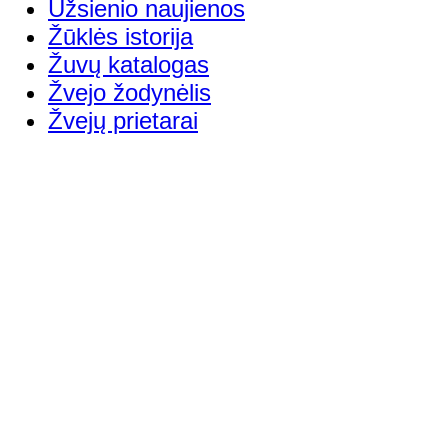
Užsienio naujienos
Žūklės istorija
Žuvų katalogas
Žvejo žodynėlis
Žvejų prietarai