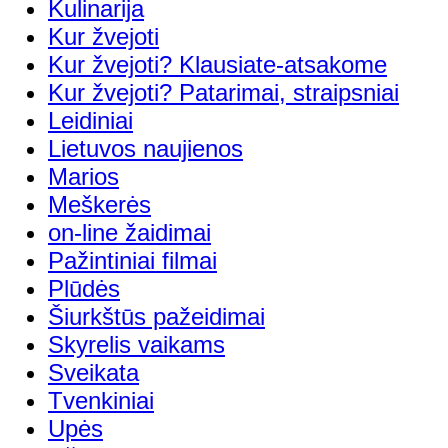
Kulinarija
Kur žvejoti
Kur žvejoti? Klausiate-atsakome
Kur žvejoti? Patarimai, straipsniai
Leidiniai
Lietuvos naujienos
Marios
Meškerės
on-line žaidimai
Pažintiniai filmai
Plūdės
Šiurkštūs pažeidimai
Skyrelis vaikams
Sveikata
Tvenkiniai
Upės