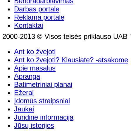
Bendradarbiavimas
Darbas portale
Reklama portale
Kontaktai
2000-2013 © Visos teisės priklauso UAB "
Ant ko žvejoti
Ant ko žvejoti? Klausiate? -atsakome
Apie masalus
Apranga
Batimetriniai planai
Ežerai
Įdomūs straipsniai
Jaukai
Juridinė informacija
Jūsų istorijos