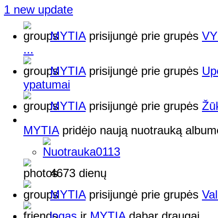
1 new update
MYTIA
prisijungė prie grupės
VY
...
MYTIA
prisijungė prie grupės
Upė
ypatumai
MYTIA
prisijungė prie grupės
Žū
MYTIA
pridėjo naują nuotrauką albu
4673 dienų
MYTIA
prisijungė prie grupės
Val
logas
ir
MYTIA
dabar draugai