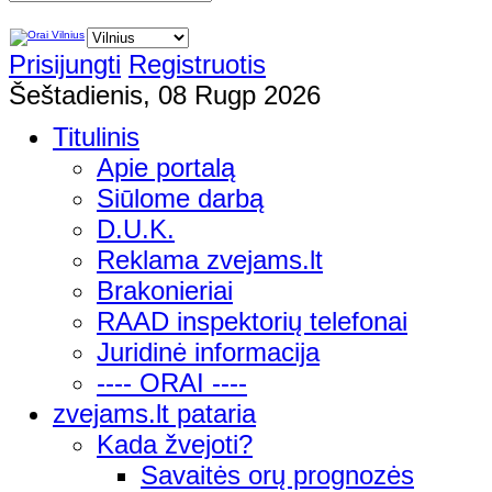
Prisijungti
Registruotis
Šeštadienis, 08 Rugp 2026
Titulinis
Apie portalą
Siūlome darbą
D.U.K.
Reklama zvejams.lt
Brakonieriai
RAAD inspektorių telefonai
Juridinė informacija
---- ORAI ----
zvejams.lt pataria
Kada žvejoti?
Savaitės orų prognozės