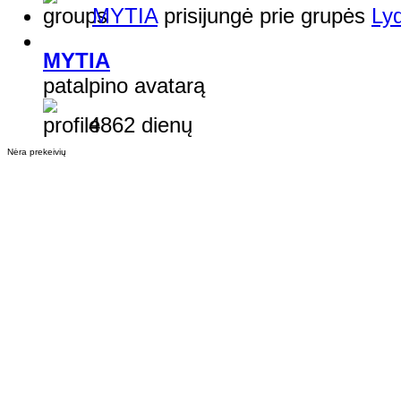
MYTIA
prisijungė prie grupės
Ly
MYTIA
patalpino avatarą
4862 dienų
Nėra prekeivių