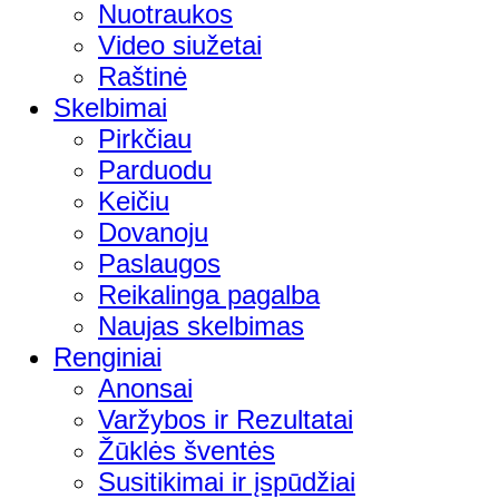
Nuotraukos
Video siužetai
Raštinė
Skelbimai
Pirkčiau
Parduodu
Keičiu
Dovanoju
Paslaugos
Reikalinga pagalba
Naujas skelbimas
Renginiai
Anonsai
Varžybos ir Rezultatai
Žūklės šventės
Susitikimai ir įspūdžiai