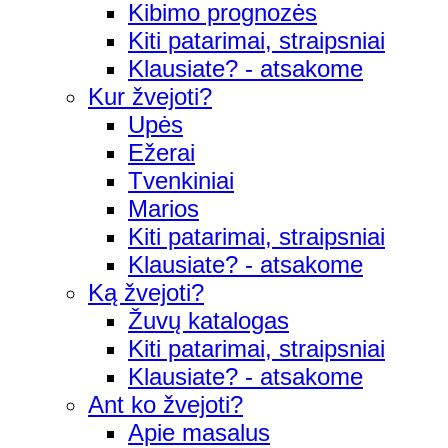
Kibimo prognozės
Kiti patarimai, straipsniai
Klausiate? - atsakome
Kur žvejoti?
Upės
Ežerai
Tvenkiniai
Marios
Kiti patarimai, straipsniai
Klausiate? - atsakome
Ką žvejoti?
Žuvų katalogas
Kiti patarimai, straipsniai
Klausiate? - atsakome
Ant ko žvejoti?
Apie masalus