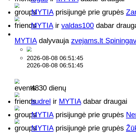
MYTIA
prisijungė prie grupės
Zan
MYTIA
ir
valdas100
dabar draug
MYTIA
dalyvauja
zvejams.lt Spininga
2026-08-08 06:51:45
2026-08-08 06:51:45
4830 dienų
audrel
ir
MYTIA
dabar draugai
MYTIA
prisijungė prie grupės
Ne
MYTIA
prisijungė prie grupės
Žūk