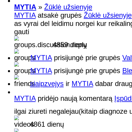
MYTIA
»
Žūklė užsienyje
MYTIA
atsakė grupės
Žūklė užsienyje
as vyrai del leidimu norgei kur reikaling
gauti
4859 dienų
MYTIA
prisijungė prie grupės
Val
MYTIA
prisijungė prie grupės
Ble
siaipzvejys
ir
MYTIA
dabar draug
MYTIA
pridėjo naują komentarą
Įspūd
ilgai ziureti negalejau(kitaip diagnoze 
4861 dienų