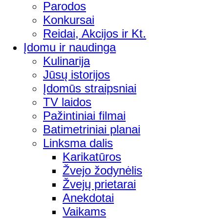
Parodos
Konkursai
Reidai, Akcijos ir Kt.
Įdomu ir naudinga
Kulinarija
Jūsų istorijos
Įdomūs straipsniai
TV laidos
Pažintiniai filmai
Batimetriniai planai
Linksma dalis
Karikatūros
Žvejo žodynėlis
Žvejų prietarai
Anekdotai
Vaikams