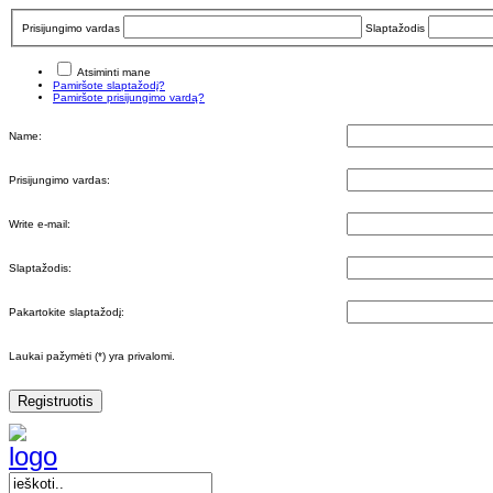
Prisijungimo vardas
Slaptažodis
Atsiminti mane
Pamiršote slaptažodį?
Pamiršote prisijungimo vardą?
Name:
Prisijungimo vardas:
Write e-mail:
Slaptažodis:
Pakartokite slaptažodį:
Laukai pažymėti (*) yra privalomi.
Registruotis