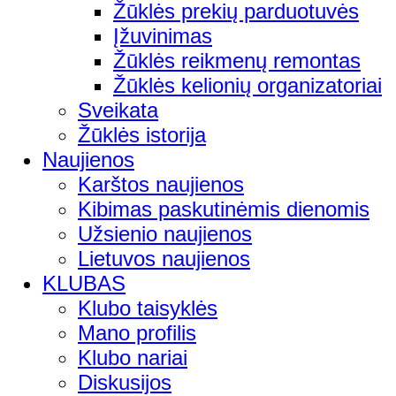
Žūklės prekių parduotuvės
Įžuvinimas
Žūklės reikmenų remontas
Žūklės kelionių organizatoriai
Sveikata
Žūklės istorija
Naujienos
Karštos naujienos
Kibimas paskutinėmis dienomis
Užsienio naujienos
Lietuvos naujienos
KLUBAS
Klubo taisyklės
Mano profilis
Klubo nariai
Diskusijos