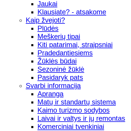
Jaukai
Klausiate? - atsakome
Kaip žvejoti?
Plūdės
Meškerių tipai
Kiti patarimai, straipsniai
Pradedantiesiems
Žūklės būdai
Sezoninė žūklė
Pasidaryk pats
Svarbi informacija
Apranga
Matų ir standartų sistema
Kaimo turizmo sodybos
Laivai ir valtys ir jų remontas
Komerciniai tvenkiniai