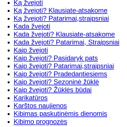
Ką žvejoti
Ką žvejoti? Klausiate-atsakome
Ką žvejoti? Patarimai,straipsniai
Kada žvejoti
Kada žvejoti? Klausiate-atsakome
Kada žvejoti? Patarimai, Straipsniai
Kaip žvejoti
Kaip žvejoti? Pasidaryk pats
Kaip žvejoti? Patarimai,straipsniai
Kaip žvejoti? Pradedantiesiems
Kaip žvejoti? Sezoninė žūklė
Kaip žvejoti? Žūklės būdai
Karikatūros
Karštos naujienos
Kibimas paskutinėmis dienomis
Kibimo prognozės