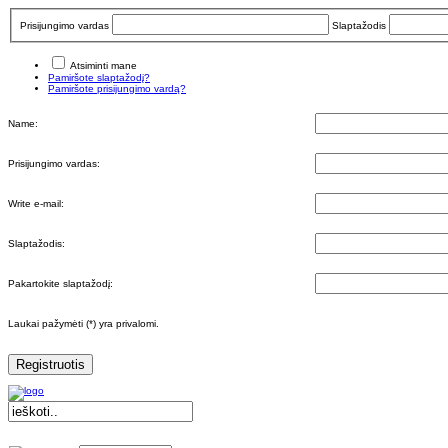
Prisijungimo vardas
Slaptažodis
Atsiminti mane
Pamiršote slaptažodį?
Pamiršote prisijungimo vardą?
Name:
Prisijungimo vardas:
Write e-mail:
Slaptažodis:
Pakartokite slaptažodį:
Laukai pažymėti (*) yra privalomi.
Registruotis