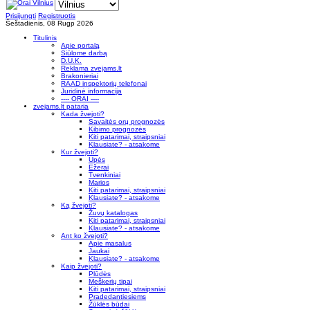
Prisijungti
Registruotis
Šeštadienis, 08 Rugp 2026
Titulinis
Apie portalą
Siūlome darbą
D.U.K.
Reklama zvejams.lt
Brakonieriai
RAAD inspektorių telefonai
Juridinė informacija
---- ORAI ----
zvejams.lt pataria
Kada žvejoti?
Savaitės orų prognozės
Kibimo prognozės
Kiti patarimai, straipsniai
Klausiate? - atsakome
Kur žvejoti?
Upės
Ežerai
Tvenkiniai
Marios
Kiti patarimai, straipsniai
Klausiate? - atsakome
Ką žvejoti?
Žuvų katalogas
Kiti patarimai, straipsniai
Klausiate? - atsakome
Ant ko žvejoti?
Apie masalus
Jaukai
Klausiate? - atsakome
Kaip žvejoti?
Plūdės
Meškerių tipai
Kiti patarimai, straipsniai
Pradedantiesiems
Žūklės būdai