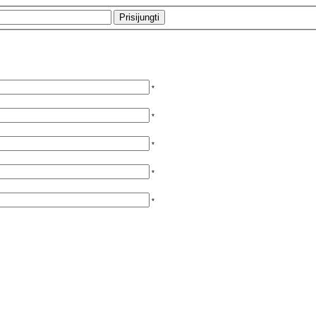
*
*
*
*
*