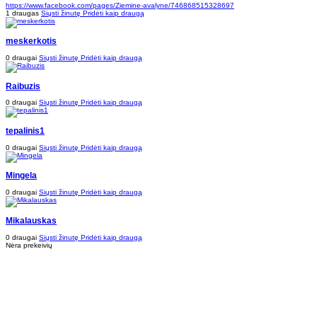
https://www.facebook.com/pages/Ziemine-avalyne/746868515328697
1 draugas
Siųsti žinutę
Pridėti kaip draugą
meskerkotis
0 draugai
Siųsti žinutę
Pridėti kaip draugą
Raibuzis
0 draugai
Siųsti žinutę
Pridėti kaip draugą
tepalinis1
0 draugai
Siųsti žinutę
Pridėti kaip draugą
Mingela
0 draugai
Siųsti žinutę
Pridėti kaip draugą
Mikalauskas
0 draugai
Siųsti žinutę
Pridėti kaip draugą
Nėra prekeivių