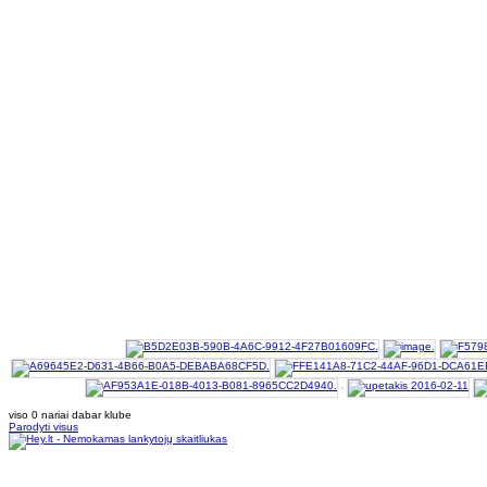
viso 0 nariai dabar klube
Parodyti visus