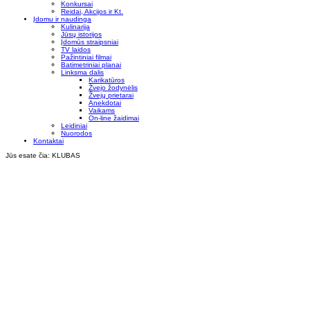
Konkursai
Reidai, Akcijos ir Kt.
Įdomu ir naudinga
Kulinarija
Jūsų istorijos
Įdomūs straipsniai
TV laidos
Pažintiniai filmai
Batimetriniai planai
Linksma dalis
Karikatūros
Žvejo žodynėlis
Žvejų prietarai
Anekdotai
Vaikams
On-line žaidimai
Leidiniai
Nuorodos
Kontaktai
Jūs esate čia:
KLUBAS