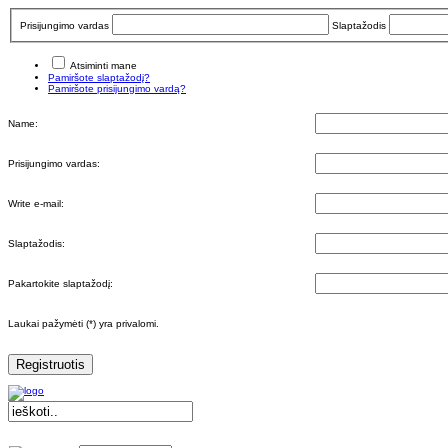
Prisijungimo vardas
Slaptažodis
Atsiminti mane
Pamiršote slaptažodį?
Pamiršote prisijungimo vardą?
Name:
Prisijungimo vardas:
Write e-mail:
Slaptažodis:
Pakartokite slaptažodį:
Laukai pažymėti (*) yra privalomi.
Registruotis