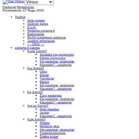
Prisijungti
Registruotis
Penktadienis, 07 Rugp 2026
Titulinis
Apie portalą
Siūlome darbą
D.U.K.
Reklama zvejams.lt
Brakonieriai
RAAD inspektorių telefonai
Juridinė informacija
---- ORAI ----
zvejams.lt pataria
Kada žvejoti?
Savaitės orų prognozės
Kibimo prognozės
Kiti patarimai, straipsniai
Klausiate? - atsakome
Kur žvejoti?
Upės
Ežerai
Tvenkiniai
Marios
Kiti patarimai, straipsniai
Klausiate? - atsakome
Ką žvejoti?
Žuvų katalogas
Kiti patarimai, straipsniai
Klausiate? - atsakome
Ant ko žvejoti?
Apie masalus
Jaukai
Klausiate? - atsakome
Kaip žvejoti?
Plūdės
Meškerių tipai
Kiti patarimai, straipsniai
Pradedantiesiems
Žūklės būdai