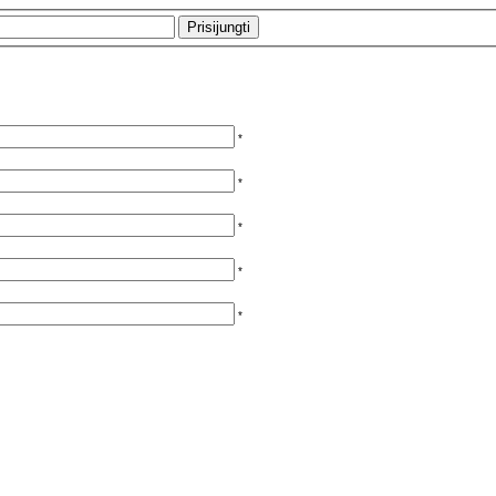
*
*
*
*
*