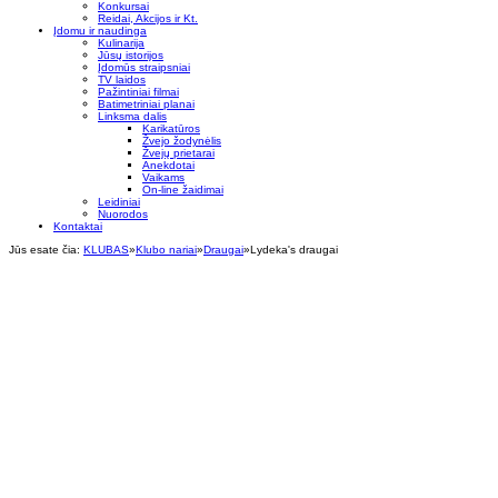
Konkursai
Reidai, Akcijos ir Kt.
Įdomu ir naudinga
Kulinarija
Jūsų istorijos
Įdomūs straipsniai
TV laidos
Pažintiniai filmai
Batimetriniai planai
Linksma dalis
Karikatūros
Žvejo žodynėlis
Žvejų prietarai
Anekdotai
Vaikams
On-line žaidimai
Leidiniai
Nuorodos
Kontaktai
Jūs esate čia:
KLUBAS
»
Klubo nariai
»
Draugai
»
Lydeka's draugai