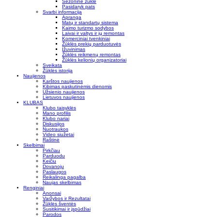
Sezoninė žūklė
Pasidaryk pats
Svarbi informacija
Apranga
Matų ir standartų sistema
Kaimo turizmo sodybos
Laivai ir valtys ir jų remontas
Komerciniai tvenkiniai
Žūklės prekių parduotuvės
Įžuvinimas
Žūklės reikmenų remontas
Žūklės kelionių organizatoriai
Sveikata
Žūklės istorija
Naujienos
Karštos naujienos
Kibimas paskutinėmis dienomis
Užsienio naujienos
Lietuvos naujienos
KLUBAS
Klubo taisyklės
Mano profilis
Klubo nariai
Diskusijos
Nuotraukos
Video siužetai
Raštinė
Skelbimai
Pirkčiau
Parduodu
Keičiu
Dovanoju
Paslaugos
Reikalinga pagalba
Naujas skelbimas
Renginiai
Anonsai
Varžybos ir Rezultatai
Žūklės šventės
Susitikimai ir įspūdžiai
Parodos