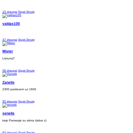
15 draugai
Siųsti žinutę
valdas100
37 draugai
Siųsti žinutę
Mister
Lietuvoj?
58 draugai
Siųsti žinutę
Zanelis
2300 pardavem uz 1600
55 draugai
Siųsti žinutę
senelis
kaip Pamaryje su stinta dabar z)
84 draugai
Siųsti žinutę