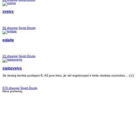
zvejys
56 draugai
Siųsti žinutę
eglaite
15 draugai
Siųsti žinutę
siaipzvejys
Jie tiesiog kenkia puslapiui E: Aš juos trinu, jie vėl registruojasi ir kelia visokias nuorodas... :(:(:(
674 draugai
Siųsti žinutę
Nėra prekeivių