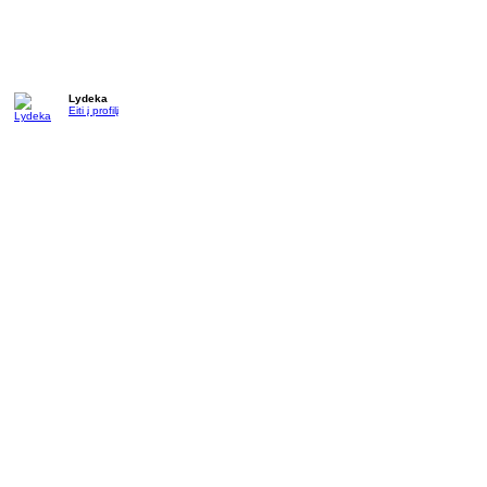
Lydeka
Eiti į profilį