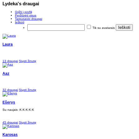
Lydeka's draugai
Grįžti į profilį
Peržiūrėti visus
Tarpusavio draugai
Ieškoti
Tik su avatarais
Laura
13 draugai
Siųsti žinutę
Aaz
32 draugai
Siųsti žinutę
Ešerys
Su naujais :K:K:K:K:K
45 draugai
Siųsti žinutę
Karosas