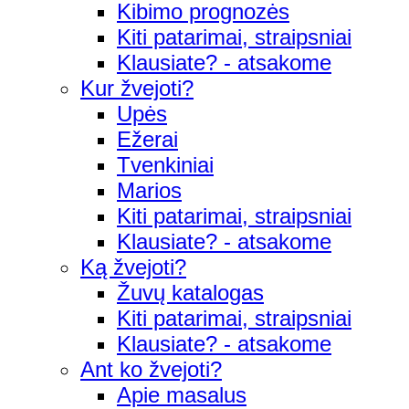
Kibimo prognozės
Kiti patarimai, straipsniai
Klausiate? - atsakome
Kur žvejoti?
Upės
Ežerai
Tvenkiniai
Marios
Kiti patarimai, straipsniai
Klausiate? - atsakome
Ką žvejoti?
Žuvų katalogas
Kiti patarimai, straipsniai
Klausiate? - atsakome
Ant ko žvejoti?
Apie masalus