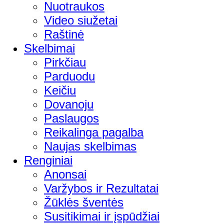
Nuotraukos
Video siužetai
Raštinė
Skelbimai
Pirkčiau
Parduodu
Keičiu
Dovanoju
Paslaugos
Reikalinga pagalba
Naujas skelbimas
Renginiai
Anonsai
Varžybos ir Rezultatai
Žūklės šventės
Susitikimai ir įspūdžiai