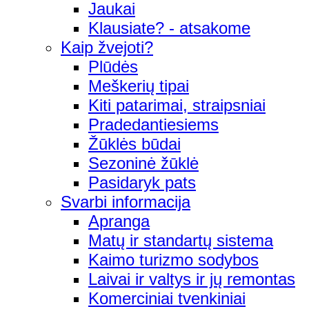
Jaukai
Klausiate? - atsakome
Kaip žvejoti?
Plūdės
Meškerių tipai
Kiti patarimai, straipsniai
Pradedantiesiems
Žūklės būdai
Sezoninė žūklė
Pasidaryk pats
Svarbi informacija
Apranga
Matų ir standartų sistema
Kaimo turizmo sodybos
Laivai ir valtys ir jų remontas
Komerciniai tvenkiniai