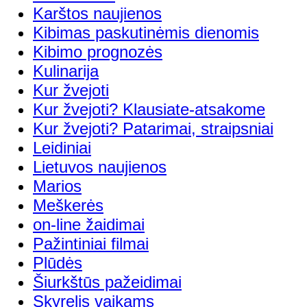
Karštos naujienos
Kibimas paskutinėmis dienomis
Kibimo prognozės
Kulinarija
Kur žvejoti
Kur žvejoti? Klausiate-atsakome
Kur žvejoti? Patarimai, straipsniai
Leidiniai
Lietuvos naujienos
Marios
Meškerės
on-line žaidimai
Pažintiniai filmai
Plūdės
Šiurkštūs pažeidimai
Skyrelis vaikams