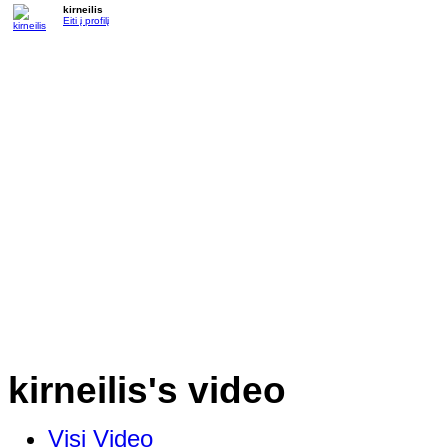
kirneilis
Eiti į profilį
kirneilis's video
Visi Video