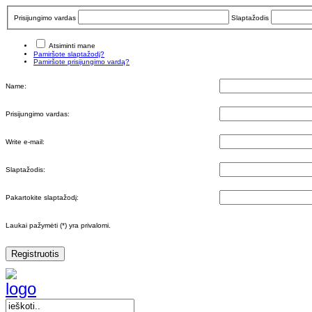
Prisijungimo vardas
Slaptažodis
Atsiminti mane
Pamiršote slaptažodį?
Pamiršote prisijungimo vardą?
Name:
Prisijungimo vardas:
Write e-mail:
Slaptažodis:
Pakartokite slaptažodį:
Laukai pažymėti (*) yra privalomi.
Registruotis