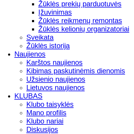
Žūklės prekių parduotuvės
Įžuvinimas
Žūklės reikmenų remontas
Žūklės kelionių organizatoriai
Sveikata
Žūklės istorija
Naujienos
Karštos naujienos
Kibimas paskutinėmis dienomis
Užsienio naujienos
Lietuvos naujienos
KLUBAS
Klubo taisyklės
Mano profilis
Klubo nariai
Diskusijos