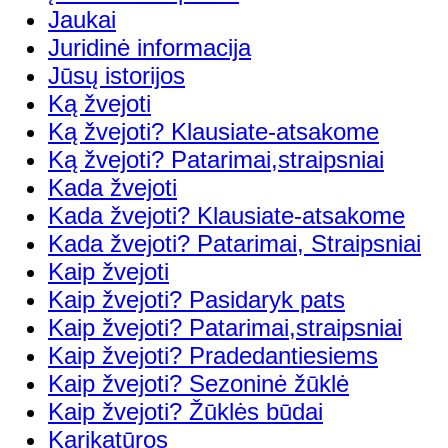
Jaukai
Juridinė informacija
Jūsų istorijos
Ką žvejoti
Ką žvejoti? Klausiate-atsakome
Ką žvejoti? Patarimai,straipsniai
Kada žvejoti
Kada žvejoti? Klausiate-atsakome
Kada žvejoti? Patarimai, Straipsniai
Kaip žvejoti
Kaip žvejoti? Pasidaryk pats
Kaip žvejoti? Patarimai,straipsniai
Kaip žvejoti? Pradedantiesiems
Kaip žvejoti? Sezoninė žūklė
Kaip žvejoti? Žūklės būdai
Karikatūros