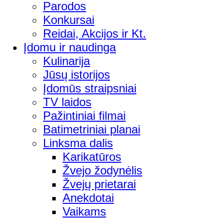
Parodos
Konkursai
Reidai, Akcijos ir Kt.
Įdomu ir naudinga
Kulinarija
Jūsų istorijos
Įdomūs straipsniai
TV laidos
Pažintiniai filmai
Batimetriniai planai
Linksma dalis
Karikatūros
Žvejo žodynėlis
Žvejų prietarai
Anekdotai
Vaikams