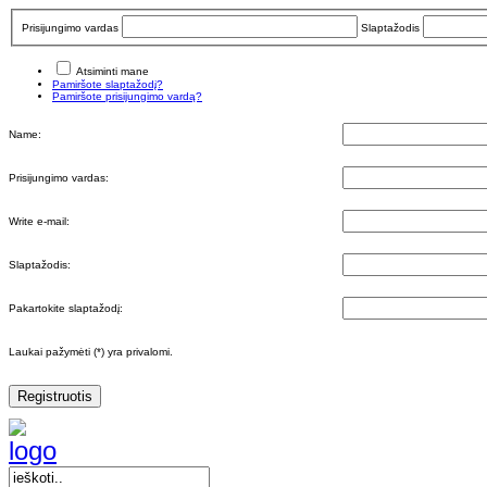
Prisijungimo vardas
Slaptažodis
Atsiminti mane
Pamiršote slaptažodį?
Pamiršote prisijungimo vardą?
Name:
Prisijungimo vardas:
Write e-mail:
Slaptažodis:
Pakartokite slaptažodį:
Laukai pažymėti (*) yra privalomi.
Registruotis