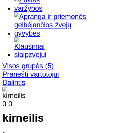
Visos grupės
(5)
Pranešti vartotojui
Dalintis
0
0
kirneilis
-