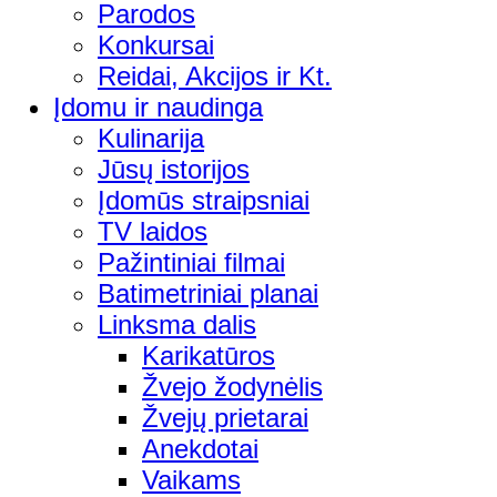
Parodos
Konkursai
Reidai, Akcijos ir Kt.
Įdomu ir naudinga
Kulinarija
Jūsų istorijos
Įdomūs straipsniai
TV laidos
Pažintiniai filmai
Batimetriniai planai
Linksma dalis
Karikatūros
Žvejo žodynėlis
Žvejų prietarai
Anekdotai
Vaikams