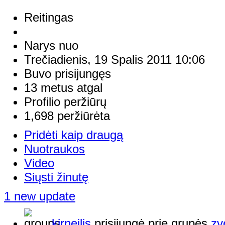
Reitingas
Narys nuo
Trečiadienis, 19 Spalis 2011 10:06
Buvo prisijungęs
13 metus atgal
Profilio peržiūrų
1,698 peržiūrėta
Pridėti kaip draugą
Nuotraukos
Video
Siųsti žinutę
1 new update
kirneilis
prisijungė prie grupės
zv