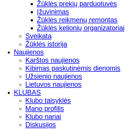
Žūklės prekių parduotuvės
Įžuvinimas
Žūklės reikmenų remontas
Žūklės kelionių organizatoriai
Sveikata
Žūklės istorija
Naujienos
Karštos naujienos
Kibimas paskutinėmis dienomis
Užsienio naujienos
Lietuvos naujienos
KLUBAS
Klubo taisyklės
Mano profilis
Klubo nariai
Diskusijos