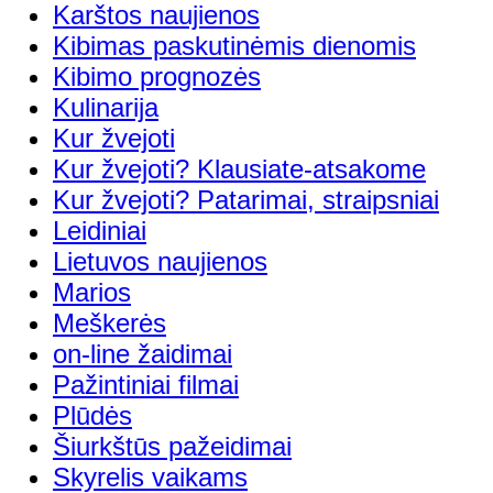
Karštos naujienos
Kibimas paskutinėmis dienomis
Kibimo prognozės
Kulinarija
Kur žvejoti
Kur žvejoti? Klausiate-atsakome
Kur žvejoti? Patarimai, straipsniai
Leidiniai
Lietuvos naujienos
Marios
Meškerės
on-line žaidimai
Pažintiniai filmai
Plūdės
Šiurkštūs pažeidimai
Skyrelis vaikams