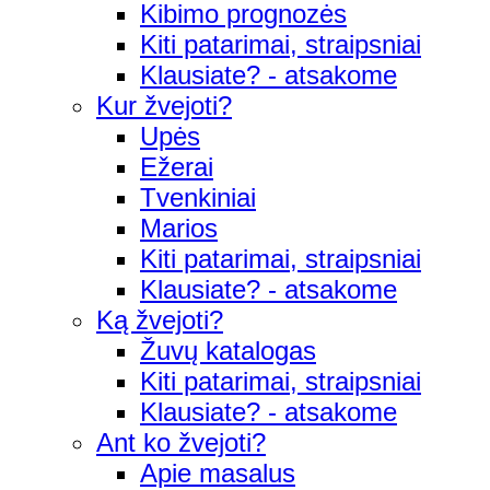
Kibimo prognozės
Kiti patarimai, straipsniai
Klausiate? - atsakome
Kur žvejoti?
Upės
Ežerai
Tvenkiniai
Marios
Kiti patarimai, straipsniai
Klausiate? - atsakome
Ką žvejoti?
Žuvų katalogas
Kiti patarimai, straipsniai
Klausiate? - atsakome
Ant ko žvejoti?
Apie masalus