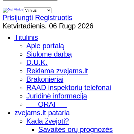
Prisijungti
Registruotis
Ketvirtadienis, 06 Rugp 2026
Titulinis
Apie portalą
Siūlome darbą
D.U.K.
Reklama zvejams.lt
Brakonieriai
RAAD inspektorių telefonai
Juridinė informacija
---- ORAI ----
zvejams.lt pataria
Kada žvejoti?
Savaitės orų prognozės