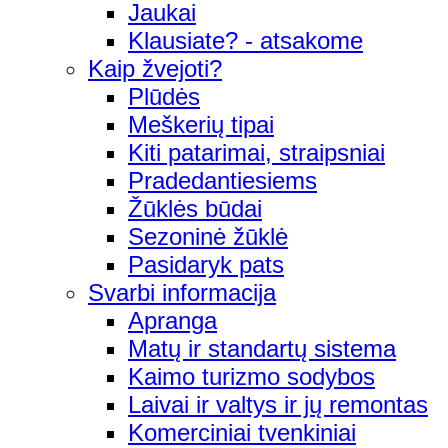
Jaukai
Klausiate? - atsakome
Kaip žvejoti?
Plūdės
Meškerių tipai
Kiti patarimai, straipsniai
Pradedantiesiems
Žūklės būdai
Sezoninė žūklė
Pasidaryk pats
Svarbi informacija
Apranga
Matų ir standartų sistema
Kaimo turizmo sodybos
Laivai ir valtys ir jų remontas
Komerciniai tvenkiniai