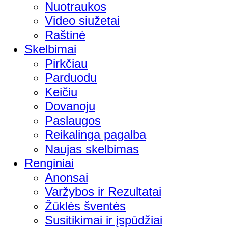
Nuotraukos
Video siužetai
Raštinė
Skelbimai
Pirkčiau
Parduodu
Keičiu
Dovanoju
Paslaugos
Reikalinga pagalba
Naujas skelbimas
Renginiai
Anonsai
Varžybos ir Rezultatai
Žūklės šventės
Susitikimai ir įspūdžiai