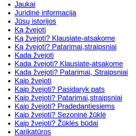
Jaukai
Juridinė informacija
Jūsų istorijos
Ką žvejoti
Ką žvejoti? Klausiate-atsakome
Ką žvejoti? Patarimai,straipsniai
Kada žvejoti
Kada žvejoti? Klausiate-atsakome
Kada žvejoti? Patarimai, Straipsniai
Kaip žvejoti
Kaip žvejoti? Pasidaryk pats
Kaip žvejoti? Patarimai,straipsniai
Kaip žvejoti? Pradedantiesiems
Kaip žvejoti? Sezoninė žūklė
Kaip žvejoti? Žūklės būdai
Karikatūros