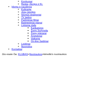
Konkursai
Reidai, Akcijos ir Kt.
Įdomu ir naudinga
Kulinarija
Jūsų istorijos
Įdomūs straipsniai
TV laidos
Pažintiniai filmai
Batimetriniai planai
Linksma dalis
Karikatūros
Žvejo žodynėlis
Žvejų prietarai
Anekdotai
Vaikams
On-line žaidimai
Leidiniai
Nuorodos
Kontaktai
Jūs esate čia:
KLUBAS
»
Nuotraukos
»
kirneilis's nuotraukos