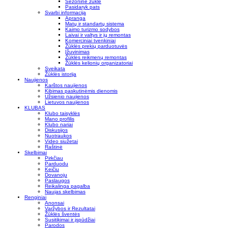
Sezoninė žūklė
Pasidaryk pats
Svarbi informacija
Apranga
Matų ir standartų sistema
Kaimo turizmo sodybos
Laivai ir valtys ir jų remontas
Komerciniai tvenkiniai
Žūklės prekių parduotuvės
Įžuvinimas
Žūklės reikmenų remontas
Žūklės kelionių organizatoriai
Sveikata
Žūklės istorija
Naujienos
Karštos naujienos
Kibimas paskutinėmis dienomis
Užsienio naujienos
Lietuvos naujienos
KLUBAS
Klubo taisyklės
Mano profilis
Klubo nariai
Diskusijos
Nuotraukos
Video siužetai
Raštinė
Skelbimai
Pirkčiau
Parduodu
Keičiu
Dovanoju
Paslaugos
Reikalinga pagalba
Naujas skelbimas
Renginiai
Anonsai
Varžybos ir Rezultatai
Žūklės šventės
Susitikimai ir įspūdžiai
Parodos