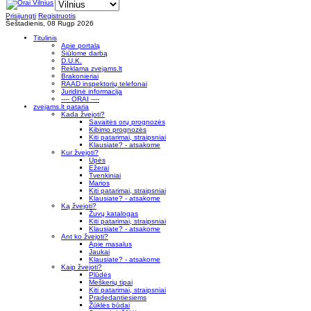
Prisijungti
Registruotis
Šeštadienis, 08 Rugp 2026
Titulinis
Apie portalą
Siūlome darbą
D.U.K.
Reklama zvejams.lt
Brakonieriai
RAAD inspektorių telefonai
Juridinė informacija
---- ORAI ----
zvejams.lt pataria
Kada žvejoti?
Savaitės orų prognozės
Kibimo prognozės
Kiti patarimai, straipsniai
Klausiate? - atsakome
Kur žvejoti?
Upės
Ežerai
Tvenkiniai
Marios
Kiti patarimai, straipsniai
Klausiate? - atsakome
Ką žvejoti?
Žuvų katalogas
Kiti patarimai, straipsniai
Klausiate? - atsakome
Ant ko žvejoti?
Apie masalus
Jaukai
Klausiate? - atsakome
Kaip žvejoti?
Plūdės
Meškerių tipai
Kiti patarimai, straipsniai
Pradedantiesiems
Žūklės būdai