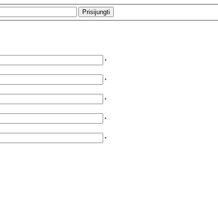
*
*
*
*
*