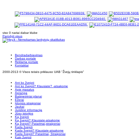
viso 0 nariai dabar klube
Parodyti visus
Bendradarbiavimas
Darbas portale
Reklama portale
Kontaktai
2000-2013 © Visos teisės priklauso UAB "Žvejų tinklapis"
Ant ko žvejoti
Ant ko žvejoti? Klausiate? -atsakome
Apie masalus
Apranga
Batimetriniai planai
Ežerai
Įdomūs straipsniai
Jaukai
Juridinė informacija
Jūsų istorijos
Ką žvejoti
Ką žvejoti? Klausiate-atsakome
Ką žvejoti? Patarimai,straipsniai
Kada žvejoti
Kada žvejoti? Klausiate-atsakome
Kada žvejoti? Patarimai, Straipsniai
Kaip žvejoti