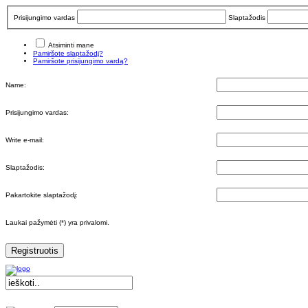
Prisijungimo vardas
Slaptažodis
Atsiminti mane
Pamiršote slaptažodį?
Pamiršote prisijungimo vardą?
Name:
Prisijungimo vardas:
Write e-mail:
Slaptažodis:
Pakartokite slaptažodį:
Laukai pažymėti (*) yra privalomi.
Registruotis