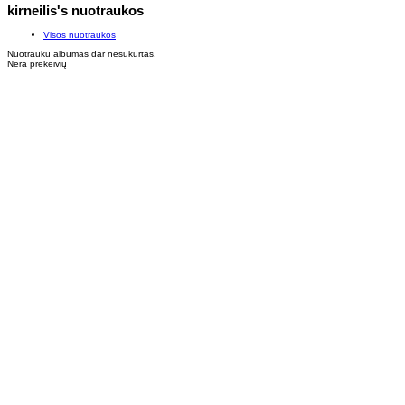
kirneilis's nuotraukos
Visos nuotraukos
Nuotrauku albumas dar nesukurtas.
Nėra prekeivių