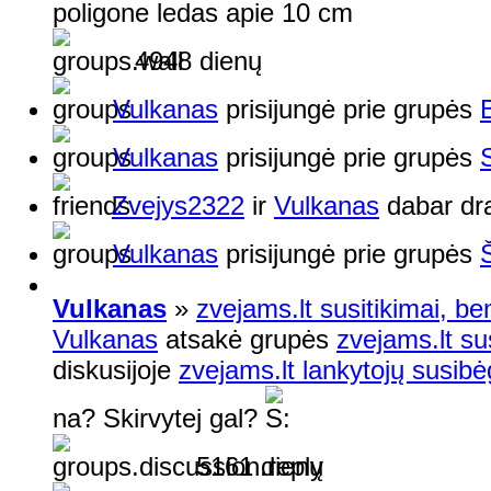
poligone ledas apie 10 cm
4948 dienų
Vulkanas
prisijungė prie grupės
Vulkanas
prisijungė prie grupės
Zvejys2322
ir
Vulkanas
dabar dr
Vulkanas
prisijungė prie grupės
Vulkanas
»
zvejams.lt susitikimai, be
Vulkanas
atsakė grupės
zvejams.lt su
diskusijoje
zvejams.lt lankytojų susibė
na? Skirvytej gal?
5161 dienų