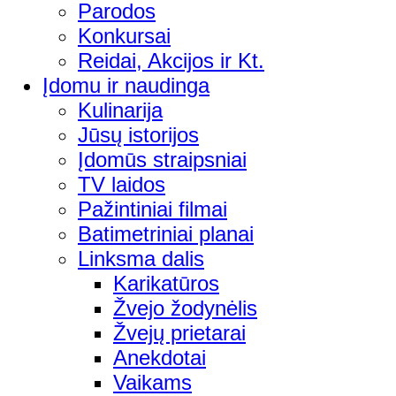
Parodos
Konkursai
Reidai, Akcijos ir Kt.
Įdomu ir naudinga
Kulinarija
Jūsų istorijos
Įdomūs straipsniai
TV laidos
Pažintiniai filmai
Batimetriniai planai
Linksma dalis
Karikatūros
Žvejo žodynėlis
Žvejų prietarai
Anekdotai
Vaikams