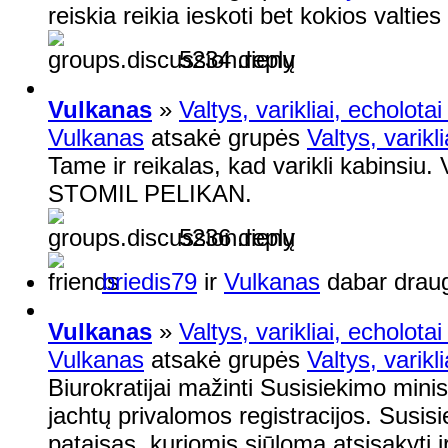
reiskia reikia ieskoti bet kokios valti
5234 dienų
Vulkanas
»
Valtys, varikliai, echolota
Vulkanas
atsakė grupės
Valtys, varikl
Tame ir reikalas, kad varikli kabinsiu. 
STOMIL PELIKAN.
5236 dienų
briedis79
ir
Vulkanas
dabar drau
Vulkanas
»
Valtys, varikliai, echolota
Vulkanas
atsakė grupės
Valtys, varikl
Biurokratijai mažinti Susisiekimo minist
jachtų privalomos registracijos. Susis
pataisas, kuriomis siūloma atsisakyti ir