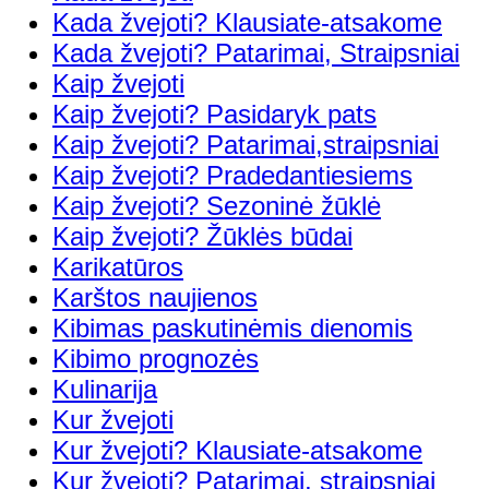
Kada žvejoti? Klausiate-atsakome
Kada žvejoti? Patarimai, Straipsniai
Kaip žvejoti
Kaip žvejoti? Pasidaryk pats
Kaip žvejoti? Patarimai,straipsniai
Kaip žvejoti? Pradedantiesiems
Kaip žvejoti? Sezoninė žūklė
Kaip žvejoti? Žūklės būdai
Karikatūros
Karštos naujienos
Kibimas paskutinėmis dienomis
Kibimo prognozės
Kulinarija
Kur žvejoti
Kur žvejoti? Klausiate-atsakome
Kur žvejoti? Patarimai, straipsniai