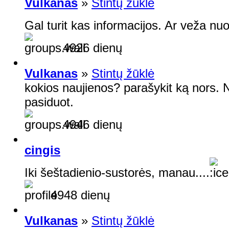
Vulkanas
»
Stintų žūklė
Gal turit kas informacijos. Ar veža nu
4926 dienų
Vulkanas
»
Stintų žūklė
kokios naujienos? parašykit ką nors. No
pasiduot.
4946 dienų
cingis
Iki šeštadienio-sustorės, manau....
4948 dienų
Vulkanas
»
Stintų žūklė