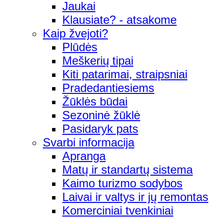
Jaukai
Klausiate? - atsakome
Kaip žvejoti?
Plūdės
Meškerių tipai
Kiti patarimai, straipsniai
Pradedantiesiems
Žūklės būdai
Sezoninė žūklė
Pasidaryk pats
Svarbi informacija
Apranga
Matų ir standartų sistema
Kaimo turizmo sodybos
Laivai ir valtys ir jų remontas
Komerciniai tvenkiniai