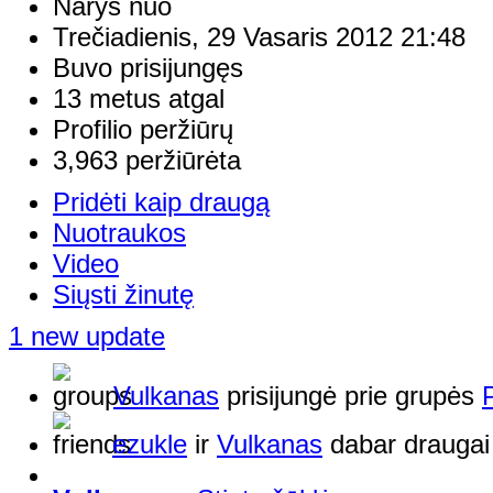
Narys nuo
Trečiadienis, 29 Vasaris 2012 21:48
Buvo prisijungęs
13 metus atgal
Profilio peržiūrų
3,963 peržiūrėta
Pridėti kaip draugą
Nuotraukos
Video
Siųsti žinutę
1 new update
Vulkanas
prisijungė prie grupės
ezukle
ir
Vulkanas
dabar draugai