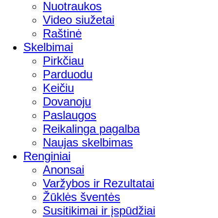
Nuotraukos
Video siužetai
Raštinė
Skelbimai
Pirkčiau
Parduodu
Keičiu
Dovanoju
Paslaugos
Reikalinga pagalba
Naujas skelbimas
Renginiai
Anonsai
Varžybos ir Rezultatai
Žūklės šventės
Susitikimai ir įspūdžiai