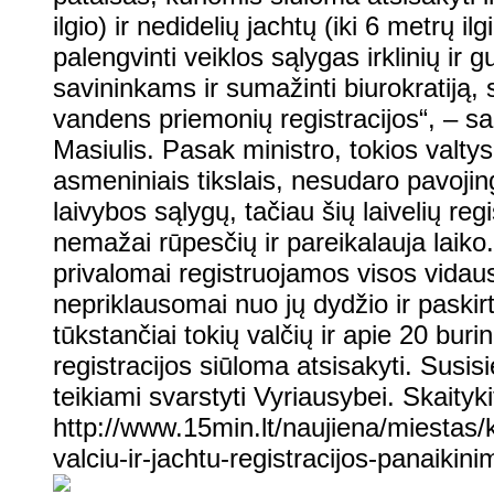
ilgio) ir nedidelių jachtų (iki 6 metrų 
palengvinti veiklos sąlygas irklinių ir 
savininkams ir sumažinti biurokratiją, 
vandens priemonių registracijos“, – sa
Masiulis. Pasak ministro, tokios valtys
asmeniniais tikslais, nesudaro pavojin
laivybos sąlygų, tačiau šių laivelių r
nemažai rūpesčių ir pareikalauja laiko
privalomai registruojamos visos vida
nepriklausomai nuo jų dydžio ir paskir
tūkstančiai tokių valčių ir apie 20 buri
registracijos siūloma atsisakyti. Susis
teikiami svarstyti Vyriausybei. Skaityk
http://www.15min.lt/naujiena/miestas
valciu-ir-jachtu-registracijos-panaik