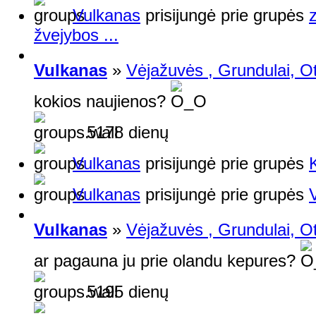
Vulkanas
prisijungė prie grupės
žvejybos ...
Vulkanas
»
Vėjažuvės , Grundulai, Ot
kokios naujienos?
5178 dienų
Vulkanas
prisijungė prie grupės
Vulkanas
prisijungė prie grupės
V
Vulkanas
»
Vėjažuvės , Grundulai, Ot
ar pagauna ju prie olandu kepures?
5195 dienų