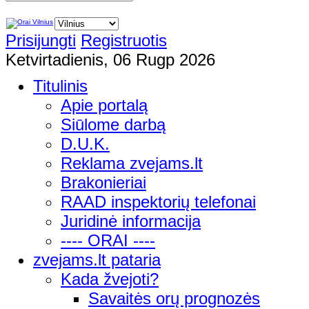
Prisijungti
Registruotis
Ketvirtadienis, 06 Rugp 2026
Titulinis
Apie portalą
Siūlome darbą
D.U.K.
Reklama zvejams.lt
Brakonieriai
RAAD inspektorių telefonai
Juridinė informacija
---- ORAI ----
zvejams.lt pataria
Kada žvejoti?
Savaitės orų prognozės