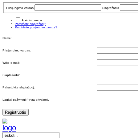
Prisijungimo vardas
Slaptažodis
Atsiminti mane
Pamiršote slaptažodį?
Pamiršote prisijungimo vardą?
Name:
Prisijungimo vardas:
Write e-mail:
Slaptažodis:
Pakartokite slaptažodį:
Laukai pažymėti (*) yra privalomi.
Registruotis