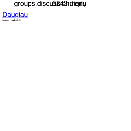
5243 dienų
Daugiau
Nėra prekeivių