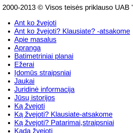
2000-2013 © Visos teisės priklauso UAB "
Ant ko žvejoti
Ant ko žvejoti? Klausiate? -atsakome
Apie masalus
Apranga
Batimetriniai planai
Ežerai
Įdomūs straipsniai
Jaukai
Juridinė informacija
Jūsų istorijos
Ką žvejoti
Ką žvejoti? Klausiate-atsakome
Ką žvejoti? Patarimai,straipsniai
Kada žvejoti