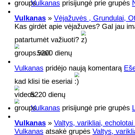
Vulkanas
prisijungė prie grupės
Vulkanas
»
Vėjažuvės , Grundulai, Ot
Kas girdėt apie vėjažuves? Gal jau i
patartumėt važiuoti?
5200 dienų
Vulkanas
pridėjo naują komentarą
Eše
kad klisi tie eseriai
5220 dienų
Vulkanas
prisijungė prie grupės
Vulkanas
»
Valtys, varikliai, echolota
Vulkanas
atsakė grupės
Valtys, varikl