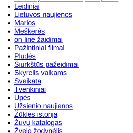
Leidiniai
Lietuvos naujienos
Marios
Meškerės
on-line žaidimai
Pažintiniai filmai
Plūdės
Šiurkštūs pažeidimai
Skyrelis vaikams
Sveikata
Tvenkiniai
Upės
Užsienio naujienos
Žūklės istorija
Žuvų katalogas
Žvejo žodynėlis