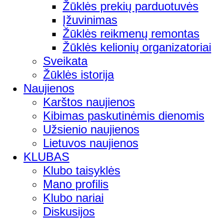
Žūklės prekių parduotuvės
Įžuvinimas
Žūklės reikmenų remontas
Žūklės kelionių organizatoriai
Sveikata
Žūklės istorija
Naujienos
Karštos naujienos
Kibimas paskutinėmis dienomis
Užsienio naujienos
Lietuvos naujienos
KLUBAS
Klubo taisyklės
Mano profilis
Klubo nariai
Diskusijos