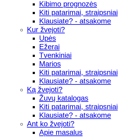
Kibimo prognozės
Kiti patarimai, straipsniai
Klausiate? - atsakome
Kur žvejoti?
Upės
Ežerai
Tvenkiniai
Marios
Kiti patarimai, straipsniai
Klausiate? - atsakome
Ką žvejoti?
Žuvų katalogas
Kiti patarimai, straipsniai
Klausiate? - atsakome
Ant ko žvejoti?
Apie masalus