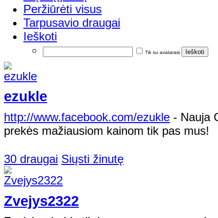
Peržiūrėti visus
Tarpusavio draugai
Ieškoti
Tik su avatarais
ezukle
http://www.facebook.com/ezukle
- Nauja 
prekės mažiausiom kainom tik pas mus!
30 draugai
Siųsti žinutę
Zvejys2322