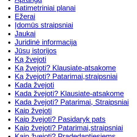
Batimetriniai planai
Ežerai
Įdomūs straipsniai
Jaukai
Juridinė informacija
Jūsų istorijos
Ką žvejoti
Ką žvejoti? Klausiate-atsakome
Ką žvejoti? Patarimai,straipsniai
Kada žvejoti
Kada žvejoti? Klausiate-atsakome
Kada žvejoti? Patarimai, Straipsniai
Kaip žvejoti
Kaip žvejoti? Pasidaryk pats
Kaip žvejoti? Patarimai,straipsniai
Kaip žvejoti? Pradedantiesiems