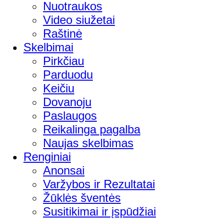
Nuotraukos
Video siužetai
Raštinė
Skelbimai
Pirkčiau
Parduodu
Keičiu
Dovanoju
Paslaugos
Reikalinga pagalba
Naujas skelbimas
Renginiai
Anonsai
Varžybos ir Rezultatai
Žūklės šventės
Susitikimai ir įspūdžiai