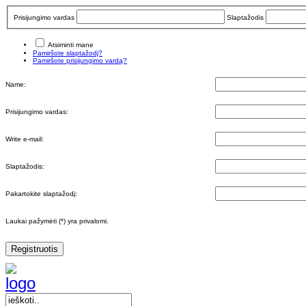
Prisijungimo vardas
Slaptažodis
Atsiminti mane
Pamiršote slaptažodį?
Pamiršote prisijungimo vardą?
Name:
Prisijungimo vardas:
Write e-mail:
Slaptažodis:
Pakartokite slaptažodį:
Laukai pažymėti (*) yra privalomi.
Registruotis