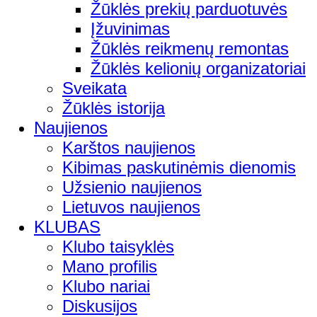
Žūklės prekių parduotuvės
Įžuvinimas
Žūklės reikmenų remontas
Žūklės kelionių organizatoriai
Sveikata
Žūklės istorija
Naujienos
Karštos naujienos
Kibimas paskutinėmis dienomis
Užsienio naujienos
Lietuvos naujienos
KLUBAS
Klubo taisyklės
Mano profilis
Klubo nariai
Diskusijos