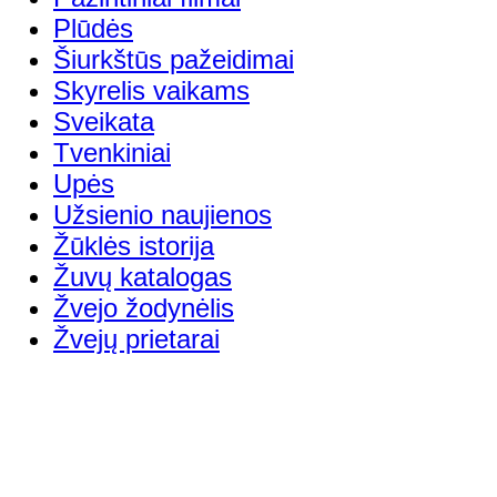
Plūdės
Šiurkštūs pažeidimai
Skyrelis vaikams
Sveikata
Tvenkiniai
Upės
Užsienio naujienos
Žūklės istorija
Žuvų katalogas
Žvejo žodynėlis
Žvejų prietarai