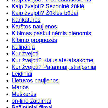
Kaip žvejoti? Sezoninė žūklė
Kaip žvejoti? Žūklės būdai
Karikatūros
Karštos naujienos
Kibimas paskutinėmis dienomis
Kibimo prognozės
Kulinarija
Kur žvejoti
Kur žvejoti? Klausiate-atsakome
Kur žvejoti? Patarimai, straipsniai
Leidiniai
Lietuvos naujienos
Marios
Meškerės
on-line žaidimai
Pažintiniai filmai