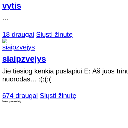
vytis
...
18 draugai
Siųsti žinutę
siaipzvejys
Jie tiesiog kenkia puslapiui E: Aš juos trinu,
nuorodas... :(:(:(
674 draugai
Siųsti žinutę
Nėra prekeivių