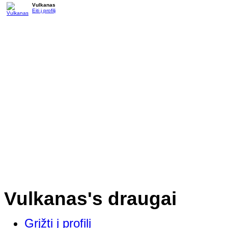
Vulkanas
Eiti į profilį
Vulkanas's draugai
Grįžti į profilį