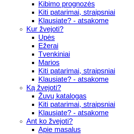
Kibimo prognozės
Kiti patarimai, straipsniai
Klausiate? - atsakome
Kur žvejoti?
Upės
Ežerai
Tvenkiniai
Marios
Kiti patarimai, straipsniai
Klausiate? - atsakome
Ką žvejoti?
Žuvų katalogas
Kiti patarimai, straipsniai
Klausiate? - atsakome
Ant ko žvejoti?
Apie masalus