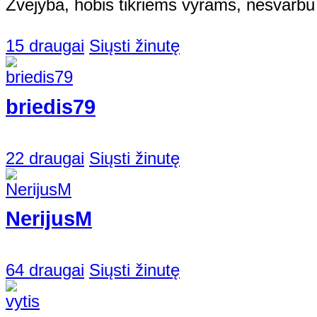
Zvejyba, hobis tikriems vyrams, nesvarbu 
15 draugai
Siųsti žinutę
briedis79
22 draugai
Siųsti žinutę
NerijusM
64 draugai
Siųsti žinutę