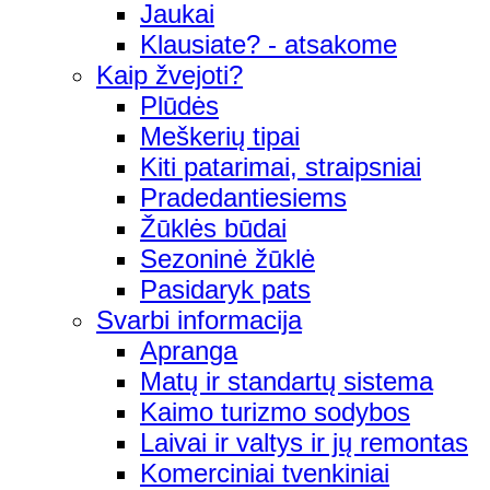
Jaukai
Klausiate? - atsakome
Kaip žvejoti?
Plūdės
Meškerių tipai
Kiti patarimai, straipsniai
Pradedantiesiems
Žūklės būdai
Sezoninė žūklė
Pasidaryk pats
Svarbi informacija
Apranga
Matų ir standartų sistema
Kaimo turizmo sodybos
Laivai ir valtys ir jų remontas
Komerciniai tvenkiniai