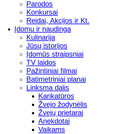
Parodos
Konkursai
Reidai, Akcijos ir Kt.
Įdomu ir naudinga
Kulinarija
Jūsų istorijos
Įdomūs straipsniai
TV laidos
Pažintiniai filmai
Batimetriniai planai
Linksma dalis
Karikatūros
Žvejo žodynėlis
Žvejų prietarai
Anekdotai
Vaikams