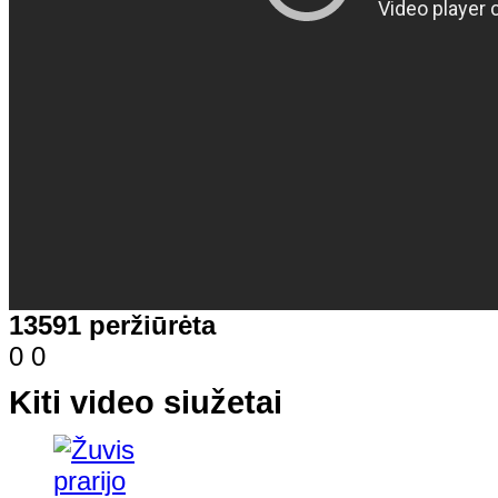
13591 peržiūrėta
0
0
Kiti video siužetai