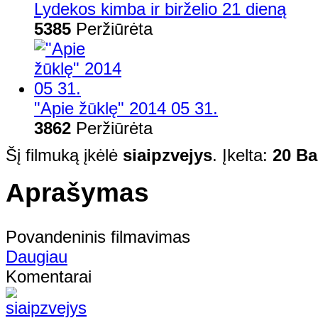
Lydekos kimba ir birželio 21 dieną
5385
Peržiūrėta
"Apie žūklę" 2014 05 31.
3862
Peržiūrėta
Šį filmuką įkėlė
siaipzvejys
. Įkelta:
20 Ba
Aprašymas
Povandeninis filmavimas
Daugiau
Komentarai