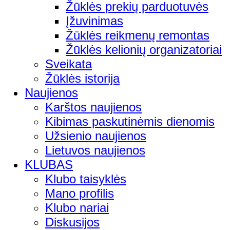
Žūklės prekių parduotuvės
Įžuvinimas
Žūklės reikmenų remontas
Žūklės kelionių organizatoriai
Sveikata
Žūklės istorija
Naujienos
Karštos naujienos
Kibimas paskutinėmis dienomis
Užsienio naujienos
Lietuvos naujienos
KLUBAS
Klubo taisyklės
Mano profilis
Klubo nariai
Diskusijos