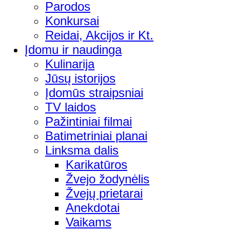
Parodos
Konkursai
Reidai, Akcijos ir Kt.
Įdomu ir naudinga
Kulinarija
Jūsų istorijos
Įdomūs straipsniai
TV laidos
Pažintiniai filmai
Batimetriniai planai
Linksma dalis
Karikatūros
Žvejo žodynėlis
Žvejų prietarai
Anekdotai
Vaikams