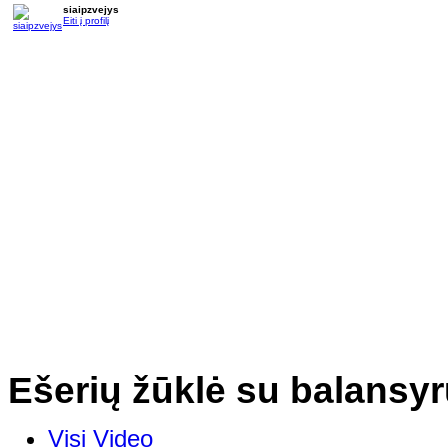
siaipzvejys
Eiti į profilį
Ešerių žūklė su balansy
Visi Video