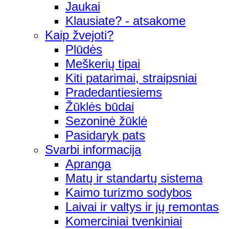
Jaukai
Klausiate? - atsakome
Kaip žvejoti?
Plūdės
Meškerių tipai
Kiti patarimai, straipsniai
Pradedantiesiems
Žūklės būdai
Sezoninė žūklė
Pasidaryk pats
Svarbi informacija
Apranga
Matų ir standartų sistema
Kaimo turizmo sodybos
Laivai ir valtys ir jų remontas
Komerciniai tvenkiniai