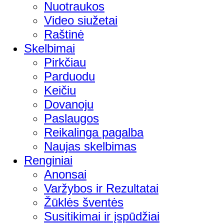
Nuotraukos
Video siužetai
Raštinė
Skelbimai
Pirkčiau
Parduodu
Keičiu
Dovanoju
Paslaugos
Reikalinga pagalba
Naujas skelbimas
Renginiai
Anonsai
Varžybos ir Rezultatai
Žūklės šventės
Susitikimai ir įspūdžiai