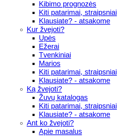
Kibimo prognozės
Kiti patarimai, straipsniai
Klausiate? - atsakome
Kur žvejoti?
Upės
Ežerai
Tvenkiniai
Marios
Kiti patarimai, straipsniai
Klausiate? - atsakome
Ką žvejoti?
Žuvų katalogas
Kiti patarimai, straipsniai
Klausiate? - atsakome
Ant ko žvejoti?
Apie masalus