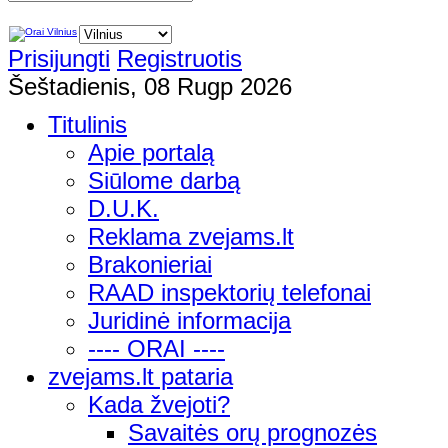
Prisijungti
Registruotis
Šeštadienis, 08 Rugp 2026
Titulinis
Apie portalą
Siūlome darbą
D.U.K.
Reklama zvejams.lt
Brakonieriai
RAAD inspektorių telefonai
Juridinė informacija
---- ORAI ----
zvejams.lt pataria
Kada žvejoti?
Savaitės orų prognozės