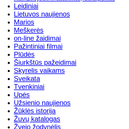
Leidiniai
Lietuvos naujienos
Marios
Meškerės
on-line žaidimai
Pažintiniai filmai
Plūdės
Šiurkštūs pažeidimai
Skyrelis vaikams
Sveikata
Tvenkiniai
Upės
Užsienio naujienos
Žūklės istorija
Žuvų katalogas
Žvejo žodynėlis