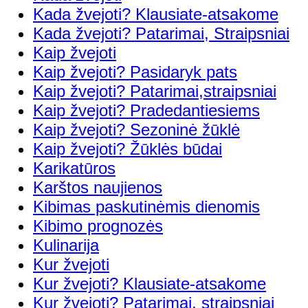
Kada žvejoti? Klausiate-atsakome
Kada žvejoti? Patarimai, Straipsniai
Kaip žvejoti
Kaip žvejoti? Pasidaryk pats
Kaip žvejoti? Patarimai,straipsniai
Kaip žvejoti? Pradedantiesiems
Kaip žvejoti? Sezoninė žūklė
Kaip žvejoti? Žūklės būdai
Karikatūros
Karštos naujienos
Kibimas paskutinėmis dienomis
Kibimo prognozės
Kulinarija
Kur žvejoti
Kur žvejoti? Klausiate-atsakome
Kur žvejoti? Patarimai, straipsniai