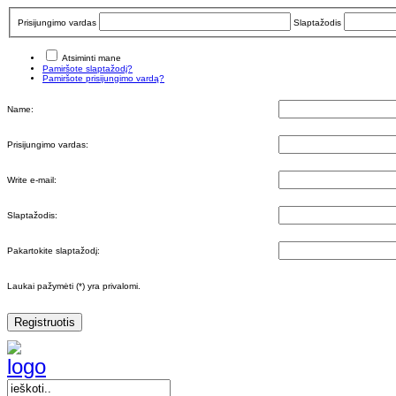
Prisijungimo vardas
Slaptažodis
Atsiminti mane
Pamiršote slaptažodį?
Pamiršote prisijungimo vardą?
Name:
Prisijungimo vardas:
Write e-mail:
Slaptažodis:
Pakartokite slaptažodį:
Laukai pažymėti (*) yra privalomi.
Registruotis