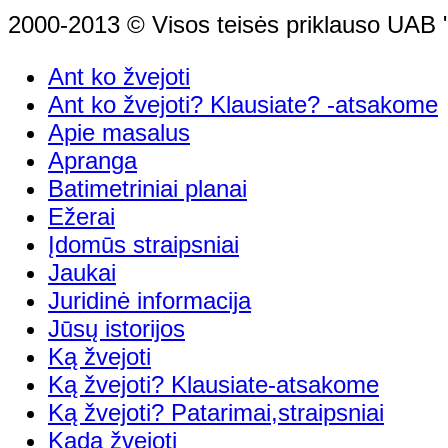
2000-2013 © Visos teisės priklauso UAB "
Ant ko žvejoti
Ant ko žvejoti? Klausiate? -atsakome
Apie masalus
Apranga
Batimetriniai planai
Ežerai
Įdomūs straipsniai
Jaukai
Juridinė informacija
Jūsų istorijos
Ką žvejoti
Ką žvejoti? Klausiate-atsakome
Ką žvejoti? Patarimai,straipsniai
Kada žvejoti