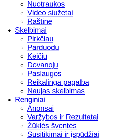
Nuotraukos
Video siužetai
Raštinė
Skelbimai
Pirkčiau
Parduodu
Keičiu
Dovanoju
Paslaugos
Reikalinga pagalba
Naujas skelbimas
Renginiai
Anonsai
Varžybos ir Rezultatai
Žūklės šventės
Susitikimai ir įspūdžiai