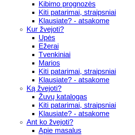
Kibimo prognozės
Kiti patarimai, straipsniai
Klausiate? - atsakome
Kur žvejoti?
Upės
Ežerai
Tvenkiniai
Marios
Kiti patarimai, straipsniai
Klausiate? - atsakome
Ką žvejoti?
Žuvų katalogas
Kiti patarimai, straipsniai
Klausiate? - atsakome
Ant ko žvejoti?
Apie masalus