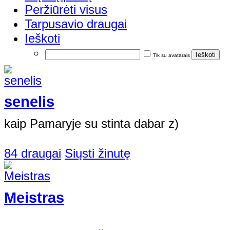
Peržiūrėti visus
Tarpusavio draugai
Ieškoti
Tik su avatarais
senelis
kaip Pamaryje su stinta dabar z)
84 draugai
Siųsti žinutę
Meistras