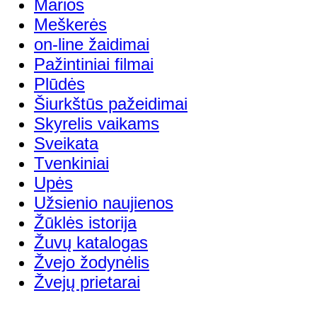
Marios
Meškerės
on-line žaidimai
Pažintiniai filmai
Plūdės
Šiurkštūs pažeidimai
Skyrelis vaikams
Sveikata
Tvenkiniai
Upės
Užsienio naujienos
Žūklės istorija
Žuvų katalogas
Žvejo žodynėlis
Žvejų prietarai