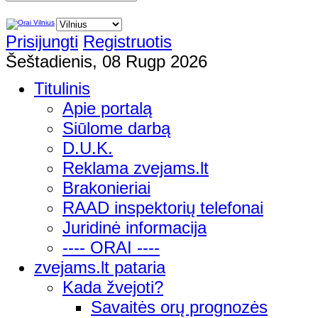
Prisijungti
Registruotis
Šeštadienis, 08 Rugp 2026
Titulinis
Apie portalą
Siūlome darbą
D.U.K.
Reklama zvejams.lt
Brakonieriai
RAAD inspektorių telefonai
Juridinė informacija
---- ORAI ----
zvejams.lt pataria
Kada žvejoti?
Savaitės orų prognozės