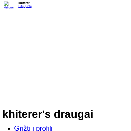
khiterer
Eiti į profilį
khiterer's draugai
Grįžti į profilį