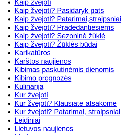
Kaip žvejoti
Kaip žvejoti? Pasidaryk pats
Kaip žvejoti? Patarimai,straipsniai
Kaip žvejoti? Pradedantiesiems
Kaip žvejoti? Sezoninė žūklė
Kaip žvejoti? Žūklės būdai
Karikatūros
Karštos naujienos
Kibimas paskutinėmis dienomis
Kibimo prognozės
Kulinarija
Kur žvejoti
Kur žvejoti? Klausiate-atsakome
Kur žvejoti? Patarimai, straipsniai
Leidiniai
Lietuvos naujienos