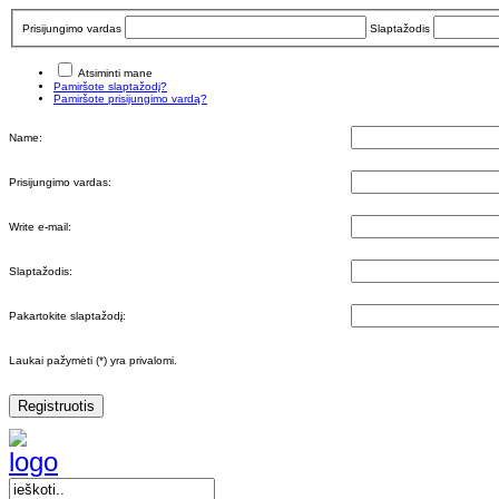
Prisijungimo vardas
Slaptažodis
Atsiminti mane
Pamiršote slaptažodį?
Pamiršote prisijungimo vardą?
Name:
Prisijungimo vardas:
Write e-mail:
Slaptažodis:
Pakartokite slaptažodį:
Laukai pažymėti (*) yra privalomi.
Registruotis