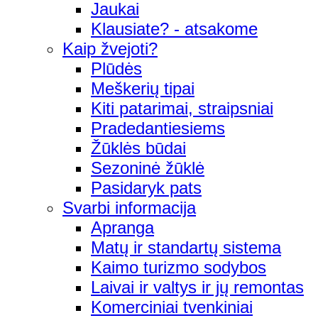
Jaukai
Klausiate? - atsakome
Kaip žvejoti?
Plūdės
Meškerių tipai
Kiti patarimai, straipsniai
Pradedantiesiems
Žūklės būdai
Sezoninė žūklė
Pasidaryk pats
Svarbi informacija
Apranga
Matų ir standartų sistema
Kaimo turizmo sodybos
Laivai ir valtys ir jų remontas
Komerciniai tvenkiniai