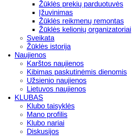
Žūklės prekių parduotuvės
Įžuvinimas
Žūklės reikmenų remontas
Žūklės kelionių organizatoriai
Sveikata
Žūklės istorija
Naujienos
Karštos naujienos
Kibimas paskutinėmis dienomis
Užsienio naujienos
Lietuvos naujienos
KLUBAS
Klubo taisyklės
Mano profilis
Klubo nariai
Diskusijos