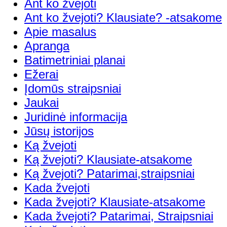
Ant ko žvejoti
Ant ko žvejoti? Klausiate? -atsakome
Apie masalus
Apranga
Batimetriniai planai
Ežerai
Įdomūs straipsniai
Jaukai
Juridinė informacija
Jūsų istorijos
Ką žvejoti
Ką žvejoti? Klausiate-atsakome
Ką žvejoti? Patarimai,straipsniai
Kada žvejoti
Kada žvejoti? Klausiate-atsakome
Kada žvejoti? Patarimai, Straipsniai