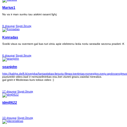
Marius1
Nu va ir man sunku tau aiskint rasant:fghj:
9 draugai
Siųsti žinutę
Konradas
Sveiki visus su sventem gal kas turi ziniu apie elektrenu leda noriu sestadie sezona pradeti :K
6 draugai
Siųsti žinutę
seanjohn
http://kablys.delfi.lt/zvejyba/fantastiskas-lietuviu-filmas-ivertintas-norvegijos-zveju-apdovanojimu
paziurekit video,kad ir nemuselininkas esu,bet ziureti grazu,vaizdai nerealus.
gal greit ir Modestas kurs tokius video :)
17 draugai
Siųsti žinutę
idmj0622
10 draugai
Siųsti žinutę