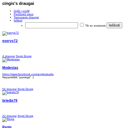
cingis's draugai
Grįžti į profilį
Peržiūrėti visus
Tarpusavio draugai
Ieškoti
Tik su avatarais
eserys72
4 draugai
Siųsti žinutę
Modestas
https://www.facebook.com/anglerstudio
Nepamirškit "pamėgti" :)
54 draugai
Siųsti žinutę
briedis79
22 draugai
Siųsti žinutę
Regis