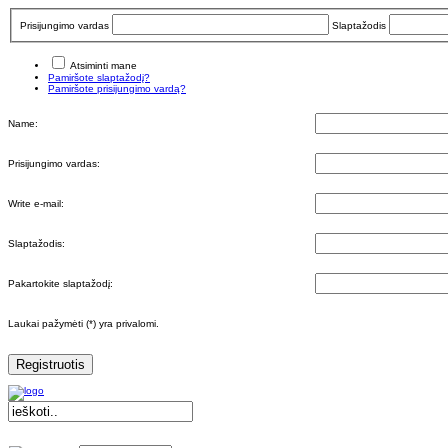
Prisijungimo vardas
Slaptažodis
Atsiminti mane
Pamiršote slaptažodį?
Pamiršote prisijungimo vardą?
Name:
Prisijungimo vardas:
Write e-mail:
Slaptažodis:
Pakartokite slaptažodį:
Laukai pažymėti (*) yra privalomi.
Registruotis