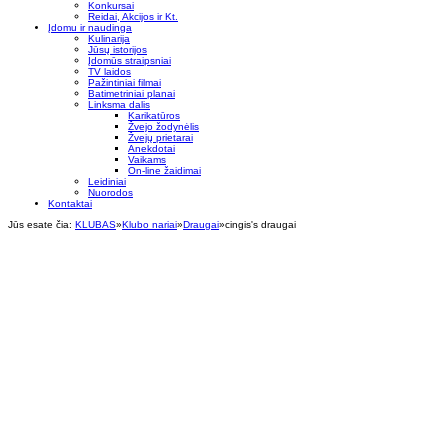
Konkursai
Reidai, Akcijos ir Kt.
Įdomu ir naudinga
Kulinarija
Jūsų istorijos
Įdomūs straipsniai
TV laidos
Pažintiniai filmai
Batimetriniai planai
Linksma dalis
Karikatūros
Žvejo žodynėlis
Žvejų prietarai
Anekdotai
Vaikams
On-line žaidimai
Leidiniai
Nuorodos
Kontaktai
Jūs esate čia:
KLUBAS
»
Klubo nariai
»
Draugai
»
cingis's draugai