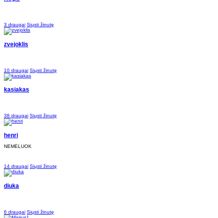
3 draugai
Siųsti žinutę
zvejoklis
10 draugai
Siųsti žinutę
kasiakas
38 draugai
Siųsti žinutę
henri
NEMELUOK
14 draugai
Siųsti žinutę
diuka
6 draugai
Siųsti žinutę