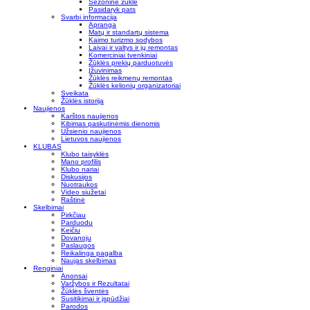
Sezoninė žūklė
Pasidaryk pats
Svarbi informacija
Apranga
Matų ir standartų sistema
Kaimo turizmo sodybos
Laivai ir valtys ir jų remontas
Komerciniai tvenkiniai
Žūklės prekių parduotuvės
Įžuvinimas
Žūklės reikmenų remontas
Žūklės kelionių organizatoriai
Sveikata
Žūklės istorija
Naujienos
Karštos naujienos
Kibimas paskutinėmis dienomis
Užsienio naujienos
Lietuvos naujienos
KLUBAS
Klubo taisyklės
Mano profilis
Klubo nariai
Diskusijos
Nuotraukos
Video siužetai
Raštinė
Skelbimai
Pirkčiau
Parduodu
Keičiu
Dovanoju
Paslaugos
Reikalinga pagalba
Naujas skelbimas
Renginiai
Anonsai
Varžybos ir Rezultatai
Žūklės šventės
Susitikimai ir įspūdžiai
Parodos