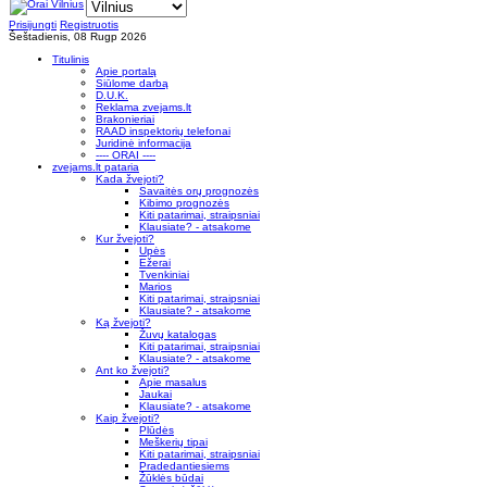
Prisijungti
Registruotis
Šeštadienis, 08 Rugp 2026
Titulinis
Apie portalą
Siūlome darbą
D.U.K.
Reklama zvejams.lt
Brakonieriai
RAAD inspektorių telefonai
Juridinė informacija
---- ORAI ----
zvejams.lt pataria
Kada žvejoti?
Savaitės orų prognozės
Kibimo prognozės
Kiti patarimai, straipsniai
Klausiate? - atsakome
Kur žvejoti?
Upės
Ežerai
Tvenkiniai
Marios
Kiti patarimai, straipsniai
Klausiate? - atsakome
Ką žvejoti?
Žuvų katalogas
Kiti patarimai, straipsniai
Klausiate? - atsakome
Ant ko žvejoti?
Apie masalus
Jaukai
Klausiate? - atsakome
Kaip žvejoti?
Plūdės
Meškerių tipai
Kiti patarimai, straipsniai
Pradedantiesiems
Žūklės būdai