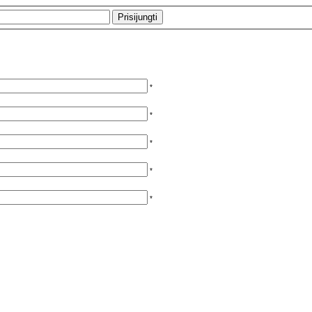
*
*
*
*
*