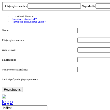
Prisijungimo vardas
Slaptažodis
Atsiminti mane
Pamiršote slaptažodį?
Pamiršote prisijungimo vardą?
Name:
Prisijungimo vardas:
Write e-mail:
Slaptažodis:
Pakartokite slaptažodį:
Laukai pažymėti (*) yra privalomi.
Registruotis