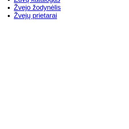
Žvejo žodynėlis
Žvejų prietarai