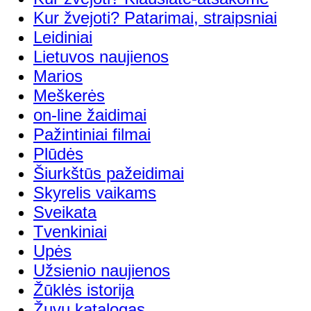
Kur žvejoti? Patarimai, straipsniai
Leidiniai
Lietuvos naujienos
Marios
Meškerės
on-line žaidimai
Pažintiniai filmai
Plūdės
Šiurkštūs pažeidimai
Skyrelis vaikams
Sveikata
Tvenkiniai
Upės
Užsienio naujienos
Žūklės istorija
Žuvų katalogas