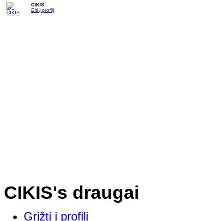
CIKIS
Eiti į profilį
CIKIS's draugai
Grįžti į profilį