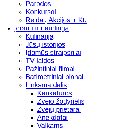
Parodos
Konkursai
Reidai, Akcijos ir Kt.
Įdomu ir naudinga
Kulinarija
Jūsų istorijos
Įdomūs straipsniai
TV laidos
Pažintiniai filmai
Batimetriniai planai
Linksma dalis
Karikatūros
Žvejo žodynėlis
Žvejų prietarai
Anekdotai
Vaikams