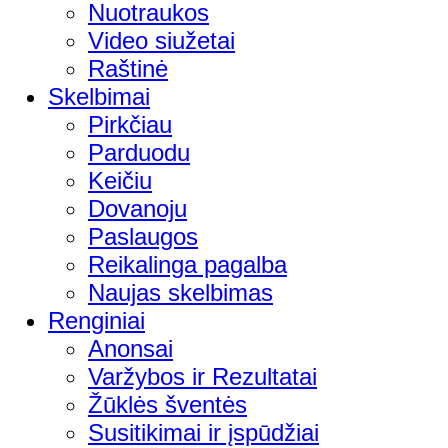
Nuotraukos
Video siužetai
Raštinė
Skelbimai
Pirkčiau
Parduodu
Keičiu
Dovanoju
Paslaugos
Reikalinga pagalba
Naujas skelbimas
Renginiai
Anonsai
Varžybos ir Rezultatai
Žūklės šventės
Susitikimai ir įspūdžiai