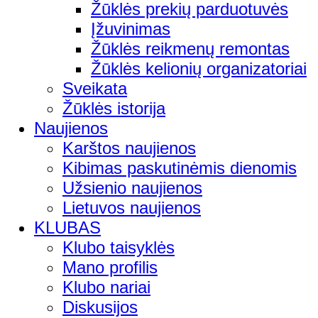
Žūklės prekių parduotuvės
Įžuvinimas
Žūklės reikmenų remontas
Žūklės kelionių organizatoriai
Sveikata
Žūklės istorija
Naujienos
Karštos naujienos
Kibimas paskutinėmis dienomis
Užsienio naujienos
Lietuvos naujienos
KLUBAS
Klubo taisyklės
Mano profilis
Klubo nariai
Diskusijos