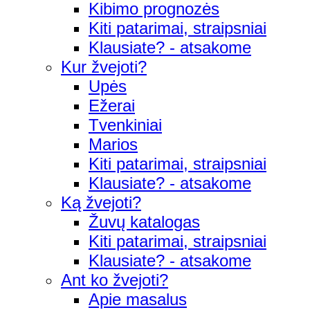
Kibimo prognozės
Kiti patarimai, straipsniai
Klausiate? - atsakome
Kur žvejoti?
Upės
Ežerai
Tvenkiniai
Marios
Kiti patarimai, straipsniai
Klausiate? - atsakome
Ką žvejoti?
Žuvų katalogas
Kiti patarimai, straipsniai
Klausiate? - atsakome
Ant ko žvejoti?
Apie masalus