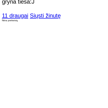
gryna tiesa:J
11 draugai
Siųsti žinutę
Nėra prekeivių