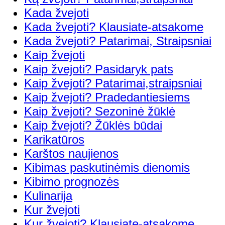
Kada žvejoti
Kada žvejoti? Klausiate-atsakome
Kada žvejoti? Patarimai, Straipsniai
Kaip žvejoti
Kaip žvejoti? Pasidaryk pats
Kaip žvejoti? Patarimai,straipsniai
Kaip žvejoti? Pradedantiesiems
Kaip žvejoti? Sezoninė žūklė
Kaip žvejoti? Žūklės būdai
Karikatūros
Karštos naujienos
Kibimas paskutinėmis dienomis
Kibimo prognozės
Kulinarija
Kur žvejoti
Kur žvejoti? Klausiate-atsakome