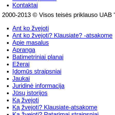
Kontaktai
2000-2013 © Visos teisės priklauso UAB "
Ant ko žvejoti
Ant ko žvejoti? Klausiate? -atsakome
Apie masalus
Apranga
Batimetriniai planai
Ežerai
Įdomūs straipsniai
Jaukai
Juridinė informacija
Jūsų istorijos
Ką žvejoti
Ką žvejoti? Klausiate-atsakome
Ką žvejoti? Patarimai,straipsniai