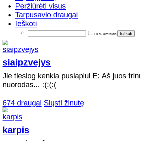
Peržiūrėti visus
Tarpusavio draugai
Ieškoti
Tik su avatarais
siaipzvejys
Jie tiesiog kenkia puslapiui E: Aš juos trinu,
nuorodas... :(:(:(
674 draugai
Siųsti žinutę
karpis