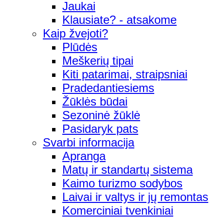
Jaukai
Klausiate? - atsakome
Kaip žvejoti?
Plūdės
Meškerių tipai
Kiti patarimai, straipsniai
Pradedantiesiems
Žūklės būdai
Sezoninė žūklė
Pasidaryk pats
Svarbi informacija
Apranga
Matų ir standartų sistema
Kaimo turizmo sodybos
Laivai ir valtys ir jų remontas
Komerciniai tvenkiniai