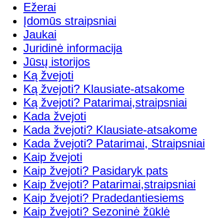
Ežerai
Įdomūs straipsniai
Jaukai
Juridinė informacija
Jūsų istorijos
Ką žvejoti
Ką žvejoti? Klausiate-atsakome
Ką žvejoti? Patarimai,straipsniai
Kada žvejoti
Kada žvejoti? Klausiate-atsakome
Kada žvejoti? Patarimai, Straipsniai
Kaip žvejoti
Kaip žvejoti? Pasidaryk pats
Kaip žvejoti? Patarimai,straipsniai
Kaip žvejoti? Pradedantiesiems
Kaip žvejoti? Sezoninė žūklė