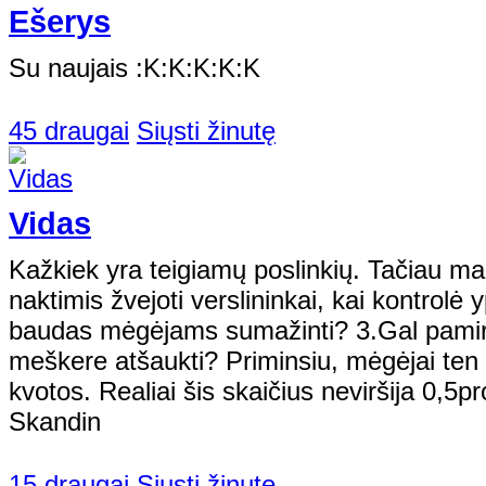
Ešerys
Su naujais :K:K:K:K:K
45 draugai
Siųsti žinutę
Vidas
Kažkiek yra teigiamų poslinkių. Tačiau man
naktimis žvejoti verslininkai, kai kontrol
baudas mėgėjams sumažinti? 3.Gal pamirš
meškere atšaukti? Priminsiu, mėgėjai ten
kvotos. Realiai šis skaičius neviršija 0,5pr
Skandin
15 draugai
Siųsti žinutę