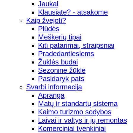
Jaukai
Klausiate? - atsakome
Kaip žvejoti?
Plūdės
Meškerių tipai
Kiti patarimai, straipsniai
Pradedantiesiems
Žūklės būdai
Sezoninė žūklė
Pasidaryk pats
Svarbi informacija
Apranga
Matų ir standartų sistema
Kaimo turizmo sodybos
Laivai ir valtys ir jų remontas
Komerciniai tvenkiniai