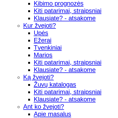
Kibimo prognozės
Kiti patarimai, straipsniai
Klausiate? - atsakome
Kur žvejoti?
Upės
Ežerai
Tvenkiniai
Marios
Kiti patarimai, straipsniai
Klausiate? - atsakome
Ką žvejoti?
Žuvų katalogas
Kiti patarimai, straipsniai
Klausiate? - atsakome
Ant ko žvejoti?
Apie masalus