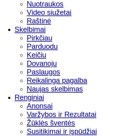
Nuotraukos
Video siužetai
Raštinė
Skelbimai
Pirkčiau
Parduodu
Keičiu
Dovanoju
Paslaugos
Reikalinga pagalba
Naujas skelbimas
Renginiai
Anonsai
Varžybos ir Rezultatai
Žūklės šventės
Susitikimai ir įspūdžiai