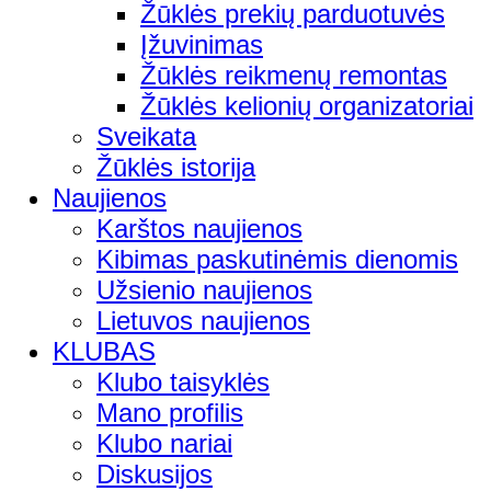
Žūklės prekių parduotuvės
Įžuvinimas
Žūklės reikmenų remontas
Žūklės kelionių organizatoriai
Sveikata
Žūklės istorija
Naujienos
Karštos naujienos
Kibimas paskutinėmis dienomis
Užsienio naujienos
Lietuvos naujienos
KLUBAS
Klubo taisyklės
Mano profilis
Klubo nariai
Diskusijos