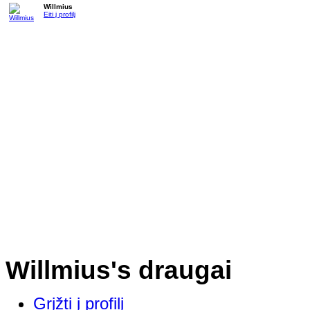
Willmius
Eiti į profilį
Willmius's draugai
Grįžti į profilį