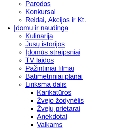
Parodos
Konkursai
Reidai, Akcijos ir Kt.
Įdomu ir naudinga
Kulinarija
Jūsų istorijos
Įdomūs straipsniai
TV laidos
Pažintiniai filmai
Batimetriniai planai
Linksma dalis
Karikatūros
Žvejo žodynėlis
Žvejų prietarai
Anekdotai
Vaikams