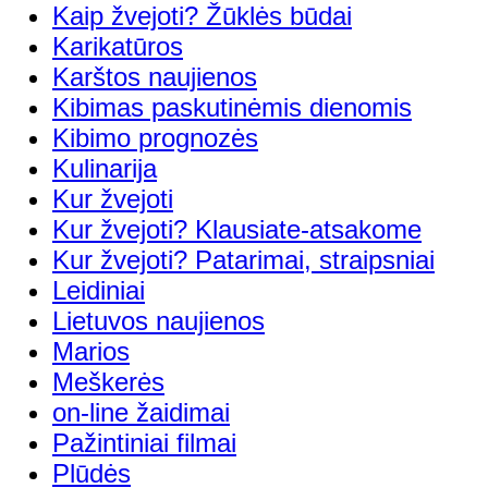
Kaip žvejoti? Žūklės būdai
Karikatūros
Karštos naujienos
Kibimas paskutinėmis dienomis
Kibimo prognozės
Kulinarija
Kur žvejoti
Kur žvejoti? Klausiate-atsakome
Kur žvejoti? Patarimai, straipsniai
Leidiniai
Lietuvos naujienos
Marios
Meškerės
on-line žaidimai
Pažintiniai filmai
Plūdės