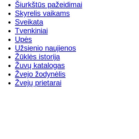
Šiurkštūs pažeidimai
Skyrelis vaikams
Sveikata
Tvenkiniai
Upės
Užsienio naujienos
Žūklės istorija
Žuvų katalogas
Žvejo žodynėlis
Žvejų prietarai