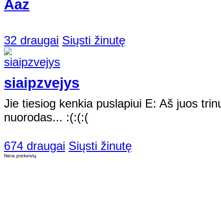
Aaz
32 draugai
Siųsti žinutę
siaipzvejys
Jie tiesiog kenkia puslapiui E: Aš juos trinu,
nuorodas... :(:(:(
674 draugai
Siųsti žinutę
Nėra prekeivių