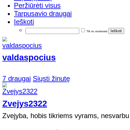
Peržiūrėti visus
Tarpusavio draugai
Ieškoti
Tik su avatarais
valdaspocius
7 draugai
Siųsti žinutę
Zvejys2322
Zvejyba, hobis tikriems vyrams, nesvarbu 