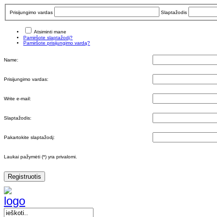
Prisijungimo vardas
Slaptažodis
Atsiminti mane
Pamiršote slaptažodį?
Pamiršote prisijungimo vardą?
Name:
Prisijungimo vardas:
Write e-mail:
Slaptažodis:
Pakartokite slaptažodį:
Laukai pažymėti (*) yra privalomi.
Registruotis