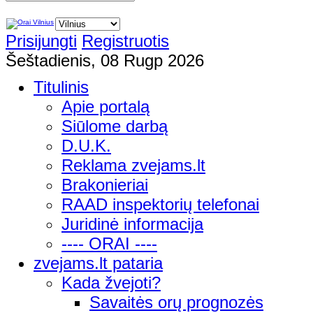
Prisijungti
Registruotis
Šeštadienis, 08 Rugp 2026
Titulinis
Apie portalą
Siūlome darbą
D.U.K.
Reklama zvejams.lt
Brakonieriai
RAAD inspektorių telefonai
Juridinė informacija
---- ORAI ----
zvejams.lt pataria
Kada žvejoti?
Savaitės orų prognozės