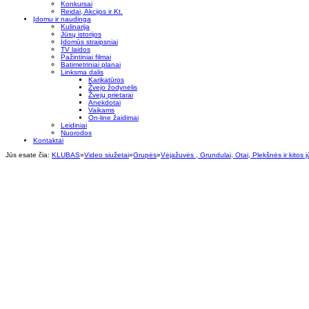
Konkursai
Reidai, Akcijos ir Kt.
Įdomu ir naudinga
Kulinarija
Jūsų istorijos
Įdomūs straipsniai
TV laidos
Pažintiniai filmai
Batimetriniai planai
Linksma dalis
Karikatūros
Žvejo žodynėlis
Žvejų prietarai
Anekdotai
Vaikams
On-line žaidimai
Leidiniai
Nuorodos
Kontaktai
Jūs esate čia:
KLUBAS
»
Video siužetai
»
Grupės
»
Vėjažuvės , Grundulai, Otai, Plekšnės ir kitos 