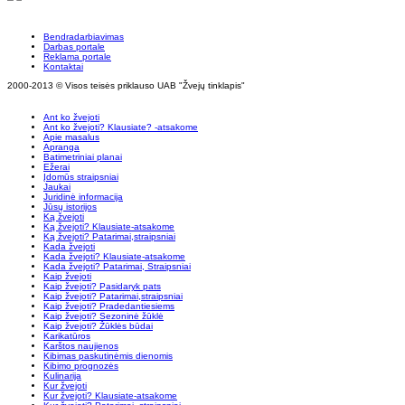
Bendradarbiavimas
Darbas portale
Reklama portale
Kontaktai
2000-2013 © Visos teisės priklauso UAB "Žvejų tinklapis"
Ant ko žvejoti
Ant ko žvejoti? Klausiate? -atsakome
Apie masalus
Apranga
Batimetriniai planai
Ežerai
Įdomūs straipsniai
Jaukai
Juridinė informacija
Jūsų istorijos
Ką žvejoti
Ką žvejoti? Klausiate-atsakome
Ką žvejoti? Patarimai,straipsniai
Kada žvejoti
Kada žvejoti? Klausiate-atsakome
Kada žvejoti? Patarimai, Straipsniai
Kaip žvejoti
Kaip žvejoti? Pasidaryk pats
Kaip žvejoti? Patarimai,straipsniai
Kaip žvejoti? Pradedantiesiems
Kaip žvejoti? Sezoninė žūklė
Kaip žvejoti? Žūklės būdai
Karikatūros
Karštos naujienos
Kibimas paskutinėmis dienomis
Kibimo prognozės
Kulinarija
Kur žvejoti
Kur žvejoti? Klausiate-atsakome