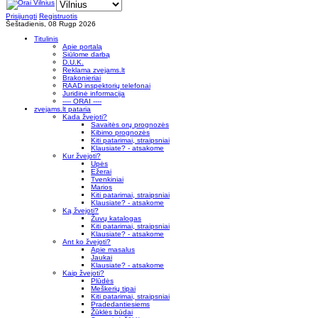
Prisijungti
Registruotis
Šeštadienis, 08 Rugp 2026
Titulinis
Apie portalą
Siūlome darbą
D.U.K.
Reklama zvejams.lt
Brakonieriai
RAAD inspektorių telefonai
Juridinė informacija
---- ORAI ----
zvejams.lt pataria
Kada žvejoti?
Savaitės orų prognozės
Kibimo prognozės
Kiti patarimai, straipsniai
Klausiate? - atsakome
Kur žvejoti?
Upės
Ežerai
Tvenkiniai
Marios
Kiti patarimai, straipsniai
Klausiate? - atsakome
Ką žvejoti?
Žuvų katalogas
Kiti patarimai, straipsniai
Klausiate? - atsakome
Ant ko žvejoti?
Apie masalus
Jaukai
Klausiate? - atsakome
Kaip žvejoti?
Plūdės
Meškerių tipai
Kiti patarimai, straipsniai
Pradedantiesiems
Žūklės būdai