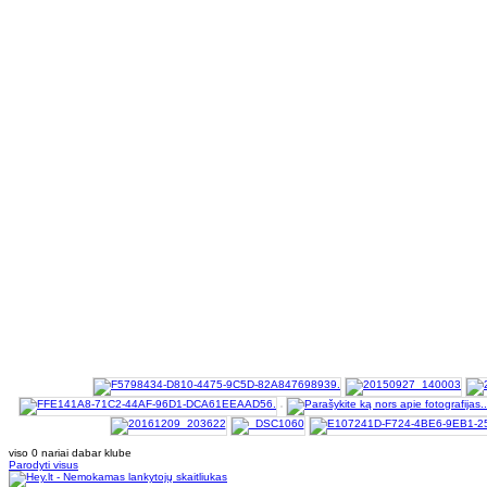
viso 0 nariai dabar klube
Parodyti visus