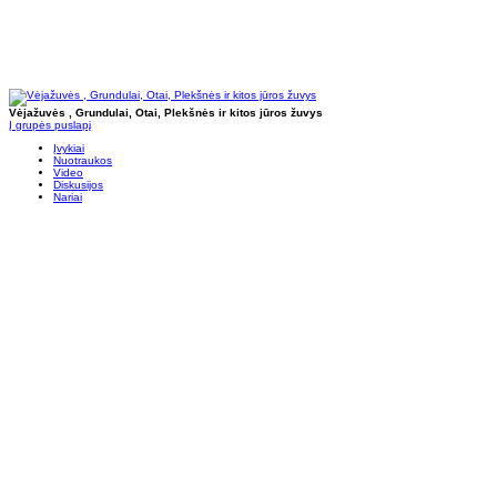
Vėjažuvės , Grundulai, Otai, Plekšnės ir kitos jūros žuvys
Į grupės puslapį
Įvykiai
Nuotraukos
Video
Diskusijos
Nariai