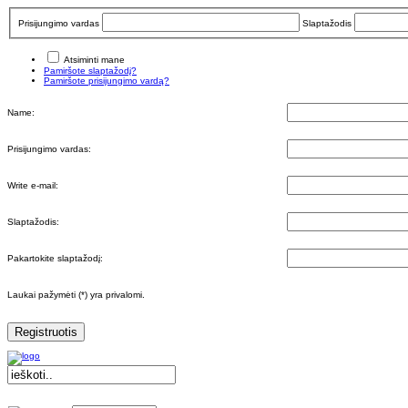
Prisijungimo vardas
Slaptažodis
Atsiminti mane
Pamiršote slaptažodį?
Pamiršote prisijungimo vardą?
Name:
Prisijungimo vardas:
Write e-mail:
Slaptažodis:
Pakartokite slaptažodį:
Laukai pažymėti (*) yra privalomi.
Registruotis