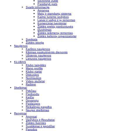
Sezoninė žūklė
Pasidaryk pats
Svarbi informacija
Apranga
Matų ir standartų sistema
Kaimo turizmo sodybos
Laivai ir valtys ir jų remontas
Komerciniai tvenkiniai
Žūklės prekių parduotuvės
Įžuvinimas
Žūklės reikmenų remontas
Žūklės kelionių organizatoriai
Sveikata
Žūklės istorija
Naujienos
Karštos naujienos
Kibimas paskutinėmis dienomis
Užsienio naujienos
Lietuvos naujienos
KLUBAS
Klubo taisyklės
Mano profilis
Klubo nariai
Diskusijos
Nuotraukos
Video siužetai
Raštinė
Skelbimai
Pirkčiau
Parduodu
Keičiu
Dovanoju
Paslaugos
Reikalinga pagalba
Naujas skelbimas
Renginiai
Anonsai
Varžybos ir Rezultatai
Žūklės šventės
Susitikimai ir įspūdžiai
Parodos