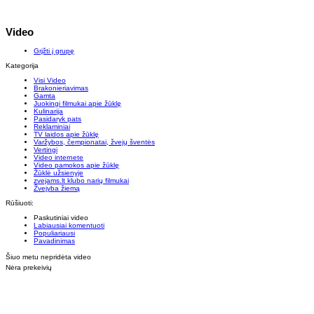
Video
Grįžti į grupę
Kategorija
Visi Video
Brakonieriavimas
Gamta
Juokingi filmukai apie žūklę
Kulinarija
Pasidaryk pats
Reklaminiai
TV laidos apie žūklę
Varžybos, čempionatai, žvejų šventės
Vertingi
Video internete
Video pamokos apie žūklę
Žūklė užsienyje
zvejams.lt klubo narių filmukai
Žvejyba žiemą
Rūšiuoti:
Paskutiniai video
Labiausiai komentuoti
Populiariausi
Pavadinimas
Šiuo metu nepridėta video
Nėra prekeivių