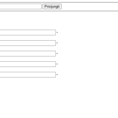
*
*
*
*
*