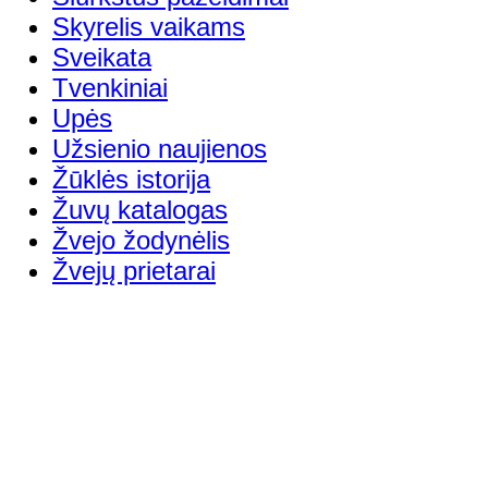
Skyrelis vaikams
Sveikata
Tvenkiniai
Upės
Užsienio naujienos
Žūklės istorija
Žuvų katalogas
Žvejo žodynėlis
Žvejų prietarai