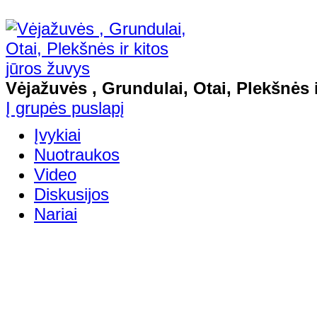
Vėjažuvės , Grundulai, Otai, Plekšnės i
Į grupės puslapį
Įvykiai
Nuotraukos
Video
Diskusijos
Nariai