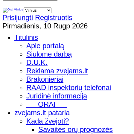
Prisijungti
Registruotis
Pirmadienis, 10 Rugp 2026
Titulinis
Apie portalą
Siūlome darbą
D.U.K.
Reklama zvejams.lt
Brakonieriai
RAAD inspektorių telefonai
Juridinė informacija
---- ORAI ----
zvejams.lt pataria
Kada žvejoti?
Savaitės orų prognozės