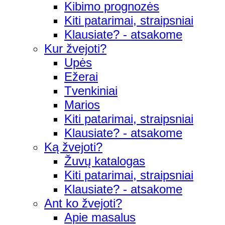
Kibimo prognozės
Kiti patarimai, straipsniai
Klausiate? - atsakome
Kur žvejoti?
Upės
Ežerai
Tvenkiniai
Marios
Kiti patarimai, straipsniai
Klausiate? - atsakome
Ką žvejoti?
Žuvų katalogas
Kiti patarimai, straipsniai
Klausiate? - atsakome
Ant ko žvejoti?
Apie masalus