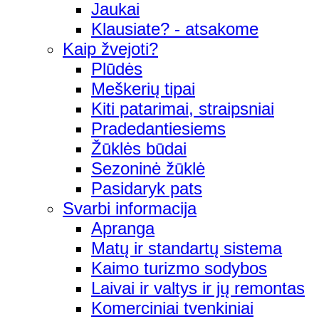
Jaukai
Klausiate? - atsakome
Kaip žvejoti?
Plūdės
Meškerių tipai
Kiti patarimai, straipsniai
Pradedantiesiems
Žūklės būdai
Sezoninė žūklė
Pasidaryk pats
Svarbi informacija
Apranga
Matų ir standartų sistema
Kaimo turizmo sodybos
Laivai ir valtys ir jų remontas
Komerciniai tvenkiniai