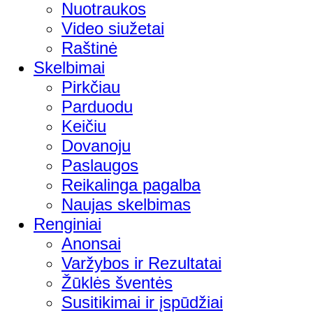
Nuotraukos
Video siužetai
Raštinė
Skelbimai
Pirkčiau
Parduodu
Keičiu
Dovanoju
Paslaugos
Reikalinga pagalba
Naujas skelbimas
Renginiai
Anonsai
Varžybos ir Rezultatai
Žūklės šventės
Susitikimai ir įspūdžiai