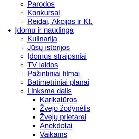
Parodos
Konkursai
Reidai, Akcijos ir Kt.
Įdomu ir naudinga
Kulinarija
Jūsų istorijos
Įdomūs straipsniai
TV laidos
Pažintiniai filmai
Batimetriniai planai
Linksma dalis
Karikatūros
Žvejo žodynėlis
Žvejų prietarai
Anekdotai
Vaikams