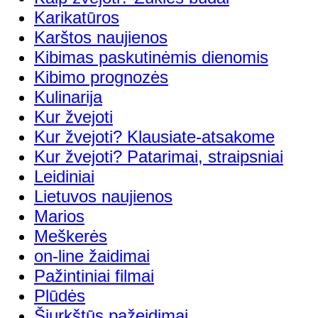
Karikatūros
Karštos naujienos
Kibimas paskutinėmis dienomis
Kibimo prognozės
Kulinarija
Kur žvejoti
Kur žvejoti? Klausiate-atsakome
Kur žvejoti? Patarimai, straipsniai
Leidiniai
Lietuvos naujienos
Marios
Meškerės
on-line žaidimai
Pažintiniai filmai
Plūdės
Šiurkštūs pažeidimai