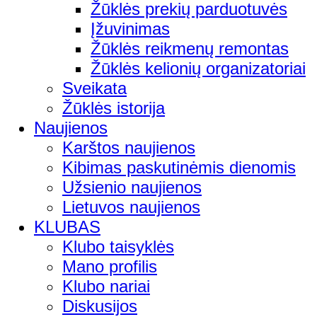
Žūklės prekių parduotuvės
Įžuvinimas
Žūklės reikmenų remontas
Žūklės kelionių organizatoriai
Sveikata
Žūklės istorija
Naujienos
Karštos naujienos
Kibimas paskutinėmis dienomis
Užsienio naujienos
Lietuvos naujienos
KLUBAS
Klubo taisyklės
Mano profilis
Klubo nariai
Diskusijos