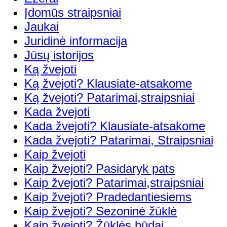
Įdomūs straipsniai
Jaukai
Juridinė informacija
Jūsų istorijos
Ką žvejoti
Ką žvejoti? Klausiate-atsakome
Ką žvejoti? Patarimai,straipsniai
Kada žvejoti
Kada žvejoti? Klausiate-atsakome
Kada žvejoti? Patarimai, Straipsniai
Kaip žvejoti
Kaip žvejoti? Pasidaryk pats
Kaip žvejoti? Patarimai,straipsniai
Kaip žvejoti? Pradedantiesiems
Kaip žvejoti? Sezoninė žūklė
Kaip žvejoti? Žūklės būdai