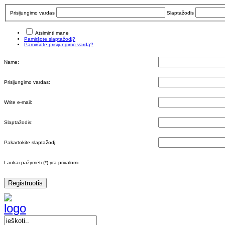
Prisijungimo vardas
Slaptažodis
Atsiminti mane
Pamiršote slaptažodį?
Pamiršote prisijungimo vardą?
Name:
Prisijungimo vardas:
Write e-mail:
Slaptažodis:
Pakartokite slaptažodį:
Laukai pažymėti (*) yra privalomi.
Registruotis