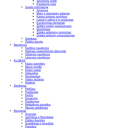
Sezoninė žūklė
Pasidaryk pats
Svarbi informacija
Apranga
Matų ir standartų sistema
Kaimo turizmo sodybos
Laivai ir valtys ir jų remontas
Komerciniai tvenkiniai
Žūklės prekių parduotuvės
Įžuvinimas
Žūklės reikmenų remontas
Žūklės kelionių organizatoriai
Sveikata
Žūklės istorija
Naujienos
Karštos naujienos
Kibimas paskutinėmis dienomis
Užsienio naujienos
Lietuvos naujienos
KLUBAS
Klubo taisyklės
Mano profilis
Klubo nariai
Diskusijos
Nuotraukos
Video siužetai
Raštinė
Skelbimai
Pirkčiau
Parduodu
Keičiu
Dovanoju
Paslaugos
Reikalinga pagalba
Naujas skelbimas
Renginiai
Anonsai
Varžybos ir Rezultatai
Žūklės šventės
Susitikimai ir įspūdžiai
Parodos