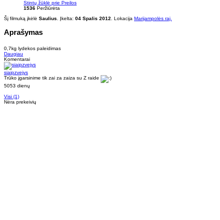
Stintų žūklė prie Preilos
1536
Peržiūrėta
Šį filmuką įkėlė
Saulius
. Įkelta:
04 Spalis 2012
. Lokacija
Marijampolės raj.
Aprašymas
0,7kg lydekos paleidimas
Daugiau
Komentarai
siaipzvejys
Trūko įgarsinime tik zai za zaiza su Z raide
5053 dienų
Visi (1)
Nėra prekeivių