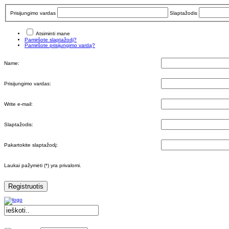
Prisijungimo vardas
Slaptažodis
Atsiminti mane
Pamiršote slaptažodį?
Pamiršote prisijungimo vardą?
Name:
Prisijungimo vardas:
Write e-mail:
Slaptažodis:
Pakartokite slaptažodį:
Laukai pažymėti (*) yra privalomi.
Registruotis