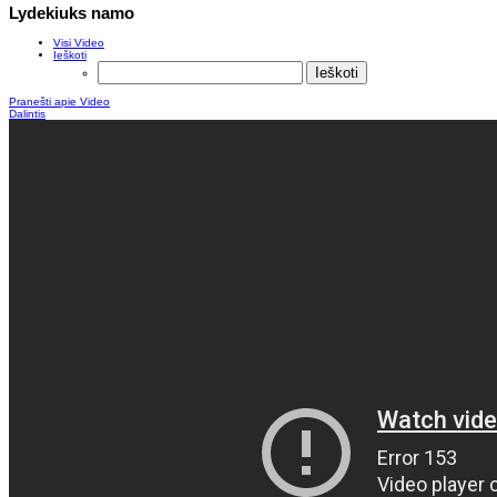
Lydekiuks namo
Visi Video
Ieškoti
Pranešti apie Video
Dalintis