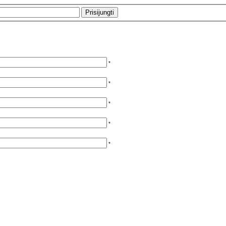
*
*
*
*
*