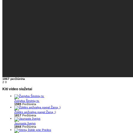
1867 peržiūrėta
2
0
Kiti video siužetai
Žvejyba Širvinių tv.
1985
Peržiūrėta
Žūklės apžvalga pagal Žaną :)
1817
Peržiūrėta
Jaunasis žvejys
1844
Peržiūrėta