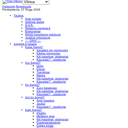
Prisijungti
Registruotis
Penktadienis, 07 Rugp 2026
Titulinis
Apie portalą
Siūlome darbą
D.U.K.
Reklama zvejams.lt
Brakonieriai
RAAD inspektorių telefonai
Juridinė informacija
---- ORAI ----
zvejams.lt pataria
Kada žvejoti?
Savaitės orų prognozės
Kibimo prognozės
Kiti patarimai, straipsniai
Klausiate? - atsakome
Kur žvejoti?
Upės
Ežerai
Tvenkiniai
Marios
Kiti patarimai, straipsniai
Klausiate? - atsakome
Ką žvejoti?
Žuvų katalogas
Kiti patarimai, straipsniai
Klausiate? - atsakome
Ant ko žvejoti?
Apie masalus
Jaukai
Klausiate? - atsakome
Kaip žvejoti?
Plūdės
Meškerių tipai
Kiti patarimai, straipsniai
Pradedantiesiems
Žūklės būdai