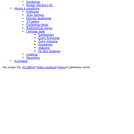
Konkursai
Reidai, Akcijos ir Kt.
Įdomu ir naudinga
Kulinarija
Jūsų istorijos
Įdomūs straipsniai
TV laidos
Pažintiniai filmai
Batimetriniai planai
Linksma dalis
Karikatūros
Žvejo žodynėlis
Žvejų prietarai
Anekdotai
Vaikams
On-line žaidimai
Leidiniai
Nuorodos
Kontaktai
Jūs esate čia:
KLUBAS
»
Video siužetai
»
Video
»
Lydekiuks namo