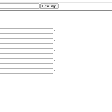
*
*
*
*
*