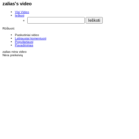
zalias's video
Visi Video
Ieškoti
Rūšiuoti:
Paskutiniai video
Labiausiai komentuoti
Populiariausi
Pavadinimas
zalias nėra video
Nėra prekeivių