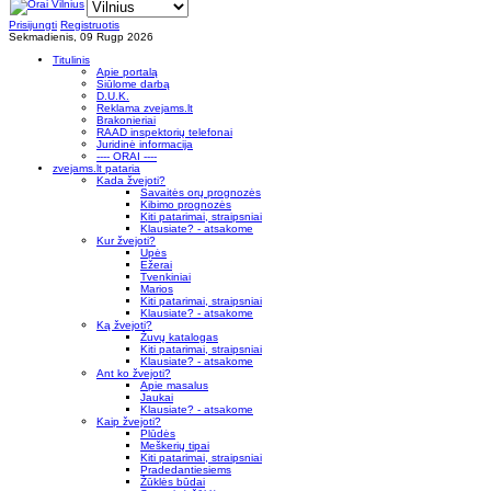
Prisijungti
Registruotis
Sekmadienis, 09 Rugp 2026
Titulinis
Apie portalą
Siūlome darbą
D.U.K.
Reklama zvejams.lt
Brakonieriai
RAAD inspektorių telefonai
Juridinė informacija
---- ORAI ----
zvejams.lt pataria
Kada žvejoti?
Savaitės orų prognozės
Kibimo prognozės
Kiti patarimai, straipsniai
Klausiate? - atsakome
Kur žvejoti?
Upės
Ežerai
Tvenkiniai
Marios
Kiti patarimai, straipsniai
Klausiate? - atsakome
Ką žvejoti?
Žuvų katalogas
Kiti patarimai, straipsniai
Klausiate? - atsakome
Ant ko žvejoti?
Apie masalus
Jaukai
Klausiate? - atsakome
Kaip žvejoti?
Plūdės
Meškerių tipai
Kiti patarimai, straipsniai
Pradedantiesiems
Žūklės būdai