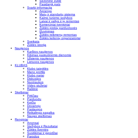
Sezoninė žūklė
Pasidaryk pats
Svarbi informacija
Apranga
Matų ir standartų sistema
Kaimo turizmo sodybos
Laivai ir valtys ir jų remontas
Komerciniai tvenkiniai
Žūklės prekių parduotuvės
Įžuvinimas
Žūklės reikmenų remontas
Žūklės kelionių organizatoriai
Sveikata
Žūklės istorija
Naujienos
Karštos naujienos
Kibimas paskutinėmis dienomis
Užsienio naujienos
Lietuvos naujienos
KLUBAS
Klubo taisyklės
Mano profilis
Klubo nariai
Diskusijos
Nuotraukos
Video siužetai
Raštinė
Skelbimai
Pirkčiau
Parduodu
Keičiu
Dovanoju
Paslaugos
Reikalinga pagalba
Naujas skelbimas
Renginiai
Anonsai
Varžybos ir Rezultatai
Žūklės šventės
Susitikimai ir įspūdžiai
Parodos