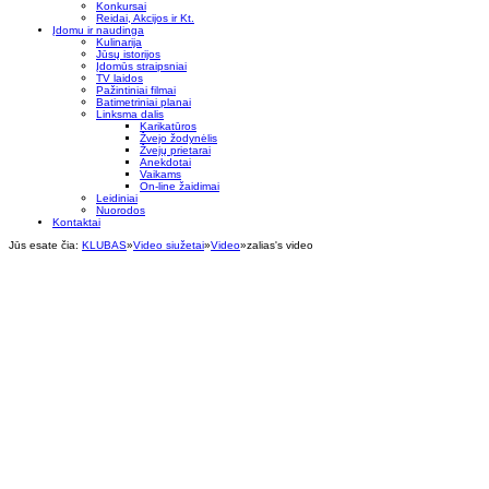
Konkursai
Reidai, Akcijos ir Kt.
Įdomu ir naudinga
Kulinarija
Jūsų istorijos
Įdomūs straipsniai
TV laidos
Pažintiniai filmai
Batimetriniai planai
Linksma dalis
Karikatūros
Žvejo žodynėlis
Žvejų prietarai
Anekdotai
Vaikams
On-line žaidimai
Leidiniai
Nuorodos
Kontaktai
Jūs esate čia:
KLUBAS
»
Video siužetai
»
Video
»
zalias's video