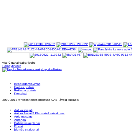
viso 0 nariai dabar klube
Parodyti visus
Bendradarbiavimas
Darbas portale
Reklama portale
Kontaktai
2000-2013 © Visos teisės priklauso UAB "Žvejų tinklapis"
Ant ko žvejoti
Ant ko žvejoti? Klausiate? -atsakome
Apie masalus
Apranga
Batimetriniai planai
Ežerai
Įdomūs straipsniai