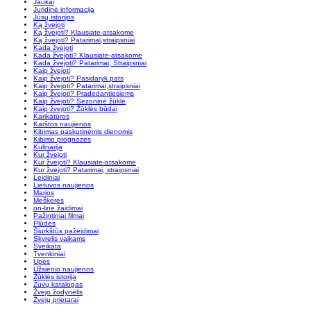
Jaukai
Juridinė informacija
Jūsų istorijos
Ką žvejoti
Ką žvejoti? Klausiate-atsakome
Ką žvejoti? Patarimai,straipsniai
Kada žvejoti
Kada žvejoti? Klausiate-atsakome
Kada žvejoti? Patarimai, Straipsniai
Kaip žvejoti
Kaip žvejoti? Pasidaryk pats
Kaip žvejoti? Patarimai,straipsniai
Kaip žvejoti? Pradedantiesiems
Kaip žvejoti? Sezoninė žūklė
Kaip žvejoti? Žūklės būdai
Karikatūros
Karštos naujienos
Kibimas paskutinėmis dienomis
Kibimo prognozės
Kulinarija
Kur žvejoti
Kur žvejoti? Klausiate-atsakome
Kur žvejoti? Patarimai, straipsniai
Leidiniai
Lietuvos naujienos
Marios
Meškerės
on-line žaidimai
Pažintiniai filmai
Plūdės
Šiurkštūs pažeidimai
Skyrelis vaikams
Sveikata
Tvenkiniai
Upės
Užsienio naujienos
Žūklės istorija
Žuvų katalogas
Žvejo žodynėlis
Žvejų prietarai