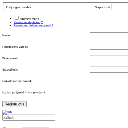
Prisijungimo vardas
Slaptažodis
Atsiminti mane
Pamiršote slaptažodį?
Pamiršote prisijungimo vardą?
Name:
Prisijungimo vardas:
Write e-mail:
Slaptažodis:
Pakartokite slaptažodį:
Laukai pažymėti (*) yra privalomi.
Registruotis