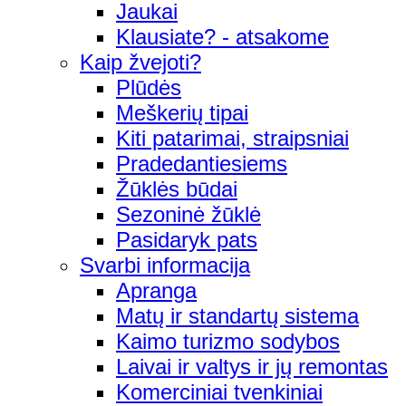
Jaukai
Klausiate? - atsakome
Kaip žvejoti?
Plūdės
Meškerių tipai
Kiti patarimai, straipsniai
Pradedantiesiems
Žūklės būdai
Sezoninė žūklė
Pasidaryk pats
Svarbi informacija
Apranga
Matų ir standartų sistema
Kaimo turizmo sodybos
Laivai ir valtys ir jų remontas
Komerciniai tvenkiniai