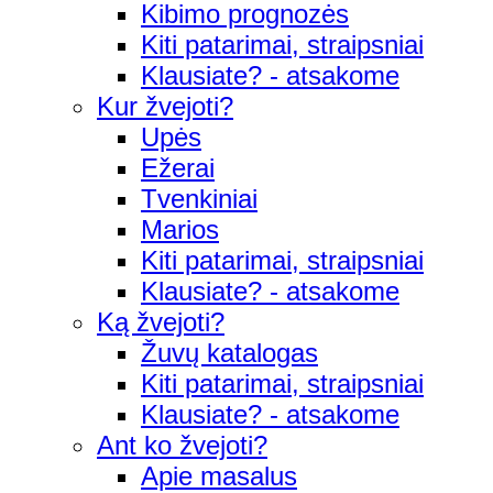
Kibimo prognozės
Kiti patarimai, straipsniai
Klausiate? - atsakome
Kur žvejoti?
Upės
Ežerai
Tvenkiniai
Marios
Kiti patarimai, straipsniai
Klausiate? - atsakome
Ką žvejoti?
Žuvų katalogas
Kiti patarimai, straipsniai
Klausiate? - atsakome
Ant ko žvejoti?
Apie masalus