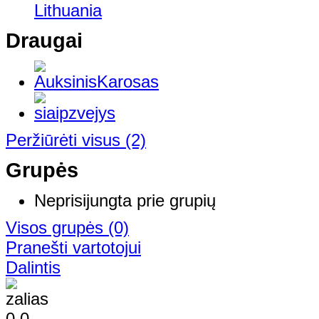
Lithuania
Draugai
Peržiūrėti visus
(2)
Grupės
Neprisijungta prie grupių
Visos grupės
(0)
Pranešti vartotojui
Dalintis
0
0