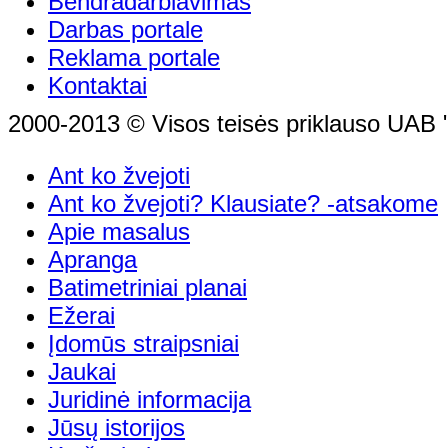
Bendradarbiavimas
Darbas portale
Reklama portale
Kontaktai
2000-2013 © Visos teisės priklauso UAB "
Ant ko žvejoti
Ant ko žvejoti? Klausiate? -atsakome
Apie masalus
Apranga
Batimetriniai planai
Ežerai
Įdomūs straipsniai
Jaukai
Juridinė informacija
Jūsų istorijos