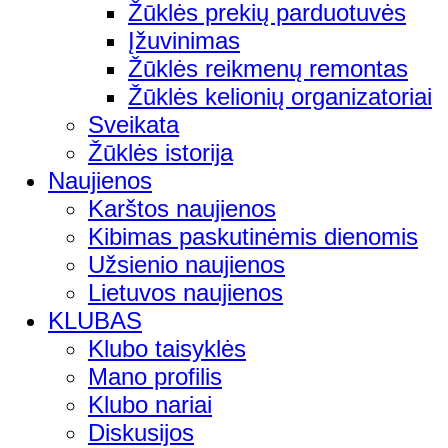
Žūklės prekių parduotuvės
Įžuvinimas
Žūklės reikmenų remontas
Žūklės kelionių organizatoriai
Sveikata
Žūklės istorija
Naujienos
Karštos naujienos
Kibimas paskutinėmis dienomis
Užsienio naujienos
Lietuvos naujienos
KLUBAS
Klubo taisyklės
Mano profilis
Klubo nariai
Diskusijos