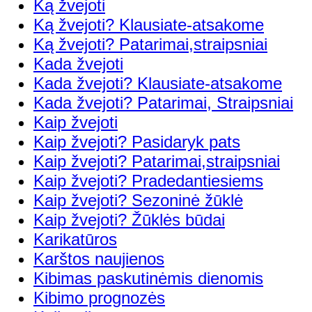
Ką žvejoti
Ką žvejoti? Klausiate-atsakome
Ką žvejoti? Patarimai,straipsniai
Kada žvejoti
Kada žvejoti? Klausiate-atsakome
Kada žvejoti? Patarimai, Straipsniai
Kaip žvejoti
Kaip žvejoti? Pasidaryk pats
Kaip žvejoti? Patarimai,straipsniai
Kaip žvejoti? Pradedantiesiems
Kaip žvejoti? Sezoninė žūklė
Kaip žvejoti? Žūklės būdai
Karikatūros
Karštos naujienos
Kibimas paskutinėmis dienomis
Kibimo prognozės