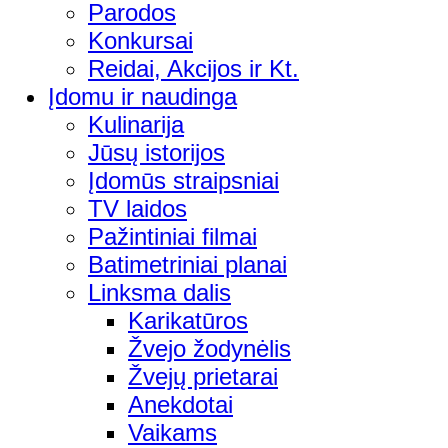
Parodos
Konkursai
Reidai, Akcijos ir Kt.
Įdomu ir naudinga
Kulinarija
Jūsų istorijos
Įdomūs straipsniai
TV laidos
Pažintiniai filmai
Batimetriniai planai
Linksma dalis
Karikatūros
Žvejo žodynėlis
Žvejų prietarai
Anekdotai
Vaikams