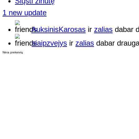
Siųsti žinutę
1 new update
AuksinisKarosas
ir
zalias
dabar d
siaipzvejys
ir
zalias
dabar drauga
Nėra prekeivių