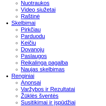
Nuotraukos
Video siužetai
Raštinė
Skelbimai
Pirkčiau
Parduodu
Keičiu
Dovanoju
Paslaugos
Reikalinga pagalba
Naujas skelbimas
Renginiai
Anonsai
Varžybos ir Rezultatai
Žūklės šventės
Susitikimai ir įspūdžiai