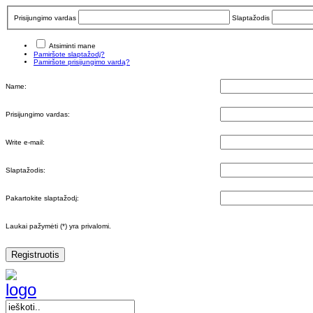
Prisijungimo vardas
Slaptažodis
Atsiminti mane
Pamiršote slaptažodį?
Pamiršote prisijungimo vardą?
Name:
Prisijungimo vardas:
Write e-mail:
Slaptažodis:
Pakartokite slaptažodį:
Laukai pažymėti (*) yra privalomi.
Registruotis