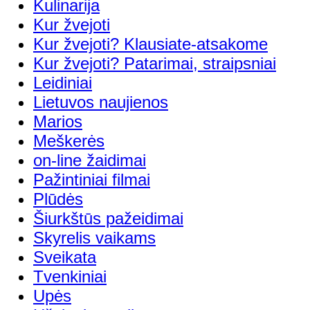
Kulinarija
Kur žvejoti
Kur žvejoti? Klausiate-atsakome
Kur žvejoti? Patarimai, straipsniai
Leidiniai
Lietuvos naujienos
Marios
Meškerės
on-line žaidimai
Pažintiniai filmai
Plūdės
Šiurkštūs pažeidimai
Skyrelis vaikams
Sveikata
Tvenkiniai
Upės