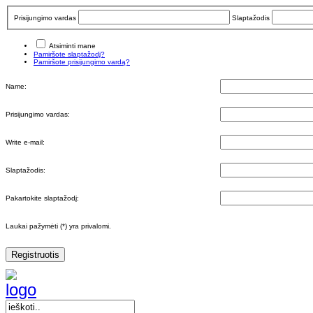
Prisijungimo vardas
Slaptažodis
Atsiminti mane
Pamiršote slaptažodį?
Pamiršote prisijungimo vardą?
Name:
Prisijungimo vardas:
Write e-mail:
Slaptažodis:
Pakartokite slaptažodį:
Laukai pažymėti (*) yra privalomi.
Registruotis