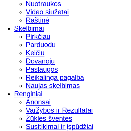
Nuotraukos
Video siužetai
Raštinė
Skelbimai
Pirkčiau
Parduodu
Keičiu
Dovanoju
Paslaugos
Reikalinga pagalba
Naujas skelbimas
Renginiai
Anonsai
Varžybos ir Rezultatai
Žūklės šventės
Susitikimai ir įspūdžiai