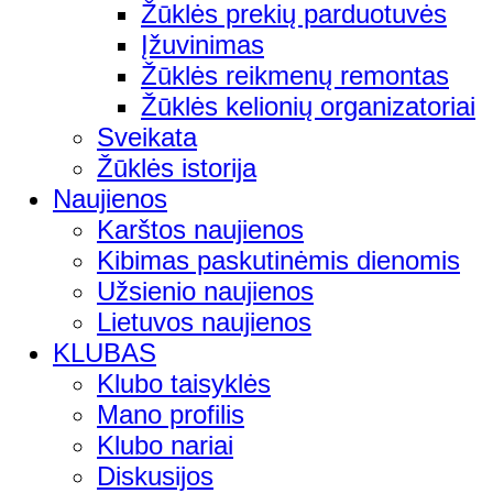
Žūklės prekių parduotuvės
Įžuvinimas
Žūklės reikmenų remontas
Žūklės kelionių organizatoriai
Sveikata
Žūklės istorija
Naujienos
Karštos naujienos
Kibimas paskutinėmis dienomis
Užsienio naujienos
Lietuvos naujienos
KLUBAS
Klubo taisyklės
Mano profilis
Klubo nariai
Diskusijos