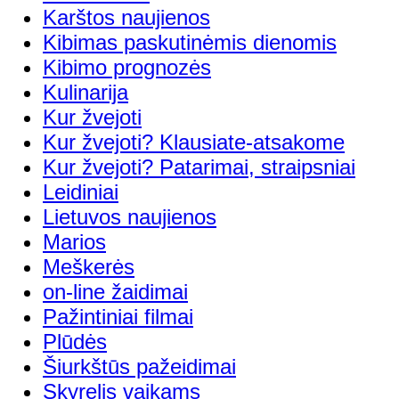
Karštos naujienos
Kibimas paskutinėmis dienomis
Kibimo prognozės
Kulinarija
Kur žvejoti
Kur žvejoti? Klausiate-atsakome
Kur žvejoti? Patarimai, straipsniai
Leidiniai
Lietuvos naujienos
Marios
Meškerės
on-line žaidimai
Pažintiniai filmai
Plūdės
Šiurkštūs pažeidimai
Skyrelis vaikams