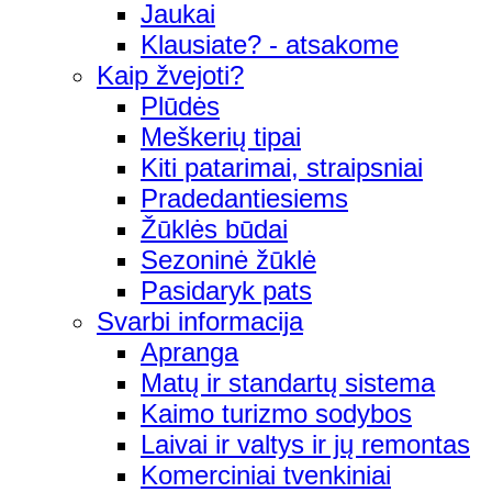
Jaukai
Klausiate? - atsakome
Kaip žvejoti?
Plūdės
Meškerių tipai
Kiti patarimai, straipsniai
Pradedantiesiems
Žūklės būdai
Sezoninė žūklė
Pasidaryk pats
Svarbi informacija
Apranga
Matų ir standartų sistema
Kaimo turizmo sodybos
Laivai ir valtys ir jų remontas
Komerciniai tvenkiniai