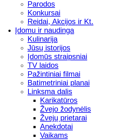
Parodos
Konkursai
Reidai, Akcijos ir Kt.
Įdomu ir naudinga
Kulinarija
Jūsų istorijos
Įdomūs straipsniai
TV laidos
Pažintiniai filmai
Batimetriniai planai
Linksma dalis
Karikatūros
Žvejo žodynėlis
Žvejų prietarai
Anekdotai
Vaikams