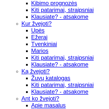
Kibimo prognozės
Kiti patarimai, straipsniai
Klausiate? - atsakome
Kur žvejoti?
Upės
Ežerai
Tvenkiniai
Marios
Kiti patarimai, straipsniai
Klausiate? - atsakome
Ką žvejoti?
Žuvų katalogas
Kiti patarimai, straipsniai
Klausiate? - atsakome
Ant ko žvejoti?
Apie masalus