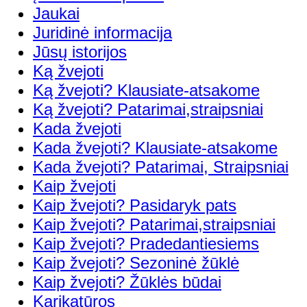
Jaukai
Juridinė informacija
Jūsų istorijos
Ką žvejoti
Ką žvejoti? Klausiate-atsakome
Ką žvejoti? Patarimai,straipsniai
Kada žvejoti
Kada žvejoti? Klausiate-atsakome
Kada žvejoti? Patarimai, Straipsniai
Kaip žvejoti
Kaip žvejoti? Pasidaryk pats
Kaip žvejoti? Patarimai,straipsniai
Kaip žvejoti? Pradedantiesiems
Kaip žvejoti? Sezoninė žūklė
Kaip žvejoti? Žūklės būdai
Karikatūros