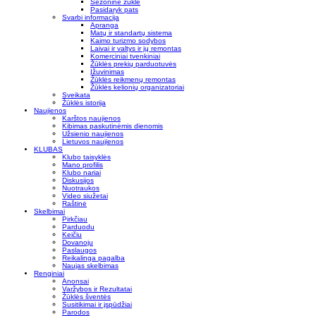
Sezoninė žūklė
Pasidaryk pats
Svarbi informacija
Apranga
Matų ir standartų sistema
Kaimo turizmo sodybos
Laivai ir valtys ir jų remontas
Komerciniai tvenkiniai
Žūklės prekių parduotuvės
Įžuvinimas
Žūklės reikmenų remontas
Žūklės kelionių organizatoriai
Sveikata
Žūklės istorija
Naujienos
Karštos naujienos
Kibimas paskutinėmis dienomis
Užsienio naujienos
Lietuvos naujienos
KLUBAS
Klubo taisyklės
Mano profilis
Klubo nariai
Diskusijos
Nuotraukos
Video siužetai
Raštinė
Skelbimai
Pirkčiau
Parduodu
Keičiu
Dovanoju
Paslaugos
Reikalinga pagalba
Naujas skelbimas
Renginiai
Anonsai
Varžybos ir Rezultatai
Žūklės šventės
Susitikimai ir įspūdžiai
Parodos