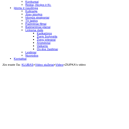
Konkursai
Reidai, Akcijos ir Kt.
Įdomu ir naudinga
Kulinarija
Jūsų istorijos
Įdomūs straipsniai
TV laidos
Pažintiniai filmai
Batimetriniai planai
Linksma dalis
Karikatūros
Žvejo žodynėlis
Žvejų prietarai
Anekdotai
Vaikams
On-line žaidimai
Leidiniai
Nuorodos
Kontaktai
Jūs esate čia:
KLUBAS
»
Video siužetai
»
Video
»
ZIUPKA's video