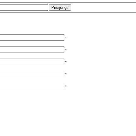
*
*
*
*
*