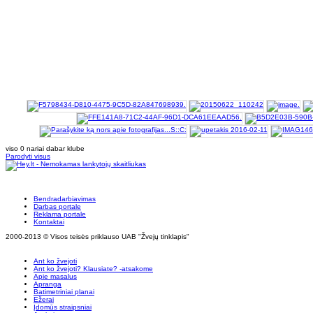
viso 0 nariai dabar klube
Parodyti visus
Bendradarbiavimas
Darbas portale
Reklama portale
Kontaktai
2000-2013 © Visos teisės priklauso UAB "Žvejų tinklapis"
Ant ko žvejoti
Ant ko žvejoti? Klausiate? -atsakome
Apie masalus
Apranga
Batimetriniai planai
Ežerai
Įdomūs straipsniai