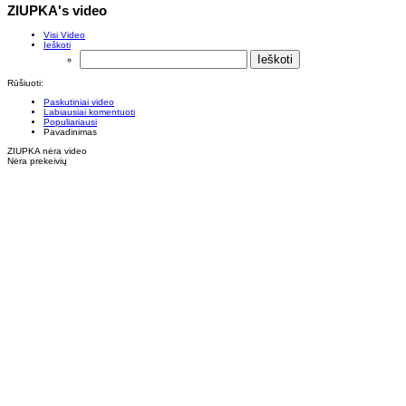
ZIUPKA's video
Visi Video
Ieškoti
Rūšiuoti:
Paskutiniai video
Labiausiai komentuoti
Populiariausi
Pavadinimas
ZIUPKA nėra video
Nėra prekeivių