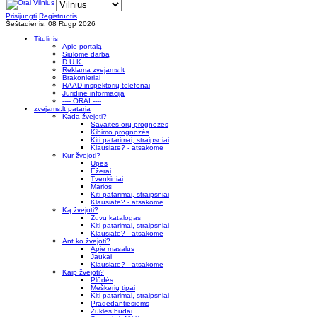
Prisijungti
Registruotis
Šeštadienis, 08 Rugp 2026
Titulinis
Apie portalą
Siūlome darbą
D.U.K.
Reklama zvejams.lt
Brakonieriai
RAAD inspektorių telefonai
Juridinė informacija
---- ORAI ----
zvejams.lt pataria
Kada žvejoti?
Savaitės orų prognozės
Kibimo prognozės
Kiti patarimai, straipsniai
Klausiate? - atsakome
Kur žvejoti?
Upės
Ežerai
Tvenkiniai
Marios
Kiti patarimai, straipsniai
Klausiate? - atsakome
Ką žvejoti?
Žuvų katalogas
Kiti patarimai, straipsniai
Klausiate? - atsakome
Ant ko žvejoti?
Apie masalus
Jaukai
Klausiate? - atsakome
Kaip žvejoti?
Plūdės
Meškerių tipai
Kiti patarimai, straipsniai
Pradedantiesiems
Žūklės būdai