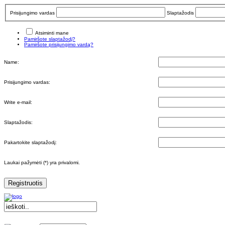
Prisijungimo vardas
Slaptažodis
Atsiminti mane
Pamiršote slaptažodį?
Pamiršote prisijungimo vardą?
Name:
Prisijungimo vardas:
Write e-mail:
Slaptažodis:
Pakartokite slaptažodį:
Laukai pažymėti (*) yra privalomi.
Registruotis