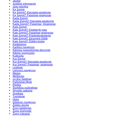
Jaukai
Juridinė informacija
Jūsų istorijos
Ką žvejoti
Ką žvejoti? Klausiate-atsakome
Ką žvejoti? Patarimai,straipsniai
Kada žvejoti
Kada žvejoti? Klausiate-atsakome
Kada žvejoti? Patarimai, Straipsniai
Kaip žvejoti
Kaip žvejoti? Pasidaryk pats
Kaip žvejoti? Patarimai,straipsniai
Kaip žvejoti? Pradedantiesiems
Kaip žvejoti? Sezoninė žūklė
Kaip žvejoti? Žūklės būdai
Karikatūros
Karštos naujienos
Kibimas paskutinėmis dienomis
Kibimo prognozės
Kulinarija
Kur žvejoti
Kur žvejoti? Klausiate-atsakome
Kur žvejoti? Patarimai, straipsniai
Leidiniai
Lietuvos naujienos
Marios
Meškerės
on-line žaidimai
Pažintiniai filmai
Plūdės
Šiurkštūs pažeidimai
Skyrelis vaikams
Sveikata
Tvenkiniai
Upės
Užsienio naujienos
Žūklės istorija
Žuvų katalogas
Žvejo žodynėlis
Žvejų prietarai