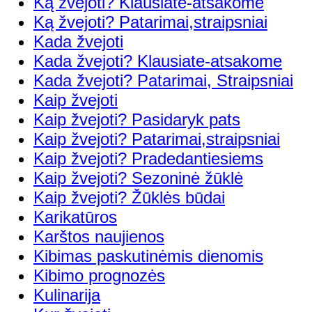
Ką žvejoti? Klausiate-atsakome
Ką žvejoti? Patarimai,straipsniai
Kada žvejoti
Kada žvejoti? Klausiate-atsakome
Kada žvejoti? Patarimai, Straipsniai
Kaip žvejoti
Kaip žvejoti? Pasidaryk pats
Kaip žvejoti? Patarimai,straipsniai
Kaip žvejoti? Pradedantiesiems
Kaip žvejoti? Sezoninė žūklė
Kaip žvejoti? Žūklės būdai
Karikatūros
Karštos naujienos
Kibimas paskutinėmis dienomis
Kibimo prognozės
Kulinarija