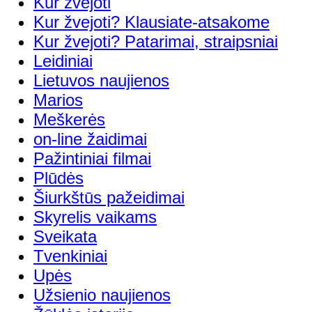
Kur žvejoti
Kur žvejoti? Klausiate-atsakome
Kur žvejoti? Patarimai, straipsniai
Leidiniai
Lietuvos naujienos
Marios
Meškerės
on-line žaidimai
Pažintiniai filmai
Plūdės
Šiurkštūs pažeidimai
Skyrelis vaikams
Sveikata
Tvenkiniai
Upės
Užsienio naujienos