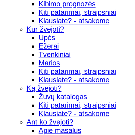
Kibimo prognozės
Kiti patarimai, straipsniai
Klausiate? - atsakome
Kur žvejoti?
Upės
Ežerai
Tvenkiniai
Marios
Kiti patarimai, straipsniai
Klausiate? - atsakome
Ką žvejoti?
Žuvų katalogas
Kiti patarimai, straipsniai
Klausiate? - atsakome
Ant ko žvejoti?
Apie masalus