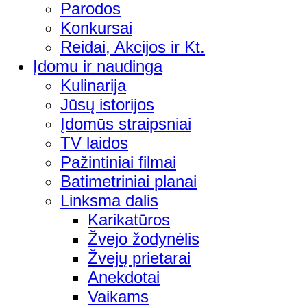
Parodos
Konkursai
Reidai, Akcijos ir Kt.
Įdomu ir naudinga
Kulinarija
Jūsų istorijos
Įdomūs straipsniai
TV laidos
Pažintiniai filmai
Batimetriniai planai
Linksma dalis
Karikatūros
Žvejo žodynėlis
Žvejų prietarai
Anekdotai
Vaikams