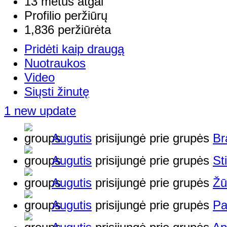
13 metus atgal
Profilio peržiūrų
1,836 peržiūrėta
Pridėti kaip draugą
Nuotraukos
Video
Siųsti žinutę
1 new update
Augutis
prisijungė prie grupės
Br
Augutis
prisijungė prie grupės
St
Augutis
prisijungė prie grupės
Žū
Augutis
prisijungė prie grupės
Pa