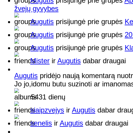
Augutis
prisijungė prie grupės
Ap
žvejų gyvybes
Augutis
prisijungė prie grupės
Ke
Augutis
prisijungė prie grupės
20
Augutis
prisijungė prie grupės
Kl
Mister
ir
Augutis
dabar draugai
Augutis
pridėjo naują komentarą nuot
Jo jo,idomu butu suzinoti ar imanomas
5431 dienų
siaipzvejys
ir
Augutis
dabar drau
senelis
ir
Augutis
dabar draugai