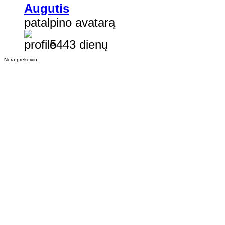
Augutis
patalpino avatarą
5443 dienų
Nėra prekeivių