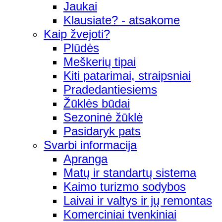
Jaukai
Klausiate? - atsakome
Kaip žvejoti?
Plūdės
Meškerių tipai
Kiti patarimai, straipsniai
Pradedantiesiems
Žūklės būdai
Sezoninė žūklė
Pasidaryk pats
Svarbi informacija
Apranga
Matų ir standartų sistema
Kaimo turizmo sodybos
Laivai ir valtys ir jų remontas
Komerciniai tvenkiniai