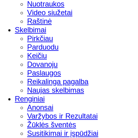
Nuotraukos
Video siužetai
Raštinė
Skelbimai
Pirkčiau
Parduodu
Keičiu
Dovanoju
Paslaugos
Reikalinga pagalba
Naujas skelbimas
Renginiai
Anonsai
Varžybos ir Rezultatai
Žūklės šventės
Susitikimai ir įspūdžiai