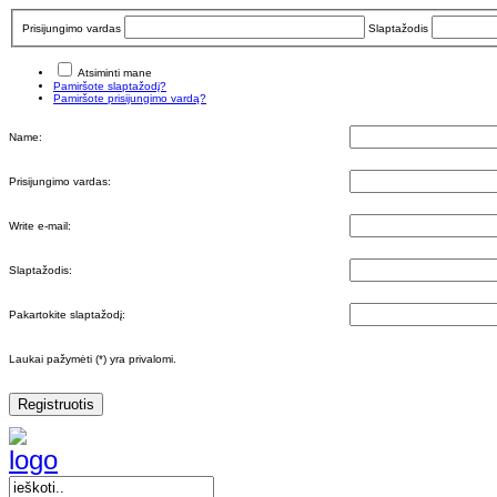
Prisijungimo vardas
Slaptažodis
Atsiminti mane
Pamiršote slaptažodį?
Pamiršote prisijungimo vardą?
Name:
Prisijungimo vardas:
Write e-mail:
Slaptažodis:
Pakartokite slaptažodį:
Laukai pažymėti (*) yra privalomi.
Registruotis