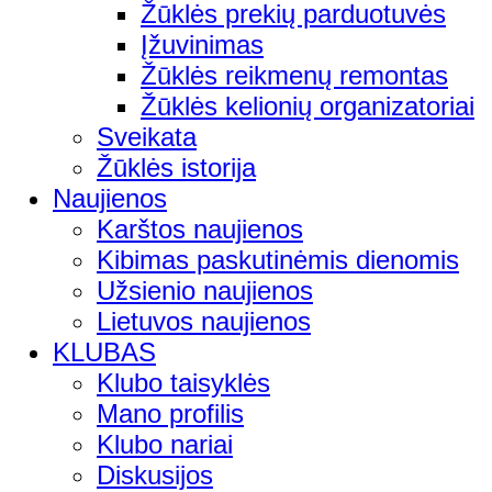
Žūklės prekių parduotuvės
Įžuvinimas
Žūklės reikmenų remontas
Žūklės kelionių organizatoriai
Sveikata
Žūklės istorija
Naujienos
Karštos naujienos
Kibimas paskutinėmis dienomis
Užsienio naujienos
Lietuvos naujienos
KLUBAS
Klubo taisyklės
Mano profilis
Klubo nariai
Diskusijos