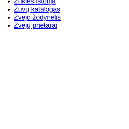
Žūklės istorija
Žuvų katalogas
Žvejo žodynėlis
Žvejų prietarai