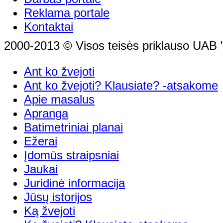
Reklama portale
Kontaktai
2000-2013 © Visos teisės priklauso UAB "
Ant ko žvejoti
Ant ko žvejoti? Klausiate? -atsakome
Apie masalus
Apranga
Batimetriniai planai
Ežerai
Įdomūs straipsniai
Jaukai
Juridinė informacija
Jūsų istorijos
Ką žvejoti