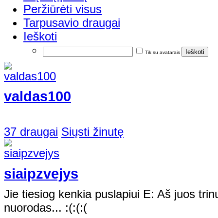
Peržiūrėti visus
Tarpusavio draugai
Ieškoti
Tik su avatarais
valdas100
37 draugai
Siųsti žinutę
siaipzvejys
Jie tiesiog kenkia puslapiui E: Aš juos trinu,
nuorodas... :(:(:(