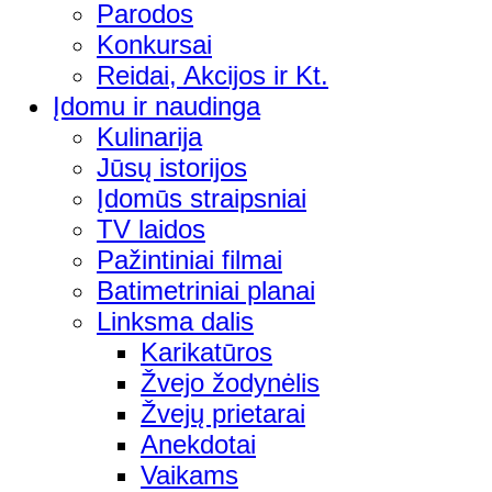
Parodos
Konkursai
Reidai, Akcijos ir Kt.
Įdomu ir naudinga
Kulinarija
Jūsų istorijos
Įdomūs straipsniai
TV laidos
Pažintiniai filmai
Batimetriniai planai
Linksma dalis
Karikatūros
Žvejo žodynėlis
Žvejų prietarai
Anekdotai
Vaikams