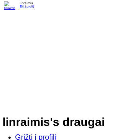
linraimis
Eiti į profilį
linraimis's draugai
Grįžti į profilį