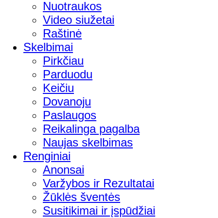
Nuotraukos
Video siužetai
Raštinė
Skelbimai
Pirkčiau
Parduodu
Keičiu
Dovanoju
Paslaugos
Reikalinga pagalba
Naujas skelbimas
Renginiai
Anonsai
Varžybos ir Rezultatai
Žūklės šventės
Susitikimai ir įspūdžiai