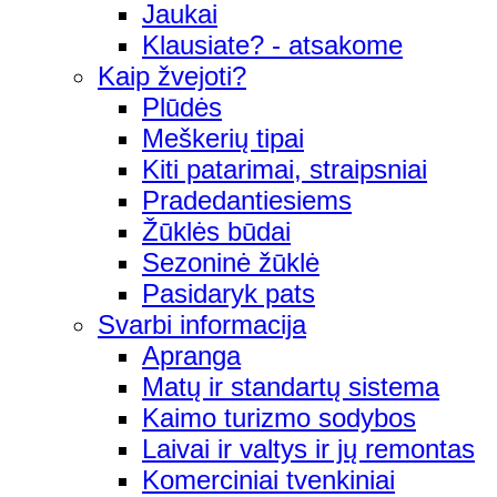
Jaukai
Klausiate? - atsakome
Kaip žvejoti?
Plūdės
Meškerių tipai
Kiti patarimai, straipsniai
Pradedantiesiems
Žūklės būdai
Sezoninė žūklė
Pasidaryk pats
Svarbi informacija
Apranga
Matų ir standartų sistema
Kaimo turizmo sodybos
Laivai ir valtys ir jų remontas
Komerciniai tvenkiniai