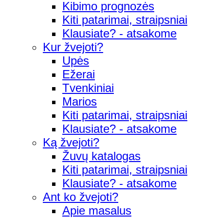
Kibimo prognozės
Kiti patarimai, straipsniai
Klausiate? - atsakome
Kur žvejoti?
Upės
Ežerai
Tvenkiniai
Marios
Kiti patarimai, straipsniai
Klausiate? - atsakome
Ką žvejoti?
Žuvų katalogas
Kiti patarimai, straipsniai
Klausiate? - atsakome
Ant ko žvejoti?
Apie masalus