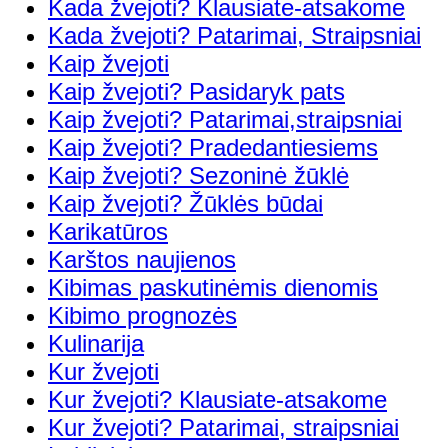
Kada žvejoti? Klausiate-atsakome
Kada žvejoti? Patarimai, Straipsniai
Kaip žvejoti
Kaip žvejoti? Pasidaryk pats
Kaip žvejoti? Patarimai,straipsniai
Kaip žvejoti? Pradedantiesiems
Kaip žvejoti? Sezoninė žūklė
Kaip žvejoti? Žūklės būdai
Karikatūros
Karštos naujienos
Kibimas paskutinėmis dienomis
Kibimo prognozės
Kulinarija
Kur žvejoti
Kur žvejoti? Klausiate-atsakome
Kur žvejoti? Patarimai, straipsniai