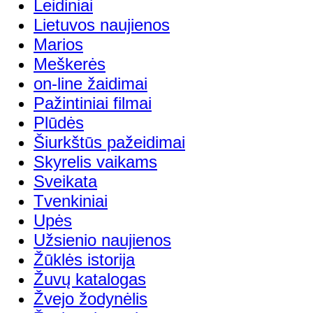
Leidiniai
Lietuvos naujienos
Marios
Meškerės
on-line žaidimai
Pažintiniai filmai
Plūdės
Šiurkštūs pažeidimai
Skyrelis vaikams
Sveikata
Tvenkiniai
Upės
Užsienio naujienos
Žūklės istorija
Žuvų katalogas
Žvejo žodynėlis