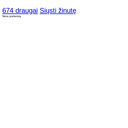
674 draugai
Siųsti žinutę
Nėra prekeivių