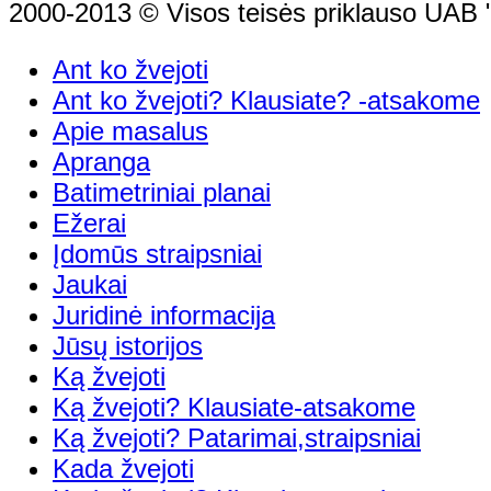
2000-2013 © Visos teisės priklauso UAB "
Ant ko žvejoti
Ant ko žvejoti? Klausiate? -atsakome
Apie masalus
Apranga
Batimetriniai planai
Ežerai
Įdomūs straipsniai
Jaukai
Juridinė informacija
Jūsų istorijos
Ką žvejoti
Ką žvejoti? Klausiate-atsakome
Ką žvejoti? Patarimai,straipsniai
Kada žvejoti