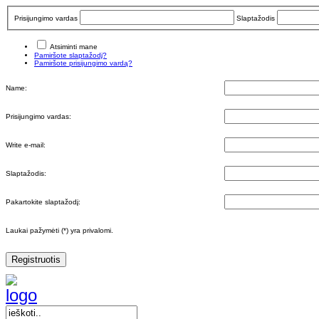
Prisijungimo vardas
Slaptažodis
Atsiminti mane
Pamiršote slaptažodį?
Pamiršote prisijungimo vardą?
Name:
Prisijungimo vardas:
Write e-mail:
Slaptažodis:
Pakartokite slaptažodį:
Laukai pažymėti (*) yra privalomi.
Registruotis