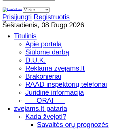
Prisijungti
Registruotis
Šeštadienis, 08 Rugp 2026
Titulinis
Apie portalą
Siūlome darbą
D.U.K.
Reklama zvejams.lt
Brakonieriai
RAAD inspektorių telefonai
Juridinė informacija
---- ORAI ----
zvejams.lt pataria
Kada žvejoti?
Savaitės orų prognozės