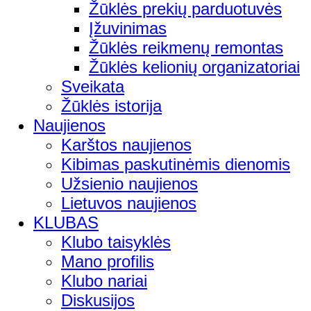
Žūklės prekių parduotuvės
Įžuvinimas
Žūklės reikmenų remontas
Žūklės kelionių organizatoriai
Sveikata
Žūklės istorija
Naujienos
Karštos naujienos
Kibimas paskutinėmis dienomis
Užsienio naujienos
Lietuvos naujienos
KLUBAS
Klubo taisyklės
Mano profilis
Klubo nariai
Diskusijos