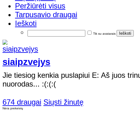
Peržiūrėti visus
Tarpusavio draugai
Ieškoti
Tik su avatarais
siaipzvejys
Jie tiesiog kenkia puslapiui E: Aš juos trinu,
nuorodas... :(:(:(
674 draugai
Siųsti žinutę
Nėra prekeivių