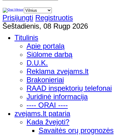
Prisijungti
Registruotis
Šeštadienis, 08 Rugp 2026
Titulinis
Apie portalą
Siūlome darbą
D.U.K.
Reklama zvejams.lt
Brakonieriai
RAAD inspektorių telefonai
Juridinė informacija
---- ORAI ----
zvejams.lt pataria
Kada žvejoti?
Savaitės orų prognozės