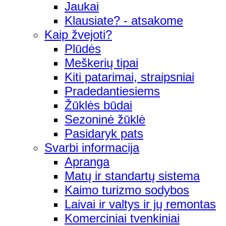
Jaukai
Klausiate? - atsakome
Kaip žvejoti?
Plūdės
Meškerių tipai
Kiti patarimai, straipsniai
Pradedantiesiems
Žūklės būdai
Sezoninė žūklė
Pasidaryk pats
Svarbi informacija
Apranga
Matų ir standartų sistema
Kaimo turizmo sodybos
Laivai ir valtys ir jų remontas
Komerciniai tvenkiniai