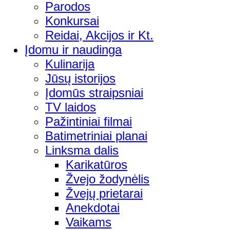
Parodos
Konkursai
Reidai, Akcijos ir Kt.
Įdomu ir naudinga
Kulinarija
Jūsų istorijos
Įdomūs straipsniai
TV laidos
Pažintiniai filmai
Batimetriniai planai
Linksma dalis
Karikatūros
Žvejo žodynėlis
Žvejų prietarai
Anekdotai
Vaikams