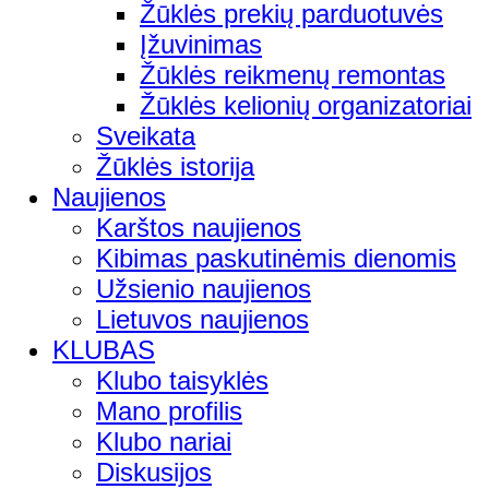
Žūklės prekių parduotuvės
Įžuvinimas
Žūklės reikmenų remontas
Žūklės kelionių organizatoriai
Sveikata
Žūklės istorija
Naujienos
Karštos naujienos
Kibimas paskutinėmis dienomis
Užsienio naujienos
Lietuvos naujienos
KLUBAS
Klubo taisyklės
Mano profilis
Klubo nariai
Diskusijos