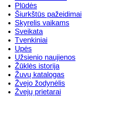
Plūdės
Šiurkštūs pažeidimai
Skyrelis vaikams
Sveikata
Tvenkiniai
Upės
Užsienio naujienos
Žūklės istorija
Žuvų katalogas
Žvejo žodynėlis
Žvejų prietarai