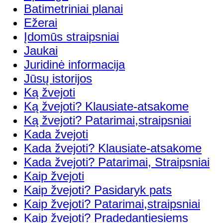
Batimetriniai planai
Ežerai
Įdomūs straipsniai
Jaukai
Juridinė informacija
Jūsų istorijos
Ką žvejoti
Ką žvejoti? Klausiate-atsakome
Ką žvejoti? Patarimai,straipsniai
Kada žvejoti
Kada žvejoti? Klausiate-atsakome
Kada žvejoti? Patarimai, Straipsniai
Kaip žvejoti
Kaip žvejoti? Pasidaryk pats
Kaip žvejoti? Patarimai,straipsniai
Kaip žvejoti? Pradedantiesiems