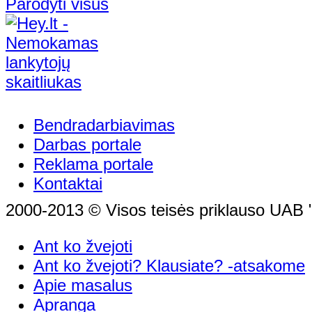
Parodyti visus
Bendradarbiavimas
Darbas portale
Reklama portale
Kontaktai
2000-2013 © Visos teisės priklauso UAB "
Ant ko žvejoti
Ant ko žvejoti? Klausiate? -atsakome
Apie masalus
Apranga