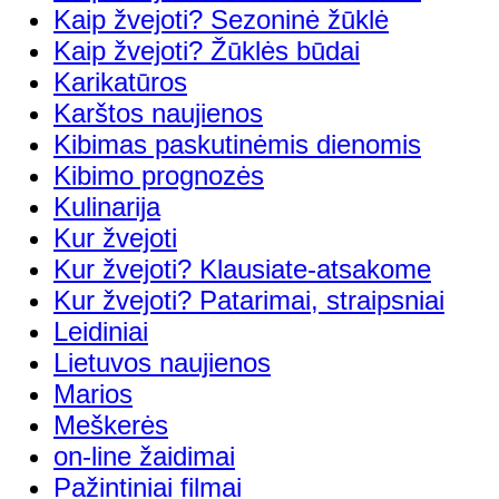
Kaip žvejoti? Sezoninė žūklė
Kaip žvejoti? Žūklės būdai
Karikatūros
Karštos naujienos
Kibimas paskutinėmis dienomis
Kibimo prognozės
Kulinarija
Kur žvejoti
Kur žvejoti? Klausiate-atsakome
Kur žvejoti? Patarimai, straipsniai
Leidiniai
Lietuvos naujienos
Marios
Meškerės
on-line žaidimai
Pažintiniai filmai