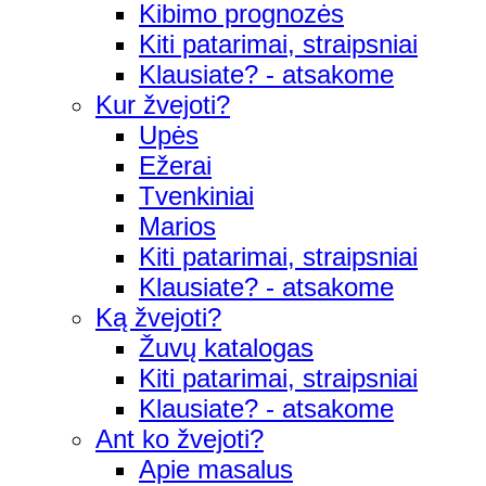
Kibimo prognozės
Kiti patarimai, straipsniai
Klausiate? - atsakome
Kur žvejoti?
Upės
Ežerai
Tvenkiniai
Marios
Kiti patarimai, straipsniai
Klausiate? - atsakome
Ką žvejoti?
Žuvų katalogas
Kiti patarimai, straipsniai
Klausiate? - atsakome
Ant ko žvejoti?
Apie masalus