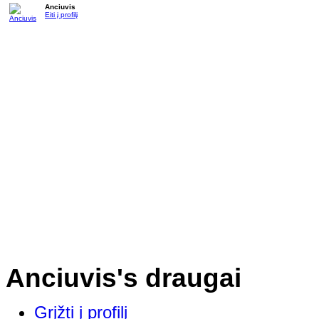
Anciuvis
Eiti į profilį
Anciuvis's draugai
Grįžti į profilį