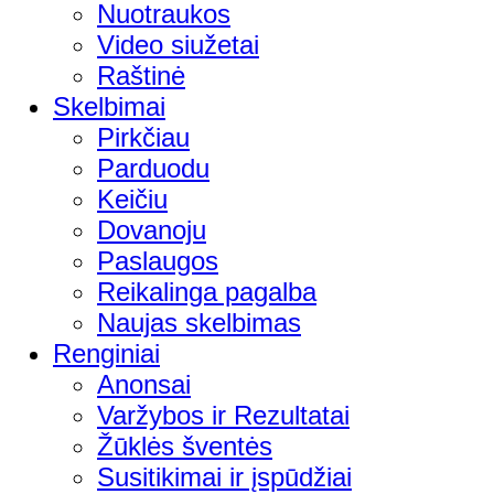
Nuotraukos
Video siužetai
Raštinė
Skelbimai
Pirkčiau
Parduodu
Keičiu
Dovanoju
Paslaugos
Reikalinga pagalba
Naujas skelbimas
Renginiai
Anonsai
Varžybos ir Rezultatai
Žūklės šventės
Susitikimai ir įspūdžiai