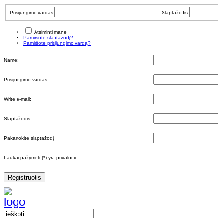
Prisijungimo vardas
Slaptažodis
Atsiminti mane
Pamiršote slaptažodį?
Pamiršote prisijungimo vardą?
Name:
Prisijungimo vardas:
Write e-mail:
Slaptažodis:
Pakartokite slaptažodį:
Laukai pažymėti (*) yra privalomi.
Registruotis