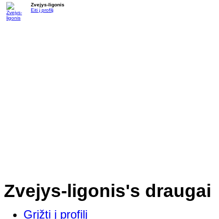
Zvejys-ligonis
Eiti į profilį
Zvejys-ligonis's draugai
Grįžti į profilį