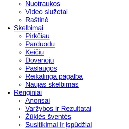
Nuotraukos
Video siužetai
Raštinė
Skelbimai
Pirkčiau
Parduodu
Keičiu
Dovanoju
Paslaugos
Reikalinga pagalba
Naujas skelbimas
Renginiai
Anonsai
Varžybos ir Rezultatai
Žūklės šventės
Susitikimai ir įspūdžiai