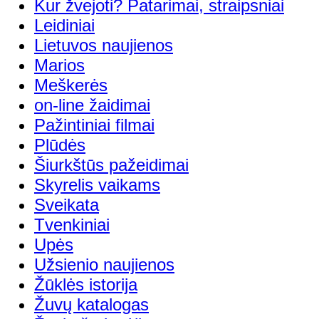
Kur žvejoti? Patarimai, straipsniai
Leidiniai
Lietuvos naujienos
Marios
Meškerės
on-line žaidimai
Pažintiniai filmai
Plūdės
Šiurkštūs pažeidimai
Skyrelis vaikams
Sveikata
Tvenkiniai
Upės
Užsienio naujienos
Žūklės istorija
Žuvų katalogas