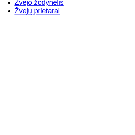
Žvejo žodynėlis
Žvejų prietarai