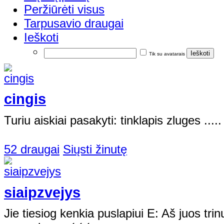
Peržiūrėti visus
Tarpusavio draugai
Ieškoti
Tik su avatarais
cingis
Turiu aiskiai pasakyti: tinklapis zluges .....
52 draugai
Siųsti žinutę
siaipzvejys
Jie tiesiog kenkia puslapiui E: Aš juos trinu,