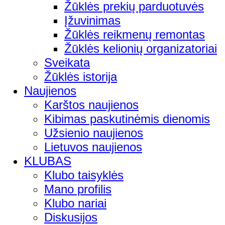
Žūklės prekių parduotuvės
Įžuvinimas
Žūklės reikmenų remontas
Žūklės kelionių organizatoriai
Sveikata
Žūklės istorija
Naujienos
Karštos naujienos
Kibimas paskutinėmis dienomis
Užsienio naujienos
Lietuvos naujienos
KLUBAS
Klubo taisyklės
Mano profilis
Klubo nariai
Diskusijos