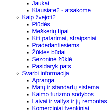
Jaukai
Klausiate? - atsakome
Kaip žvejoti?
Plūdės
Meškerių tipai
Kiti patarimai, straipsniai
Pradedantiesiems
Žūklės būdai
Sezoninė žūklė
Pasidaryk pats
Svarbi informacija
Apranga
Matų ir standartų sistema
Kaimo turizmo sodybos
Laivai ir valtys ir jų remontas
Komerciniai tvenkiniai