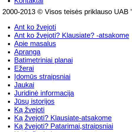
Kontaktai
2000-2013 © Visos teisės priklauso UAB "
Ant ko žvejoti
Ant ko žvejoti? Klausiate? -atsakome
Apie masalus
Apranga
Batimetriniai planai
Ežerai
Įdomūs straipsniai
Jaukai
Juridinė informacija
Jūsų istorijos
Ką žvejoti
Ką žvejoti? Klausiate-atsakome
Ką žvejoti? Patarimai,straipsniai