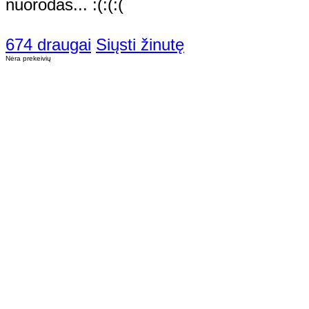
nuorodas... :(:(:(
674 draugai
Siųsti žinutę
Nėra prekeivių