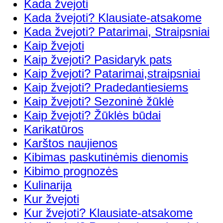
Kada žvejoti
Kada žvejoti? Klausiate-atsakome
Kada žvejoti? Patarimai, Straipsniai
Kaip žvejoti
Kaip žvejoti? Pasidaryk pats
Kaip žvejoti? Patarimai,straipsniai
Kaip žvejoti? Pradedantiesiems
Kaip žvejoti? Sezoninė žūklė
Kaip žvejoti? Žūklės būdai
Karikatūros
Karštos naujienos
Kibimas paskutinėmis dienomis
Kibimo prognozės
Kulinarija
Kur žvejoti
Kur žvejoti? Klausiate-atsakome