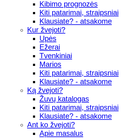
Kibimo prognozės
Kiti patarimai, straipsniai
Klausiate? - atsakome
Kur žvejoti?
Upės
Ežerai
Tvenkiniai
Marios
Kiti patarimai, straipsniai
Klausiate? - atsakome
Ką žvejoti?
Žuvų katalogas
Kiti patarimai, straipsniai
Klausiate? - atsakome
Ant ko žvejoti?
Apie masalus