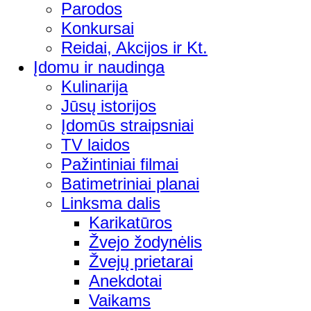
Parodos
Konkursai
Reidai, Akcijos ir Kt.
Įdomu ir naudinga
Kulinarija
Jūsų istorijos
Įdomūs straipsniai
TV laidos
Pažintiniai filmai
Batimetriniai planai
Linksma dalis
Karikatūros
Žvejo žodynėlis
Žvejų prietarai
Anekdotai
Vaikams