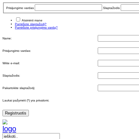
Prisijungimo vardas
Slaptažodis
Atsiminti mane
Pamiršote slaptažodį?
Pamiršote prisijungimo vardą?
Name:
Prisijungimo vardas:
Write e-mail:
Slaptažodis:
Pakartokite slaptažodį:
Laukai pažymėti (*) yra privalomi.
Registruotis