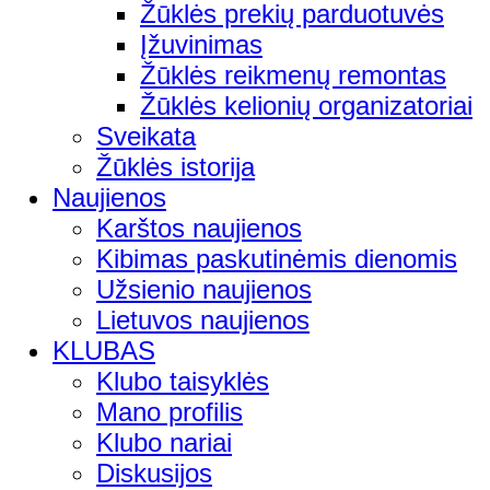
Žūklės prekių parduotuvės
Įžuvinimas
Žūklės reikmenų remontas
Žūklės kelionių organizatoriai
Sveikata
Žūklės istorija
Naujienos
Karštos naujienos
Kibimas paskutinėmis dienomis
Užsienio naujienos
Lietuvos naujienos
KLUBAS
Klubo taisyklės
Mano profilis
Klubo nariai
Diskusijos