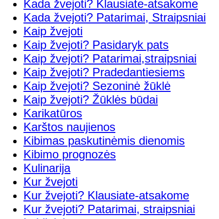
Kada žvejoti? Klausiate-atsakome
Kada žvejoti? Patarimai, Straipsniai
Kaip žvejoti
Kaip žvejoti? Pasidaryk pats
Kaip žvejoti? Patarimai,straipsniai
Kaip žvejoti? Pradedantiesiems
Kaip žvejoti? Sezoninė žūklė
Kaip žvejoti? Žūklės būdai
Karikatūros
Karštos naujienos
Kibimas paskutinėmis dienomis
Kibimo prognozės
Kulinarija
Kur žvejoti
Kur žvejoti? Klausiate-atsakome
Kur žvejoti? Patarimai, straipsniai