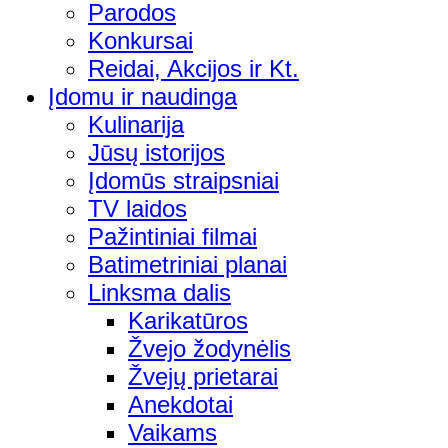
Parodos
Konkursai
Reidai, Akcijos ir Kt.
Įdomu ir naudinga
Kulinarija
Jūsų istorijos
Įdomūs straipsniai
TV laidos
Pažintiniai filmai
Batimetriniai planai
Linksma dalis
Karikatūros
Žvejo žodynėlis
Žvejų prietarai
Anekdotai
Vaikams