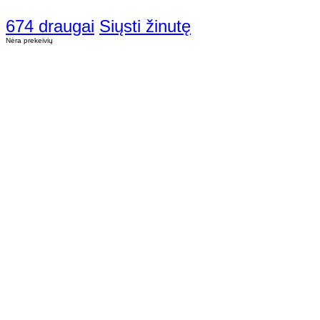
674 draugai
Siųsti žinutę
Nėra prekeivių