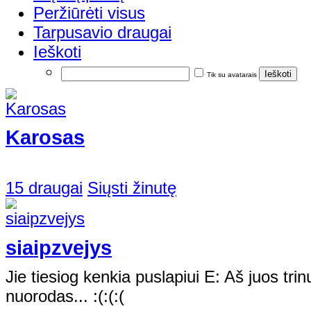
Peržiūrėti visus
Tarpusavio draugai
Ieškoti
Tik su avatarais
Karosas
15 draugai
Siųsti žinutę
siaipzvejys
Jie tiesiog kenkia puslapiui E: Aš juos trinu,
nuorodas... :(:(:(