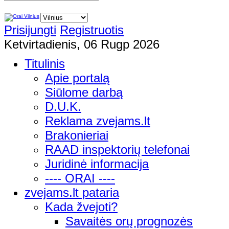
Prisijungti
Registruotis
Ketvirtadienis, 06 Rugp 2026
Titulinis
Apie portalą
Siūlome darbą
D.U.K.
Reklama zvejams.lt
Brakonieriai
RAAD inspektorių telefonai
Juridinė informacija
---- ORAI ----
zvejams.lt pataria
Kada žvejoti?
Savaitės orų prognozės