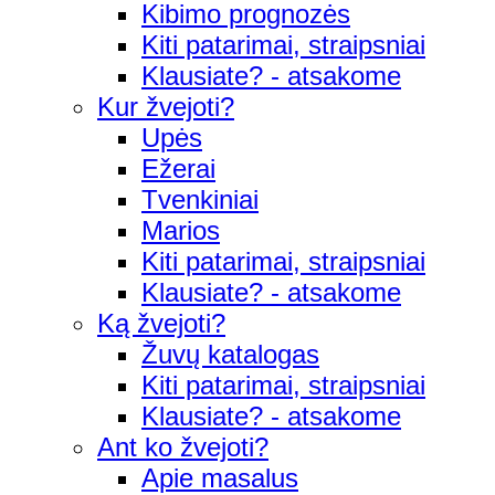
Kibimo prognozės
Kiti patarimai, straipsniai
Klausiate? - atsakome
Kur žvejoti?
Upės
Ežerai
Tvenkiniai
Marios
Kiti patarimai, straipsniai
Klausiate? - atsakome
Ką žvejoti?
Žuvų katalogas
Kiti patarimai, straipsniai
Klausiate? - atsakome
Ant ko žvejoti?
Apie masalus