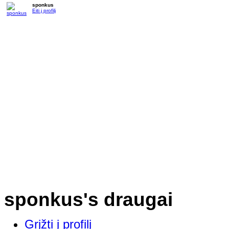
sponkus
Eiti į profilį
sponkus's draugai
Grįžti į profilį