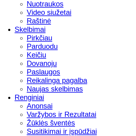
Nuotraukos
Video siužetai
Raštinė
Skelbimai
Pirkčiau
Parduodu
Keičiu
Dovanoju
Paslaugos
Reikalinga pagalba
Naujas skelbimas
Renginiai
Anonsai
Varžybos ir Rezultatai
Žūklės šventės
Susitikimai ir įspūdžiai