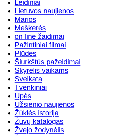
Leidiniai
Lietuvos naujienos
Marios
Meškerės
on-line žaidimai
Pažintiniai filmai
Plūdės
Šiurkštūs pažeidimai
Skyrelis vaikams
Sveikata
Tvenkiniai
Upės
Užsienio naujienos
Žūklės istorija
Žuvų katalogas
Žvejo žodynėlis