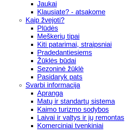
Jaukai
Klausiate? - atsakome
Kaip žvejoti?
Plūdės
Meškerių tipai
Kiti patarimai, straipsniai
Pradedantiesiems
Žūklės būdai
Sezoninė žūklė
Pasidaryk pats
Svarbi informacija
Apranga
Matų ir standartų sistema
Kaimo turizmo sodybos
Laivai ir valtys ir jų remontas
Komerciniai tvenkiniai