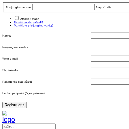
Prisijungimo vardas
Slaptažodis
Atsiminti mane
Pamiršote slaptažodį?
Pamiršote prisijungimo vardą?
Name:
Prisijungimo vardas:
Write e-mail:
Slaptažodis:
Pakartokite slaptažodį:
Laukai pažymėti (*) yra privalomi.
Registruotis