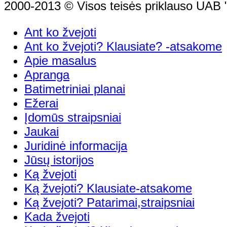
2000-2013 © Visos teisės priklauso UAB "
Ant ko žvejoti
Ant ko žvejoti? Klausiate? -atsakome
Apie masalus
Apranga
Batimetriniai planai
Ežerai
Įdomūs straipsniai
Jaukai
Juridinė informacija
Jūsų istorijos
Ką žvejoti
Ką žvejoti? Klausiate-atsakome
Ką žvejoti? Patarimai,straipsniai
Kada žvejoti