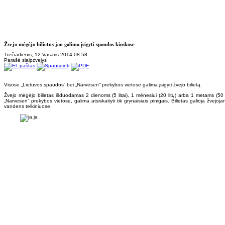
Žvejo mėgėjo bilietus jau galima įsigyti spaudos kioskose
Trečiadienis, 12 Vasaris 2014 08:58
Parašė siaipzvejys
Visose „Lietuvos spaudos“ bei „Narvesen“ prekybos vietose galima įsigyti žvejo bilietą.
Žvejo mėgėjo bilietas išduodamas 2 dienoms (5 litai), 1 mėnesiui (20 litų) arba 1 metams (50 lit
„Narvesen“ prekybos vietose, galima atsiskaityti tik grynaisiais pinigais. Bilietas galioja žvej
vandens telkiniuose.