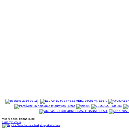
viso 0 nariai dabar klube
Parodyti visus