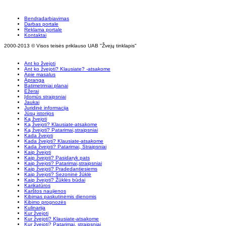
Bendradarbiavimas
Darbas portale
Reklama portale
Kontaktai
2000-2013 © Visos teisės priklauso UAB "Žvejų tinklapis"
Ant ko žvejoti
Ant ko žvejoti? Klausiate? -atsakome
Apie masalus
Apranga
Batimetriniai planai
Ežerai
Įdomūs straipsniai
Jaukai
Juridinė informacija
Jūsų istorijos
Ką žvejoti
Ką žvejoti? Klausiate-atsakome
Ką žvejoti? Patarimai,straipsniai
Kada žvejoti
Kada žvejoti? Klausiate-atsakome
Kada žvejoti? Patarimai, Straipsniai
Kaip žvejoti
Kaip žvejoti? Pasidaryk pats
Kaip žvejoti? Patarimai,straipsniai
Kaip žvejoti? Pradedantiesiems
Kaip žvejoti? Sezoninė žūklė
Kaip žvejoti? Žūklės būdai
Karikatūros
Karštos naujienos
Kibimas paskutinėmis dienomis
Kibimo prognozės
Kulinarija
Kur žvejoti
Kur žvejoti? Klausiate-atsakome
Kur žvejoti? Patarimai, straipsniai