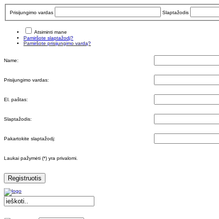
Prisijungimo vardas
Slaptažodis
Atsiminti mane
Pamiršote slaptažodį?
Pamiršote prisijungimo vardą?
Name:
Prisijungimo vardas:
El. paštas:
Slaptažodis:
Pakartokite slaptažodį:
Laukai pažymėti (*) yra privalomi.
Registruotis