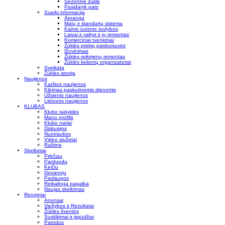
Sezoninė žūklė
Pasidaryk pats
Svarbi informacija
Apranga
Matų ir standartų sistema
Kaimo turizmo sodybos
Laivai ir valtys ir jų remontas
Komerciniai tvenkiniai
Žūklės prekių parduotuvės
Įžuvinimas
Žūklės reikmenų remontas
Žūklės kelionių organizatoriai
Sveikata
Žūklės istorija
Naujienos
Karštos naujienos
Kibimas paskutinėmis dienomis
Užsienio naujienos
Lietuvos naujienos
KLUBAS
Klubo taisyklės
Mano profilis
Klubo nariai
Diskusijos
Nuotraukos
Video siužetai
Raštinė
Skelbimai
Pirkčiau
Parduodu
Keičiu
Dovanoju
Paslaugos
Reikalinga pagalba
Naujas skelbimas
Renginiai
Anonsai
Varžybos ir Rezultatai
Žūklės šventės
Susitikimai ir įspūdžiai
Parodos