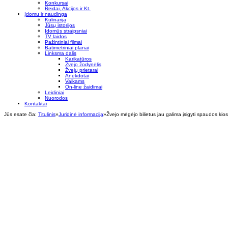
Konkursai
Reidai, Akcijos ir Kt.
Įdomu ir naudinga
Kulinarija
Jūsų istorijos
Įdomūs straipsniai
TV laidos
Pažintiniai filmai
Batimetriniai planai
Linksma dalis
Karikatūros
Žvejo žodynėlis
Žvejų prietarai
Anekdotai
Vaikams
On-line žaidimai
Leidiniai
Nuorodos
Kontaktai
Jūs esate čia:
Titulinis
»
Juridinė informacija
»
Žvejo mėgėjo bilietus jau galima įsigyti spaudos kio