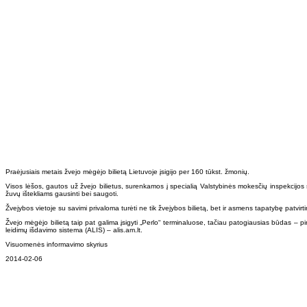
Praėjusiais metais žvejo mėgėjo bilietą Lietuvoje įsigijo per 160 tūkst. žmonių.
Visos lėšos, gautos už žvejo bilietus, surenkamos į specialią Valstybinės mokesčių inspekcijos 
žuvų ištekliams gausinti bei saugoti.
Žvejybos vietoje su savimi privaloma turėti ne tik žvejybos bilietą, bet ir asmens tapatybę patvir
Žvejo mėgėjo bilietą taip pat galima įsigyti „Perlo“ terminaluose, tačiau patogiausias būdas – p
leidimų išdavimo sistema (ALIS) – alis.am.lt.
Visuomenės informavimo skyrius
2014-02-06