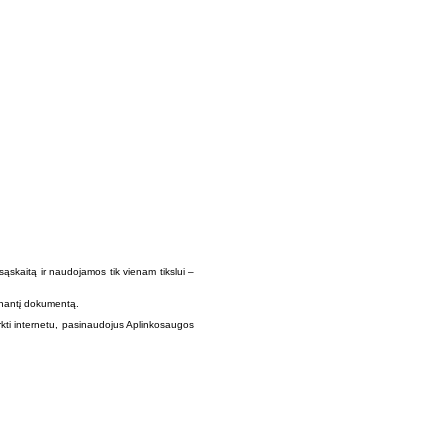
sąskaitą ir naudojamos tik vienam tikslui –
tinantį dokumentą.
irkti internetu, pasinaudojus Aplinkosaugos