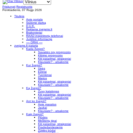
Prisijungti
Registruotis
Penktadienis, 07 Rugp 2026
Titulinis
Apie portalą
Siūlome darbą
D.U.K.
Reklama zvejams.lt
Brakonieriai
RAAD inspektorių telefonai
Juridinė informacija
---- ORAI ----
zvejams.lt pataria
Kada žvejoti?
Savaitės orų prognozės
Kibimo prognozės
Kiti patarimai, straipsniai
Klausiate? - atsakome
Kur žvejoti?
Upės
Ežerai
Tvenkiniai
Marios
Kiti patarimai, straipsniai
Klausiate? - atsakome
Ką žvejoti?
Žuvų katalogas
Kiti patarimai, straipsniai
Klausiate? - atsakome
Ant ko žvejoti?
Apie masalus
Jaukai
Klausiate? - atsakome
Kaip žvejoti?
Plūdės
Meškerių tipai
Kiti patarimai, straipsniai
Pradedantiesiems
Žūklės būdai