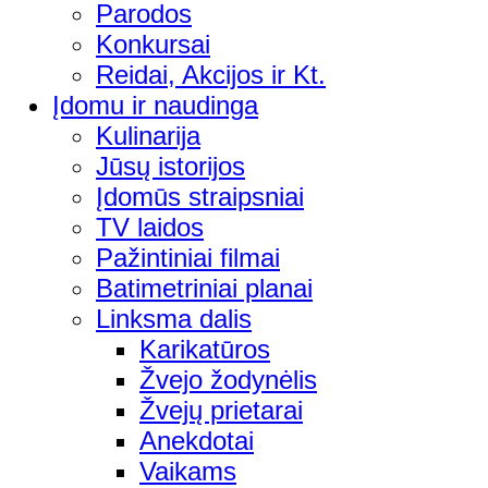
Parodos
Konkursai
Reidai, Akcijos ir Kt.
Įdomu ir naudinga
Kulinarija
Jūsų istorijos
Įdomūs straipsniai
TV laidos
Pažintiniai filmai
Batimetriniai planai
Linksma dalis
Karikatūros
Žvejo žodynėlis
Žvejų prietarai
Anekdotai
Vaikams