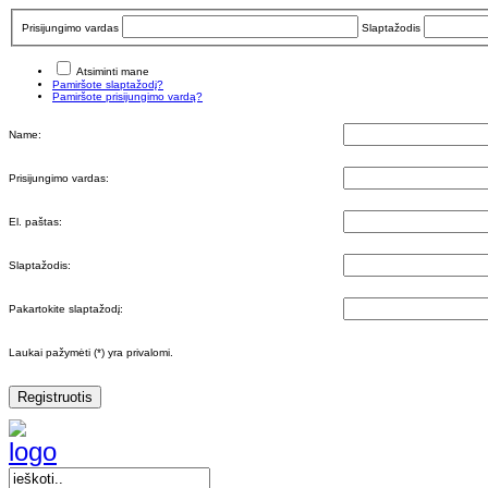
Prisijungimo vardas
Slaptažodis
Atsiminti mane
Pamiršote slaptažodį?
Pamiršote prisijungimo vardą?
Name:
Prisijungimo vardas:
El. paštas:
Slaptažodis:
Pakartokite slaptažodį:
Laukai pažymėti (*) yra privalomi.
Registruotis