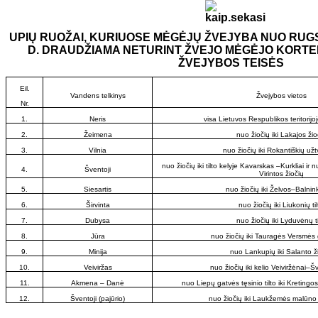
UPIŲ RUOŽAI, KURIUOSE MĖGĖJŲ ŽVEJYBA NUO RUGSĖJ
D. DRAUDŽIAMA NETURINT ŽVEJO MĖGĖJO KORT
ŽVEJYBOS TEISĖS
Eil.
Vandens telkinys
Žvejybos vietos
Nr.
1.
Neris
visa Lietuvos Respublikos teritorijo
2.
Žeimena
nuo žiočių iki Lakajos žio
3.
Vilnia
nuo žiočių iki Rokantiškių už
nuo žiočių iki tilto kelyje Kavarskas –Kurkliai ir
4.
Šventoji
Virintos žiočių
5.
Siesartis
nuo žiočių iki Želvos–Balnink
6.
Širvinta
nuo žiočių iki Liukonių til
7.
Dubysa
nuo žiočių iki Lyduvėnų ti
8.
Jūra
nuo žiočių iki Tauragės Versmės 
9.
Minija
nuo Lankupių iki Salanto ž
10.
Veiviržas
nuo žiočių iki kelio Veiviržėnai–Š
11.
Akmena – Danė
nuo Liepų gatvės tęsinio tilto iki Kretin
12.
Šventoji (pajūrio)
nuo žiočių iki Laukžemės malūno