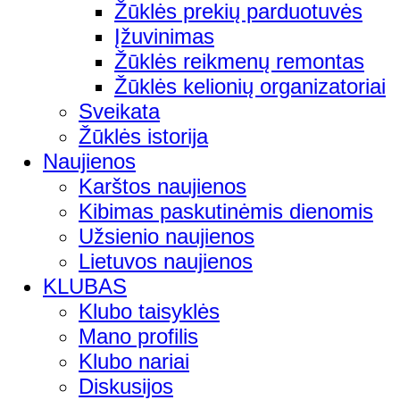
Žūklės prekių parduotuvės
Įžuvinimas
Žūklės reikmenų remontas
Žūklės kelionių organizatoriai
Sveikata
Žūklės istorija
Naujienos
Karštos naujienos
Kibimas paskutinėmis dienomis
Užsienio naujienos
Lietuvos naujienos
KLUBAS
Klubo taisyklės
Mano profilis
Klubo nariai
Diskusijos