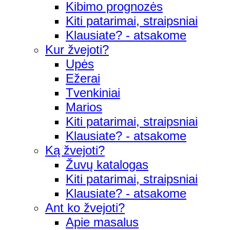
Kibimo prognozės
Kiti patarimai, straipsniai
Klausiate? - atsakome
Kur žvejoti?
Upės
Ežerai
Tvenkiniai
Marios
Kiti patarimai, straipsniai
Klausiate? - atsakome
Ką žvejoti?
Žuvų katalogas
Kiti patarimai, straipsniai
Klausiate? - atsakome
Ant ko žvejoti?
Apie masalus