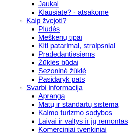
Jaukai
Klausiate? - atsakome
Kaip žvejoti?
Plūdės
Meškerių tipai
Kiti patarimai, straipsniai
Pradedantiesiems
Žūklės būdai
Sezoninė žūklė
Pasidaryk pats
Svarbi informacija
Apranga
Matų ir standartų sistema
Kaimo turizmo sodybos
Laivai ir valtys ir jų remontas
Komerciniai tvenkiniai