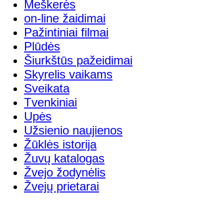
Meškerės
on-line žaidimai
Pažintiniai filmai
Plūdės
Šiurkštūs pažeidimai
Skyrelis vaikams
Sveikata
Tvenkiniai
Upės
Užsienio naujienos
Žūklės istorija
Žuvų katalogas
Žvejo žodynėlis
Žvejų prietarai