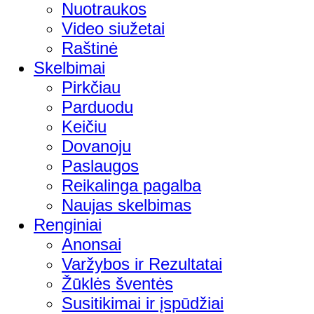
Nuotraukos
Video siužetai
Raštinė
Skelbimai
Pirkčiau
Parduodu
Keičiu
Dovanoju
Paslaugos
Reikalinga pagalba
Naujas skelbimas
Renginiai
Anonsai
Varžybos ir Rezultatai
Žūklės šventės
Susitikimai ir įspūdžiai