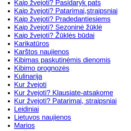
Kaip žvejoti? Pasidaryk pats
Kaip žvejoti? Patarimai,straipsniai
Kaip žvejoti? Pradedantiesiems
Kaip žvejoti? Sezoninė žūklė
Kaip žvejoti? Žūklės būdai
Karikatūros
Karštos naujienos
Kibimas paskutinėmis dienomis
Kibimo prognozės
Kulinarija
Kur žvejoti
Kur žvejoti? Klausiate-atsakome
Kur žvejoti? Patarimai, straipsniai
Leidiniai
Lietuvos naujienos
Marios