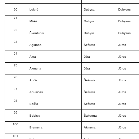
90
Luknė
Dubysa
Dubysos
91
Mūkė
Dubysa
Dubysos
92
Šventupis
Dubysa
Dubysos
93
Agluona
Šešuvis
Jūros
94
Aitra
Jūra
Jūros
95
Akmena
Jūra
Jūros
96
Ančia
Šešuvis
Jūros
97
Apusinas
Šešuvis
Jūros
98
Balčia
Šešuvis
Jūros
99
Bebirva
Šaltuona
Jūros
100
Bremena
Akmena
Jūros
101