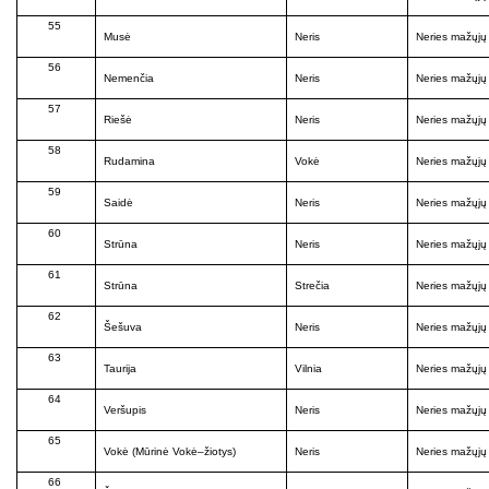
55
Musė
Neris
Neries mažųjų 
56
Nemenčia
Neris
Neries mažųjų 
57
Riešė
Neris
Neries mažųjų 
58
Rudamina
Vokė
Neries mažųjų 
59
Saidė
Neris
Neries mažųjų 
60
Strūna
Neris
Neries mažųjų 
61
Strūna
Strečia
Neries mažųjų 
62
Šešuva
Neris
Neries mažųjų 
63
Taurija
Vilnia
Neries mažųjų 
64
Veršupis
Neris
Neries mažųjų 
65
Vokė (Mūrinė Vokė–žiotys)
Neris
Neries mažųjų 
66