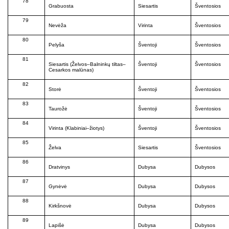
78
Grabuosta
Siesartis
Šventosios
79
Nevėža
Virinta
Šventosios
80
Pelyša
Šventoji
Šventosios
81
Siesartis (Želvos–Balninkų tiltas–
Šventoji
Šventosios
Cesarkos malūnas)
82
Storė
Šventoji
Šventosios
83
Taurožė
Šventoji
Šventosios
84
Virinta (Klabiniai–žiotys)
Šventoji
Šventosios
85
Želva
Siesartis
Šventosios
86
Dratvinys
Dubysa
Dubysos
87
Gynėvė
Dubysa
Dubysos
88
Kirkšnovė
Dubysa
Dubysos
89
Lapišė
Dubysa
Dubysos