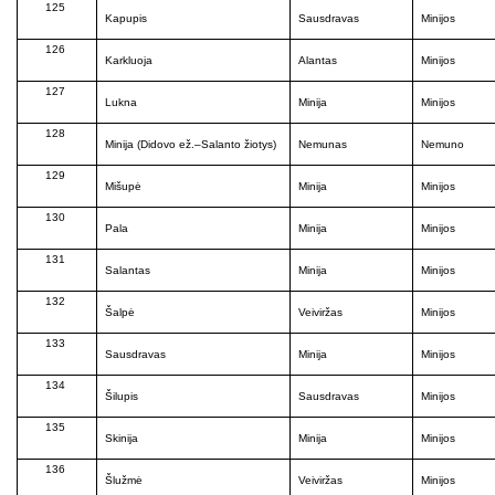
125
Kapupis
Sausdravas
Minijos
126
Karkluoja
Alantas
Minijos
127
Lukna
Minija
Minijos
128
Minija (Didovo ež.–Salanto žiotys)
Nemunas
Nemuno
129
Mišupė
Minija
Minijos
130
Pala
Minija
Minijos
131
Salantas
Minija
Minijos
132
Šalpė
Veiviržas
Minijos
133
Sausdravas
Minija
Minijos
134
Šilupis
Sausdravas
Minijos
135
Skinija
Minija
Minijos
136
Šlužmė
Veiviržas
Minijos