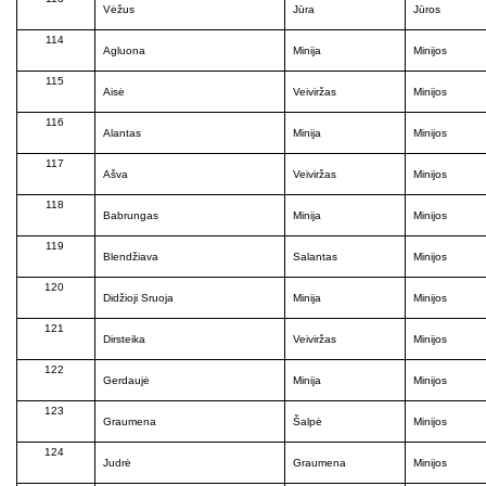
Vėžus
Jūra
Jūros
114
Agluona
Minija
Minijos
115
Aisė
Veiviržas
Minijos
116
Alantas
Minija
Minijos
117
Ašva
Veiviržas
Minijos
118
Babrungas
Minija
Minijos
119
Blendžiava
Salantas
Minijos
120
Didžioji Sruoja
Minija
Minijos
121
Dirsteika
Veiviržas
Minijos
122
Gerdaujė
Minija
Minijos
123
Graumena
Šalpė
Minijos
124
Judrė
Graumena
Minijos