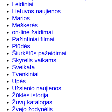
Leidiniai
Lietuvos naujienos
Marios
Meškerės
on-line žaidimai
Pažintiniai filmai
Plūdės
Šiurkštūs pažeidimai
Skyrelis vaikams
Sveikata
Tvenkiniai
Upės
Užsienio naujienos
Žūklės istorija
Žuvų katalogas
Žvejo žodynėlis