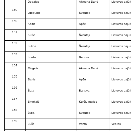
Degalas
Akmena Danė
Lietuvos pajūr
149
Juodupis
Šventoji
Lietuvos pajūr
150
Kaltis
Apšė
Lietuvos pajūr
151
Kulšė
Šventoji
Lietuvos pajūr
152
Luknė
Šventoji
Lietuvos pajūr
153
Luoba
Bartuva
Lietuvos pajūr
154
Ringelis
Akmena Danė
Lietuvos pajūr
155
Sartis
Apšė
Lietuvos pajūr
156
Šata
Bartuva
Lietuvos pajūr
157
Smeltalė
Kuršių marios
Lietuvos pajūr
158
Žyba
Šventoji
Lietuvos pajūr
159
Lūšė
Venta
Ventos