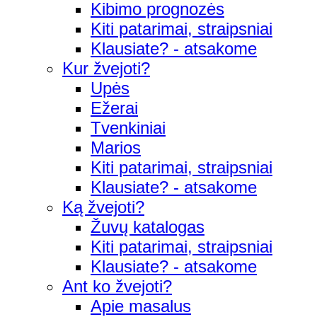
Kibimo prognozės
Kiti patarimai, straipsniai
Klausiate? - atsakome
Kur žvejoti?
Upės
Ežerai
Tvenkiniai
Marios
Kiti patarimai, straipsniai
Klausiate? - atsakome
Ką žvejoti?
Žuvų katalogas
Kiti patarimai, straipsniai
Klausiate? - atsakome
Ant ko žvejoti?
Apie masalus