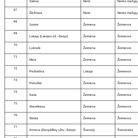
Žalesa
Neris
Neries mažųjų 
67
Žiežmara
Neris
Neries mažųjų 
68
Jusinė
Žeimena
Žeimenos
69
Lakaja (Lakajos ež.–žiotys)
Žeimena
Žeimenos
70
Luknelė
Žeimena
Žeimenos
71
Mera
Žeimena
Žeimenos
72
Peršokšna
Lakaja
Žeimenos
73
Petruškė
Žeimena
Žeimenos
74
Saria
Žeimena
Žeimenos
75
Skerdiksna
Žeimena
Žeimenos
76
Skirda
Žeimena
Žeimenos
77
Armona (Dovydiškių užtv.–žiotys)
Šventoji
Šventosios