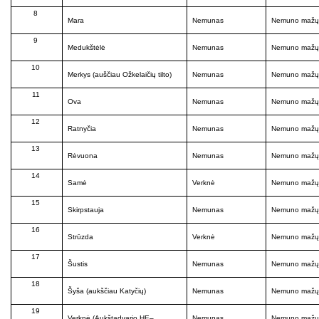
8
Mara
Nemunas
Nemuno mažųj
9
Medukštėlė
Nemunas
Nemuno mažųj
10
Merkys (auščiau Ožkelaičių tilto)
Nemunas
Nemuno mažųj
11
Ova
Nemunas
Nemuno mažųj
12
Ratnyčia
Nemunas
Nemuno mažųj
13
Rėvuona
Nemunas
Nemuno mažųj
14
Samė
Verknė
Nemuno mažųj
15
Skirpstauja
Nemunas
Nemuno mažųj
16
Strūzda
Verknė
Nemuno mažųj
17
Šustis
Nemunas
Nemuno mažųj
18
Šyša (aukščiau Katyčių)
Nemunas
Nemuno mažųj
19
Verknė (Aukštadvario HE–
Nemunas
Nemuno mažųj