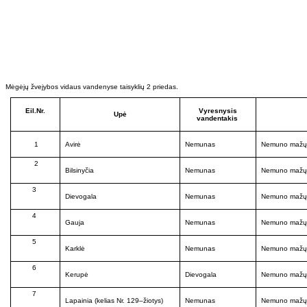
Mėgėjų žvejybos vidaus vandenyse taisyklių 2 priedas.
Eil.Nr.
Vyresnysis
Upė
vandentakis
1
Avirė
Nemunas
Nemuno mažųj
2
Bilsinyčia
Nemunas
Nemuno mažųj
3
Dievogala
Nemunas
Nemuno mažųj
4
Gauja
Nemunas
Nemuno mažųj
5
Karklė
Nemunas
Nemuno mažųj
6
Kerupė
Dievogala
Nemuno mažųj
7
Lapainia (kelias Nr. 129–žiotys)
Nemunas
Nemuno mažųj