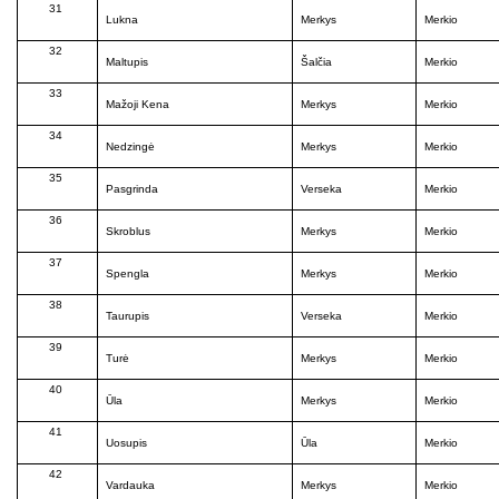
31
Lukna
Merkys
Merkio
32
Maltupis
Šalčia
Merkio
33
Mažoji Kena
Merkys
Merkio
34
Nedzingė
Merkys
Merkio
35
Pasgrinda
Verseka
Merkio
36
Skroblus
Merkys
Merkio
37
Spengla
Merkys
Merkio
38
Taurupis
Verseka
Merkio
39
Turė
Merkys
Merkio
40
Ūla
Merkys
Merkio
41
Uosupis
Ūla
Merkio
42
Vardauka
Merkys
Merkio