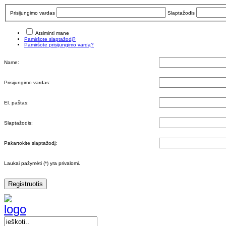
Prisijungimo vardas
Slaptažodis
Atsiminti mane
Pamiršote slaptažodį?
Pamiršote prisijungimo vardą?
Name:
Prisijungimo vardas:
El. paštas:
Slaptažodis:
Pakartokite slaptažodį:
Laukai pažymėti (*) yra privalomi.
Registruotis