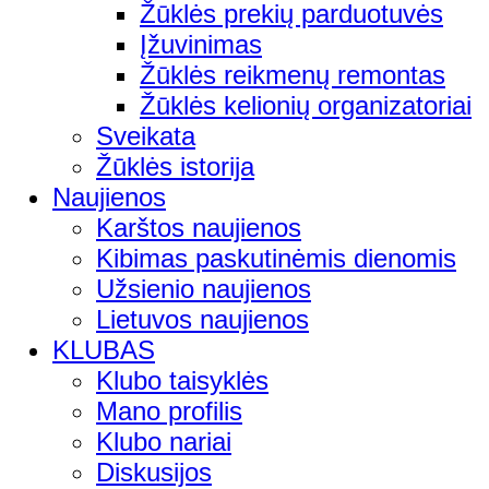
Žūklės prekių parduotuvės
Įžuvinimas
Žūklės reikmenų remontas
Žūklės kelionių organizatoriai
Sveikata
Žūklės istorija
Naujienos
Karštos naujienos
Kibimas paskutinėmis dienomis
Užsienio naujienos
Lietuvos naujienos
KLUBAS
Klubo taisyklės
Mano profilis
Klubo nariai
Diskusijos