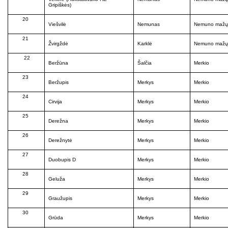
Gripiškės)
20
Viešvilė
Nemunas
Nemuno mažųj
21
Žvirgždė
Karklė
Nemuno mažųj
22
Beržūna
Šalčia
Merkio
23
Beržupis
Merkys
Merkio
24
Cirvija
Merkys
Merkio
25
Derežna
Merkys
Merkio
26
Derežnytė
Merkys
Merkio
27
Duobupis D
Merkys
Merkio
28
Geluža
Merkys
Merkio
29
Graužupis
Merkys
Merkio
30
Grūda
Merkys
Merkio