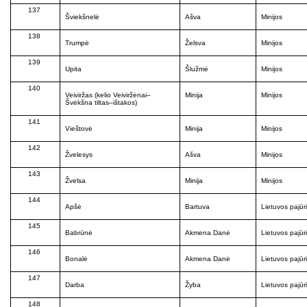
137
Šviekšnelė
Ašva
Minijos
138
Trumpė
Želsva
Minijos
139
Upita
Šlužmė
Minijos
140
Veiviržas (kelio Veiviržėnai–
Minija
Minijos
Švėkšna tiltas–ištakos)
141
Vieštovė
Minija
Minijos
142
Žvelesys
Ašva
Minijos
143
Žvelsa
Minija
Minijos
144
Apšė
Bartuva
Lietuvos pajūr
145
Babrūnė
Akmena Danė
Lietuvos pajūr
146
Bonalė
Akmena Danė
Lietuvos pajūr
147
Darba
Žyba
Lietuvos pajūr
148