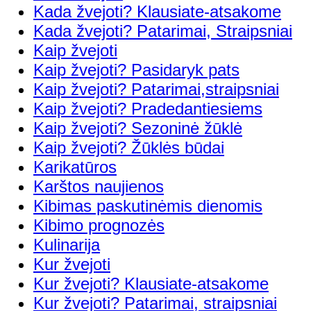
Kada žvejoti? Klausiate-atsakome
Kada žvejoti? Patarimai, Straipsniai
Kaip žvejoti
Kaip žvejoti? Pasidaryk pats
Kaip žvejoti? Patarimai,straipsniai
Kaip žvejoti? Pradedantiesiems
Kaip žvejoti? Sezoninė žūklė
Kaip žvejoti? Žūklės būdai
Karikatūros
Karštos naujienos
Kibimas paskutinėmis dienomis
Kibimo prognozės
Kulinarija
Kur žvejoti
Kur žvejoti? Klausiate-atsakome
Kur žvejoti? Patarimai, straipsniai