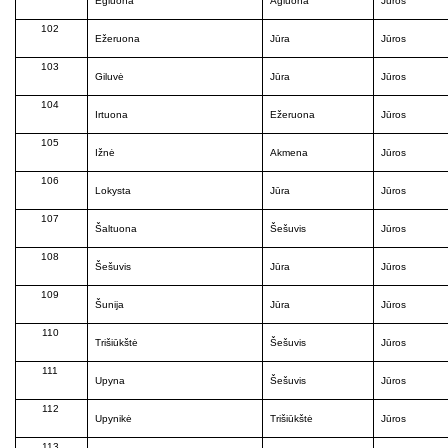
Egluona
Agluona
Jūros
102
Ežeruona
Jūra
Jūros
103
Giluvė
Jūra
Jūros
104
Irtuona
Ežeruona
Jūros
105
Ižnė
Akmena
Jūros
106
Lokysta
Jūra
Jūros
107
Šaltuona
Šešuvis
Jūros
108
Šešuvis
Jūra
Jūros
109
Šunija
Jūra
Jūros
110
Trišiūkštė
Šešuvis
Jūros
111
Upyna
Šešuvis
Jūros
112
Upynikė
Trišiūkštė
Jūros
113