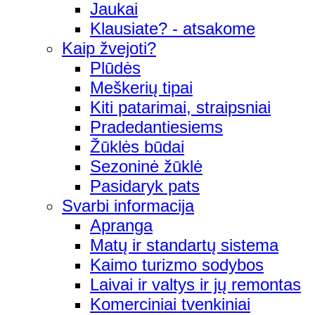
Jaukai
Klausiate? - atsakome
Kaip žvejoti?
Plūdės
Meškerių tipai
Kiti patarimai, straipsniai
Pradedantiesiems
Žūklės būdai
Sezoninė žūklė
Pasidaryk pats
Svarbi informacija
Apranga
Matų ir standartų sistema
Kaimo turizmo sodybos
Laivai ir valtys ir jų remontas
Komerciniai tvenkiniai