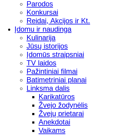
Parodos
Konkursai
Reidai, Akcijos ir Kt.
Įdomu ir naudinga
Kulinarija
Jūsų istorijos
Įdomūs straipsniai
TV laidos
Pažintiniai filmai
Batimetriniai planai
Linksma dalis
Karikatūros
Žvejo žodynėlis
Žvejų prietarai
Anekdotai
Vaikams