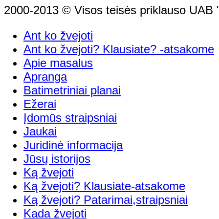
2000-2013 © Visos teisės priklauso UAB "
Ant ko žvejoti
Ant ko žvejoti? Klausiate? -atsakome
Apie masalus
Apranga
Batimetriniai planai
Ežerai
Įdomūs straipsniai
Jaukai
Juridinė informacija
Jūsų istorijos
Ką žvejoti
Ką žvejoti? Klausiate-atsakome
Ką žvejoti? Patarimai,straipsniai
Kada žvejoti