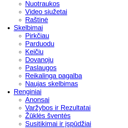
Nuotraukos
Video siužetai
Raštinė
Skelbimai
Pirkčiau
Parduodu
Keičiu
Dovanoju
Paslaugos
Reikalinga pagalba
Naujas skelbimas
Renginiai
Anonsai
Varžybos ir Rezultatai
Žūklės šventės
Susitikimai ir įspūdžiai