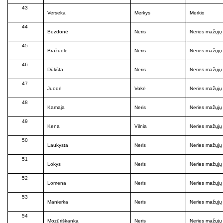
43
Verseka
Merkys
Merkio
44
Bezdonė
Neris
Neries mažųjų 
45
Bražuolė
Neris
Neries mažųjų 
46
Dūkšta
Neris
Neries mažųjų 
47
Juodė
Vokė
Neries mažųjų 
48
Kamaja
Neris
Neries mažųjų 
49
Kena
Vilnia
Neries mažųjų 
50
Laukysta
Neris
Neries mažųjų 
51
Lokys
Neris
Neries mažųjų 
52
Lomena
Neris
Neries mažųjų 
53
Manierka
Neris
Neries mažųjų 
54
Mozūriškanka
Neris
Neries mažųjų 