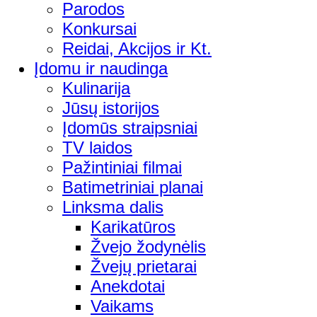
Parodos
Konkursai
Reidai, Akcijos ir Kt.
Įdomu ir naudinga
Kulinarija
Jūsų istorijos
Įdomūs straipsniai
TV laidos
Pažintiniai filmai
Batimetriniai planai
Linksma dalis
Karikatūros
Žvejo žodynėlis
Žvejų prietarai
Anekdotai
Vaikams