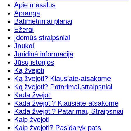
Apie masalus
Apranga
Batimetriniai planai
Ežerai
Įdomūs straipsniai
Jaukai
Juridinė informacija
Jūsų istorijos
Ką žvejoti
Ką žvejoti? Klausiate-atsakome
Ką žvejoti? Patarimai,straipsniai
Kada žvejoti
Kada žvejoti? Klausiate-atsakome
Kada žvejoti? Patarimai, Straipsniai
Kaip žvejoti
Kaip žvejoti? Pasidaryk pats