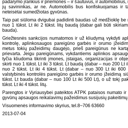
padarymo įrankius ir priemones – ir šautuvus, ir automobilius,
jų savininkas, ar ne. Automobilis bus konfiskuojamas ir 
neteisėtai sumedžiotas gyvūnas.
Taip pat siūloma dvigubai padidinti baudas už medžioklę be 
nuo 1 tūkst. Lt iki 2 tūkst. litų baudą (dabar gali būti skiria
bauda).
Griežtesnės sankcijos numatomos ir už kliudymą vykdyti ap
kontrolę, aplinkosaugos pareigūno garbės ir orumo įžeidim
metus tokių pažeidimų daugėjo, prieš pareigūnus ne kartą
prievarta. Jeigu pareigūnams, vykdantiems aplinkos apsaugo
tyčia kliudoma tikrinti įmones, įstaigas, organizacijas ir ob
skirti nuo 1 tūkst. Lt iki 3 tūkst. Lt baudą (dabar – nuo 200 Lt
nuo 2 tūkst. Lt iki 4 tūkst. Lt (dabar – nuo 300 Lt iki 60
valstybinės kontrolės pareigūno garbės ir orumo įžeidimą siūl
tūkst. Lt bauda (dabar – nuo 100 Lt iki 500 Lt), o už tokį pa
tūkst. Lt iki 4 tūkst. litų.
Parengtos ir Vyriausybei pateiktos ATPK pataisos numato ir
gyvūnų apsaugos reikalavimų pažeidimus susijusių pakeitimų
Visuomenės informavimo skyrius, tel.8~706 63660
2013-07-04