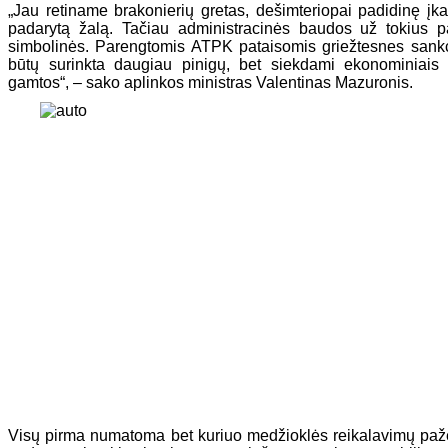
„Jau retiname brakonierių gretas, dešimteriopai padidinę įk
padarytą žalą. Tačiau administracinės baudos už tokius p
simbolinės. Parengtomis ATPK pataisomis griežtesnes sankc
būtų surinkta daugiau pinigų, bet siekdami ekonominiais sv
gamtos“, – sako aplinkos ministras Valentinas Mazuronis.
Visų pirma numatoma bet kuriuo medžioklės reikalavimų paže