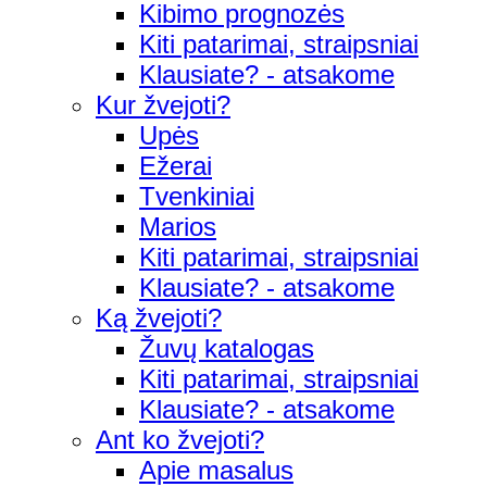
Kibimo prognozės
Kiti patarimai, straipsniai
Klausiate? - atsakome
Kur žvejoti?
Upės
Ežerai
Tvenkiniai
Marios
Kiti patarimai, straipsniai
Klausiate? - atsakome
Ką žvejoti?
Žuvų katalogas
Kiti patarimai, straipsniai
Klausiate? - atsakome
Ant ko žvejoti?
Apie masalus