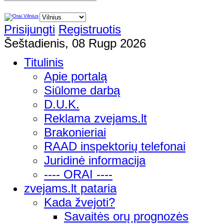
Prisijungti
Registruotis
Šeštadienis, 08 Rugp 2026
Titulinis
Apie portalą
Siūlome darbą
D.U.K.
Reklama zvejams.lt
Brakonieriai
RAAD inspektorių telefonai
Juridinė informacija
---- ORAI ----
zvejams.lt pataria
Kada žvejoti?
Savaitės orų prognozės