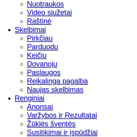
Nuotraukos
Video siužetai
Raštinė
Skelbimai
Pirkčiau
Parduodu
Keičiu
Dovanoju
Paslaugos
Reikalinga pagalba
Naujas skelbimas
Renginiai
Anonsai
Varžybos ir Rezultatai
Žūklės šventės
Susitikimai ir įspūdžiai