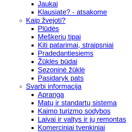
Jaukai
Klausiate? - atsakome
Kaip žvejoti?
Plūdės
Meškerių tipai
Kiti patarimai, straipsniai
Pradedantiesiems
Žūklės būdai
Sezoninė žūklė
Pasidaryk pats
Svarbi informacija
Apranga
Matų ir standartų sistema
Kaimo turizmo sodybos
Laivai ir valtys ir jų remontas
Komerciniai tvenkiniai