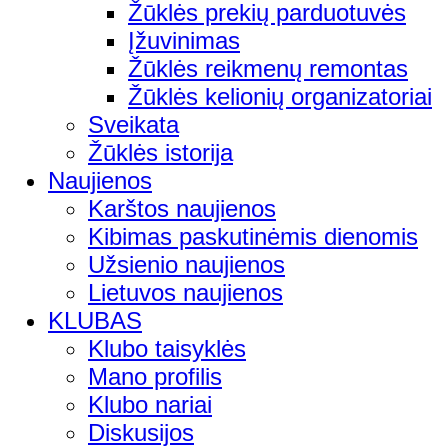
Žūklės prekių parduotuvės
Įžuvinimas
Žūklės reikmenų remontas
Žūklės kelionių organizatoriai
Sveikata
Žūklės istorija
Naujienos
Karštos naujienos
Kibimas paskutinėmis dienomis
Užsienio naujienos
Lietuvos naujienos
KLUBAS
Klubo taisyklės
Mano profilis
Klubo nariai
Diskusijos