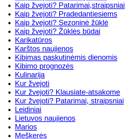
Kaip žvejoti? Patarimai,straipsniai
Kaip žvejoti? Pradedantiesiems
Kaip žvejoti? Sezoninė žūklė
Kaip žvejoti? Žūklės būdai
Karikatūros
Karštos naujienos
Kibimas paskutinėmis dienomis
Kibimo prognozės
Kulinarija
Kur žvejoti
Kur žvejoti? Klausiate-atsakome
Kur žvejoti? Patarimai, straipsniai
Leidiniai
Lietuvos naujienos
Marios
Meškerės