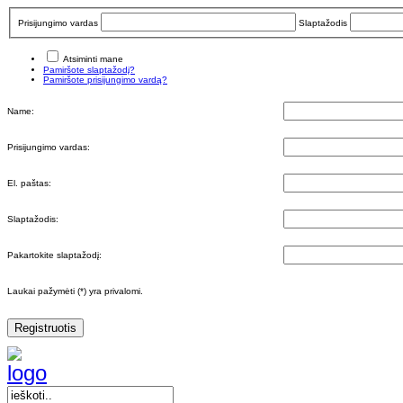
Prisijungimo vardas
Slaptažodis
Atsiminti mane
Pamiršote slaptažodį?
Pamiršote prisijungimo vardą?
Name:
Prisijungimo vardas:
El. paštas:
Slaptažodis:
Pakartokite slaptažodį:
Laukai pažymėti (*) yra privalomi.
Registruotis