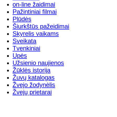
on-line žaidimai
Pažintiniai filmai
Plūdės
Šiurkštūs pažeidimai
Skyrelis vaikams
Sveikata
Tvenkiniai
Upės
Užsienio naujienos
Žūklės istorija
Žuvų katalogas
Žvejo žodynėlis
Žvejų prietarai