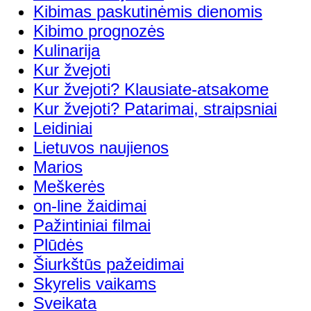
Kibimas paskutinėmis dienomis
Kibimo prognozės
Kulinarija
Kur žvejoti
Kur žvejoti? Klausiate-atsakome
Kur žvejoti? Patarimai, straipsniai
Leidiniai
Lietuvos naujienos
Marios
Meškerės
on-line žaidimai
Pažintiniai filmai
Plūdės
Šiurkštūs pažeidimai
Skyrelis vaikams
Sveikata