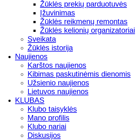
Žūklės prekių parduotuvės
Įžuvinimas
Žūklės reikmenų remontas
Žūklės kelionių organizatoriai
Sveikata
Žūklės istorija
Naujienos
Karštos naujienos
Kibimas paskutinėmis dienomis
Užsienio naujienos
Lietuvos naujienos
KLUBAS
Klubo taisyklės
Mano profilis
Klubo nariai
Diskusijos