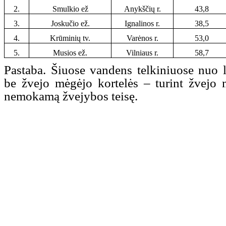
2.
Smulkio ež
Anykščių r.
43,8
3.
Joskučio ež.
Ignalinos r.
38,5
4.
Krūminių tv.
Varėnos r.
53,0
5.
Musios ež.
Vilniaus r.
58,7
Pastaba. Šiuose vandens telkiniuose nuo 
be žvejo mėgėjo kortelės – turint žvejo 
nemokamą žvejybos teisę.