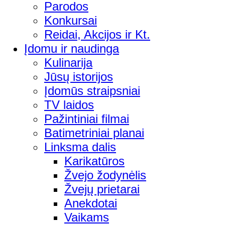
Parodos
Konkursai
Reidai, Akcijos ir Kt.
Įdomu ir naudinga
Kulinarija
Jūsų istorijos
Įdomūs straipsniai
TV laidos
Pažintiniai filmai
Batimetriniai planai
Linksma dalis
Karikatūros
Žvejo žodynėlis
Žvejų prietarai
Anekdotai
Vaikams