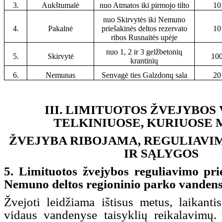
3.
Aukštumalė
nuo Atmatos iki pirmojo tilto
10
nuo Skirvytės iki Nemuno
4.
Pakalnė
priešakinės deltos rezervato
10
ribos Rusnaitės upėje
nuo 1, 2 ir 3 gelžbetonių
5.
Skirvytė
10
krantinių
6.
Nemunas
Senvagė ties Galzdonų sala
20
III. LIMITUOTOS ŽVEJYBOS
TELKINIUOSE, KURIUOSE
ŽVEJYBA RIBOJAMA, REGULIAVI
IR SĄLYGOS
5. Limituotos žvejybos reguliavimo pri
Nemuno deltos regioninio parko vandens 
Žvejoti leidžiama ištisus metus, laikant
vidaus vandenyse taisyklių reikalavimų