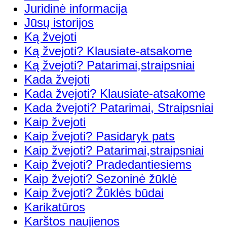
Juridinė informacija
Jūsų istorijos
Ką žvejoti
Ką žvejoti? Klausiate-atsakome
Ką žvejoti? Patarimai,straipsniai
Kada žvejoti
Kada žvejoti? Klausiate-atsakome
Kada žvejoti? Patarimai, Straipsniai
Kaip žvejoti
Kaip žvejoti? Pasidaryk pats
Kaip žvejoti? Patarimai,straipsniai
Kaip žvejoti? Pradedantiesiems
Kaip žvejoti? Sezoninė žūklė
Kaip žvejoti? Žūklės būdai
Karikatūros
Karštos naujienos