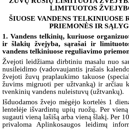
ŽUVŲ RŪŠIŲ LIMITUOTA ŽVEJYBA
LIMITUOTOS ŽVEJYB
ŠIUOSE VANDENS TELKINIUOSE
PRIEMONĖS IR SĄLY
1. Vandens telkinių, kuriuose organizuot
ir šlakių žvejyba, sąrašai ir limituot
vandens telkiniuose reguliavimo priemonė
Žvejoti leidžiama dirbtiniu masalu nuo sa
nusileidimo (vadovaujantis įrašais kalend
žvejoti žuvų praplaukimo takuose (specia
žuvims migruoti per užtvanką) ir arčiau
tvenkinių vandens nuleistuvų (užtvankų).
Išduodamos žvejo mėgėjo kortelės 1 diena
lentelėje išvardintų upių ruožų. Per vien
sugauti vieną lašišą arba vieną šlakį. Per 
privaloma Aplinkosaugos leidimų inform