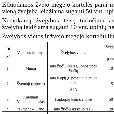
Išduodamos žvejo mėgėjo kortelės parai ir s
vieną žvejybą leidžiama sugauti 50 vnt. upi
Nemokamą žvejybos teisę turinčiam as
žvejybą leidžiama sugauti 10 vnt. upinių n
Žvejybos vietos ir žvejo mėgėjo kortelių li
Žvejo
Eil.
Vandens telkinys
Žvejybos vietos
Nr.
para
nuo žiočių iki Agluonos upės
1.
Minija
10
žiočių
nuo Kopų g. pėsčiųjų tilto iki
kelio
2.
Šventoji (pajūrio)
15
A13
Karaliaus
3.
Lankupių kaimo ribose
50
Vilhelmo kanalas
4.
Akmena – Danė
nuo žiočių iki kelio A13
20