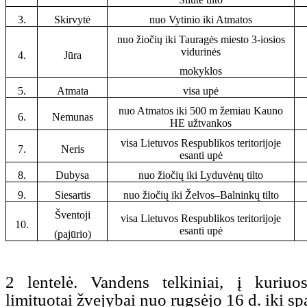
3.
Skirvytė
nuo Vytinio iki Atmatos
nuo žiočių iki Tauragės miesto 3-iosios
vidurinės
4.
Jūra
mokyklos
5.
Atmata
visa upė
nuo Atmatos iki 500 m žemiau Kauno
6.
Nemunas
HE užtvankos
visa Lietuvos Respublikos teritorijoje
7.
Neris
esanti upė
8.
Dubysa
nuo žiočių iki Lyduvėnų tilto
9.
Siesartis
nuo žiočių iki Želvos–Balninkų tilto
Šventoji
visa Lietuvos Respublikos teritorijoje
10.
esanti upė
(pajūrio)
2 lentelė. Vandens telkiniai, į kuriuo
limituotai žvejybai nuo rugsėjo 16 d. iki sp