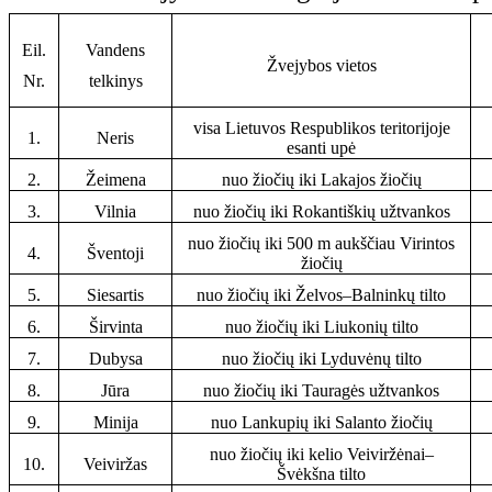
Eil.
Vandens
Žvejybos vietos
Nr.
telkinys
visa Lietuvos Respublikos teritorijoje
1.
Neris
esanti upė
2.
Žeimena
nuo žiočių iki Lakajos žiočių
3.
Vilnia
nuo žiočių iki Rokantiškių užtvankos
nuo žiočių iki 500 m aukščiau Virintos
4.
Šventoji
žiočių
5.
Siesartis
nuo žiočių iki Želvos–Balninkų tilto
6.
Širvinta
nuo žiočių iki Liukonių tilto
7.
Dubysa
nuo žiočių iki Lyduvėnų tilto
8.
Jūra
nuo žiočių iki Tauragės užtvankos
9.
Minija
nuo Lankupių iki Salanto žiočių
nuo žiočių iki kelio Veiviržėnai–
10.
Veiviržas
Švėkšna tilto