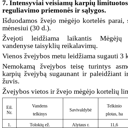
7. Intensyviai veisiamų karpių limituoto
reguliavimo priemonės ir sąlygos.
Išduodamos žvejo mėgėjo kortelės parai, s
mėnesiui (30 d.).
Žvejoti leidžiama laikantis Mėgėjų
vandenyse taisyklių reikalavimų.
Vienos žvejybos metu leidžiama sugauti 3 k
Nemokamą žvejybos teisę turintys asm
karpių žvejybą sugaunant ir paleidžiant ir
žuvis.
Žvejybos vietos ir žvejo mėgėjo kortelių li
Vandens
Telkinio
Eil.
Savivaldybė
Nr.
telkinys
plotas, ha
1.
Tolokių ež.
Alytaus r.
11,6