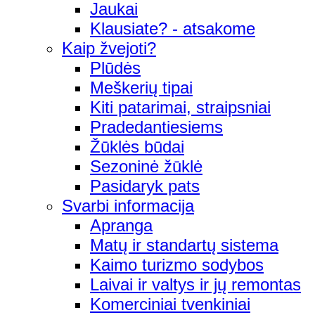
Jaukai
Klausiate? - atsakome
Kaip žvejoti?
Plūdės
Meškerių tipai
Kiti patarimai, straipsniai
Pradedantiesiems
Žūklės būdai
Sezoninė žūklė
Pasidaryk pats
Svarbi informacija
Apranga
Matų ir standartų sistema
Kaimo turizmo sodybos
Laivai ir valtys ir jų remontas
Komerciniai tvenkiniai