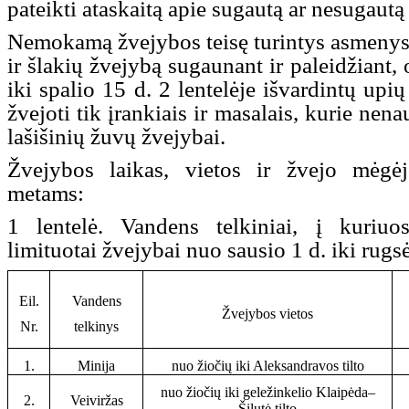
pateikti ataskaitą apie sugautą ar nesugautą l
Nemokamą žvejybos teisę turintys asmenys 
ir šlakių žvejybą sugaunant ir paleidžiant,
iki spalio 15 d. 2 lentelėje išvardintų upių
žvejoti tik įrankiais ir masalais, kurie nena
lašišinių žuvų žvejybai.
Žvejybos laikas, vietos ir žvejo mėgėj
metams:
1 lentelė. Vandens telkiniai, į kuriuo
limituotai žvejybai nuo sausio 1 d. iki rugs
Eil.
Vandens
Žvejybos vietos
Nr.
telkinys
1.
Minija
nuo žiočių iki Aleksandravos tilto
nuo žiočių iki geležinkelio Klaipėda–
2.
Veiviržas
Šilutė tilto