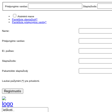
Prisijungimo vardas
Slaptažodis
Atsiminti mane
Pamiršote slaptažodį?
Pamiršote prisijungimo vardą?
Name:
Prisijungimo vardas:
El. paštas:
Slaptažodis:
Pakartokite slaptažodį:
Laukai pažymėti (*) yra privalomi.
Registruotis