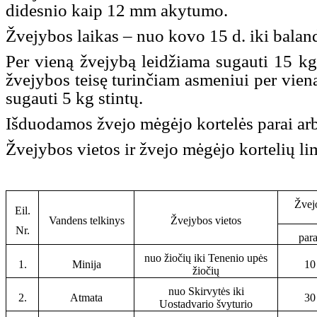
didesnio kaip 12 mm akytumo.
Žvejybos laikas – nuo kovo 15 d. iki balan
Per vieną žvejybą leidžiama sugauti 15 k
žvejybos teisę turinčiam asmeniui per vien
sugauti 5 kg stintų.
Išduodamos žvejo mėgėjo kortelės parai arba
Žvejybos vietos ir žvejo mėgėjo kortelių li
Žvej
Eil.
Vandens telkinys
Žvejybos vietos
Nr.
para
nuo žiočių iki Tenenio upės
1.
Minija
10
žiočių
nuo Skirvytės iki
2.
Atmata
30
Uostadvario švyturio