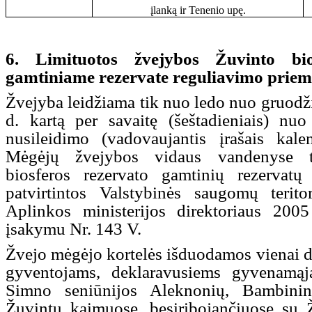
įlanką ir Tenenio upę.
6. Limituotos žvejybos Žuvinto bio
gamtiniame rezervate reguliavimo priemo
Žvejyba leidžiama tik nuo ledo nuo gruodžio
d. kartą per savaitę (šeštadieniais) nuo
nusileidimo (vadovaujantis įrašais kalen
Mėgėjų žvejybos vidaus vandenyse ta
biosferos rezervato gamtinių rezervatų
patvirtintos Valstybinės saugomų terito
Aplinkos ministerijos direktoriaus 200
įsakymu Nr. 143 V.
Žvejo mėgėjo kortelės išduodamos vienai di
gyventojams, deklaravusiems gyvenamąją
Simno seniūnijos Aleknonių, Bambinin
Žuvintų kaimuose, besiribojančiuose su Ž