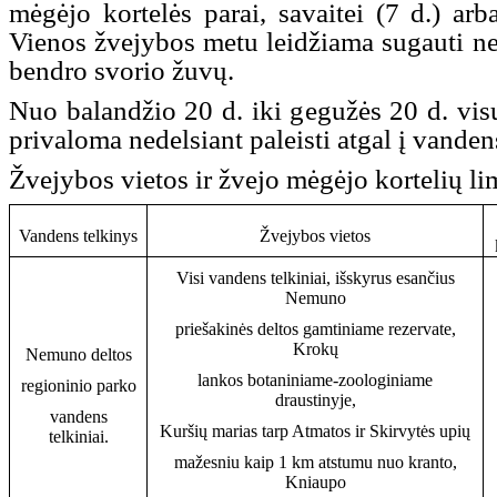
mėgėjo kortelės parai, savaitei (7 d.) arb
Vienos žvejybos metu leidžiama sugauti n
bendro svorio žuvų.
Nuo balandžio 20 d. iki gegužės 20 d. vis
privaloma nedelsiant paleisti atgal į vandens
Žvejybos vietos ir žvejo mėgėjo kortelių li
Vandens telkinys
Žvejybos vietos
Visi vandens telkiniai, išskyrus esančius
Nemuno
priešakinės deltos gamtiniame rezervate,
Krokų
Nemuno deltos
lankos botaniniame-zoologiniame
regioninio parko
draustinyje,
vandens
Kuršių marias tarp Atmatos ir Skirvytės upių
telkiniai.
mažesniu kaip 1 km atstumu nuo kranto,
Kniaupo