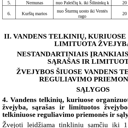
5.
Nemunas
nuo Paleičių k. iki Šilininkų k
20
nuo Šturmų uosto iki Ventės
6.
Kuršių marios
20
rago
II. VANDENS TELKINIŲ, KURIUOS
LIMITUOTA ŽVEJYB
NESTANDARTINIAIS ĮRANKIAIS 
SĄRAŠAS IR LIMITUO
ŽVEJYBOS ŠIUOSE VANDENS T
REGULIAVIMO PRIEMON
SĄLYGOS
4. Vandens telkinių, kuriuose organizuot
žvejyba, sąrašas ir limituotos žvejyb
telkiniuose reguliavimo priemonės ir sąl
Žvejoti leidžiama tinkliniu samčiu iki