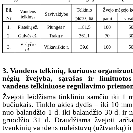
Eil.
Telkinio
Žvejo mėgėjo kor
Vandens
Savivaldybė
telkinys
Nr
plotas, ha
parai
savai
1.
Platelių ež.
Plungės r.
1181,5
100
5
2.
Galvės ež.
Trakų r.
361,1
70
3
Vištyčio
3.
Vilkaviškio r.
39,8
100
5
ež.
3. Vandens telkinių, kuriuose organizuot
nėgių žvejyba, sąrašas ir limituotos
vandens telkiniuose reguliavimo priemonė
Žvejoti leidžiama tinkliniu samčiu iki 1
bučiukais. Tinklo akies dydis – iki 10 mm
nuo balandžio 1 d. iki balandžio 30 d. ir n
gruodžio 31 d. Draudžiama žvejoti arč
tvenkinių vandens nuleistuvų (užtvankų) ir 