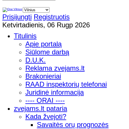
Prisijungti
Registruotis
Ketvirtadienis, 06 Rugp 2026
Titulinis
Apie portalą
Siūlome darbą
D.U.K.
Reklama zvejams.lt
Brakonieriai
RAAD inspektorių telefonai
Juridinė informacija
---- ORAI ----
zvejams.lt pataria
Kada žvejoti?
Savaitės orų prognozės