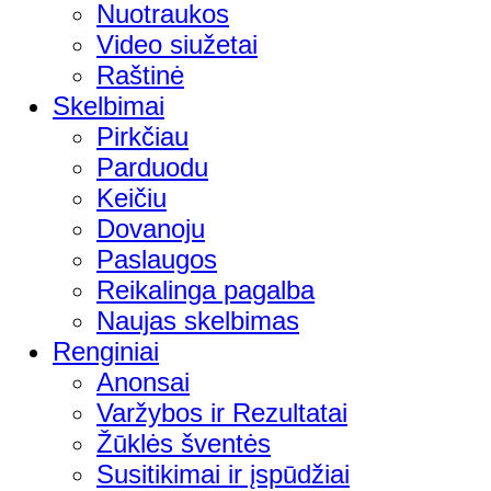
Nuotraukos
Video siužetai
Raštinė
Skelbimai
Pirkčiau
Parduodu
Keičiu
Dovanoju
Paslaugos
Reikalinga pagalba
Naujas skelbimas
Renginiai
Anonsai
Varžybos ir Rezultatai
Žūklės šventės
Susitikimai ir įspūdžiai