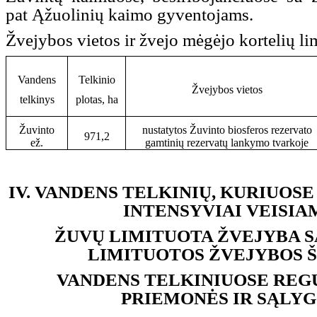
pat Ąžuolinių kaimo gyventojams.
Žvejybos vietos ir žvejo mėgėjo kortelių li
Vandens
Telkinio
Žvejybos vietos
telkinys
plotas, ha
Žuvinto
nustatytos Žuvinto biosferos rezervato
971,2
ež.
gamtinių rezervatų lankymo tvarkoje
IV. VANDENS TELKINIŲ, KURIUOS
INTENSYVIAI VEISIA
ŽUVŲ LIMITUOTA ŽVEJYBA S
LIMITUOTOS ŽVEJYBOS 
VANDENS TELKINIUOSE REG
PRIEMONĖS IR SĄLY