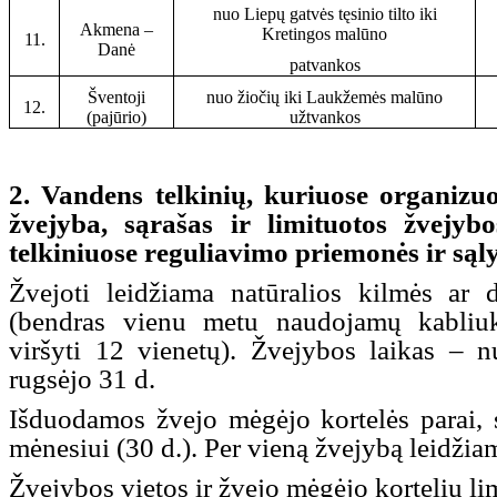
nuo Liepų gatvės tęsinio tilto iki
Akmena –
Kretingos malūno
11.
Danė
patvankos
Šventoji
nuo žiočių iki Laukžemės malūno
12.
(pajūrio)
užtvankos
2. Vandens telkinių, kuriuose organizu
žvejyba, sąrašas ir limituotos žvejyb
telkiniuose reguliavimo priemonės ir sąl
Žvejoti leidžiama natūralios kilmės ar d
(bendras vienu metu naudojamų kabliuk
viršyti 12 vienetų). Žvejybos laikas – n
rugsėjo 31 d.
Išduodamos žvejo mėgėjo kortelės parai, s
mėnesiui (30 d.). Per vieną žvejybą leidžia
Žvejybos vietos ir žvejo mėgėjo kortelių li