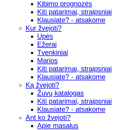
Kibimo prognozės
Kiti patarimai, straipsniai
Klausiate? - atsakome
Kur žvejoti?
Upės
Ežerai
Tvenkiniai
Marios
Kiti patarimai, straipsniai
Klausiate? - atsakome
Ką žvejoti?
Žuvų katalogas
Kiti patarimai, straipsniai
Klausiate? - atsakome
Ant ko žvejoti?
Apie masalus