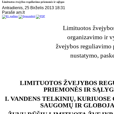
Limituotos žvejybos reguliavimo priemonės ir sąlygos
Antradienis, 25 Birželis 2013 18:31
Parašė am.lt
Limituotos žvejybo
organizavimo ir v
žvejybos reguliavimo 
nustatymo, pask
LIMITUOTOS ŽVEJYBOS REG
PRIEMONĖS IR SĄLY
I.
VANDENS TELKINIŲ, KURIUOSE
SAUGOMŲ IR GLOBOJ