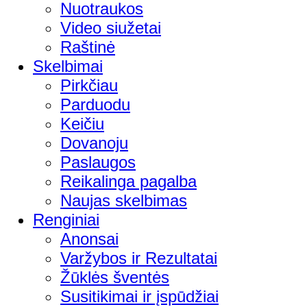
Nuotraukos
Video siužetai
Raštinė
Skelbimai
Pirkčiau
Parduodu
Keičiu
Dovanoju
Paslaugos
Reikalinga pagalba
Naujas skelbimas
Renginiai
Anonsai
Varžybos ir Rezultatai
Žūklės šventės
Susitikimai ir įspūdžiai