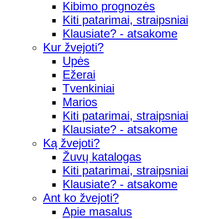
Kibimo prognozės
Kiti patarimai, straipsniai
Klausiate? - atsakome
Kur žvejoti?
Upės
Ežerai
Tvenkiniai
Marios
Kiti patarimai, straipsniai
Klausiate? - atsakome
Ką žvejoti?
Žuvų katalogas
Kiti patarimai, straipsniai
Klausiate? - atsakome
Ant ko žvejoti?
Apie masalus