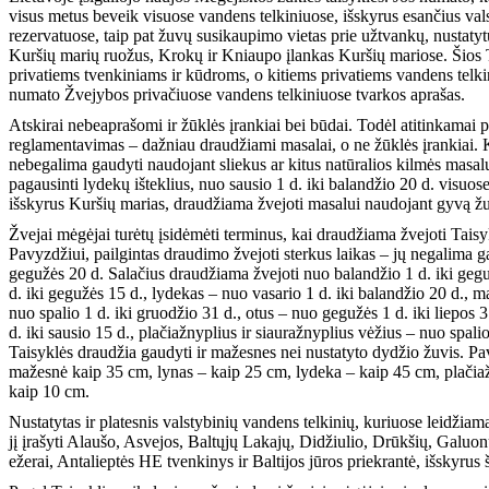
visus metus beveik visuose vandens telkiniuose, išskyrus esančius va
rezervatuose, taip pat žuvų susikaupimo vietas prie užtvankų, nustaty
Kuršių marių ruožus, Krokų ir Kniaupo įlankas Kuršių mariose. Šios
privatiems tvenkiniams ir kūdroms, o kitiems privatiems vandens telki
numato Žvejybos privačiuose vandens telkiniuose tvarkos aprašas.
Atskirai nebeaprašomi ir žūklės įrankiai bei būdai. Todėl atitinkamai p
reglamentavimas – dažniau draudžiami masalai, o ne žūklės įrankiai. K
nebegalima gaudyti naudojant sliekus ar kitus natūralios kilmės masalus
pagausinti lydekų išteklius, nuo sausio 1 d. iki balandžio 20 d. visuos
išskyrus Kuršių marias, draudžiama žvejoti masalui naudojant gyvą žu
Žvejai mėgėjai turėtų įsidėmėti terminus, kai draudžiama žvejoti Taisy
Pavyzdžiui, pailgintas draudimo žvejoti sterkus laikas – jų negalima g
gegužės 20 d. Salačius draudžiama žvejoti nuo balandžio 1 d. iki gegu
d. iki gegužės 15 d., lydekas – nuo vasario 1 d. iki balandžio 20 d., 
nuo spalio 1 d. iki gruodžio 31 d., otus – nuo gegužės 1 d. iki liepos
d. iki sausio 15 d., plačiažnyplius ir siauražnyplius vėžius – nuo spalio
Taisyklės draudžia gaudyti ir mažesnes nei nustatyto dydžio žuvis. Pa
mažesnė kaip 35 cm, lynas – kaip 25 cm, lydeka – kaip 45 cm, plačiaž
kaip 10 cm.
Nustatytas ir platesnis valstybinių vandens telkinių, kuriuose leidžiam
jį įrašyti Alaušo, Asvejos, Baltųjų Lakajų, Didžiulio, Drūkšių, Galuonų
ežerai, Antalieptės HE tvenkinys ir Baltijos jūros priekrantė, išskyrus 