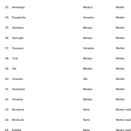
33.
Nedzingė
Merkys
Merkio
34.
Pasgrinda
Verseka
Merkio
35.
Skroblus
Merkys
Merkio
36.
Spengla
Merkys
Merkio
37.
Taurupis
Verseka
Merkio
38.
Turė
Merkys
Merkio
39.
Ūla
Merkys
Merkio
40.
Uosupis
Ūla
Merkio
41.
Vardauka
Merkys
Merkio
42.
Verseka
Merkys
Merkio
43.
Bezdonė
Neris
Neries mažų
44.
Bražuolė
Neris
Neries mažų
45.
Dūkšta
Neris
Neries mažų