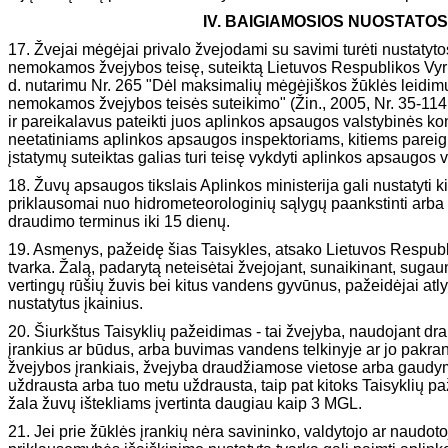
IV. BAIGIAMOSIOS NUOSTATOS
17. Žvejai mėgėjai privalo žvejodami su savimi turėti nustatyt
nemokamos žvejybos teisę, suteiktą Lietuvos Respublikos Vy
d. nutarimu Nr. 265 "Dėl maksimalių mėgėjiškos žūklės leidim
nemokamos žvejybos teisės suteikimo" (Žin., 2005, Nr. 35-1141
ir pareikalavus pateikti juos aplinkos apsaugos valstybinės k
neetatiniams aplinkos apsaugos inspektoriams, kitiems parei
įstatymų suteiktas galias turi teisę vykdyti aplinkos apsaugos v
18. Žuvų apsaugos tikslais Aplinkos ministerija gali nustatyti k
priklausomai nuo hidrometeorologinių sąlygų paankstinti arba 
draudimo terminus iki 15 dienų.
19. Asmenys, pažeidę šias Taisykles, atsako Lietuvos Respubl
tvarka. Žalą, padarytą neteisėtai žvejojant, sunaikinant, sugaun
vertingų rūšių žuvis bei kitus vandens gyvūnus, pažeidėjai at
nustatytus įkainius.
20. Šiurkštus Taisyklių pažeidimas - tai žvejyba, naudojant d
įrankius ar būdus, arba buvimas vandens telkinyje ar jo pakra
žvejybos įrankiais, žvejyba draudžiamose vietose arba gaudy
uždrausta arba tuo metu uždrausta, taip pat kitoks Taisyklių p
žala žuvų ištekliams įvertinta daugiau kaip 3 MGL.
21. Jei prie žūklės įrankių nėra savininko, valdytojo ar naudotoj