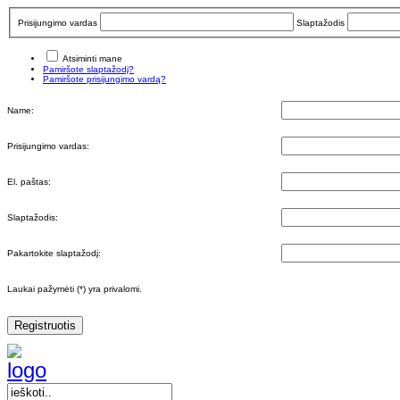
Prisijungimo vardas
Slaptažodis
Atsiminti mane
Pamiršote slaptažodį?
Pamiršote prisijungimo vardą?
Name:
Prisijungimo vardas:
El. paštas:
Slaptažodis:
Pakartokite slaptažodį:
Laukai pažymėti (*) yra privalomi.
Registruotis