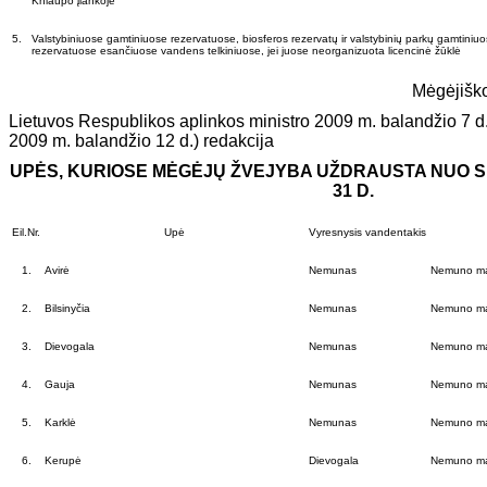
Kniaupo įlankoje
5.
Valstybiniuose gamtiniuose rezervatuose, biosferos rezervatų ir valstybinių parkų gamtiniu
rezervatuose esančiuose vandens telkiniuose, jei juose neorganizuota licencinė žūklė
Mėgėjiško
Lietuvos Respublikos aplinkos ministro 2009 m. balandžio 7 d
2009 m. balandžio 12 d.) redakcija
UPĖS, KURIOSE MĖGĖJŲ ŽVEJYBA UŽDRAUSTA NUO SPA
31 D.
Eil.Nr.
Upė
Vyresnysis vandentakis
1.
Avirė
Nemunas
Nemuno ma
2.
Bilsinyčia
Nemunas
Nemuno ma
3.
Dievogala
Nemunas
Nemuno ma
4.
Gauja
Nemunas
Nemuno ma
5.
Karklė
Nemunas
Nemuno ma
6.
Kerupė
Dievogala
Nemuno ma