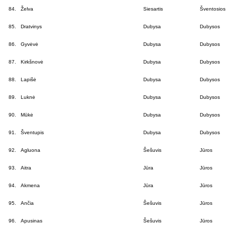
84.
Želva
Siesartis
Šventosios
85.
Dratvinys
Dubysa
Dubysos
86.
Gyvėvė
Dubysa
Dubysos
87.
Kirkšnovė
Dubysa
Dubysos
88.
Lapišė
Dubysa
Dubysos
89.
Luknė
Dubysa
Dubysos
90.
Mūkė
Dubysa
Dubysos
91.
Šventupis
Dubysa
Dubysos
92.
Agluona
Šešuvis
Jūros
93.
Aitra
Jūra
Jūros
94.
Akmena
Jūra
Jūros
95.
Ančia
Šešuvis
Jūros
96.
Apusinas
Šešuvis
Jūros