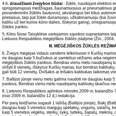
4.6.
draudžiami žvejybos būdai
- žūklė, naudojant elektros e
sprogstamąsias medžiagas, šaunamuosius ar pneumatinius gin
povandeninės žūklės šautuvus), akvalangus bei kitus autono
prietaisus, taip pat žūklė duriamuoju, užkabinamuoju (kai žuv
kabliu už bet kurios kūno dalies, išskyrus galvą), smogiamuoju
žūklės įrankiu.
5. Kitos šiose Taisyklėse vartojamos sąvokos suprantamos taip
Lietuvos Respublikos mėgėjiškos žūklės įstatyme (Žin., 2004, 
III. MĖGĖJIŠKOS ŽŪKLĖS REŽIM
6. Žvejys mėgėjas vidaus vandens telkiniuose ir Kuršių marios
ne daugiau kaip 5 bučiukus ar samtelius vėžiams arba nėgėms 
mėgėjiškos žūklės įrankius. Bendras vienu metu naudojamų ka
viršyti 6 vienetų, išskyrus Kuršių marias, kur bendras kabliukų
gali būti 12 vienetų. Dvišakis ar trišakis kabliukas laikomas vi
7. Baltijos jūroje vienu metu galima naudoti ne daugiau kaip 
įrankius. Bendras vienu metu naudojamų kabliukų skaičius nega
8. Lietuvos Respublikos aplinkos ministro 2009 m. balandžio 
(nuo 2009 m. balandžio 12 d.) redakcija
Per parą leidžiama sugauti 1 lašišą (Baltijos jūroje), šlakį (Balt
daugiau kaip 3 vienetus margųjų upėtakių, ungurių, salačių, kir
kaip 5 vienetus vėgėlių, sterkų, sykų, lydekų, šapalų, meknių,