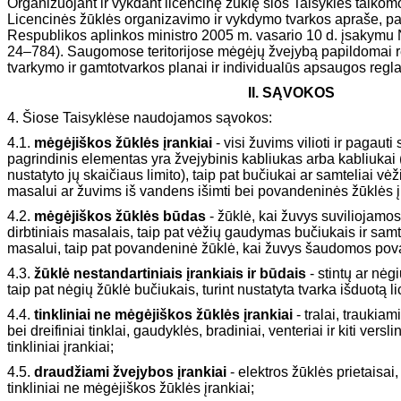
Organizuojant ir vykdant licencinę žūklę šios Taisyklės taikomo
Licencinės žūklės organizavimo ir vykdymo tvarkos apraše, pa
Respublikos aplinkos ministro 2005 m. vasario 10 d. įsakymu N
24–784). Saugomose teritorijose mėgėjų žvejybą papildomai re
tvarkymo ir gamtotvarkos planai ir individualūs apsaugos regl
II. SĄVOKOS
4. Šiose Taisyklėse naudojamos sąvokos:
4.1.
mėgėjiškos žūklės įrankiai
- visi žuvims vilioti ir pagauti s
pagrindinis elementas yra žvejybinis kabliukas arba kabliukai 
nustatyto jų skaičiaus limito), taip pat bučiukai ar samteliai vė
masalui ar žuvims iš vandens išimti bei povandeninės žūklės į
4.2.
mėgėjiškos žūklės būdas
- žūklė, kai žuvys suviliojamos
dirbtiniais masalais, taip pat vėžių gaudymas bučiukais ir sa
masalui, taip pat povandeninė žūklė, kai žuvys šaudomos pov
4.3.
žūklė nestandartiniais įrankiais ir būdais
- stintų ar nėgi
taip pat nėgių žūklė bučiukais, turint nustatyta tvarka išduotą li
4.4.
tinkliniai ne mėgėjiškos žūklės įrankiai
- tralai, traukiam
bei dreifiniai tinklai, gaudyklės, bradiniai, venteriai ir kiti ver
tinkliniai įrankiai;
4.5.
draudžiami žvejybos įrankiai
- elektros žūklės prietaisai
tinkliniai ne mėgėjiškos žūklės įrankiai;