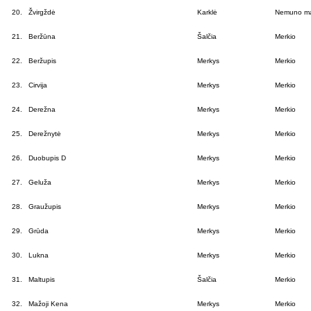
20.
Žvirgždė
Karklė
Nemuno ma
21.
Beržūna
Šalčia
Merkio
22.
Beržupis
Merkys
Merkio
23.
Cirvija
Merkys
Merkio
24.
Derežna
Merkys
Merkio
25.
Derežnytė
Merkys
Merkio
26.
Duobupis D
Merkys
Merkio
27.
Geluža
Merkys
Merkio
28.
Graužupis
Merkys
Merkio
29.
Grūda
Merkys
Merkio
30.
Lukna
Merkys
Merkio
31.
Maltupis
Šalčia
Merkio
32.
Mažoji Kena
Merkys
Merkio