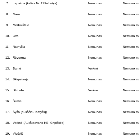
7.
Lapainia (kelias Nr. 129–žiotys)
Nemunas
Nemuno ma
8.
Mara
Nemunas
Nemuno ma
9.
Medukštėlė
Nemunas
Nemuno ma
10.
Ova
Nemunas
Nemuno ma
11.
Ratnyčia
Nemunas
Nemuno ma
12.
Rėvuona
Nemunas
Nemuno ma
13.
Samė
Verknė
Nemuno ma
14.
Skirpstauja
Nemunas
Nemuno ma
15.
Strūzda
Verknė
Nemuno ma
16.
Šustis
Nemunas
Nemuno ma
17.
Šyša (aukščiau Katyčių)
Nemunas
Nemuno ma
18.
Verknė (Aukštadvario HE–Gripiškės)
Nemunas
Nemuno ma
19.
Viešvilė
Nemunas
Nemuno ma