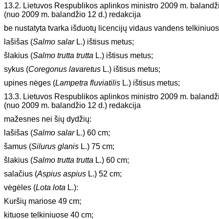
13.2. Lietuvos Respublikos aplinkos ministro 2009 m. balandž
(nuo 2009 m. balandžio 12 d.) redakcija
be nustatyta tvarka išduotų licencijų vidaus vandens telkiniuos
lašišas (
Salmo salar
L.) ištisus metus;
šlakius (
Salmo trutta trutta
L.) ištisus metus;
sykus (
Coregonus lavaretus
L.) ištisus metus;
upines nėges (
Lampetra fluviatilis
L.) ištisus metus;
13.3. Lietuvos Respublikos aplinkos ministro 2009 m. balandž
(nuo 2009 m. balandžio 12 d.) redakcija
mažesnes nei šių dydžių:
lašišas (
Salmo salar
L.) 60 cm;
šamus (
Silurus glanis
L.) 75 cm;
šlakius (
Salmo trutta trutta
L.) 60 cm;
salačius (
Aspius aspius
L.) 52 cm;
vėgėles (
Lota lota
L.):
Kuršių mariose 49 cm;
kituose telkiniuose 40 cm;