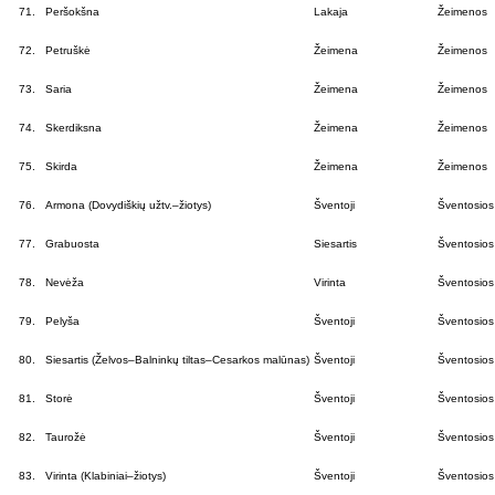
71.
Peršokšna
Lakaja
Žeimenos
72.
Petruškė
Žeimena
Žeimenos
73.
Saria
Žeimena
Žeimenos
74.
Skerdiksna
Žeimena
Žeimenos
75.
Skirda
Žeimena
Žeimenos
76.
Armona (Dovydiškių užtv.–žiotys)
Šventoji
Šventosios
77.
Grabuosta
Siesartis
Šventosios
78.
Nevėža
Virinta
Šventosios
79.
Pelyša
Šventoji
Šventosios
80.
Siesartis (Želvos–Balninkų tiltas–Cesarkos malūnas)
Šventoji
Šventosios
81.
Storė
Šventoji
Šventosios
82.
Taurožė
Šventoji
Šventosios
83.
Virinta (Klabiniai–žiotys)
Šventoji
Šventosios