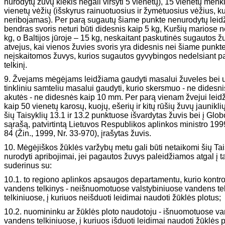
nurodytų žuvų kiekis negali viršyti 5 vienetų), 15 vienetų menk
vienetų vėžių (išskyrus rainuotuosius ir žymėtuosius vėžius, ku
neribojamas). Per parą sugautų šiame punkte nenurodytų leid
bendras svoris neturi būti didesnis kaip 5 kg, Kuršių mariose ne
kg, o Baltijos jūroje – 15 kg, neskaitant paskutinės sugautos žu
atvejus, kai vienos žuvies svoris yra didesnis nei šiame punkte
neįskaitomos žuvys, kurios sugautos gyvybingos nedelsiant p
telkinį.
9. Žvejams mėgėjams leidžiama gaudyti masalui žuveles bei uo
tinkliniu samteliu masalui gaudyti, kurio skersmuo - ne didesnis
akutės - ne didesnės kaip 10 mm. Per parą vienam žvejui lei
kaip 50 vienetų karosų, kuojų, ešerių ir kitų rūšių žuvų jaunikli
šių Taisyklių 13.1 ir 13.2 punktuose išvardytas žuvis bei į Glo
sąrašą, patvirtintą Lietuvos Respublikos aplinkos ministro 19
84 (Žin., 1999, Nr. 33-970), įrašytas žuvis.
10. Mėgėjiškos žūklės varžybų metu gali būti netaikomi šių Tais
nurodyti apribojimai, jei pagautos žuvys paleidžiamos atgal į tą
suderinus su:
10.1. to regiono aplinkos apsaugos departamentu, kurio kontrol
vandens telkinys - neišnuomotuose valstybiniuose vandens te
telkiniuose, į kuriuos neišduoti leidimai naudoti žūklės plotus;
10.2. nuomininku ar žūklės ploto naudotoju - išnuomotuose va
vandens telkiniuose, į kuriuos išduoti leidimai naudoti žūklės