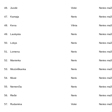
46.
Juodė
Vokė
Neries mažų
47.
Kamaja
Neris
Neries mažų
48.
Kena
Vilnia
Neries mažų
49.
Laukysta
Neris
Neries mažų
50.
Lokys
Neris
Neries mažų
51.
Lomena
Neris
Neries mažų
52.
Manierka
Neris
Neries mažų
53.
Mozūriškanka
Neris
Neries mažų
54.
Musė
Neris
Neries mažų
55.
Nemenčia
Neris
Neries mažų
56.
Riešė
Neris
Neries mažų
57.
Rudamina
Vokė
Neries mažų