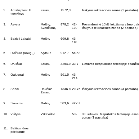
2.
Antalieptės HE
Zarasų
1572,3
Išskyrus rekreacines zonas (1 pastaba)
tvenkinys
3.
Asveja
Molėtų,
978,2
42-
Povandeninė žūklė leidžiama ežero dalyje 
Švenčionių
109
išskyrus rekreacines zonas (2 pastaba)
4.
Baltieji Lakajai
Molėtų
699,8
43-
118
5.
Didžiulis (Daugų)
Alytaus
912,7
56-63
6.
Drūkšiai
Zarasų
3204,9
33-7
Lietuvos Respublikos teritorijoje esančio
7.
Galuonai
Molėtų
591,5
43-
214
8.
Sartai
Rokiškio,
1336,8
20-76
Išskyrus rekreacines zonas (3 pastaba)
Zarasų
9.
Siesartis
Molėtų
503,6
42-57
10.
Vištytis
Vilkaviškio
53-
30Lietuvos Respublikos teritorijoje esan
zonas (3 pastaba)
11.
Baltijos jūros
priekrantė