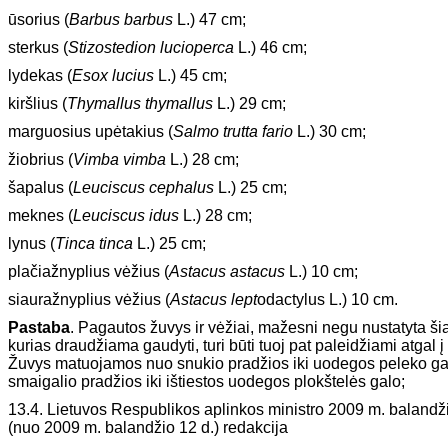
ūsorius (
Barbus barbus
L.) 47 cm;
sterkus (
Stizostedion lucioperca
L.) 46 cm;
lydekas (
Esox lucius
L.) 45 cm;
kiršlius (
Thymallus thymallus
L.) 29 cm;
marguosius upėtakius (
Salmo trutta fario
L.) 30 cm;
žiobrius (
Vimba vimba
L.) 28 cm;
šapalus (
Leuciscus cephalus
L.) 25 cm;
meknes (
Leuciscus idus
L.) 28 cm;
lynus (
Tinca tinca
L.) 25 cm;
plačiažnyplius vėžius (
Astacus astacus
L.) 10 cm;
siauražnyplius vėžius (
Astacus lept
odactylus L.) 10 cm.
Pastaba
. Pagautos žuvys ir vėžiai, mažesni negu nustatyta ši
kurias draudžiama gaudyti, turi būti tuoj pat paleidžiami atgal į 
Žuvys matuojamos nuo snukio pradžios iki uodegos peleko gal
smaigalio pradžios iki ištiestos uodegos plokštelės galo;
13.4. Lietuvos Respublikos aplinkos ministro 2009 m. balandž
(nuo 2009 m. balandžio 12 d.) redakcija