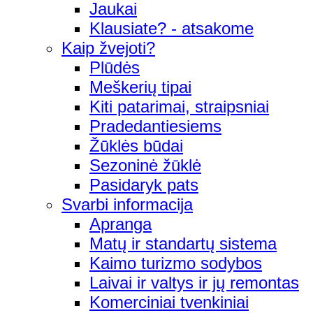
Jaukai
Klausiate? - atsakome
Kaip žvejoti?
Plūdės
Meškerių tipai
Kiti patarimai, straipsniai
Pradedantiesiems
Žūklės būdai
Sezoninė žūklė
Pasidaryk pats
Svarbi informacija
Apranga
Matų ir standartų sistema
Kaimo turizmo sodybos
Laivai ir valtys ir jų remontas
Komerciniai tvenkiniai