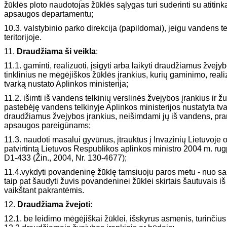
žūklės ploto naudotojas žūklės sąlygas turi suderinti su atiti
apsaugos departamentu;
10.3. valstybinio parko direkcija (papildomai), jeigu vandens te
teritorijoje.
11.
Draudžiama ši veikla
:
11.1. gaminti, realizuoti, įsigyti arba laikyti draudžiamus žvejy
tinklinius ne mėgėjiškos žūklės įrankius, kurių gaminimo, reali
tvarką nustato Aplinkos ministerija;
11.2. išimti iš vandens telkinių verslinės žvejybos įrankius ir ž
pastebėję vandens telkinyje Aplinkos ministerijos nustatyta t
draudžiamus žvejybos įrankius, neišimdami jų iš vandens, pra
apsaugos pareigūnams;
11.3. naudoti masalui gyvūnus, įtrauktus į Invazinių Lietuvoje
patvirtintą Lietuvos Respublikos aplinkos ministro 2004 m. rug
D1-433 (Žin., 2004, Nr. 130-4677);
11.4.vykdyti povandeninę žūklę tamsiuoju paros metu - nuo sau
taip pat šaudyti žuvis povandeninei žūklei skirtais šautuvais iš 
vaikštant pakrantėmis.
12.
Draudžiama žvejoti
:
12.1. be leidimo mėgėjiškai žūklei, išskyrus asmenis, turinči