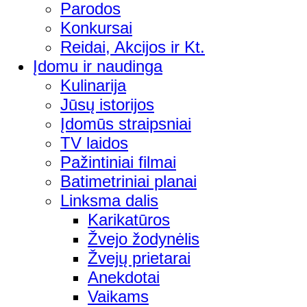
Parodos
Konkursai
Reidai, Akcijos ir Kt.
Įdomu ir naudinga
Kulinarija
Jūsų istorijos
Įdomūs straipsniai
TV laidos
Pažintiniai filmai
Batimetriniai planai
Linksma dalis
Karikatūros
Žvejo žodynėlis
Žvejų prietarai
Anekdotai
Vaikams