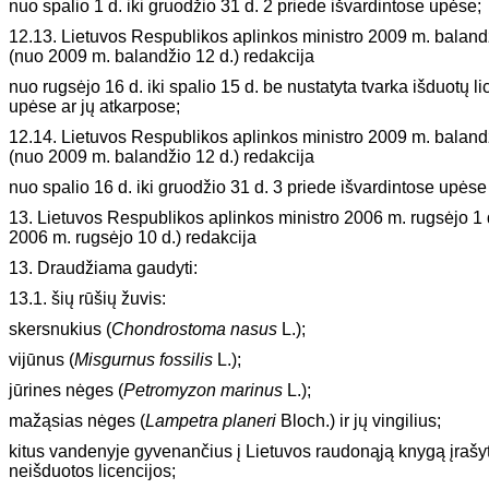
nuo spalio 1 d. iki gruodžio 31 d. 2 priede išvardintose upėse;
12.13. Lietuvos Respublikos aplinkos ministro 2009 m. baland
(nuo 2009 m. balandžio 12 d.) redakcija
nuo rugsėjo 16 d. iki spalio 15 d. be nustatyta tvarka išduotų l
upėse ar jų atkarpose;
12.14. Lietuvos Respublikos aplinkos ministro 2009 m. baland
(nuo 2009 m. balandžio 12 d.) redakcija
nuo spalio 16 d. iki gruodžio 31 d. 3 priede išvardintose upėse
13. Lietuvos Respublikos aplinkos ministro 2006 m. rugsėjo 1
2006 m. rugsėjo 10 d.) redakcija
13. Draudžiama gaudyti:
13.1. šių rūšių žuvis:
skersnukius (
Chondrostoma nasus
L.);
vijūnus (
Misgurnus fossilis
L.);
jūrines nėges (
Petromyzon marinus
L.);
mažąsias nėges (
Lampetra planeri
Bloch.) ir jų vingilius;
kitus vandenyje gyvenančius į Lietuvos raudonąją knygą įrašyt
neišduotos licencijos;