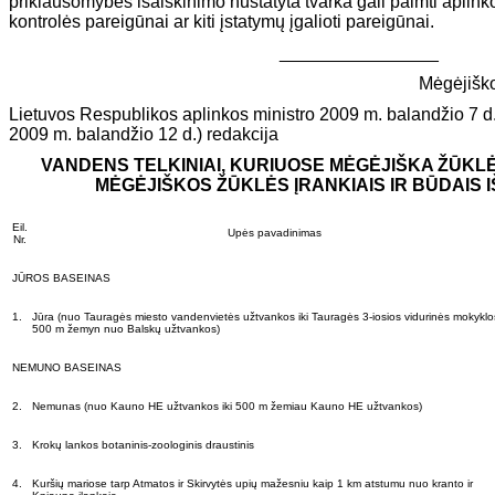
priklausomybės išaiškinimo nustatyta tvarka gali paimti aplin
kontrolės pareigūnai ar kiti įstatymų įgalioti pareigūnai.
________________
Mėgėjiško
Lietuvos Respublikos aplinkos ministro 2009 m. balandžio 7 d
2009 m. balandžio 12 d.) redakcija
VANDENS TELKINIAI, KURIUOSE MĖGĖJIŠKA ŽŪKL
MĖGĖJIŠKOS ŽŪKLĖS ĮRANKIAIS IR BŪDAIS 
Eil.
Upės pavadinimas
Nr.
JŪROS BASEINAS
1.
Jūra (nuo Tauragės miesto vandenvietės užtvankos iki Tauragės 3-iosios vidurinės mokyklos
500 m žemyn nuo Balskų užtvankos)
NEMUNO BASEINAS
2.
Nemunas (nuo Kauno HE užtvankos iki 500 m žemiau Kauno HE užtvankos)
3.
Krokų lankos botaninis-zoologinis draustinis
4.
Kuršių mariose tarp Atmatos ir Skirvytės upių mažesniu kaip 1 km atstumu nuo kranto ir