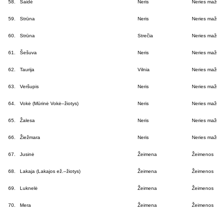
58.
Saidė
Neris
Neries mažų
59.
Strūna
Neris
Neries mažų
60.
Strūna
Strečia
Neries mažų
61.
Šešuva
Neris
Neries mažų
62.
Taurija
Vilnia
Neries mažų
63.
Veršupis
Neris
Neries mažų
64.
Vokė (Mūrinė Vokė–žiotys)
Neris
Neries mažų
65.
Žalesa
Neris
Neries mažų
66.
Žiežmara
Neris
Neries mažų
67.
Jusinė
Žeimena
Žeimenos
68.
Lakaja (Lakajos ež.–žiotys)
Žeimena
Žeimenos
69.
Luknelė
Žeimena
Žeimenos
70.
Mera
Žeimena
Žeimenos