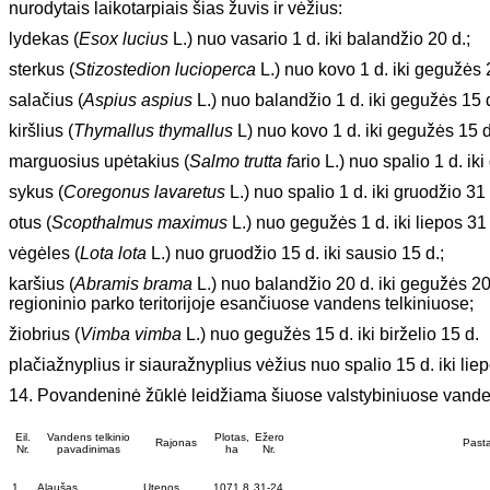
nurodytais laikotarpiais šias žuvis ir vėžius:
lydekas (
Esox lucius
L.) nuo vasario 1 d. iki balandžio 20 d.;
sterkus (
Stizostedion lucioperca
L.) nuo kovo 1 d. iki gegužės 
salačius (
Aspius aspius
L.) nuo balandžio 1 d. iki gegužės 15 d
kiršlius (
Thymallus thymallus
L) nuo kovo 1 d. iki gegužės 15 d
marguosius upėtakius (
Salmo trutta f
ario L.) nuo spalio 1 d. iki
sykus (
Coregonus lavaretus
L.) nuo spalio 1 d. iki gruodžio 31 
otus (
Scopthalmus maximus
L.) nuo gegužės 1 d. iki liepos 31 
vėgėles (
Lota lota
L.) nuo gruodžio 15 d. iki sausio 15 d.;
karšius (
Abramis brama
L.) nuo balandžio 20 d. iki gegužės 2
regioninio parko teritorijoje esančiuose vandens telkiniuose;
žiobrius (
Vimba vimba
L.) nuo gegužės 15 d. iki birželio 15 d.
plačiažnyplius ir siauražnyplius vėžius nuo spalio 15 d. iki lie
14. Povandeninė žūklė leidžiama šiuose valstybiniuose vande
Eil.
Vandens telkinio
Plotas,
Ežero
Rajonas
Past
Nr.
pavadinimas
ha
Nr.
1.
Alaušas
Utenos
1071,8
31-24