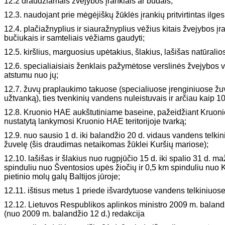
12.2 draudžiamais žvejybos įrankiais ar būdais;
12.3. naudojant prie mėgėjiškų žūklės įrankių pritvirtintas il
12.4. plačiažnyplius ir siauražnyplius vėžius kitais žvejybos įr
bučiukais ir samteliais vėžiams gaudyti;
12.5. kiršlius, marguosius upėtakius, šlakius, lašišas natūrali
12.6. specialiaisiais ženklais pažymėtose verslinės žvejybos v
atstumu nuo jų;
12.7. žuvų praplaukimo takuose (specialiuose įrenginiuose žu
užtvanką), ties tvenkinių vandens nuleistuvais ir arčiau kaip 1
12.8. Kruonio HAE aukštutiniame baseine, pažeidžiant Kruoni
nustatytą lankymosi Kruonio HAE teritorijoje tvarką;
12.9. nuo sausio 1 d. iki balandžio 20 d. vidaus vandens telk
žuvelę (šis draudimas netaikomas žūklei Kuršių mariose);
12.10. lašišas ir šlakius nuo rugpjūčio 15 d. iki spalio 31 d. m
spinduliu nuo Šventosios upės žiočių ir 0,5 km spinduliu nuo K
pietinio molų galų Baltijos jūroje;
12.11. ištisus metus 1 priede išvardytuose vandens telkiniuose
12.12. Lietuvos Respublikos aplinkos ministro 2009 m. baland
(nuo 2009 m. balandžio 12 d.) redakcija