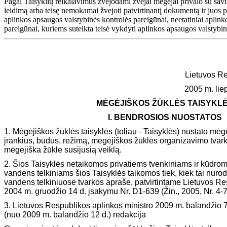
Pagal Taisyklių reikalavimus žvejodami žvejai mėgėjai privalo su savi
leidimą arba teisę nemokamai žvejoti patvirtinantį dokumentą ir juos pa
aplinkos apsaugos valstybinės kontrolės pareigūnai, neetatiniai aplinko
pareigūnai, kuriems suteikta teisė vykdyti aplinkos apsaugos valstybin
Lietuvos Re
2005 m. lie
MĖGĖJIŠKOS ŽŪKLĖS TAISYKL
I. BENDROSIOS NUOSTATOS
1. Mėgėjiškos žūklės taisyklės (toliau - Taisyklės) nustato mėg
įrankius, būdus, režimą, mėgėjiškos žūklės organizavimo tvark
mėgėjiška žūkle susijusią veiklą.
2. Šios Taisyklės netaikomos privatiems tvenkiniams ir kūdrom
vandens telkiniams šios Taisyklės taikomos tiek, kiek tai nuro
vandens telkiniuose tvarkos apraše, patvirtintame Lietuvos Re
2004 m. gruodžio 14 d. įsakymu Nr. D1-639 (Žin., 2005, Nr. 4-7
3. Lietuvos Respublikos aplinkos ministro 2009 m. balandžio 
(nuo 2009 m. balandžio 12 d.) redakcija