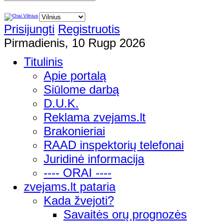
Prisijungti
Registruotis
Pirmadienis, 10 Rugp 2026
Titulinis
Apie portalą
Siūlome darbą
D.U.K.
Reklama zvejams.lt
Brakonieriai
RAAD inspektorių telefonai
Juridinė informacija
---- ORAI ----
zvejams.lt pataria
Kada žvejoti?
Savaitės orų prognozės