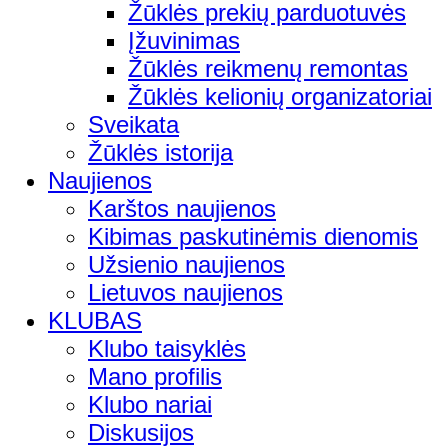
Žūklės prekių parduotuvės
Įžuvinimas
Žūklės reikmenų remontas
Žūklės kelionių organizatoriai
Sveikata
Žūklės istorija
Naujienos
Karštos naujienos
Kibimas paskutinėmis dienomis
Užsienio naujienos
Lietuvos naujienos
KLUBAS
Klubo taisyklės
Mano profilis
Klubo nariai
Diskusijos