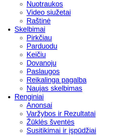
Nuotraukos
Video siužetai
Raštinė
Skelbimai
Pirkčiau
Parduodu
Keičiu
Dovanoju
Paslaugos
Reikalinga pagalba
Naujas skelbimas
Renginiai
Anonsai
Varžybos ir Rezultatai
Žūklės šventės
Susitikimai ir įspūdžiai