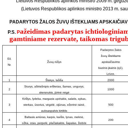
Lietuvos Respublikos aplinkos ministro 2009 m. geguž
(Lietuvos Respublikos aplinkos ministro 2013 m. sau
PADARYTOS ŽALOS ŽUVŲ IŠTEKLIAMS APSKAIČIAVIM
ažeidimas padarytas ichtiologiniam
P.S.
P
gamtiniame rezervate, taikomas triguba
Padarytos žalos
žuvų ištekliams
Eil.
Žuvų rūšys
apskaičiavimo
Nr.
bazinis įkainis (q1),
Lt/vnt.
1
Šlakys, lašiša
2000
Sturys, aštriašnipis eršketas, šamas, ungurys,
2
1000
skersnukis, jūrinė nėgė
Kiršlys, lydeka, margasis upėtakis, salatis, sykas,
3
sterkas, ūsorius, vėgėlė, vijūnas, ežerinė rainė,
500
auksaspalvis kirtiklis
Baltasis amūras, karpis, karšis, lynas, meknė,
4
200
ožka, otas, perpelė, plačiakaktis, šapalas, žiobris