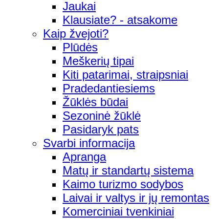
Jaukai
Klausiate? - atsakome
Kaip žvejoti?
Plūdės
Meškerių tipai
Kiti patarimai, straipsniai
Pradedantiesiems
Žūklės būdai
Sezoninė žūklė
Pasidaryk pats
Svarbi informacija
Apranga
Matų ir standartų sistema
Kaimo turizmo sodybos
Laivai ir valtys ir jų remontas
Komerciniai tvenkiniai