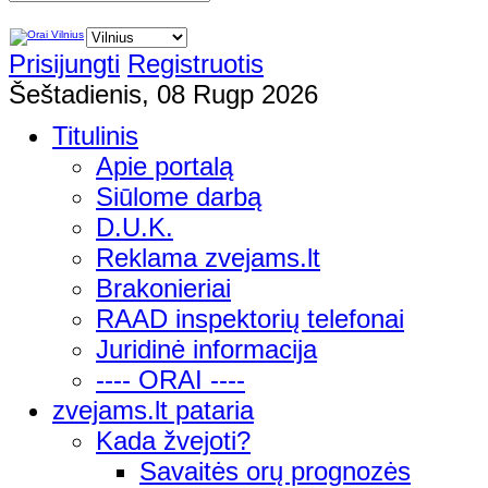
Prisijungti
Registruotis
Šeštadienis, 08 Rugp 2026
Titulinis
Apie portalą
Siūlome darbą
D.U.K.
Reklama zvejams.lt
Brakonieriai
RAAD inspektorių telefonai
Juridinė informacija
---- ORAI ----
zvejams.lt pataria
Kada žvejoti?
Savaitės orų prognozės