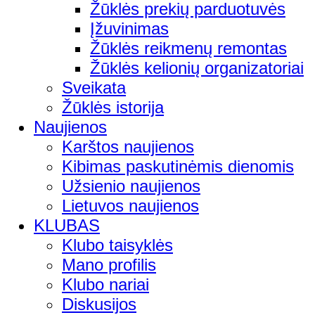
Žūklės prekių parduotuvės
Įžuvinimas
Žūklės reikmenų remontas
Žūklės kelionių organizatoriai
Sveikata
Žūklės istorija
Naujienos
Karštos naujienos
Kibimas paskutinėmis dienomis
Užsienio naujienos
Lietuvos naujienos
KLUBAS
Klubo taisyklės
Mano profilis
Klubo nariai
Diskusijos