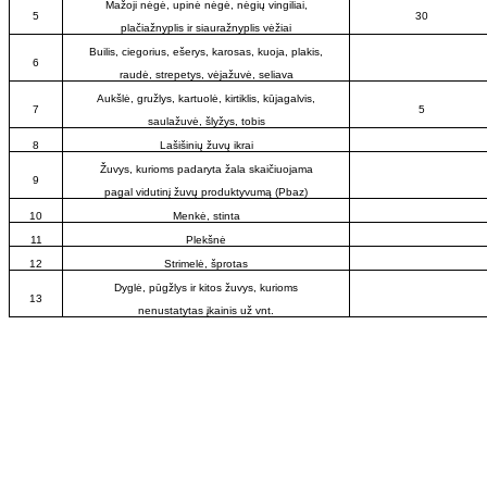
Mažoji nėgė, upinė nėgė, nėgių vingiliai,
5
30
plačiažnyplis ir siauražnyplis vėžiai
Builis, ciegorius, ešerys, karosas, kuoja, plakis,
6
raudė, strepetys, vėjažuvė, seliava
Aukšlė, gružlys, kartuolė, kirtiklis, kūjagalvis,
7
5
saulažuvė, šlyžys, tobis
8
Lašišinių žuvų ikrai
Žuvys, kurioms padaryta žala skaičiuojama
9
pagal vidutinį žuvų produktyvumą (Pbaz)
10
Menkė, stinta
11
Plekšnė
12
Strimelė, šprotas
Dyglė, pūgžlys ir kitos žuvys, kurioms
13
nenustatytas įkainis už vnt.