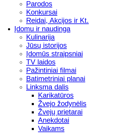
Parodos
Konkursai
Reidai, Akcijos ir Kt.
Įdomu ir naudinga
Kulinarija
Jūsų istorijos
Įdomūs straipsniai
TV laidos
Pažintiniai filmai
Batimetriniai planai
Linksma dalis
Karikatūros
Žvejo žodynėlis
Žvejų prietarai
Anekdotai
Vaikams