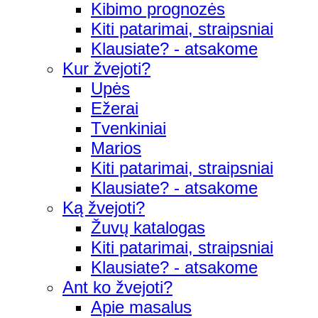
Kibimo prognozės
Kiti patarimai, straipsniai
Klausiate? - atsakome
Kur žvejoti?
Upės
Ežerai
Tvenkiniai
Marios
Kiti patarimai, straipsniai
Klausiate? - atsakome
Ką žvejoti?
Žuvų katalogas
Kiti patarimai, straipsniai
Klausiate? - atsakome
Ant ko žvejoti?
Apie masalus