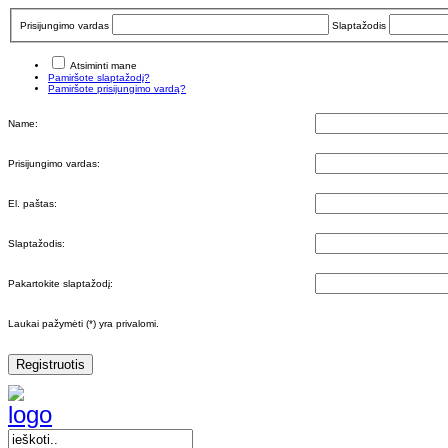
Prisijungimo vardas
Slaptažodis
Atsiminti mane
Pamiršote slaptažodį?
Pamiršote prisijungimo vardą?
Name:
Prisijungimo vardas:
El. paštas:
Slaptažodis:
Pakartokite slaptažodį:
Laukai pažymėti (*) yra privalomi.
Registruotis