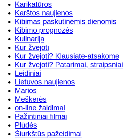
Karikatūros
Karštos naujienos
Kibimas paskutinėmis dienomis
Kibimo prognozės
Kulinarija
Kur žvejoti
Kur žvejoti? Klausiate-atsakome
Kur žvejoti? Patarimai, straipsniai
Leidiniai
Lietuvos naujienos
Marios
Meškerės
on-line žaidimai
Pažintiniai filmai
Plūdės
Šiurkštūs pažeidimai