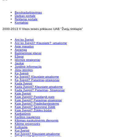
Bendradarbiavimas
Darbas portale
Reklama portale
Kontaktai
2000-2013 © Visos teisės priklauso UAB "Žvejų tinklapis"
Ant ko žvejoti
Ant ko žvejoti? Klausiate? -atsakome
Apie masalus
Apranga
Batimetriniai planai
Ežerai
Įdomūs straipsniai
Jaukai
Juridinė informacija
Jūsų istorijos
Ką žvejoti
Ką žvejoti? Klausiate-atsakome
Ką žvejoti? Patarimai,straipsniai
Kada žvejoti
Kada žvejoti? Klausiate-atsakome
Kada žvejoti? Patarimai, Straipsniai
Kaip žvejoti
Kaip žvejoti? Pasidaryk pats
Kaip žvejoti? Patarimai,straipsniai
Kaip žvejoti? Pradedantiesiems
Kaip žvejoti? Sezoninė žūklė
Kaip žvejoti? Žūklės būdai
Karikatūros
Karštos naujienos
Kibimas paskutinėmis dienomis
Kibimo prognozės
Kulinarija
Kur žvejoti
Kur žvejoti? Klausiate-atsakome