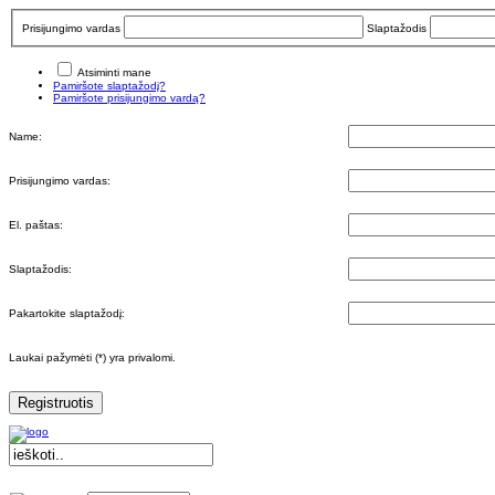
Prisijungimo vardas
Slaptažodis
Atsiminti mane
Pamiršote slaptažodį?
Pamiršote prisijungimo vardą?
Name:
Prisijungimo vardas:
El. paštas:
Slaptažodis:
Pakartokite slaptažodį:
Laukai pažymėti (*) yra privalomi.
Registruotis