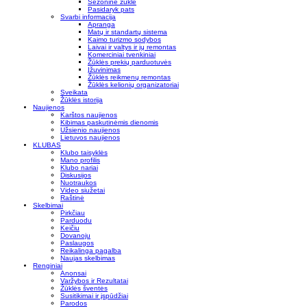
Sezoninė žūklė
Pasidaryk pats
Svarbi informacija
Apranga
Matų ir standartų sistema
Kaimo turizmo sodybos
Laivai ir valtys ir jų remontas
Komerciniai tvenkiniai
Žūklės prekių parduotuvės
Įžuvinimas
Žūklės reikmenų remontas
Žūklės kelionių organizatoriai
Sveikata
Žūklės istorija
Naujienos
Karštos naujienos
Kibimas paskutinėmis dienomis
Užsienio naujienos
Lietuvos naujienos
KLUBAS
Klubo taisyklės
Mano profilis
Klubo nariai
Diskusijos
Nuotraukos
Video siužetai
Raštinė
Skelbimai
Pirkčiau
Parduodu
Keičiu
Dovanoju
Paslaugos
Reikalinga pagalba
Naujas skelbimas
Renginiai
Anonsai
Varžybos ir Rezultatai
Žūklės šventės
Susitikimai ir įspūdžiai
Parodos