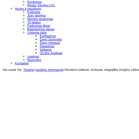
Konkursai
Reidai, Akcijos ir Kt.
Įdomu ir naudinga
Kulinarija
Jūsų istorijos
Įdomūs straipsniai
TV laidos
Pažintiniai filmai
Batimetriniai planai
Linksma dalis
Karikatūros
Žvejo žodynėlis
Žvejų prietarai
Anekdotai
Vaikams
On-line žaidimai
Leidiniai
Nuorodos
Kontaktai
Jūs esate čia:
Titulinis
»
Juridinė informacija
»
Vandens telkiniai, kuriuose mėgėjiška žvejyba uždr