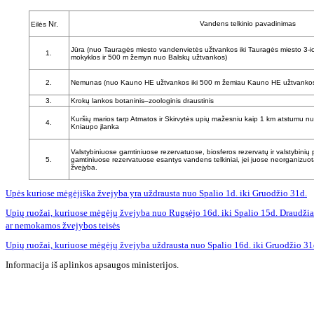
Nr.
Vandens telkinio pavadinimas
Eilės
Jūra (nuo Tauragės miesto vandenvietės užtvankos iki Tauragės miesto 3-io
1.
mokyklos ir 500 m žemyn nuo Balskų užtvankos)
2.
Nemunas (nuo Kauno HE užtvankos iki 500 m žemiau Kauno HE užtvanko
3.
Krokų lankos botaninis–zoologinis draustinis
Kuršių marios tarp Atmatos ir Skirvytės upių mažesniu kaip 1 km atstumu nuo
4.
Kniaupo įlanka
Valstybiniuose gamtiniuose rezervatuose, biosferos rezervatų ir valstybinių 
5.
gamtiniuose rezervatuose esantys vandens telkiniai, jei juose neorganizuota
žvejyba.
Upės
kuriose mėgėjiška žvejyba yra uždrausta nuo Spalio 1d. iki Gruodžio 31d.
Upių ruožai, kuriuose mėgėjų žvejyba nuo Rugsėjo 16d. iki Spalio 15d. Draudžia
ar nemokamos žvejybos teisės
Upių ruožai, kuriuose mėgėjų žvejyba uždrausta nuo Spalio 16d. iki Gruodžio 31
Informacija iš aplinkos apsaugos ministerijos.