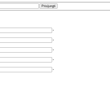
*
*
*
*
*