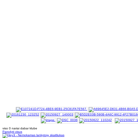
viso 0 nariai dabar klube
Parodyti visus