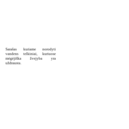
Sarašas kuriame norodyti
vandens telkiniai, kuriuose
mėgėjiška žvejyba yra
uždrausta.