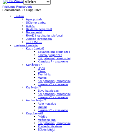
Prisijungti
Registruotis
Penktadienis, 07 Rugp 2026
Titulinis
Apie portalą
Siūlome darbą
D.U.K.
Reklama zvejams.lt
Brakonieriai
RAAD inspektorių telefonai
Juridinė informacija
---- ORAI ----
zvejams.lt pataria
Kada žvejoti?
Savaitės orų prognozės
Kibimo prognozės
Kiti patarimai, straipsniai
Klausiate? - atsakome
Kur žvejoti?
Upės
Ežerai
Tvenkiniai
Marios
Kiti patarimai, straipsniai
Klausiate? - atsakome
Ką žvejoti?
Žuvų katalogas
Kiti patarimai, straipsniai
Klausiate? - atsakome
Ant ko žvejoti?
Apie masalus
Jaukai
Klausiate? - atsakome
Kaip žvejoti?
Plūdės
Meškerių tipai
Kiti patarimai, straipsniai
Pradedantiesiems
Žūklės būdai