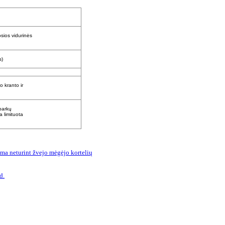
sios vidurinės
s)
 kranto ir
parkų
 limituota
ma neturint žvejo mėgėjo kortelių
d.