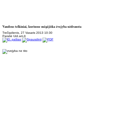
Vandens telkiniai, kuriuose mėgėjiška žvejyba uždrausta
Trečiadienis, 27 Vasaris 2013 10:30
Parašė Urd.am.lt