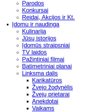
Parodos
Konkursai
Reidai, Akcijos ir Kt.
Įdomu ir naudinga
Kulinarija
Jūsų istorijos
Įdomūs straipsniai
TV laidos
Pažintiniai filmai
Batimetriniai planai
Linksma dalis
Karikatūros
Žvejo žodynėlis
Žvejų prietarai
Anekdotai
Vaikams