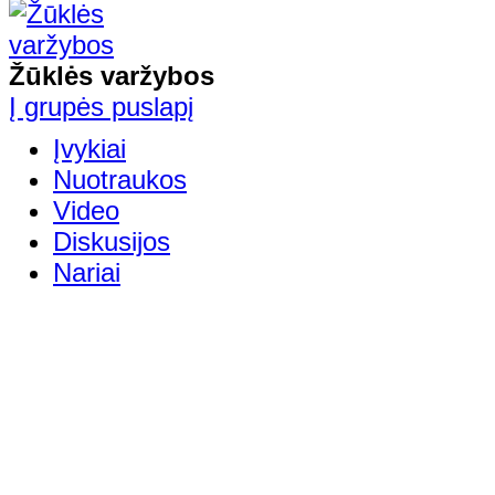
Žūklės varžybos
Į grupės puslapį
Įvykiai
Nuotraukos
Video
Diskusijos
Nariai