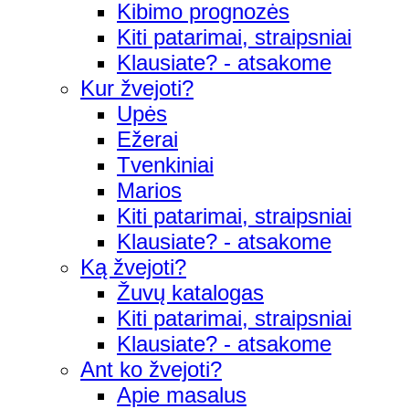
Kibimo prognozės
Kiti patarimai, straipsniai
Klausiate? - atsakome
Kur žvejoti?
Upės
Ežerai
Tvenkiniai
Marios
Kiti patarimai, straipsniai
Klausiate? - atsakome
Ką žvejoti?
Žuvų katalogas
Kiti patarimai, straipsniai
Klausiate? - atsakome
Ant ko žvejoti?
Apie masalus