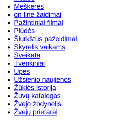
Meškerės
on-line žaidimai
Pažintiniai filmai
Plūdės
Šiurkštūs pažeidimai
Skyrelis vaikams
Sveikata
Tvenkiniai
Upės
Užsienio naujienos
Žūklės istorija
Žuvų katalogas
Žvejo žodynėlis
Žvejų prietarai