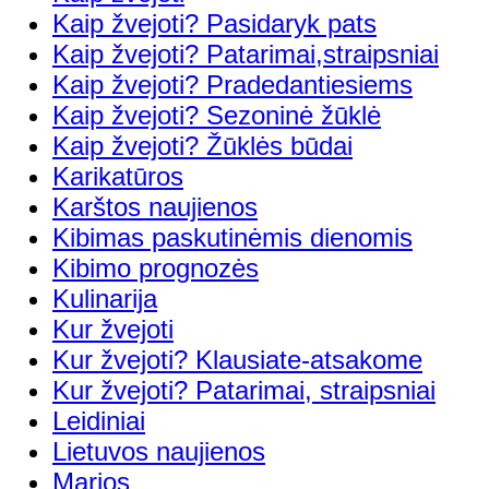
Kaip žvejoti? Pasidaryk pats
Kaip žvejoti? Patarimai,straipsniai
Kaip žvejoti? Pradedantiesiems
Kaip žvejoti? Sezoninė žūklė
Kaip žvejoti? Žūklės būdai
Karikatūros
Karštos naujienos
Kibimas paskutinėmis dienomis
Kibimo prognozės
Kulinarija
Kur žvejoti
Kur žvejoti? Klausiate-atsakome
Kur žvejoti? Patarimai, straipsniai
Leidiniai
Lietuvos naujienos
Marios