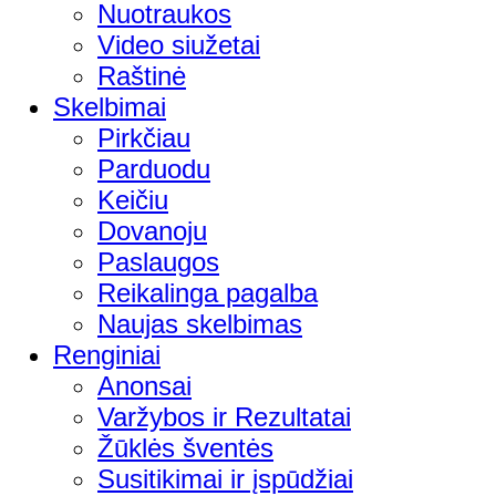
Nuotraukos
Video siužetai
Raštinė
Skelbimai
Pirkčiau
Parduodu
Keičiu
Dovanoju
Paslaugos
Reikalinga pagalba
Naujas skelbimas
Renginiai
Anonsai
Varžybos ir Rezultatai
Žūklės šventės
Susitikimai ir įspūdžiai