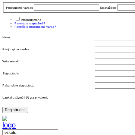
Prisijungimo vardas
Slaptažodis
Atsiminti mane
Pamiršote slaptažodį?
Pamiršote prisijungimo vardą?
Name:
Prisijungimo vardas:
Write e-mail:
Slaptažodis:
Pakartokite slaptažodį:
Laukai pažymėti (*) yra privalomi.
Registruotis