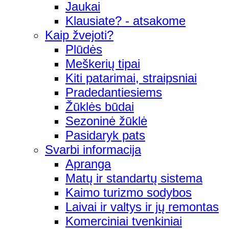
Jaukai
Klausiate? - atsakome
Kaip žvejoti?
Plūdės
Meškerių tipai
Kiti patarimai, straipsniai
Pradedantiesiems
Žūklės būdai
Sezoninė žūklė
Pasidaryk pats
Svarbi informacija
Apranga
Matų ir standartų sistema
Kaimo turizmo sodybos
Laivai ir valtys ir jų remontas
Komerciniai tvenkiniai