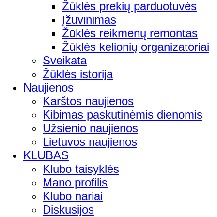
Žūklės prekių parduotuvės
Įžuvinimas
Žūklės reikmenų remontas
Žūklės kelionių organizatoriai
Sveikata
Žūklės istorija
Naujienos
Karštos naujienos
Kibimas paskutinėmis dienomis
Užsienio naujienos
Lietuvos naujienos
KLUBAS
Klubo taisyklės
Mano profilis
Klubo nariai
Diskusijos