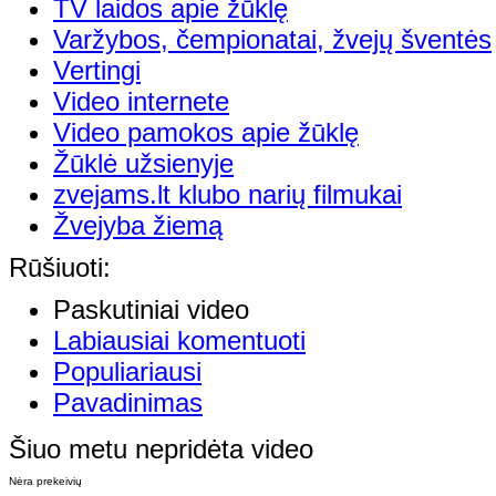
TV laidos apie žūklę
Varžybos, čempionatai, žvejų šventės
Vertingi
Video internete
Video pamokos apie žūklę
Žūklė užsienyje
zvejams.lt klubo narių filmukai
Žvejyba žiemą
Rūšiuoti:
Paskutiniai video
Labiausiai komentuoti
Populiariausi
Pavadinimas
Šiuo metu nepridėta video
Nėra prekeivių