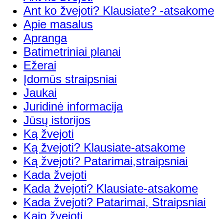
Ant ko žvejoti? Klausiate? -atsakome
Apie masalus
Apranga
Batimetriniai planai
Ežerai
Įdomūs straipsniai
Jaukai
Juridinė informacija
Jūsų istorijos
Ką žvejoti
Ką žvejoti? Klausiate-atsakome
Ką žvejoti? Patarimai,straipsniai
Kada žvejoti
Kada žvejoti? Klausiate-atsakome
Kada žvejoti? Patarimai, Straipsniai
Kaip žvejoti