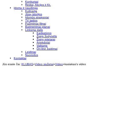
Konkursai
Reidai, Akcijos ir Kt.
Įdomu ir naudinga
Kulinarija
Jūsų istorijos
Įdomūs straipsniai
TV laidos
Pažintiniai filmai
Batimetriniai planai
Linksma dalis
Karikatūros
Žvejo žodynėlis
Žvejų prietarai
Anekdotai
Vaikams
On-line žaidimai
Leidiniai
Nuorodos
Kontaktai
Jūs esate čia:
KLUBAS
»
Video siužetai
»
Video
»
kasiakas's video