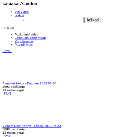
kasiakas's video
Visi Video
Ieškoti
Rūšiuoti:
Paskutiniai video
Labiausiai komentuoti
Populiariausi
Pavadinimas
22:53
Šiandien kimba - Dugninė 2013 06 30
2993 peržiūrėta
13 metus atgal
23:41
Vienam Gale Kablys - Ešeriai 2013 06 23
3088 peržiūrėta
13 metus atgal
22:38