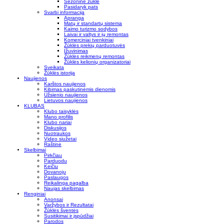
Sezoninė žūklė
Pasidaryk pats
Svarbi informacija
Apranga
Matų ir standartų sistema
Kaimo turizmo sodybos
Laivai ir valtys ir jų remontas
Komerciniai tvenkiniai
Žūklės prekių parduotuvės
Įžuvinimas
Žūklės reikmenų remontas
Žūklės kelionių organizatoriai
Sveikata
Žūklės istorija
Naujienos
Karštos naujienos
Kibimas paskutinėmis dienomis
Užsienio naujienos
Lietuvos naujienos
KLUBAS
Klubo taisyklės
Mano profilis
Klubo nariai
Diskusijos
Nuotraukos
Video siužetai
Raštinė
Skelbimai
Pirkčiau
Parduodu
Keičiu
Dovanoju
Paslaugos
Reikalinga pagalba
Naujas skelbimas
Renginiai
Anonsai
Varžybos ir Rezultatai
Žūklės šventės
Susitikimai ir įspūdžiai
Parodos