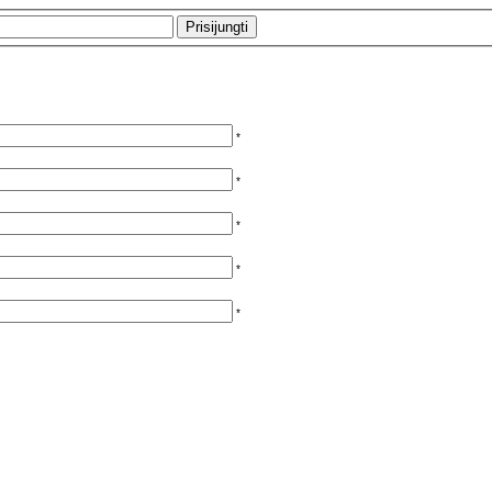
*
*
*
*
*