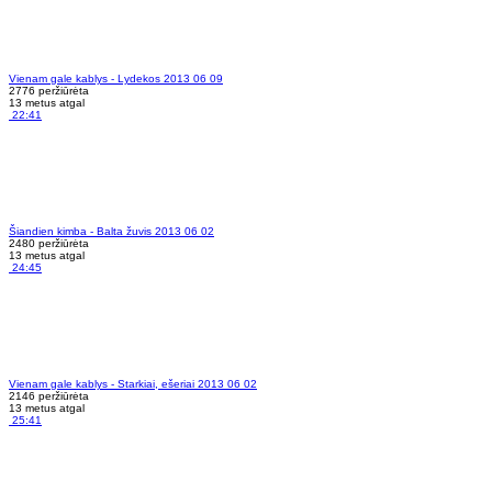
Vienam gale kablys - Lydekos 2013 06 09
2776 peržiūrėta
13 metus atgal
22:41
Šiandien kimba - Balta žuvis 2013 06 02
2480 peržiūrėta
13 metus atgal
24:45
Vienam gale kablys - Starkiai, ešeriai 2013 06 02
2146 peržiūrėta
13 metus atgal
25:41