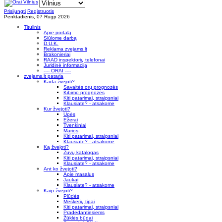
Prisijungti
Registruotis
Penktadienis, 07 Rugp 2026
Titulinis
Apie portalą
Siūlome darbą
D.U.K.
Reklama zvejams.lt
Brakonieriai
RAAD inspektorių telefonai
Juridinė informacija
---- ORAI ----
zvejams.lt pataria
Kada žvejoti?
Savaitės orų prognozės
Kibimo prognozės
Kiti patarimai, straipsniai
Klausiate? - atsakome
Kur žvejoti?
Upės
Ežerai
Tvenkiniai
Marios
Kiti patarimai, straipsniai
Klausiate? - atsakome
Ką žvejoti?
Žuvų katalogas
Kiti patarimai, straipsniai
Klausiate? - atsakome
Ant ko žvejoti?
Apie masalus
Jaukai
Klausiate? - atsakome
Kaip žvejoti?
Plūdės
Meškerių tipai
Kiti patarimai, straipsniai
Pradedantiesiems
Žūklės būdai