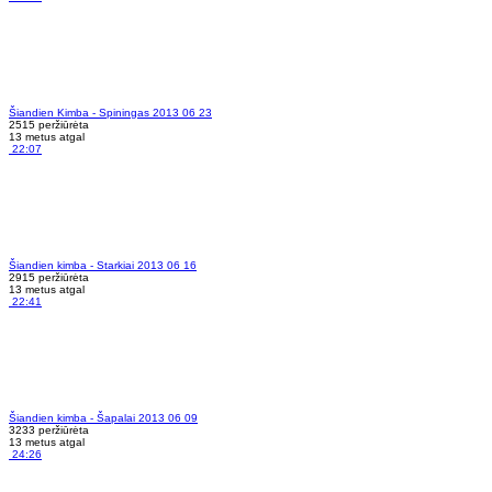
Šiandien Kimba - Spiningas 2013 06 23
2515 peržiūrėta
13 metus atgal
22:07
Šiandien kimba - Starkiai 2013 06 16
2915 peržiūrėta
13 metus atgal
22:41
Šiandien kimba - Šapalai 2013 06 09
3233 peržiūrėta
13 metus atgal
24:26