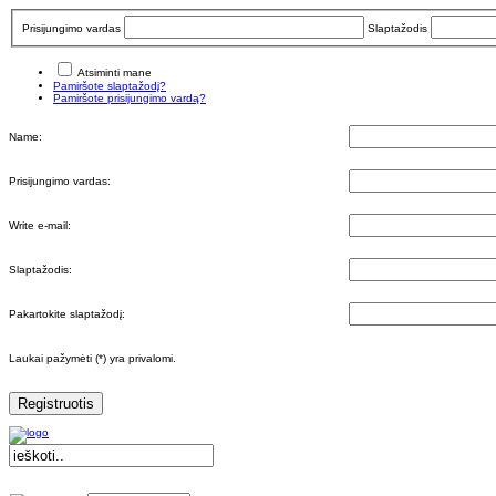
Prisijungimo vardas
Slaptažodis
Atsiminti mane
Pamiršote slaptažodį?
Pamiršote prisijungimo vardą?
Name:
Prisijungimo vardas:
Write e-mail:
Slaptažodis:
Pakartokite slaptažodį:
Laukai pažymėti (*) yra privalomi.
Registruotis