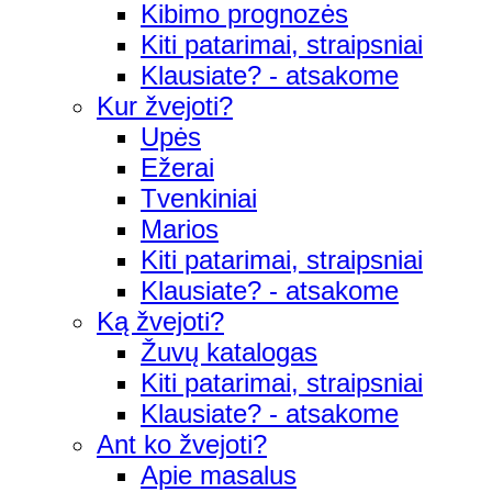
Kibimo prognozės
Kiti patarimai, straipsniai
Klausiate? - atsakome
Kur žvejoti?
Upės
Ežerai
Tvenkiniai
Marios
Kiti patarimai, straipsniai
Klausiate? - atsakome
Ką žvejoti?
Žuvų katalogas
Kiti patarimai, straipsniai
Klausiate? - atsakome
Ant ko žvejoti?
Apie masalus