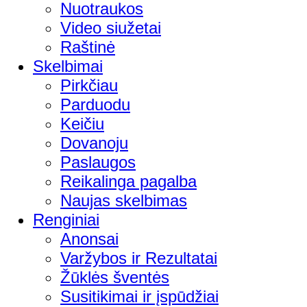
Nuotraukos
Video siužetai
Raštinė
Skelbimai
Pirkčiau
Parduodu
Keičiu
Dovanoju
Paslaugos
Reikalinga pagalba
Naujas skelbimas
Renginiai
Anonsai
Varžybos ir Rezultatai
Žūklės šventės
Susitikimai ir įspūdžiai