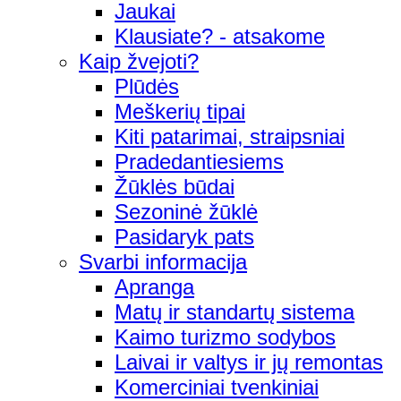
Jaukai
Klausiate? - atsakome
Kaip žvejoti?
Plūdės
Meškerių tipai
Kiti patarimai, straipsniai
Pradedantiesiems
Žūklės būdai
Sezoninė žūklė
Pasidaryk pats
Svarbi informacija
Apranga
Matų ir standartų sistema
Kaimo turizmo sodybos
Laivai ir valtys ir jų remontas
Komerciniai tvenkiniai