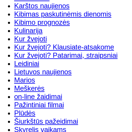
Karštos naujienos
Kibimas paskutinėmis dienomis
Kibimo prognozės
Kulinarija
Kur žvejoti
Kur žvejoti? Klausiate-atsakome
Kur žvejoti? Patarimai, straipsniai
Leidiniai
Lietuvos naujienos
Marios
Meškerės
on-line žaidimai
Pažintiniai filmai
Plūdės
Šiurkštūs pažeidimai
Skyrelis vaikams