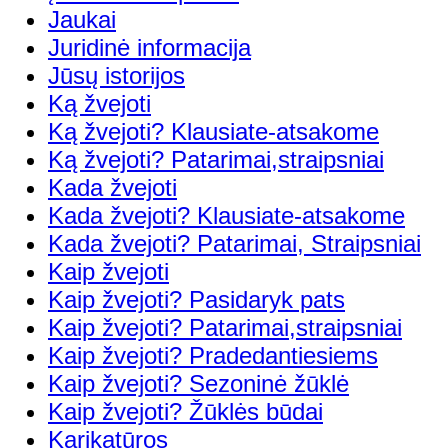
Jaukai
Juridinė informacija
Jūsų istorijos
Ką žvejoti
Ką žvejoti? Klausiate-atsakome
Ką žvejoti? Patarimai,straipsniai
Kada žvejoti
Kada žvejoti? Klausiate-atsakome
Kada žvejoti? Patarimai, Straipsniai
Kaip žvejoti
Kaip žvejoti? Pasidaryk pats
Kaip žvejoti? Patarimai,straipsniai
Kaip žvejoti? Pradedantiesiems
Kaip žvejoti? Sezoninė žūklė
Kaip žvejoti? Žūklės būdai
Karikatūros