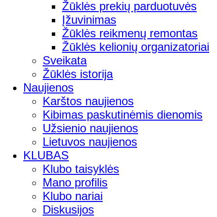
Žūklės prekių parduotuvės
Įžuvinimas
Žūklės reikmenų remontas
Žūklės kelionių organizatoriai
Sveikata
Žūklės istorija
Naujienos
Karštos naujienos
Kibimas paskutinėmis dienomis
Užsienio naujienos
Lietuvos naujienos
KLUBAS
Klubo taisyklės
Mano profilis
Klubo nariai
Diskusijos