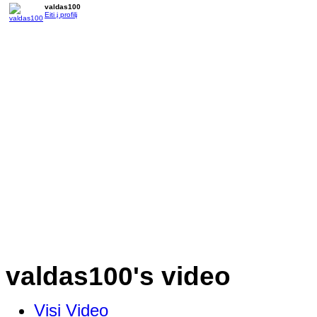
valdas100
Eiti į profilį
valdas100's video
Visi Video