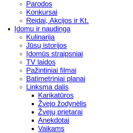
Parodos
Konkursai
Reidai, Akcijos ir Kt.
Įdomu ir naudinga
Kulinarija
Jūsų istorijos
Įdomūs straipsniai
TV laidos
Pažintiniai filmai
Batimetriniai planai
Linksma dalis
Karikatūros
Žvejo žodynėlis
Žvejų prietarai
Anekdotai
Vaikams