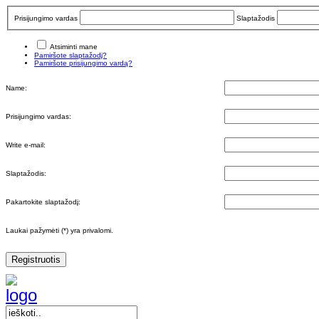
Prisijungimo vardas
Slaptažodis
Atsiminti mane
Pamiršote slaptažodį?
Pamiršote prisijungimo vardą?
Name:
Prisijungimo vardas:
Write e-mail:
Slaptažodis:
Pakartokite slaptažodį:
Laukai pažymėti (*) yra privalomi.
Registruotis