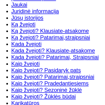
Jaukai
Juridinė informacija
Jūsų istorijos
Ką žvejoti
Ką žvejoti? Klausiate-atsakome
Ką žvejoti? Patarimai,straipsniai
Kada žvejoti
Kada žvejoti? Klausiate-atsakome
Kada žvejoti? Patarimai, Straipsniai
Kaip žvejoti
Kaip žvejoti? Pasidaryk pats
Kaip žvejoti? Patarimai,straipsniai
Kaip žvejoti? Pradedantiesiems
Kaip žvejoti? Sezoninė žūklė
Kaip žvejoti? Žūklės būdai
Karikatūros