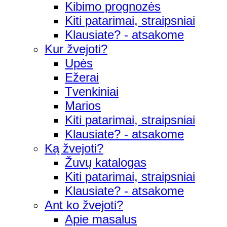
Kibimo prognozės
Kiti patarimai, straipsniai
Klausiate? - atsakome
Kur žvejoti?
Upės
Ežerai
Tvenkiniai
Marios
Kiti patarimai, straipsniai
Klausiate? - atsakome
Ką žvejoti?
Žuvų katalogas
Kiti patarimai, straipsniai
Klausiate? - atsakome
Ant ko žvejoti?
Apie masalus