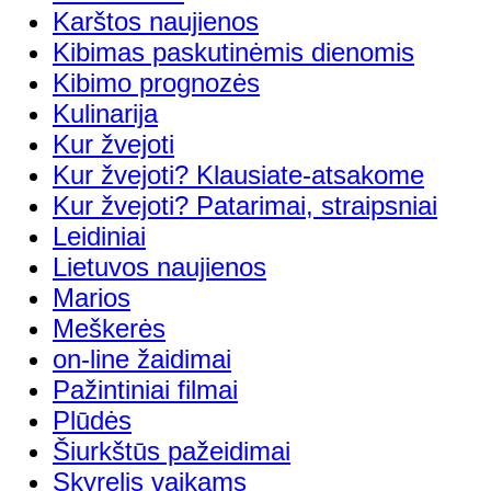
Karštos naujienos
Kibimas paskutinėmis dienomis
Kibimo prognozės
Kulinarija
Kur žvejoti
Kur žvejoti? Klausiate-atsakome
Kur žvejoti? Patarimai, straipsniai
Leidiniai
Lietuvos naujienos
Marios
Meškerės
on-line žaidimai
Pažintiniai filmai
Plūdės
Šiurkštūs pažeidimai
Skyrelis vaikams