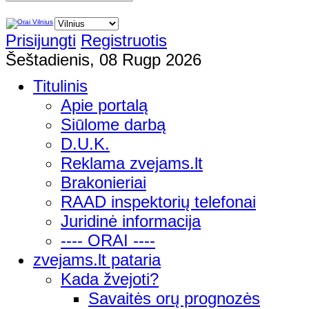
Prisijungti
Registruotis
Šeštadienis, 08 Rugp 2026
Titulinis
Apie portalą
Siūlome darbą
D.U.K.
Reklama zvejams.lt
Brakonieriai
RAAD inspektorių telefonai
Juridinė informacija
---- ORAI ----
zvejams.lt pataria
Kada žvejoti?
Savaitės orų prognozės