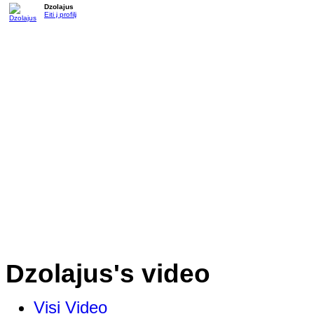
Dzolajus
Eiti į profilį
Dzolajus's video
Visi Video