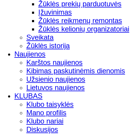
Žūklės prekių parduotuvės
Įžuvinimas
Žūklės reikmenų remontas
Žūklės kelionių organizatoriai
Sveikata
Žūklės istorija
Naujienos
Karštos naujienos
Kibimas paskutinėmis dienomis
Užsienio naujienos
Lietuvos naujienos
KLUBAS
Klubo taisyklės
Mano profilis
Klubo nariai
Diskusijos