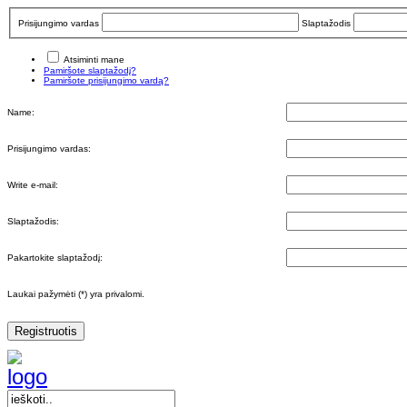
Prisijungimo vardas
Slaptažodis
Atsiminti mane
Pamiršote slaptažodį?
Pamiršote prisijungimo vardą?
Name:
Prisijungimo vardas:
Write e-mail:
Slaptažodis:
Pakartokite slaptažodį:
Laukai pažymėti (*) yra privalomi.
Registruotis