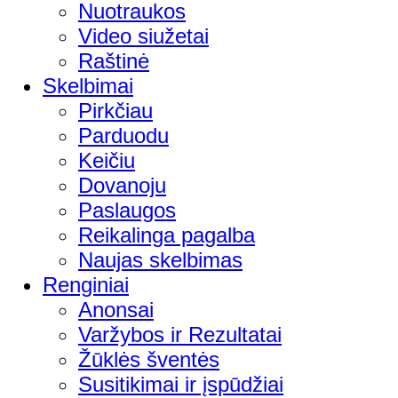
Nuotraukos
Video siužetai
Raštinė
Skelbimai
Pirkčiau
Parduodu
Keičiu
Dovanoju
Paslaugos
Reikalinga pagalba
Naujas skelbimas
Renginiai
Anonsai
Varžybos ir Rezultatai
Žūklės šventės
Susitikimai ir įspūdžiai