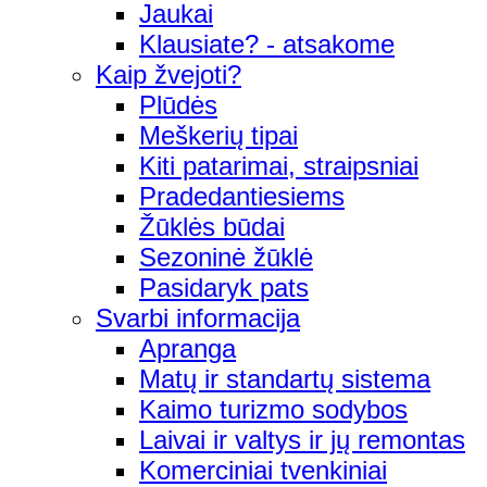
Jaukai
Klausiate? - atsakome
Kaip žvejoti?
Plūdės
Meškerių tipai
Kiti patarimai, straipsniai
Pradedantiesiems
Žūklės būdai
Sezoninė žūklė
Pasidaryk pats
Svarbi informacija
Apranga
Matų ir standartų sistema
Kaimo turizmo sodybos
Laivai ir valtys ir jų remontas
Komerciniai tvenkiniai