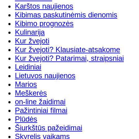
Karštos naujienos
Kibimas paskutinėmis dienomis
Kibimo prognozės
Kulinarija
Kur žvejoti
Kur žvejoti? Klausiate-atsakome
Kur žvejoti? Patarimai, straipsniai
Leidiniai
Lietuvos naujienos
Marios
Meškerės
on-line žaidimai
Pažintiniai filmai
Plūdės
Šiurkštūs pažeidimai
Skyrelis vaikams