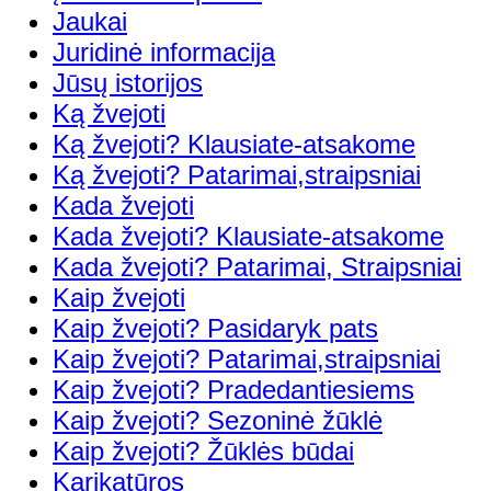
Jaukai
Juridinė informacija
Jūsų istorijos
Ką žvejoti
Ką žvejoti? Klausiate-atsakome
Ką žvejoti? Patarimai,straipsniai
Kada žvejoti
Kada žvejoti? Klausiate-atsakome
Kada žvejoti? Patarimai, Straipsniai
Kaip žvejoti
Kaip žvejoti? Pasidaryk pats
Kaip žvejoti? Patarimai,straipsniai
Kaip žvejoti? Pradedantiesiems
Kaip žvejoti? Sezoninė žūklė
Kaip žvejoti? Žūklės būdai
Karikatūros