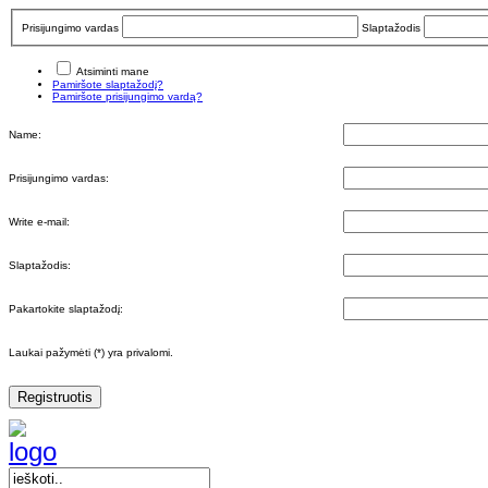
Prisijungimo vardas
Slaptažodis
Atsiminti mane
Pamiršote slaptažodį?
Pamiršote prisijungimo vardą?
Name:
Prisijungimo vardas:
Write e-mail:
Slaptažodis:
Pakartokite slaptažodį:
Laukai pažymėti (*) yra privalomi.
Registruotis