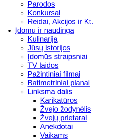
Parodos
Konkursai
Reidai, Akcijos ir Kt.
Įdomu ir naudinga
Kulinarija
Jūsų istorijos
Įdomūs straipsniai
TV laidos
Pažintiniai filmai
Batimetriniai planai
Linksma dalis
Karikatūros
Žvejo žodynėlis
Žvejų prietarai
Anekdotai
Vaikams