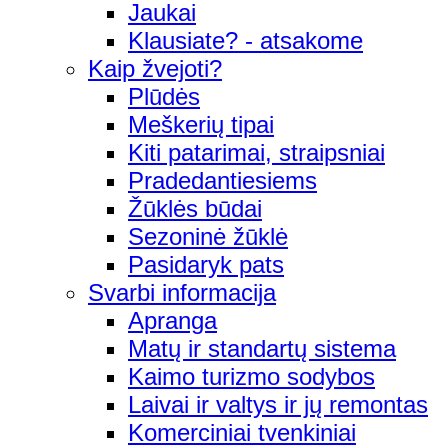
Jaukai
Klausiate? - atsakome
Kaip žvejoti?
Plūdės
Meškerių tipai
Kiti patarimai, straipsniai
Pradedantiesiems
Žūklės būdai
Sezoninė žūklė
Pasidaryk pats
Svarbi informacija
Apranga
Matų ir standartų sistema
Kaimo turizmo sodybos
Laivai ir valtys ir jų remontas
Komerciniai tvenkiniai