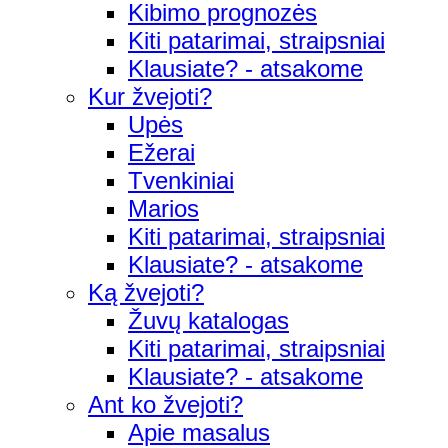
Kibimo prognozės
Kiti patarimai, straipsniai
Klausiate? - atsakome
Kur žvejoti?
Upės
Ežerai
Tvenkiniai
Marios
Kiti patarimai, straipsniai
Klausiate? - atsakome
Ką žvejoti?
Žuvų katalogas
Kiti patarimai, straipsniai
Klausiate? - atsakome
Ant ko žvejoti?
Apie masalus