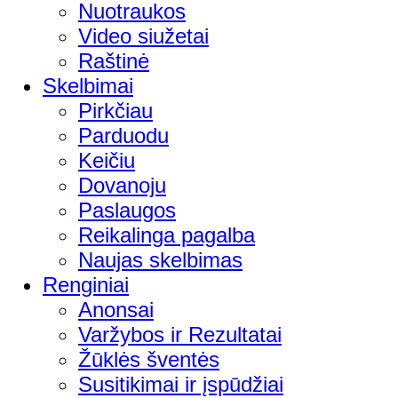
Nuotraukos
Video siužetai
Raštinė
Skelbimai
Pirkčiau
Parduodu
Keičiu
Dovanoju
Paslaugos
Reikalinga pagalba
Naujas skelbimas
Renginiai
Anonsai
Varžybos ir Rezultatai
Žūklės šventės
Susitikimai ir įspūdžiai