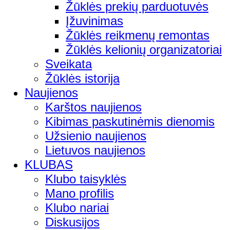
Žūklės prekių parduotuvės
Įžuvinimas
Žūklės reikmenų remontas
Žūklės kelionių organizatoriai
Sveikata
Žūklės istorija
Naujienos
Karštos naujienos
Kibimas paskutinėmis dienomis
Užsienio naujienos
Lietuvos naujienos
KLUBAS
Klubo taisyklės
Mano profilis
Klubo nariai
Diskusijos