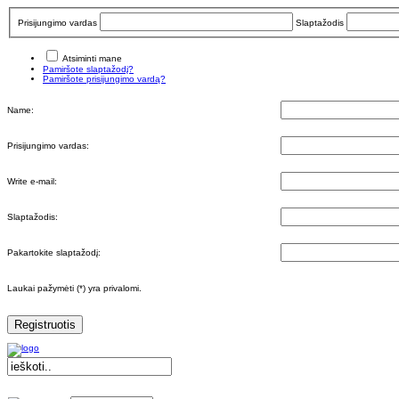
Prisijungimo vardas
Slaptažodis
Atsiminti mane
Pamiršote slaptažodį?
Pamiršote prisijungimo vardą?
Name:
Prisijungimo vardas:
Write e-mail:
Slaptažodis:
Pakartokite slaptažodį:
Laukai pažymėti (*) yra privalomi.
Registruotis