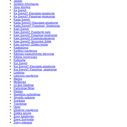
Jaukai
Juridinė informacija
Jūsų istorijos
Ką žvejoti
Ką žvejoti? Klausiate-atsakome
Ką žvejoti? Patarimai,straipsniai
Kada žvejoti
Kada žvejoti? Klausiate-atsakome
Kada žvejoti? Patarimai, Straipsniai
Kaip žvejoti
Kaip žvejoti? Pasidaryk pats
Kaip žvejoti? Patarimai,straipsniai
Kaip žvejoti? Pradedantiesiems
Kaip žvejoti? Sezoninė žūklė
Kaip žvejoti? Žūklės būdai
Karikatūros
Karštos naujienos
Kibimas paskutinėmis dienomis
Kibimo prognozės
Kulinarija
Kur žvejoti
Kur žvejoti? Klausiate-atsakome
Kur žvejoti? Patarimai, straipsniai
Leidiniai
Lietuvos naujienos
Marios
Meškerės
on-line žaidimai
Pažintiniai filmai
Plūdės
Šiurkštūs pažeidimai
Skyrelis vaikams
Sveikata
Tvenkiniai
Upės
Užsienio naujienos
Žūklės istorija
Žuvų katalogas
Žvejo žodynėlis
Žvejų prietarai