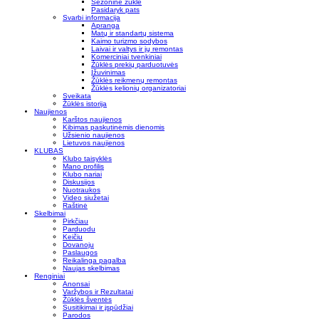
Sezoninė žūklė
Pasidaryk pats
Svarbi informacija
Apranga
Matų ir standartų sistema
Kaimo turizmo sodybos
Laivai ir valtys ir jų remontas
Komerciniai tvenkiniai
Žūklės prekių parduotuvės
Įžuvinimas
Žūklės reikmenų remontas
Žūklės kelionių organizatoriai
Sveikata
Žūklės istorija
Naujienos
Karštos naujienos
Kibimas paskutinėmis dienomis
Užsienio naujienos
Lietuvos naujienos
KLUBAS
Klubo taisyklės
Mano profilis
Klubo nariai
Diskusijos
Nuotraukos
Video siužetai
Raštinė
Skelbimai
Pirkčiau
Parduodu
Keičiu
Dovanoju
Paslaugos
Reikalinga pagalba
Naujas skelbimas
Renginiai
Anonsai
Varžybos ir Rezultatai
Žūklės šventės
Susitikimai ir įspūdžiai
Parodos