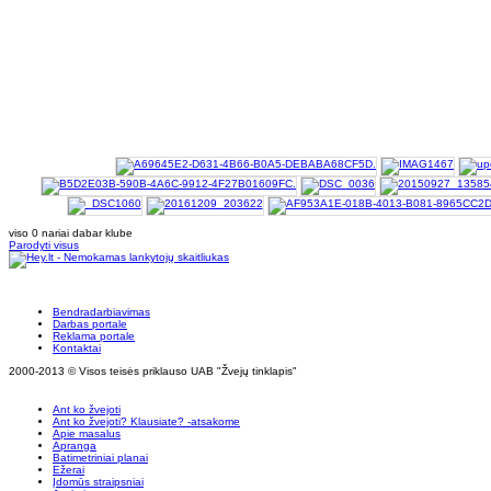
viso 0 nariai dabar klube
Parodyti visus
Bendradarbiavimas
Darbas portale
Reklama portale
Kontaktai
2000-2013 © Visos teisės priklauso UAB "Žvejų tinklapis"
Ant ko žvejoti
Ant ko žvejoti? Klausiate? -atsakome
Apie masalus
Apranga
Batimetriniai planai
Ežerai
Įdomūs straipsniai