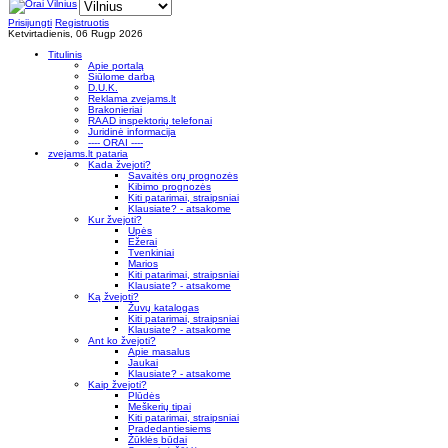
Prisijungti
Registruotis
Ketvirtadienis, 06 Rugp 2026
Titulinis
Apie portalą
Siūlome darbą
D.U.K.
Reklama zvejams.lt
Brakonieriai
RAAD inspektorių telefonai
Juridinė informacija
---- ORAI ----
zvejams.lt pataria
Kada žvejoti?
Savaitės orų prognozės
Kibimo prognozės
Kiti patarimai, straipsniai
Klausiate? - atsakome
Kur žvejoti?
Upės
Ežerai
Tvenkiniai
Marios
Kiti patarimai, straipsniai
Klausiate? - atsakome
Ką žvejoti?
Žuvų katalogas
Kiti patarimai, straipsniai
Klausiate? - atsakome
Ant ko žvejoti?
Apie masalus
Jaukai
Klausiate? - atsakome
Kaip žvejoti?
Plūdės
Meškerių tipai
Kiti patarimai, straipsniai
Pradedantiesiems
Žūklės būdai