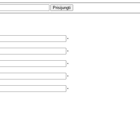
*
*
*
*
*