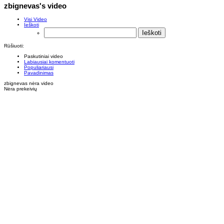
zbignevas's video
Visi Video
Ieškoti
Rūšiuoti:
Paskutiniai video
Labiausiai komentuoti
Populiariausi
Pavadinimas
zbignevas nėra video
Nėra prekeivių