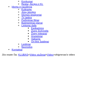
Konkursai
Reidai, Akcijos ir Kt.
Įdomu ir naudinga
Kulinarija
Jūsų istorijos
Įdomūs straipsniai
TV laidos
Pažintiniai filmai
Batimetriniai planai
Linksma dalis
Karikatūros
Žvejo žodynėlis
Žvejų prietarai
Anekdotai
Vaikams
On-line žaidimai
Leidiniai
Nuorodos
Kontaktai
Jūs esate čia:
KLUBAS
»
Video siužetai
»
Video
»
zbignevas's video