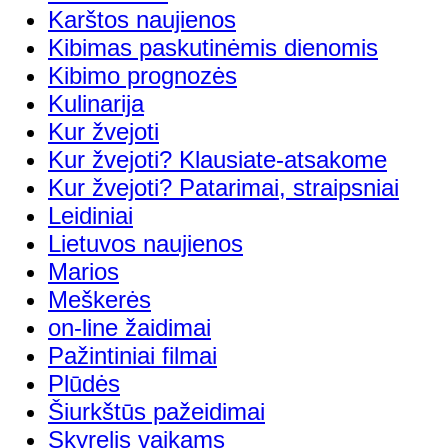
Karštos naujienos
Kibimas paskutinėmis dienomis
Kibimo prognozės
Kulinarija
Kur žvejoti
Kur žvejoti? Klausiate-atsakome
Kur žvejoti? Patarimai, straipsniai
Leidiniai
Lietuvos naujienos
Marios
Meškerės
on-line žaidimai
Pažintiniai filmai
Plūdės
Šiurkštūs pažeidimai
Skyrelis vaikams