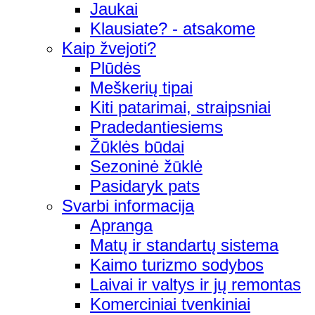
Jaukai
Klausiate? - atsakome
Kaip žvejoti?
Plūdės
Meškerių tipai
Kiti patarimai, straipsniai
Pradedantiesiems
Žūklės būdai
Sezoninė žūklė
Pasidaryk pats
Svarbi informacija
Apranga
Matų ir standartų sistema
Kaimo turizmo sodybos
Laivai ir valtys ir jų remontas
Komerciniai tvenkiniai