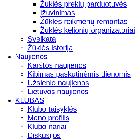
Žūklės prekių parduotuvės
Įžuvinimas
Žūklės reikmenų remontas
Žūklės kelionių organizatoriai
Sveikata
Žūklės istorija
Naujienos
Karštos naujienos
Kibimas paskutinėmis dienomis
Užsienio naujienos
Lietuvos naujienos
KLUBAS
Klubo taisyklės
Mano profilis
Klubo nariai
Diskusijos