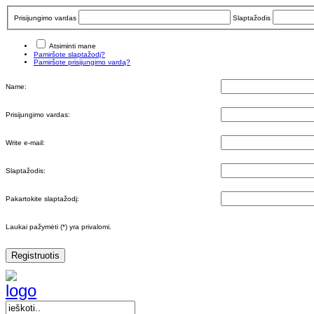
Prisijungimo vardas
Slaptažodis
Atsiminti mane
Pamiršote slaptažodį?
Pamiršote prisijungimo vardą?
Name:
Prisijungimo vardas:
Write e-mail:
Slaptažodis:
Pakartokite slaptažodį:
Laukai pažymėti (*) yra privalomi.
Registruotis