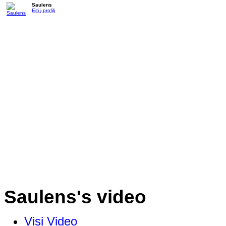
Saulens
Eiti į profilį
Saulens's video
Visi Video