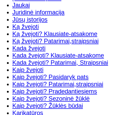
Jaukai
Juridinė informacija
Jūsų istorijos
Ką žvejoti
Ką žvejoti? Klausiate-atsakome
Ką žvejoti? Patarimai,straipsniai
Kada žvejoti
Kada žvejoti? Klausiate-atsakome
Kada žvejoti? Patarimai, Straipsniai
Kaip žvejoti
Kaip žvejoti? Pasidaryk pats
Kaip žvejoti? Patarimai,straipsniai
Kaip žvejoti? Pradedantiesiems
Kaip žvejoti? Sezoninė žūklė
Kaip žvejoti? Žūklės būdai
Karikatūros