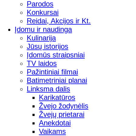
Parodos
Konkursai
Reidai, Akcijos ir Kt.
Įdomu ir naudinga
Kulinarija
Jūsų istorijos
Įdomūs straipsniai
TV laidos
Pažintiniai filmai
Batimetriniai planai
Linksma dalis
Karikatūros
Žvejo žodynėlis
Žvejų prietarai
Anekdotai
Vaikams