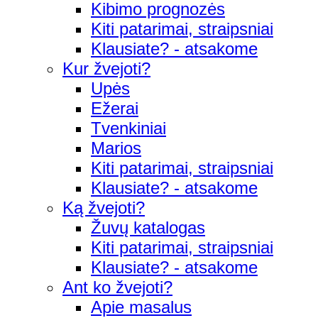
Kibimo prognozės
Kiti patarimai, straipsniai
Klausiate? - atsakome
Kur žvejoti?
Upės
Ežerai
Tvenkiniai
Marios
Kiti patarimai, straipsniai
Klausiate? - atsakome
Ką žvejoti?
Žuvų katalogas
Kiti patarimai, straipsniai
Klausiate? - atsakome
Ant ko žvejoti?
Apie masalus