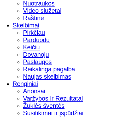
Nuotraukos
Video siužetai
Raštinė
Skelbimai
Pirkčiau
Parduodu
Keičiu
Dovanoju
Paslaugos
Reikalinga pagalba
Naujas skelbimas
Renginiai
Anonsai
Varžybos ir Rezultatai
Žūklės šventės
Susitikimai ir įspūdžiai