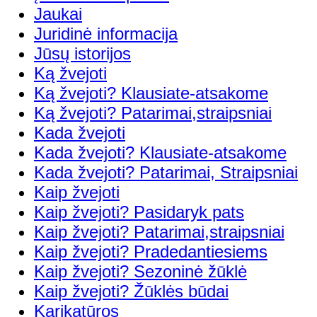
Jaukai
Juridinė informacija
Jūsų istorijos
Ką žvejoti
Ką žvejoti? Klausiate-atsakome
Ką žvejoti? Patarimai,straipsniai
Kada žvejoti
Kada žvejoti? Klausiate-atsakome
Kada žvejoti? Patarimai, Straipsniai
Kaip žvejoti
Kaip žvejoti? Pasidaryk pats
Kaip žvejoti? Patarimai,straipsniai
Kaip žvejoti? Pradedantiesiems
Kaip žvejoti? Sezoninė žūklė
Kaip žvejoti? Žūklės būdai
Karikatūros