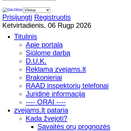
Prisijungti
Registruotis
Ketvirtadienis, 06 Rugp 2026
Titulinis
Apie portalą
Siūlome darbą
D.U.K.
Reklama zvejams.lt
Brakonieriai
RAAD inspektorių telefonai
Juridinė informacija
---- ORAI ----
zvejams.lt pataria
Kada žvejoti?
Savaitės orų prognozės