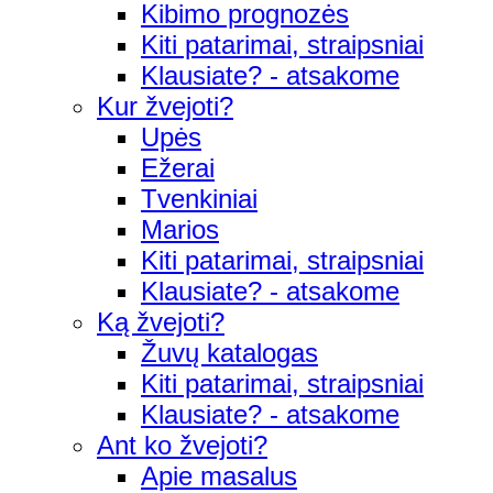
Kibimo prognozės
Kiti patarimai, straipsniai
Klausiate? - atsakome
Kur žvejoti?
Upės
Ežerai
Tvenkiniai
Marios
Kiti patarimai, straipsniai
Klausiate? - atsakome
Ką žvejoti?
Žuvų katalogas
Kiti patarimai, straipsniai
Klausiate? - atsakome
Ant ko žvejoti?
Apie masalus