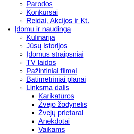
Parodos
Konkursai
Reidai, Akcijos ir Kt.
Įdomu ir naudinga
Kulinarija
Jūsų istorijos
Įdomūs straipsniai
TV laidos
Pažintiniai filmai
Batimetriniai planai
Linksma dalis
Karikatūros
Žvejo žodynėlis
Žvejų prietarai
Anekdotai
Vaikams