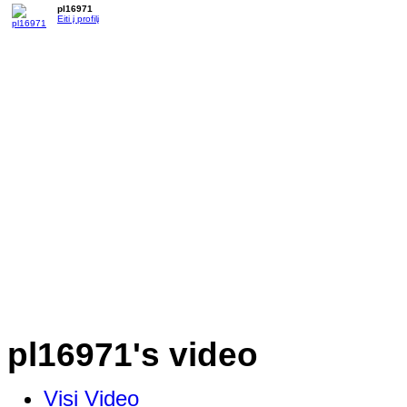
pl16971
Eiti į profilį
pl16971's video
Visi Video