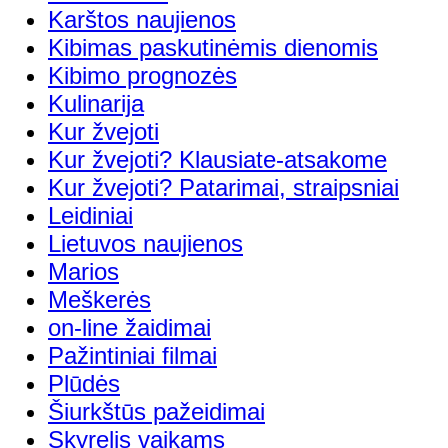
Karštos naujienos
Kibimas paskutinėmis dienomis
Kibimo prognozės
Kulinarija
Kur žvejoti
Kur žvejoti? Klausiate-atsakome
Kur žvejoti? Patarimai, straipsniai
Leidiniai
Lietuvos naujienos
Marios
Meškerės
on-line žaidimai
Pažintiniai filmai
Plūdės
Šiurkštūs pažeidimai
Skyrelis vaikams