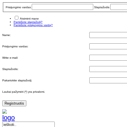
Prisijungimo vardas
Slaptažodis
Atsiminti mane
Pamiršote slaptažodį?
Pamiršote prisijungimo vardą?
Name:
Prisijungimo vardas:
Write e-mail:
Slaptažodis:
Pakartokite slaptažodį:
Laukai pažymėti (*) yra privalomi.
Registruotis