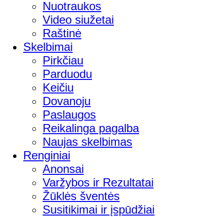
Nuotraukos
Video siužetai
Raštinė
Skelbimai
Pirkčiau
Parduodu
Keičiu
Dovanoju
Paslaugos
Reikalinga pagalba
Naujas skelbimas
Renginiai
Anonsai
Varžybos ir Rezultatai
Žūklės šventės
Susitikimai ir įspūdžiai