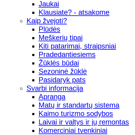
Jaukai
Klausiate? - atsakome
Kaip žvejoti?
Plūdės
Meškerių tipai
Kiti patarimai, straipsniai
Pradedantiesiems
Žūklės būdai
Sezoninė žūklė
Pasidaryk pats
Svarbi informacija
Apranga
Matų ir standartų sistema
Kaimo turizmo sodybos
Laivai ir valtys ir jų remontas
Komerciniai tvenkiniai