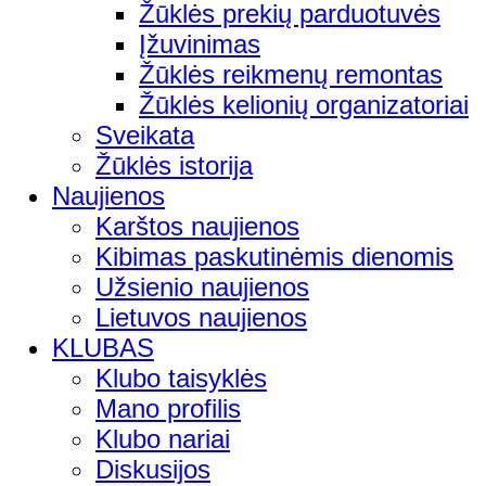
Žūklės prekių parduotuvės
Įžuvinimas
Žūklės reikmenų remontas
Žūklės kelionių organizatoriai
Sveikata
Žūklės istorija
Naujienos
Karštos naujienos
Kibimas paskutinėmis dienomis
Užsienio naujienos
Lietuvos naujienos
KLUBAS
Klubo taisyklės
Mano profilis
Klubo nariai
Diskusijos