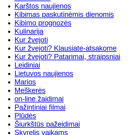
Karštos naujienos
Kibimas paskutinėmis dienomis
Kibimo prognozės
Kulinarija
Kur žvejoti
Kur žvejoti? Klausiate-atsakome
Kur žvejoti? Patarimai, straipsniai
Leidiniai
Lietuvos naujienos
Marios
Meškerės
on-line žaidimai
Pažintiniai filmai
Plūdės
Šiurkštūs pažeidimai
Skyrelis vaikams