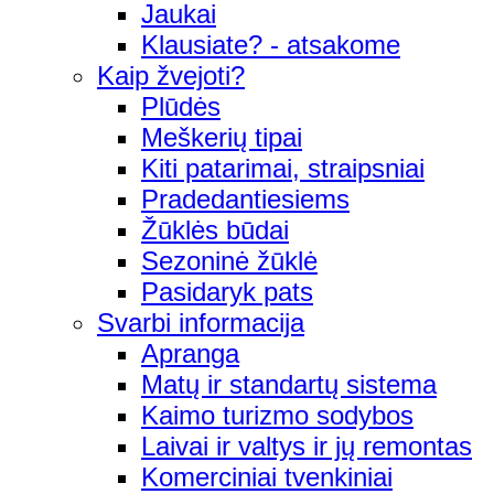
Jaukai
Klausiate? - atsakome
Kaip žvejoti?
Plūdės
Meškerių tipai
Kiti patarimai, straipsniai
Pradedantiesiems
Žūklės būdai
Sezoninė žūklė
Pasidaryk pats
Svarbi informacija
Apranga
Matų ir standartų sistema
Kaimo turizmo sodybos
Laivai ir valtys ir jų remontas
Komerciniai tvenkiniai