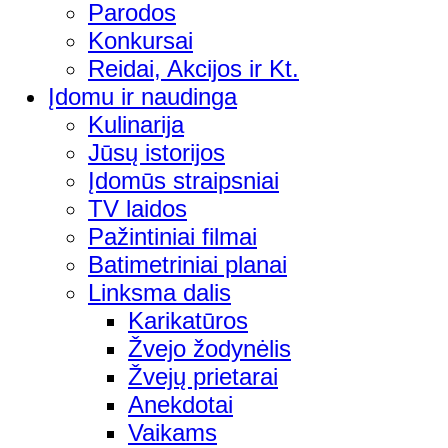
Parodos
Konkursai
Reidai, Akcijos ir Kt.
Įdomu ir naudinga
Kulinarija
Jūsų istorijos
Įdomūs straipsniai
TV laidos
Pažintiniai filmai
Batimetriniai planai
Linksma dalis
Karikatūros
Žvejo žodynėlis
Žvejų prietarai
Anekdotai
Vaikams