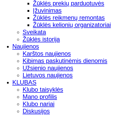
Žūklės prekių parduotuvės
Įžuvinimas
Žūklės reikmenų remontas
Žūklės kelionių organizatoriai
Sveikata
Žūklės istorija
Naujienos
Karštos naujienos
Kibimas paskutinėmis dienomis
Užsienio naujienos
Lietuvos naujienos
KLUBAS
Klubo taisyklės
Mano profilis
Klubo nariai
Diskusijos