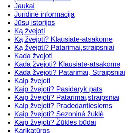
Jaukai
Juridinė informacija
Jūsų istorijos
Ką žvejoti
Ką žvejoti? Klausiate-atsakome
Ką žvejoti? Patarimai,straipsniai
Kada žvejoti
Kada žvejoti? Klausiate-atsakome
Kada žvejoti? Patarimai, Straipsniai
Kaip žvejoti
Kaip žvejoti? Pasidaryk pats
Kaip žvejoti? Patarimai,straipsniai
Kaip žvejoti? Pradedantiesiems
Kaip žvejoti? Sezoninė žūklė
Kaip žvejoti? Žūklės būdai
Karikatūros