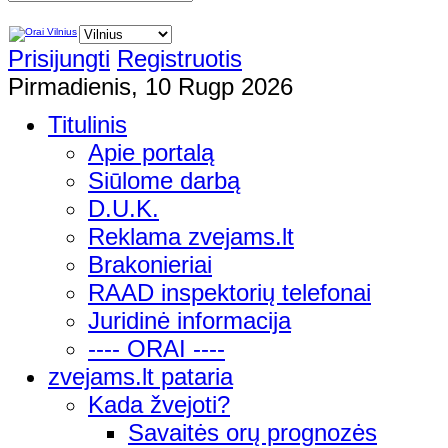
Prisijungti
Registruotis
Pirmadienis, 10 Rugp 2026
Titulinis
Apie portalą
Siūlome darbą
D.U.K.
Reklama zvejams.lt
Brakonieriai
RAAD inspektorių telefonai
Juridinė informacija
---- ORAI ----
zvejams.lt pataria
Kada žvejoti?
Savaitės orų prognozės