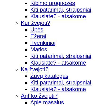
Kibimo prognozės
Kiti patarimai, straipsniai
Klausiate? - atsakome
Kur žvejoti?
Upės
Ežerai
Tvenkiniai
Marios
Kiti patarimai, straipsniai
Klausiate? - atsakome
Ką žvejoti?
Žuvų katalogas
Kiti patarimai, straipsniai
Klausiate? - atsakome
Ant ko žvejoti?
Apie masalus