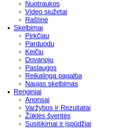
Nuotraukos
Video siužetai
Raštinė
Skelbimai
Pirkčiau
Parduodu
Keičiu
Dovanoju
Paslaugos
Reikalinga pagalba
Naujas skelbimas
Renginiai
Anonsai
Varžybos ir Rezultatai
Žūklės šventės
Susitikimai ir įspūdžiai