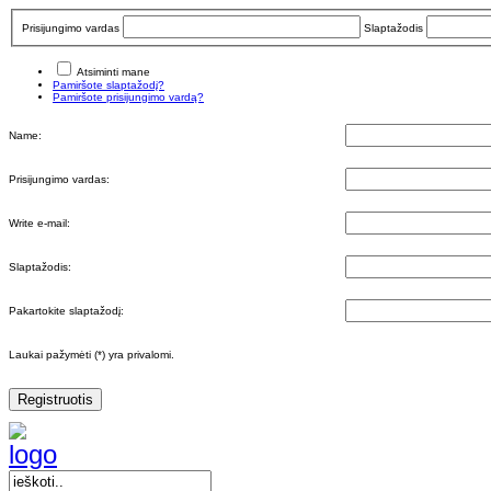
Prisijungimo vardas
Slaptažodis
Atsiminti mane
Pamiršote slaptažodį?
Pamiršote prisijungimo vardą?
Name:
Prisijungimo vardas:
Write e-mail:
Slaptažodis:
Pakartokite slaptažodį:
Laukai pažymėti (*) yra privalomi.
Registruotis