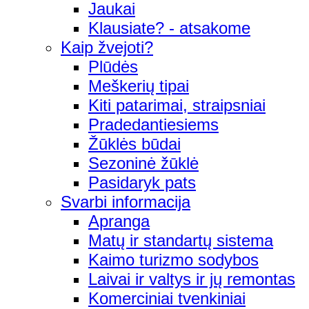
Jaukai
Klausiate? - atsakome
Kaip žvejoti?
Plūdės
Meškerių tipai
Kiti patarimai, straipsniai
Pradedantiesiems
Žūklės būdai
Sezoninė žūklė
Pasidaryk pats
Svarbi informacija
Apranga
Matų ir standartų sistema
Kaimo turizmo sodybos
Laivai ir valtys ir jų remontas
Komerciniai tvenkiniai