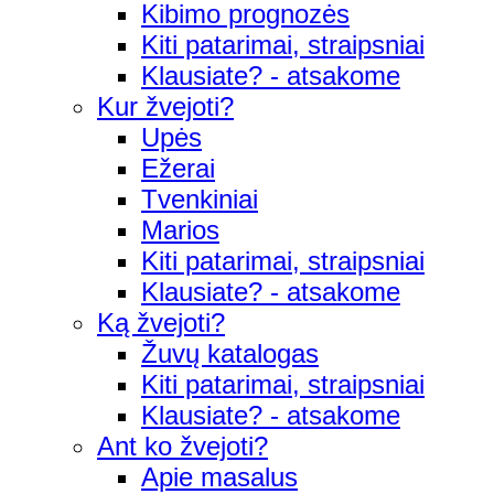
Kibimo prognozės
Kiti patarimai, straipsniai
Klausiate? - atsakome
Kur žvejoti?
Upės
Ežerai
Tvenkiniai
Marios
Kiti patarimai, straipsniai
Klausiate? - atsakome
Ką žvejoti?
Žuvų katalogas
Kiti patarimai, straipsniai
Klausiate? - atsakome
Ant ko žvejoti?
Apie masalus