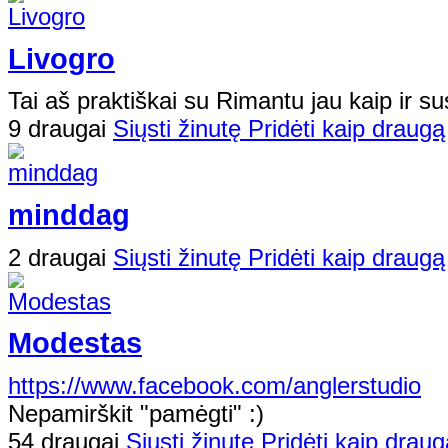
Livogro
Tai aš praktiškai su Rimantu jau kaip ir susi
9 draugai
Siųsti žinutę
Pridėti kaip draugą
minddag
2 draugai
Siųsti žinutę
Pridėti kaip draugą
Modestas
https://www.facebook.com/anglerstudio
Nepamirškit "pamėgti" :)
54 draugai
Siųsti žinutę
Pridėti kaip draug