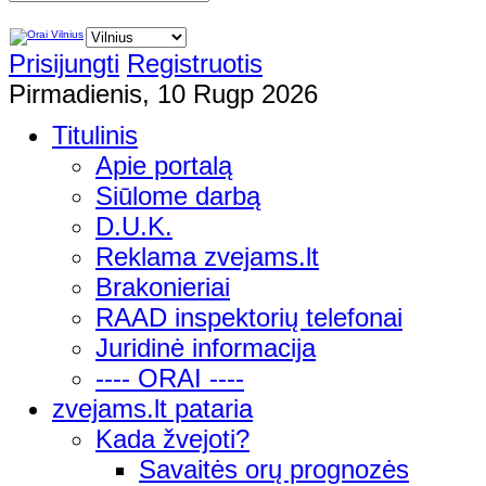
Prisijungti
Registruotis
Pirmadienis, 10 Rugp 2026
Titulinis
Apie portalą
Siūlome darbą
D.U.K.
Reklama zvejams.lt
Brakonieriai
RAAD inspektorių telefonai
Juridinė informacija
---- ORAI ----
zvejams.lt pataria
Kada žvejoti?
Savaitės orų prognozės