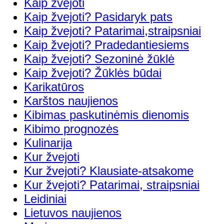
Kaip žvejoti
Kaip žvejoti? Pasidaryk pats
Kaip žvejoti? Patarimai,straipsniai
Kaip žvejoti? Pradedantiesiems
Kaip žvejoti? Sezoninė žūklė
Kaip žvejoti? Žūklės būdai
Karikatūros
Karštos naujienos
Kibimas paskutinėmis dienomis
Kibimo prognozės
Kulinarija
Kur žvejoti
Kur žvejoti? Klausiate-atsakome
Kur žvejoti? Patarimai, straipsniai
Leidiniai
Lietuvos naujienos