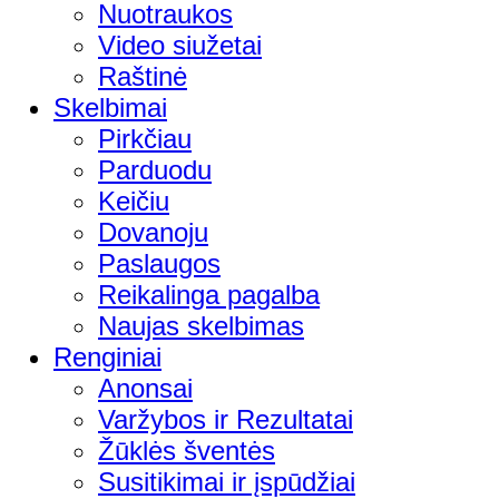
Nuotraukos
Video siužetai
Raštinė
Skelbimai
Pirkčiau
Parduodu
Keičiu
Dovanoju
Paslaugos
Reikalinga pagalba
Naujas skelbimas
Renginiai
Anonsai
Varžybos ir Rezultatai
Žūklės šventės
Susitikimai ir įspūdžiai