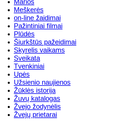
Marios
Meškerės
on-line žaidimai
Pažintiniai filmai
Plūdės
Šiurkštūs pažeidimai
Skyrelis vaikams
Sveikata
Tvenkiniai
Upės
Užsienio naujienos
Žūklės istorija
Žuvų katalogas
Žvejo žodynėlis
Žvejų prietarai