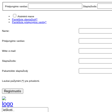
Prisijungimo vardas
Slaptažodis
Atsiminti mane
Pamiršote slaptažodį?
Pamiršote prisijungimo vardą?
Name:
Prisijungimo vardas:
Write e-mail:
Slaptažodis:
Pakartokite slaptažodį:
Laukai pažymėti (*) yra privalomi.
Registruotis