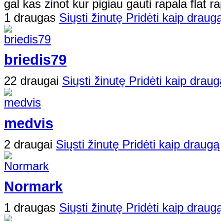
gal kas zinot kur pigiau gauti rapala flat r
1 draugas
Siųsti žinutę
Pridėti kaip draug
briedis79
22 draugai
Siųsti žinutę
Pridėti kaip draug
medvis
2 draugai
Siųsti žinutę
Pridėti kaip draugą
Normark
1 draugas
Siųsti žinutę
Pridėti kaip draug