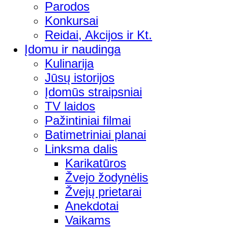
Parodos
Konkursai
Reidai, Akcijos ir Kt.
Įdomu ir naudinga
Kulinarija
Jūsų istorijos
Įdomūs straipsniai
TV laidos
Pažintiniai filmai
Batimetriniai planai
Linksma dalis
Karikatūros
Žvejo žodynėlis
Žvejų prietarai
Anekdotai
Vaikams