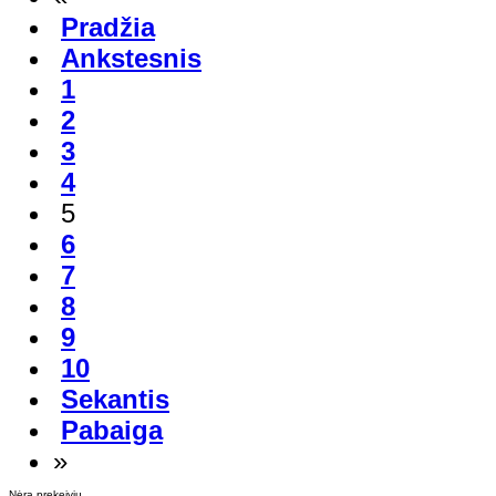
Pradžia
Ankstesnis
1
2
3
4
5
6
7
8
9
10
Sekantis
Pabaiga
»
Nėra prekeivių