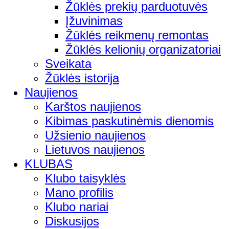
Žūklės prekių parduotuvės
Įžuvinimas
Žūklės reikmenų remontas
Žūklės kelionių organizatoriai
Sveikata
Žūklės istorija
Naujienos
Karštos naujienos
Kibimas paskutinėmis dienomis
Užsienio naujienos
Lietuvos naujienos
KLUBAS
Klubo taisyklės
Mano profilis
Klubo nariai
Diskusijos