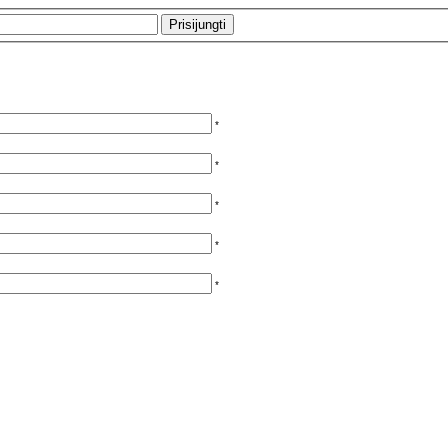
*
*
*
*
*