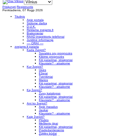
Prisijungti
Registruotis
Penktadienis, 07 Rugp 2026
Titulinis
Apie portalą
Siūlome darbą
D.U.K.
Reklama zvejams.lt
Brakonieriai
RAAD inspektorių telefonai
Juridinė informacija
---- ORAI ----
zvejams.lt pataria
Kada žvejoti?
Savaitės orų prognozės
Kibimo prognozės
Kiti patarimai, straipsniai
Klausiate? - atsakome
Kur žvejoti?
Upės
Ežerai
Tvenkiniai
Marios
Kiti patarimai, straipsniai
Klausiate? - atsakome
Ką žvejoti?
Žuvų katalogas
Kiti patarimai, straipsniai
Klausiate? - atsakome
Ant ko žvejoti?
Apie masalus
Jaukai
Klausiate? - atsakome
Kaip žvejoti?
Plūdės
Meškerių tipai
Kiti patarimai, straipsniai
Pradedantiesiems
Žūklės būdai