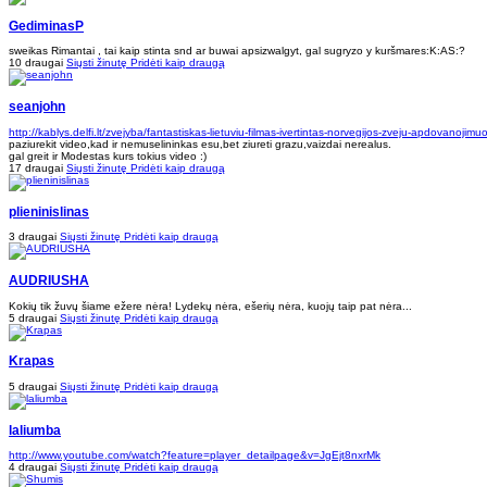
GediminasP
sweikas Rimantai , tai kaip stinta snd ar buwai apsizwalgyt, gal sugryzo y kuršmares:K:AS:?
10 draugai
Siųsti žinutę
Pridėti kaip draugą
seanjohn
http://kablys.delfi.lt/zvejyba/fantastiskas-lietuviu-filmas-ivertintas-norvegijos-zveju-apdovanojimu
paziurekit video,kad ir nemuselininkas esu,bet ziureti grazu,vaizdai nerealus.
gal greit ir Modestas kurs tokius video :)
17 draugai
Siųsti žinutę
Pridėti kaip draugą
plieninislinas
3 draugai
Siųsti žinutę
Pridėti kaip draugą
AUDRIUSHA
Kokių tik žuvų šiame ežere nėra! Lydekų nėra, ešerių nėra, kuojų taip pat nėra...
5 draugai
Siųsti žinutę
Pridėti kaip draugą
Krapas
5 draugai
Siųsti žinutę
Pridėti kaip draugą
laliumba
http://www.youtube.com/watch?feature=player_detailpage&v=JgEjt8nxrMk
4 draugai
Siųsti žinutę
Pridėti kaip draugą