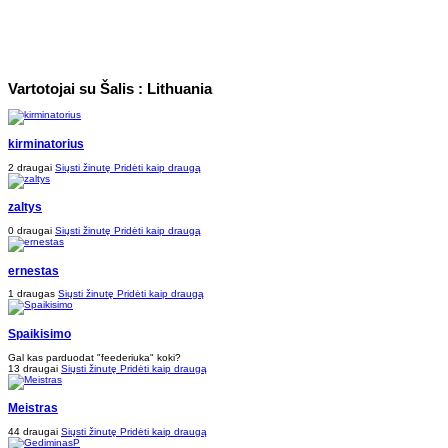
Vartotojai su Šalis : Lithuania
kirminatorius
2 draugai
Siųsti žinutę
Pridėti kaip draugą
zaltys
0 draugai
Siųsti žinutę
Pridėti kaip draugą
ernestas
1 draugas
Siųsti žinutę
Pridėti kaip draugą
Spaikisimo
Gal kas parduodat "feederiuka" koki?
13 draugai
Siųsti žinutę
Pridėti kaip draugą
Meistras
44 draugai
Siųsti žinutę
Pridėti kaip draugą