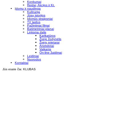
Konkursai
Reidai, Akcijos ir Kt.
Įdomu ir naudinga
Kulinarija
Jūsų istorijos
Įdomūs straipsniai
TV laidos
Pažintiniai filmai
Batimetriniai planai
Linksma dalis
Karikatūros
Žvejo žodynėlis
Žvejų prietarai
Anekdotai
Vaikams
On-line žaidimai
Leidiniai
Nuorodos
Kontaktai
Jūs esate čia:
KLUBAS