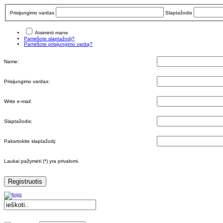
Prisijungimo vardas
Slaptažodis
Atsiminti mane
Pamiršote slaptažodį?
Pamiršote prisijungimo vardą?
Name:
Prisijungimo vardas:
Write e-mail:
Slaptažodis:
Pakartokite slaptažodį:
Laukai pažymėti (*) yra privalomi.
Registruotis