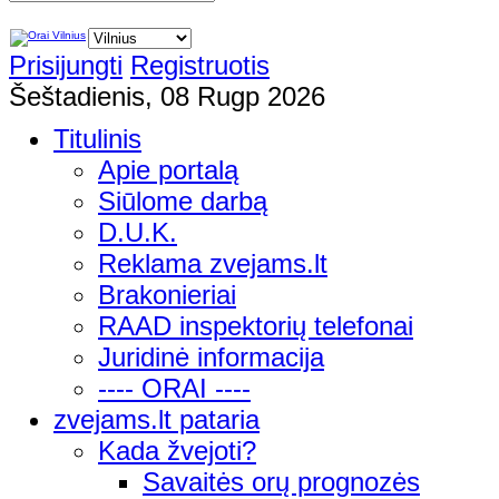
Prisijungti
Registruotis
Šeštadienis, 08 Rugp 2026
Titulinis
Apie portalą
Siūlome darbą
D.U.K.
Reklama zvejams.lt
Brakonieriai
RAAD inspektorių telefonai
Juridinė informacija
---- ORAI ----
zvejams.lt pataria
Kada žvejoti?
Savaitės orų prognozės