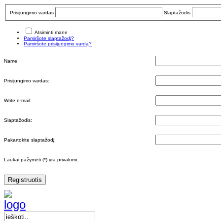
Prisijungimo vardas
Slaptažodis
Atsiminti mane
Pamiršote slaptažodį?
Pamiršote prisijungimo vardą?
Name:
Prisijungimo vardas:
Write e-mail:
Slaptažodis:
Pakartokite slaptažodį:
Laukai pažymėti (*) yra privalomi.
Registruotis