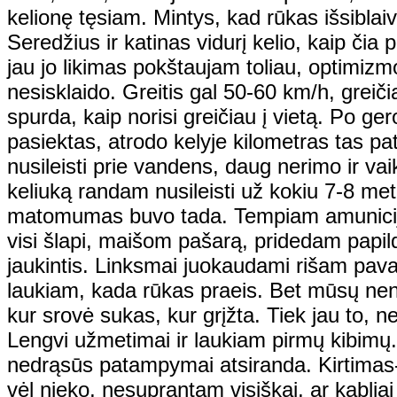
kelionę tęsiam. Mintys, kad rūkas išsiblai
Seredžius ir katinas vidurį kelio, kaip čia 
jau jo likimas pokštaujam toliau, optimizm
nesisklaido. Greitis gal 50-60 km/h, greiči
spurda, kaip norisi greičiau į vietą. Po ge
pasiektas, atrodo kelyje kilometras tas pa
nusileisti prie vandens, daug nerimo ir vai
keliuką randam nusileisti už kokiu 7-8 metr
matomumas buvo tada. Tempiam amuniciją
visi šlapi, maišom pašarą, pridedam papil
jaukintis. Linksmai juokaudami rišam pava
laukiam, kada rūkas praeis. Bet mūsų nen
kur srovė sukas, kur grįžta. Tiek jau to, n
Lengvi užmetimai ir laukiam pirmų kibimų...
nedrąsūs patampymai atsiranda. Kirtimas- 
vėl nieko, nesuprantam visiškai, ar kabli