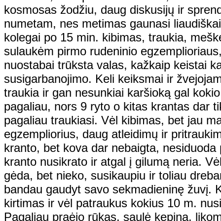
kosmosas žodžiu, daug diskusijų ir spren
numetam, nes metimas gaunasi liaudiškai 
kolegai po 15 min. kibimas, traukia, meš
sulaukėm pirmo rudeninio egzemplioriaus
nuostabai trūksta valas, kažkaip keistai ka
susigarbanojimo. Keli keiksmai ir žvejojam
traukia ir gan nesunkiai karšioką gal kok
pagaliau, nors 9 ryto o kitas krantas dar 
pagaliau traukiasi. Vėl kibimas, bet jau m
egzempliorius, daug atleidimų ir pritraukim
kranto, bet kova dar nebaigta, nesiduoda p
kranto nusikrato ir atgal į gilumą neria. V
gėda, bet nieko, susikaupiu ir toliau dreb
bandau gaudyt savo sekmadieninę žuvį. Ko
kirtimas ir vėl patraukus kokius 10 m. nus
Pagaliau praėjo rūkas, saulė kepina, likom 