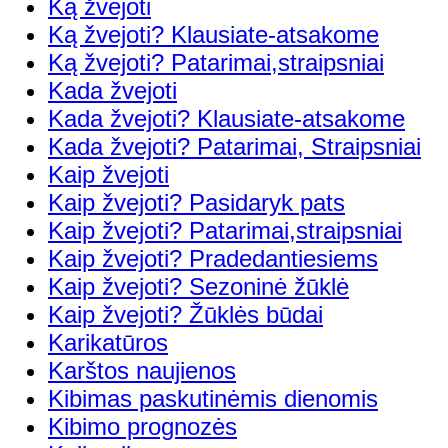
Ką žvejoti
Ką žvejoti? Klausiate-atsakome
Ką žvejoti? Patarimai,straipsniai
Kada žvejoti
Kada žvejoti? Klausiate-atsakome
Kada žvejoti? Patarimai, Straipsniai
Kaip žvejoti
Kaip žvejoti? Pasidaryk pats
Kaip žvejoti? Patarimai,straipsniai
Kaip žvejoti? Pradedantiesiems
Kaip žvejoti? Sezoninė žūklė
Kaip žvejoti? Žūklės būdai
Karikatūros
Karštos naujienos
Kibimas paskutinėmis dienomis
Kibimo prognozės