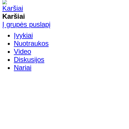
Karšiai
Į grupės puslapį
Įvykiai
Nuotraukos
Video
Diskusijos
Nariai