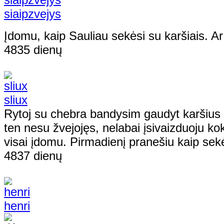
siaipzvejys
Įdomu, kaip Sauliau sekėsi su karšiais. Ar
4835 dienų
sliux
Rytoj su chebra bandysim gaudyt karšiu
ten nesu žvejojęs, nelabai įsivaizduoju kok
visai įdomu. Pirmadienį pranešiu kaip sekė
4837 dienų
henri