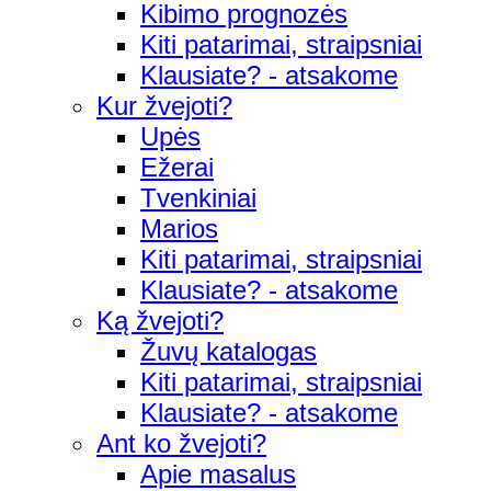
Kibimo prognozės
Kiti patarimai, straipsniai
Klausiate? - atsakome
Kur žvejoti?
Upės
Ežerai
Tvenkiniai
Marios
Kiti patarimai, straipsniai
Klausiate? - atsakome
Ką žvejoti?
Žuvų katalogas
Kiti patarimai, straipsniai
Klausiate? - atsakome
Ant ko žvejoti?
Apie masalus