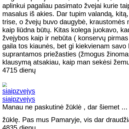
aplinkui pagaliau pasimato žvejai kurie ta
masalus iš akies. Dar tupim valandą, kitą,
trise, o žvejų buvo daugybė, kraustomės 
kaip liūdna būtų. Kitas kolega juokavo, kad 
žvejybos kaip ir nebūta ( konservų pirmas 
gaila tos kiaunės, bet gi kiekvienam savo 
suprantamos priežasties (žmogus žinomas 
klausymą atsakiau, kaip man sekėsi žemup
4715 dienų
siaipzvejys
Manau ne paskutinė žūklė , dar šiemet ... 
žūklę. Pas mus Pamaryje, vis dar draudž
4835 dienų