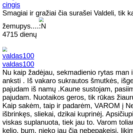
cingis
Smagiai ir gražiai čia surašei Valdeli, tik 
žemupys....
4715 dienų
valdas100
Nu kaip žadėjau, sekmadienio rytas man i
anksti . Iš vakaro sukrautos šmutkės, išger
pajudam iš namų .Kaune sustojam, pasiima
pajudam. Nuotaikos geros, tik rūkas žiaur
Kaip sakėm, taip ir padarėm, VAROM į Ne
išbrinkęs, sliekai, dzikai kuprinėj. Apsiči
viskas suplanuota, tiek jau to. Varom tolia
kelio, bum, nieko jau čia nebepakeisi, lik