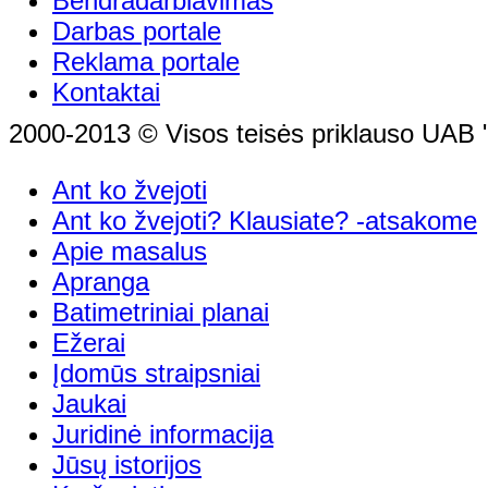
Bendradarbiavimas
Darbas portale
Reklama portale
Kontaktai
2000-2013 © Visos teisės priklauso UAB "
Ant ko žvejoti
Ant ko žvejoti? Klausiate? -atsakome
Apie masalus
Apranga
Batimetriniai planai
Ežerai
Įdomūs straipsniai
Jaukai
Juridinė informacija
Jūsų istorijos