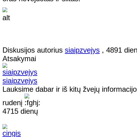
Diskusijos autorius
siaipzvejys
, 4891 die
Atsakymai
siaipzvejys
Lauksime dabar ir iš kitų žvejų informacij
rudenį
4715 dienų