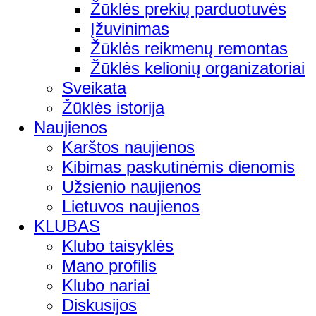
Žūklės prekių parduotuvės
Įžuvinimas
Žūklės reikmenų remontas
Žūklės kelionių organizatoriai
Sveikata
Žūklės istorija
Naujienos
Karštos naujienos
Kibimas paskutinėmis dienomis
Užsienio naujienos
Lietuvos naujienos
KLUBAS
Klubo taisyklės
Mano profilis
Klubo nariai
Diskusijos