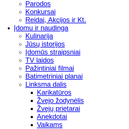
Parodos
Konkursai
Reidai, Akcijos ir Kt.
Įdomu ir naudinga
Kulinarija
Jūsų istorijos
Įdomūs straipsniai
TV laidos
Pažintiniai filmai
Batimetriniai planai
Linksma dalis
Karikatūros
Žvejo žodynėlis
Žvejų prietarai
Anekdotai
Vaikams