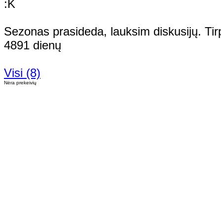
Sezonas prasideda, lauksim diskusijų. Tirpk
4891 dienų
Visi (8)
Nėra prekeivių