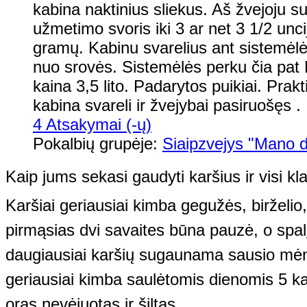
kabina naktinius sliekus. Aš žvejoju su
užmetimo svoris iki 3 ar net 3 1/2 unc
gramų. Kabinu svarelius ant sistemėlės
nuo srovės. Sistemėlės perku čia pat
kaina 3,5 lito. Padarytos puikiai. Prakti
kabina svareli ir žvejybai pasiruošęs .
4 Atsakymai (-ų)
Pokalbių grupėje:
Siaipzvejys "Mano di
Kaip jums sekasi gaudyti karšius ir visi kla
Karšiai geriausiai kimba gegužės, birželio
pirmąsias dvi savaites būna pauzė, o spalį
daugiausiai karšių sugaunama sausio mėne
geriausiai kimba saulėtomis dienomis 5 kar
oras nevėjuotas ir šiltas.