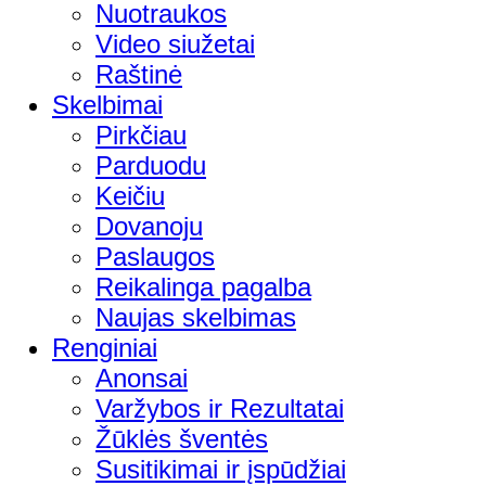
Nuotraukos
Video siužetai
Raštinė
Skelbimai
Pirkčiau
Parduodu
Keičiu
Dovanoju
Paslaugos
Reikalinga pagalba
Naujas skelbimas
Renginiai
Anonsai
Varžybos ir Rezultatai
Žūklės šventės
Susitikimai ir įspūdžiai