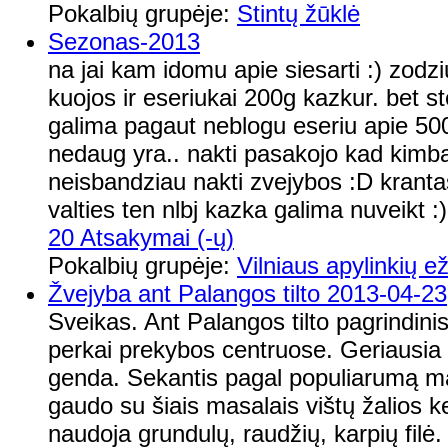
Pokalbių grupėje:
Stintų žūklė
Sezonas-2013
na jai kam idomu apie siesarti :) zod
kuojos ir eseriukai 200g kazkur. bet s
galima pagaut neblogu eseriu apie 500
nedaug yra.. nakti pasakojo kad kimba
neisbandziau nakti zvejybos :D krantas 
valties ten nlbj kazka galima nuveikt :) 
20 Atsakymai (-ų)
Pokalbių grupėje:
Vilniaus apylinkių ež
Žvejyba ant Palangos tilto 2013-04-23
Sveikas. Ant Palangos tilto pagrindini
perkai prekybos centruose. Geriausia pir
genda. Sekantis pagal populiarumą mas
gaudo su šiais masalais vištų žalios ke
naudoja grundulų, raudžių, karpių filė.