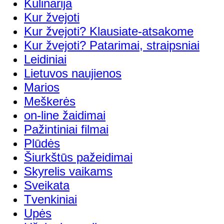
Kulinarija
Kur žvejoti
Kur žvejoti? Klausiate-atsakome
Kur žvejoti? Patarimai, straipsniai
Leidiniai
Lietuvos naujienos
Marios
Meškerės
on-line žaidimai
Pažintiniai filmai
Plūdės
Šiurkštūs pažeidimai
Skyrelis vaikams
Sveikata
Tvenkiniai
Upės