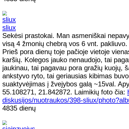
sliux
Sekėsi prastokai. Man asmeniškai nepavyk
visą 4 žmonių chebrą vos 6 vnt. pakliuvo.
Prieš pora dienų toje pačioje vietoje vie
karšių. Kolegos jauko nenaudojo, tai pagav
jaukinau, tai pagavau pora gražių kuojų, š
ankstyvo ryto, tai geriausias kibimas buvo
suaktyvėjimas į žvejybos galą ~15val. Apy
55.108271, 21.842872. Laimikių foto čia:
diskusijos/nuotraukos/398-sliux/photo?a
4835 dienų