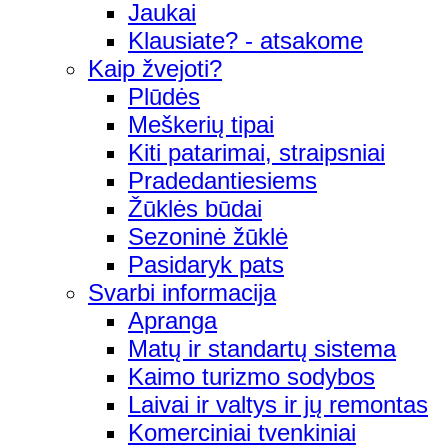
Jaukai
Klausiate? - atsakome
Kaip žvejoti?
Plūdės
Meškerių tipai
Kiti patarimai, straipsniai
Pradedantiesiems
Žūklės būdai
Sezoninė žūklė
Pasidaryk pats
Svarbi informacija
Apranga
Matų ir standartų sistema
Kaimo turizmo sodybos
Laivai ir valtys ir jų remontas
Komerciniai tvenkiniai