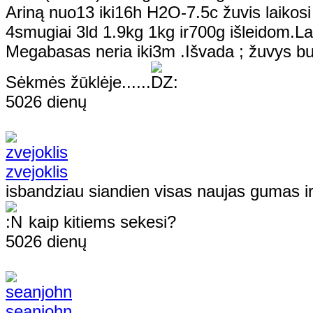
Ariną nuo13 iki16h H2O-7.5c žuvis laikosi k
4smugiai 3ld 1.9kg 1kg ir700g išleidom.Laik
Megabasas neria iki3m .Išvada ; žuvys bu
Sėkmės žūklėje......
5026 dienų
zvejoklis
isbandziau siandien visas naujas gumas 
kaip kitiems sekesi?
5026 dienų
seanjohn