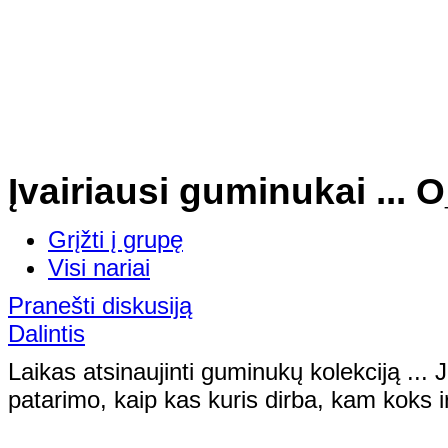
Įvairiausi guminukai ... 
Grįžti į grupę
Visi nariai
Pranešti diskusiją
Dalintis
Laikas atsinaujinti guminukų kolekciją ... J
patarimo, kaip kas kuris dirba, kam koks ir