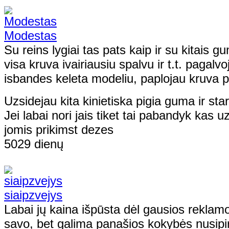
Modestas
Su reins lygiai tas pats kaip ir su kitais gum
visa kruva ivairiausiu spalvu ir t.t. pagalvo
isbandes keleta modeliu, paplojau kruva pi
Uzsidejau kita kinietiska pigia guma ir st
Jei labai nori jais tiket tai pabandyk kas u
jomis prikimst dezes
5029 dienų
siaipzvejys
Labai jų kaina išpūsta dėl gausios reklamos
savo, bet galima panašios kokybės nusipirkt