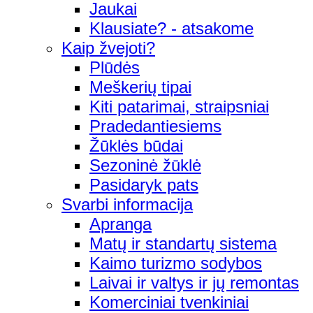
Jaukai
Klausiate? - atsakome
Kaip žvejoti?
Plūdės
Meškerių tipai
Kiti patarimai, straipsniai
Pradedantiesiems
Žūklės būdai
Sezoninė žūklė
Pasidaryk pats
Svarbi informacija
Apranga
Matų ir standartų sistema
Kaimo turizmo sodybos
Laivai ir valtys ir jų remontas
Komerciniai tvenkiniai