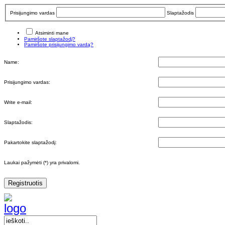
Prisijungimo vardas
Slaptažodis
Atsiminti mane
Pamiršote slaptažodį?
Pamiršote prisijungimo vardą?
Name:
Prisijungimo vardas:
Write e-mail:
Slaptažodis:
Pakartokite slaptažodį:
Laukai pažymėti (*) yra privalomi.
Registruotis