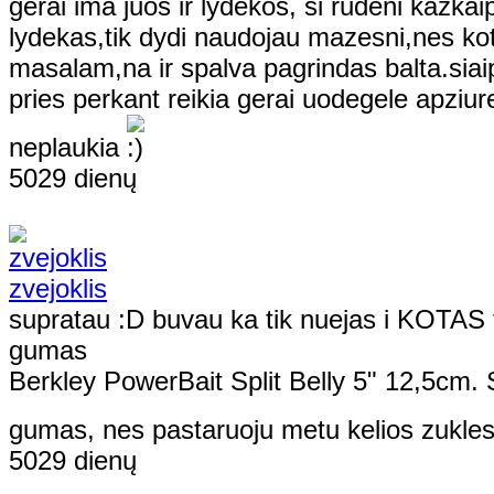
gerai ima juos ir lydekos, si rudeni kazkai
lydekas,tik dydi naudojau mazesni,nes k
masalam,na ir spalva pagrindas balta.siai
pries perkant reikia gerai uodegele apziure
neplaukia
5029 dienų
zvejoklis
supratau :D buvau ka tik nuejas i KOTAS ta
gumas
Berkley PowerBait Split Belly 5" 12,5cm. S
gumas, nes pastaruoju metu kelios zukle
5029 dienų