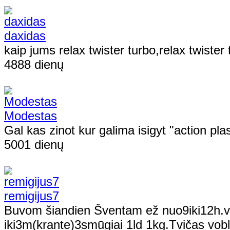
daxidas
kaip jums relax twister turbo,relax twist
4888 dienų
Modestas
Gal kas zinot kur galima isigyt "action pl
5001 dienų
remigijus7
Buvom šiandien Šventam ež nuo9iki12h.v
iki3m(krante)3smūgiai 1ld 1kg.Tvičas vob