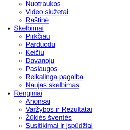
Nuotraukos
Video siužetai
Raštinė
Skelbimai
Pirkčiau
Parduodu
Keičiu
Dovanoju
Paslaugos
Reikalinga pagalba
Naujas skelbimas
Renginiai
Anonsai
Varžybos ir Rezultatai
Žūklės šventės
Susitikimai ir įspūdžiai