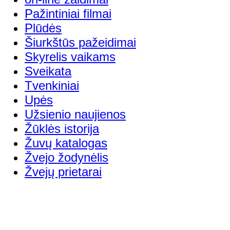
Pažintiniai filmai
Plūdės
Šiurkštūs pažeidimai
Skyrelis vaikams
Sveikata
Tvenkiniai
Upės
Užsienio naujienos
Žūklės istorija
Žuvų katalogas
Žvejo žodynėlis
Žvejų prietarai