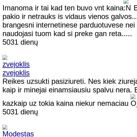
Imanoma ir tai kad ten buvo vnt kaina
B
pakio ir netrauks is vidaus vienos galvos.
brangesni internetinese parduotuvese nei S
naudojasi tuom kad si preke gan reta.....
5031 dienų
zvejoklis
Reikes uzsukti pasiziureti. Nes kiek ziur
kaip ir minejai einamsiausiu spalvu nera. B
kazkaip uz tokia kaina niekur nemaciau
5031 dienų