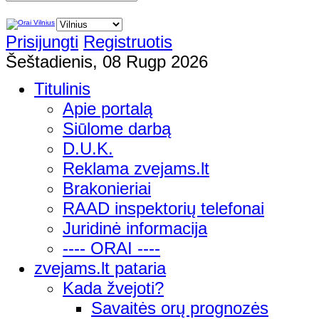
Prisijungti
Registruotis
Šeštadienis, 08 Rugp 2026
Titulinis
Apie portalą
Siūlome darbą
D.U.K.
Reklama zvejams.lt
Brakonieriai
RAAD inspektorių telefonai
Juridinė informacija
---- ORAI ----
zvejams.lt pataria
Kada žvejoti?
Savaitės orų prognozės