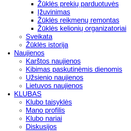
Žūklės prekių parduotuvės
Įžuvinimas
Žūklės reikmenų remontas
Žūklės kelionių organizatoriai
Sveikata
Žūklės istorija
Naujienos
Karštos naujienos
Kibimas paskutinėmis dienomis
Užsienio naujienos
Lietuvos naujienos
KLUBAS
Klubo taisyklės
Mano profilis
Klubo nariai
Diskusijos