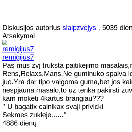
Diskusijos autorius
siaipzvejys
, 5039 die
Atsakymai
remigijus7
Pas mus zvj truksta paitikejimo masalai
Rens,Relaxs,Mans.Ne guminuko spalva l
juo.Yra dar tipo valgoma guma,bet jos kain
nespjauna masalo,to uz tenka pakirsti zu
kam moketi 4kartus brangiau???
'' U bagatix cainikax svaji privicki
Sekmes zukleje......''
4886 dienų