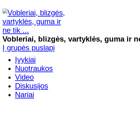
Vobleriai, blizgės, vartyklės, guma ir ne 
Į grupės puslapį
Įvykiai
Nuotraukos
Video
Diskusijos
Nariai