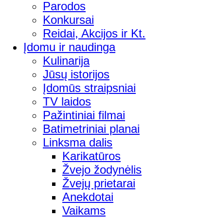
Parodos
Konkursai
Reidai, Akcijos ir Kt.
Įdomu ir naudinga
Kulinarija
Jūsų istorijos
Įdomūs straipsniai
TV laidos
Pažintiniai filmai
Batimetriniai planai
Linksma dalis
Karikatūros
Žvejo žodynėlis
Žvejų prietarai
Anekdotai
Vaikams