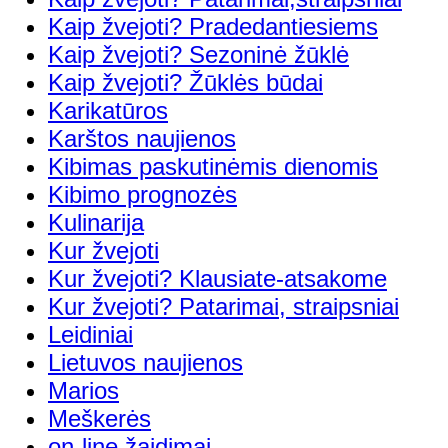
Kaip žvejoti? Pradedantiesiems
Kaip žvejoti? Sezoninė žūklė
Kaip žvejoti? Žūklės būdai
Karikatūros
Karštos naujienos
Kibimas paskutinėmis dienomis
Kibimo prognozės
Kulinarija
Kur žvejoti
Kur žvejoti? Klausiate-atsakome
Kur žvejoti? Patarimai, straipsniai
Leidiniai
Lietuvos naujienos
Marios
Meškerės
on-line žaidimai