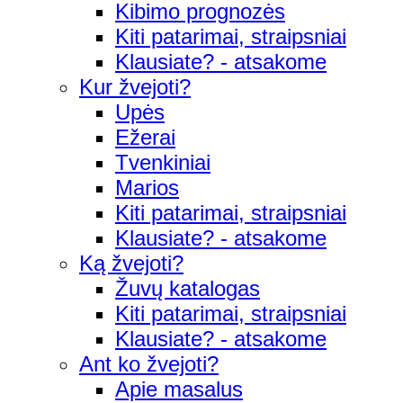
Kibimo prognozės
Kiti patarimai, straipsniai
Klausiate? - atsakome
Kur žvejoti?
Upės
Ežerai
Tvenkiniai
Marios
Kiti patarimai, straipsniai
Klausiate? - atsakome
Ką žvejoti?
Žuvų katalogas
Kiti patarimai, straipsniai
Klausiate? - atsakome
Ant ko žvejoti?
Apie masalus