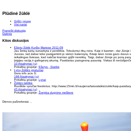
Plūdinė žūklė
Grįžti į grupę
Visi nariai
Pranešti diskusiją
Dalintis
Kitos diskusijos
Ešerių žūklė Kuršių Mariose 2011-09
Jau šimtą kartų sutvarkyta ir perdirbta. Tobulumui ribų nėra. Kaip ir kasmet - dar Jūroje
Juozas, tad dabar teko pasigaminti jo vieton balansyrą. Kitaip laivo nosis gazo davus vos 
reikalingas šviesas, kad nakčiai krantan grįžti nereiktų. Taigi, dabar Jūroje po porą parų
Įsigijau raciją ir galingesnį akumą. Pasidariau patogesnę pasostę. Viskas iš nerūdijančio 
10 Atsakymai (-ų)
Pokalbių grupėje:
Ešerys , Starkis
Lynų žūklės ypatumai
Gera info aciu S:
198 Atsakymai (-ų)
Pokalbių grupėje:
Lynai
Žūkles taktika
Ruoškite vyručiai feederius. http://www.15min.lt/naujiena/laisvalaikis/zukle/kaip-pasid
45 Atsakymai (-ų)
Pokalbių grupėje:
Žvejyba dugnine meškere
Dienos pašnekesiai ...