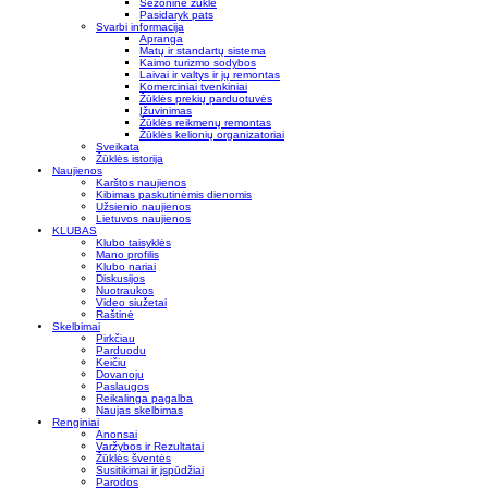
Sezoninė žūklė
Pasidaryk pats
Svarbi informacija
Apranga
Matų ir standartų sistema
Kaimo turizmo sodybos
Laivai ir valtys ir jų remontas
Komerciniai tvenkiniai
Žūklės prekių parduotuvės
Įžuvinimas
Žūklės reikmenų remontas
Žūklės kelionių organizatoriai
Sveikata
Žūklės istorija
Naujienos
Karštos naujienos
Kibimas paskutinėmis dienomis
Užsienio naujienos
Lietuvos naujienos
KLUBAS
Klubo taisyklės
Mano profilis
Klubo nariai
Diskusijos
Nuotraukos
Video siužetai
Raštinė
Skelbimai
Pirkčiau
Parduodu
Keičiu
Dovanoju
Paslaugos
Reikalinga pagalba
Naujas skelbimas
Renginiai
Anonsai
Varžybos ir Rezultatai
Žūklės šventės
Susitikimai ir įspūdžiai
Parodos