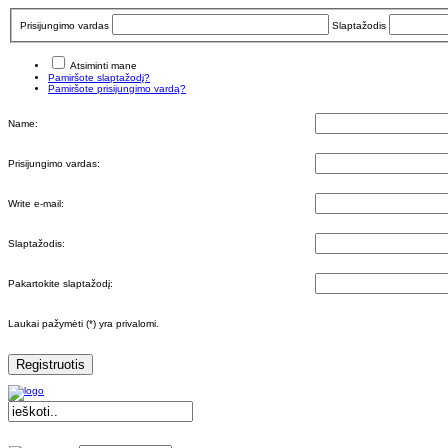
Prisijungimo vardas
Slaptažodis
Atsiminti mane
Pamiršote slaptažodį?
Pamiršote prisijungimo vardą?
Name:
Prisijungimo vardas:
Write e-mail:
Slaptažodis:
Pakartokite slaptažodį:
Laukai pažymėti (*) yra privalomi.
Registruotis