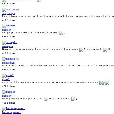
4872 dienų
siaipzvejys
Mingės kaime ir vėl ledas, jau trečią kart upę sukaustė ledas ... gamta šiemet mums šalčio nep
4887 dienų
shameh
kad jau pabodo laukt :D ta ziema vis nesitraukia
4887 dienų
seanjohn
Rimantai neis ramiai pasedeti,reiks raudes motinines traukti isvien
oi smagumelis
4891 dienų
siaipzvejys
A6 nerealiai pasiilgau pasisėdėjimo su plūdinuke prie vandens... Manau, kad už kelių gerų sava
4891 dienų
vytas2
na ne dar lukterkim pac jau noriu nors maciau prie neries su meskerytem vaiksciojo
4891 dienų
shameh
sveiki gal kas jau vilniuje kur bande
? ar dar be sansu
?
4891 dienų
Mantasspecnaz