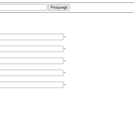
*
*
*
*
*