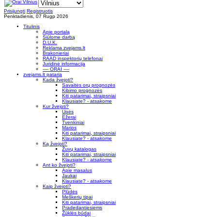
Prisijungti
Registruotis
Penktadienis, 07 Rugp 2026
Titulinis
Apie portalą
Siūlome darbą
D.U.K.
Reklama zvejams.lt
Brakonieriai
RAAD inspektorių telefonai
Juridinė informacija
---- ORAI ----
zvejams.lt pataria
Kada žvejoti?
Savaitės orų prognozės
Kibimo prognozės
Kiti patarimai, straipsniai
Klausiate? - atsakome
Kur žvejoti?
Upės
Ežerai
Tvenkiniai
Marios
Kiti patarimai, straipsniai
Klausiate? - atsakome
Ką žvejoti?
Žuvų katalogas
Kiti patarimai, straipsniai
Klausiate? - atsakome
Ant ko žvejoti?
Apie masalus
Jaukai
Klausiate? - atsakome
Kaip žvejoti?
Plūdės
Meškerių tipai
Kiti patarimai, straipsniai
Pradedantiesiems
Žūklės būdai