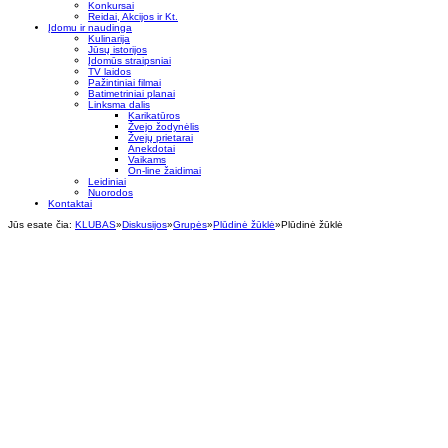
Konkursai
Reidai, Akcijos ir Kt.
Įdomu ir naudinga
Kulinarija
Jūsų istorijos
Įdomūs straipsniai
TV laidos
Pažintiniai filmai
Batimetriniai planai
Linksma dalis
Karikatūros
Žvejo žodynėlis
Žvejų prietarai
Anekdotai
Vaikams
On-line žaidimai
Leidiniai
Nuorodos
Kontaktai
Jūs esate čia:
KLUBAS
»
Diskusijos
»
Grupės
»
Plūdinė žūklė
»
Plūdinė žūklė