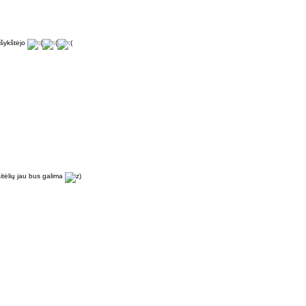
ašykštėjo
itėlių jau bus galima