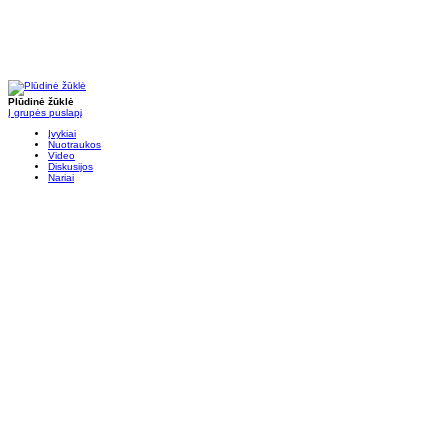
Plūdinė žūklė
Į grupės puslapį
Įvykiai
Nuotraukos
Video
Diskusijos
Nariai