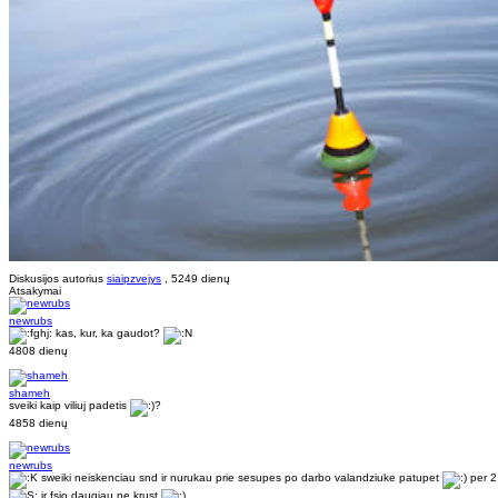
Diskusijos autorius
siaipzvejys
, 5249 dienų
Atsakymai
newrubs
kas, kur, ka gaudot?
4808 dienų
shameh
sveiki kaip viliuj padetis
?
4858 dienų
newrubs
sweiki neiskenciau snd ir nurukau prie sesupes po darbo valandziuke patupet
per 2
ir fsio daugiau ne krust