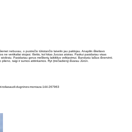
 šiemet nebuvau, o pustrečio tūkstančio laivelin jau paklojau. Anapilin iškeliavo
ne vertikaliai stojasi. Išeitis, kol kitas Juozas atsiras. Paskui pasidariau visas
 sėdėsiu. Pasidariau gerus meškerių laikiklius velkiavimui. Bandysiu lašius išnervinti.
plieno, taigi ir sumos atitinkamos. Ryt (trečiadienį) išvarau Jūron.
aryti-toliasaudi-dugnines-montaza-144-267963