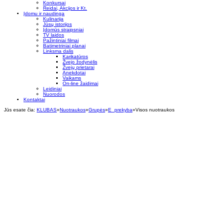
Konkursai
Reidai, Akcijos ir Kt.
Įdomu ir naudinga
Kulinarija
Jūsų istorijos
Įdomūs straipsniai
TV laidos
Pažintiniai filmai
Batimetriniai planai
Linksma dalis
Karikatūros
Žvejo žodynėlis
Žvejų prietarai
Anekdotai
Vaikams
On-line žaidimai
Leidiniai
Nuorodos
Kontaktai
Jūs esate čia:
KLUBAS
»
Nuotraukos
»
Grupės
»
E_prekyba
»
Visos nuotraukos