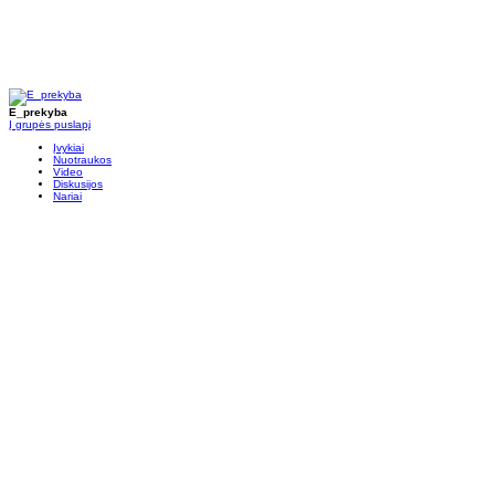
E_prekyba
Į grupės puslapį
Įvykiai
Nuotraukos
Video
Diskusijos
Nariai