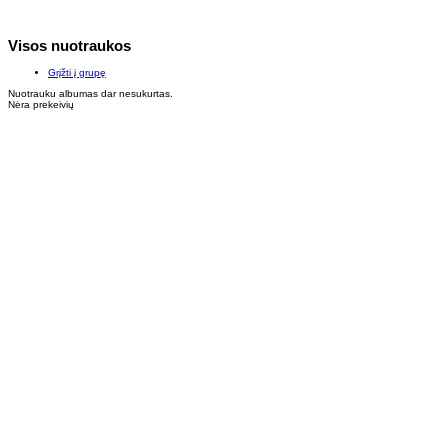
Visos nuotraukos
Grįžti į grupę
Nuotrauku albumas dar nesukurtas.
Nėra prekeivių