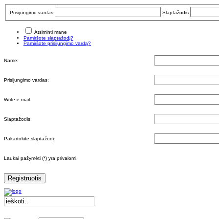
Prisijungimo vardas
Slaptažodis
Atsiminti mane
Pamiršote slaptažodį?
Pamiršote prisijungimo vardą?
Name:
Prisijungimo vardas:
Write e-mail:
Slaptažodis:
Pakartokite slaptažodį:
Laukai pažymėti (*) yra privalomi.
Registruotis