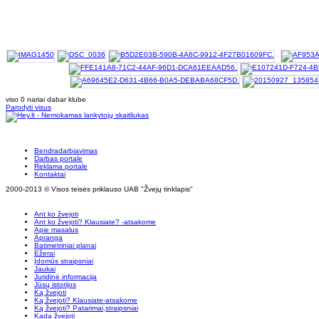
viso 0 nariai dabar klube
Parodyti visus
Bendradarbiavimas
Darbas portale
Reklama portale
Kontaktai
2000-2013 © Visos teisės priklauso UAB "Žvejų tinklapis"
Ant ko žvejoti
Ant ko žvejoti? Klausiate? -atsakome
Apie masalus
Apranga
Batimetriniai planai
Ežerai
Įdomūs straipsniai
Jaukai
Juridinė informacija
Jūsų istorijos
Ką žvejoti
Ką žvejoti? Klausiate-atsakome
Ką žvejoti? Patarimai,straipsniai
Kada žvejoti