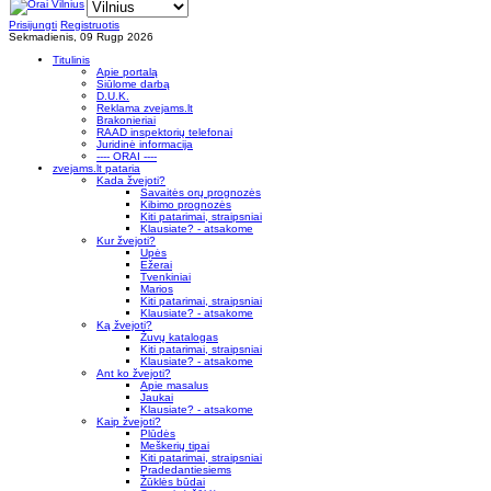
Prisijungti
Registruotis
Sekmadienis, 09 Rugp 2026
Titulinis
Apie portalą
Siūlome darbą
D.U.K.
Reklama zvejams.lt
Brakonieriai
RAAD inspektorių telefonai
Juridinė informacija
---- ORAI ----
zvejams.lt pataria
Kada žvejoti?
Savaitės orų prognozės
Kibimo prognozės
Kiti patarimai, straipsniai
Klausiate? - atsakome
Kur žvejoti?
Upės
Ežerai
Tvenkiniai
Marios
Kiti patarimai, straipsniai
Klausiate? - atsakome
Ką žvejoti?
Žuvų katalogas
Kiti patarimai, straipsniai
Klausiate? - atsakome
Ant ko žvejoti?
Apie masalus
Jaukai
Klausiate? - atsakome
Kaip žvejoti?
Plūdės
Meškerių tipai
Kiti patarimai, straipsniai
Pradedantiesiems
Žūklės būdai