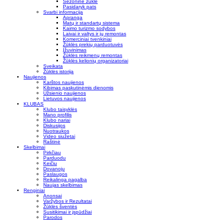
Sezoninė žūklė
Pasidaryk pats
Svarbi informacija
Apranga
Matų ir standartų sistema
Kaimo turizmo sodybos
Laivai ir valtys ir jų remontas
Komerciniai tvenkiniai
Žūklės prekių parduotuvės
Įžuvinimas
Žūklės reikmenų remontas
Žūklės kelionių organizatoriai
Sveikata
Žūklės istorija
Naujienos
Karštos naujienos
Kibimas paskutinėmis dienomis
Užsienio naujienos
Lietuvos naujienos
KLUBAS
Klubo taisyklės
Mano profilis
Klubo nariai
Diskusijos
Nuotraukos
Video siužetai
Raštinė
Skelbimai
Pirkčiau
Parduodu
Keičiu
Dovanoju
Paslaugos
Reikalinga pagalba
Naujas skelbimas
Renginiai
Anonsai
Varžybos ir Rezultatai
Žūklės šventės
Susitikimai ir įspūdžiai
Parodos