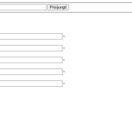
*
*
*
*
*