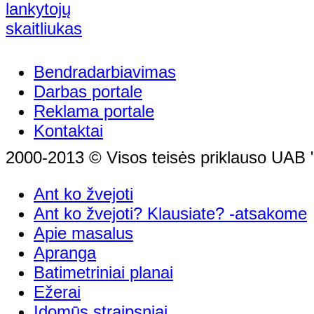
Bendradarbiavimas
Darbas portale
Reklama portale
Kontaktai
2000-2013 © Visos teisės priklauso UAB "
Ant ko žvejoti
Ant ko žvejoti? Klausiate? -atsakome
Apie masalus
Apranga
Batimetriniai planai
Ežerai
Įdomūs straipsniai