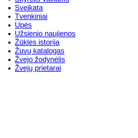
Sveikata
Tvenkiniai
Upės
Užsienio naujienos
Žūklės istorija
Žuvų katalogas
Žvejo žodynėlis
Žvejų prietarai