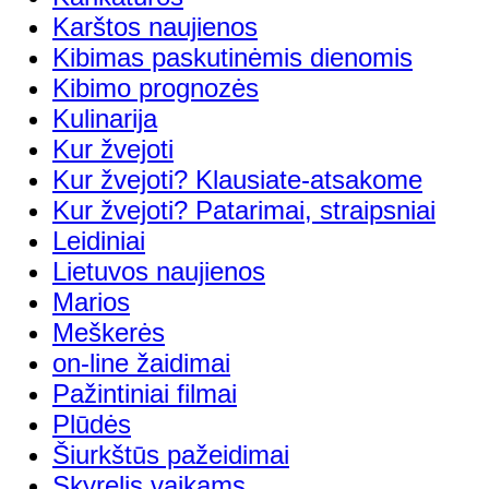
Karštos naujienos
Kibimas paskutinėmis dienomis
Kibimo prognozės
Kulinarija
Kur žvejoti
Kur žvejoti? Klausiate-atsakome
Kur žvejoti? Patarimai, straipsniai
Leidiniai
Lietuvos naujienos
Marios
Meškerės
on-line žaidimai
Pažintiniai filmai
Plūdės
Šiurkštūs pažeidimai
Skyrelis vaikams