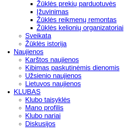
Žūklės prekių parduotuvės
Įžuvinimas
Žūklės reikmenų remontas
Žūklės kelionių organizatoriai
Sveikata
Žūklės istorija
Naujienos
Karštos naujienos
Kibimas paskutinėmis dienomis
Užsienio naujienos
Lietuvos naujienos
KLUBAS
Klubo taisyklės
Mano profilis
Klubo nariai
Diskusijos