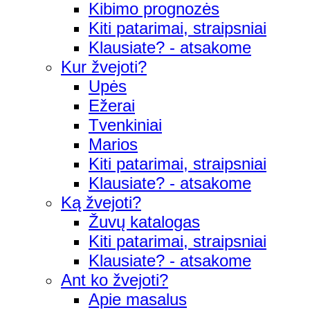
Kibimo prognozės
Kiti patarimai, straipsniai
Klausiate? - atsakome
Kur žvejoti?
Upės
Ežerai
Tvenkiniai
Marios
Kiti patarimai, straipsniai
Klausiate? - atsakome
Ką žvejoti?
Žuvų katalogas
Kiti patarimai, straipsniai
Klausiate? - atsakome
Ant ko žvejoti?
Apie masalus