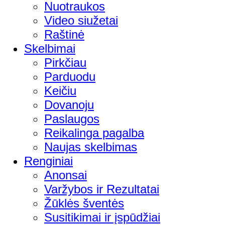
Nuotraukos
Video siužetai
Raštinė
Skelbimai
Pirkčiau
Parduodu
Keičiu
Dovanoju
Paslaugos
Reikalinga pagalba
Naujas skelbimas
Renginiai
Anonsai
Varžybos ir Rezultatai
Žūklės šventės
Susitikimai ir įspūdžiai