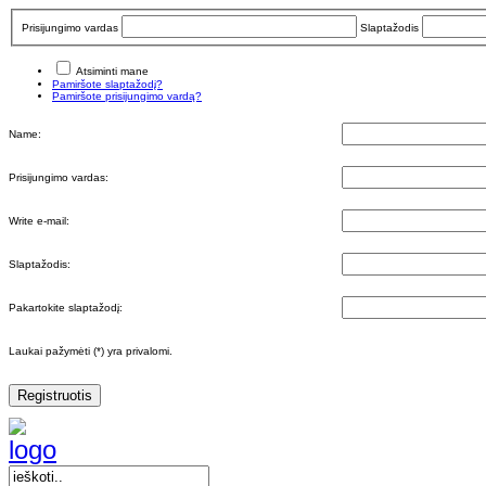
Prisijungimo vardas
Slaptažodis
Atsiminti mane
Pamiršote slaptažodį?
Pamiršote prisijungimo vardą?
Name:
Prisijungimo vardas:
Write e-mail:
Slaptažodis:
Pakartokite slaptažodį:
Laukai pažymėti (*) yra privalomi.
Registruotis