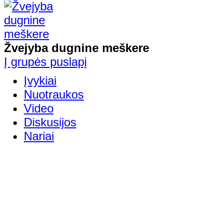
Žvejyba dugnine meškere
Į grupės puslapį
Įvykiai
Nuotraukos
Video
Diskusijos
Nariai