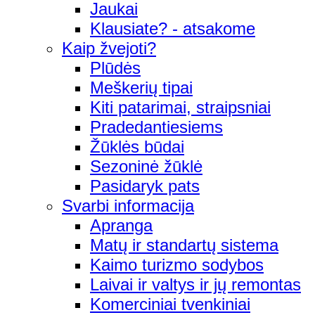
Jaukai
Klausiate? - atsakome
Kaip žvejoti?
Plūdės
Meškerių tipai
Kiti patarimai, straipsniai
Pradedantiesiems
Žūklės būdai
Sezoninė žūklė
Pasidaryk pats
Svarbi informacija
Apranga
Matų ir standartų sistema
Kaimo turizmo sodybos
Laivai ir valtys ir jų remontas
Komerciniai tvenkiniai