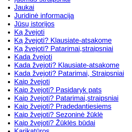
Jaukai
Juridinė informacija
Jūsų istorijos
Ką žvejoti
Ką žvejoti? Klausiate-atsakome
Ką žvejoti? Patarimai,straipsniai
Kada žvejoti
Kada žvejoti? Klausiate-atsakome
Kada žvejoti? Patarimai, Straipsniai
Kaip žvejoti
Kaip žvejoti? Pasidaryk pats
Kaip žvejoti? Patarimai,straipsniai
Kaip žvejoti? Pradedantiesiems
Kaip žvejoti? Sezoninė žūklė
Kaip žvejoti? Žūklės būdai
Karikatūros