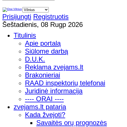
Prisijungti
Registruotis
Šeštadienis, 08 Rugp 2026
Titulinis
Apie portalą
Siūlome darbą
D.U.K.
Reklama zvejams.lt
Brakonieriai
RAAD inspektorių telefonai
Juridinė informacija
---- ORAI ----
zvejams.lt pataria
Kada žvejoti?
Savaitės orų prognozės