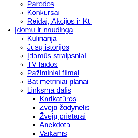
Parodos
Konkursai
Reidai, Akcijos ir Kt.
Įdomu ir naudinga
Kulinarija
Jūsų istorijos
Įdomūs straipsniai
TV laidos
Pažintiniai filmai
Batimetriniai planai
Linksma dalis
Karikatūros
Žvejo žodynėlis
Žvejų prietarai
Anekdotai
Vaikams