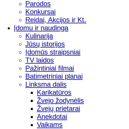
Parodos
Konkursai
Reidai, Akcijos ir Kt.
Įdomu ir naudinga
Kulinarija
Jūsų istorijos
Įdomūs straipsniai
TV laidos
Pažintiniai filmai
Batimetriniai planai
Linksma dalis
Karikatūros
Žvejo žodynėlis
Žvejų prietarai
Anekdotai
Vaikams