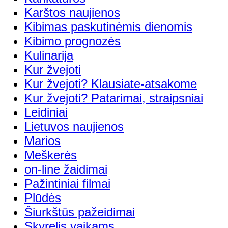
Karštos naujienos
Kibimas paskutinėmis dienomis
Kibimo prognozės
Kulinarija
Kur žvejoti
Kur žvejoti? Klausiate-atsakome
Kur žvejoti? Patarimai, straipsniai
Leidiniai
Lietuvos naujienos
Marios
Meškerės
on-line žaidimai
Pažintiniai filmai
Plūdės
Šiurkštūs pažeidimai
Skyrelis vaikams