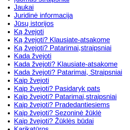
Jaukai
Juridinė informacija
Jūsų istorijos
Ką žvejoti
Ką žvejoti? Klausiate-atsakome
Ką žvejoti? Patarimai,straipsniai
Kada žvejoti
Kada žvejoti? Klausiate-atsakome
Kada žvejoti? Patarimai, Straipsniai
Kaip žvejoti
Kaip žvejoti? Pasidaryk pats
Kaip žvejoti? Patarimai,straipsniai
Kaip žvejoti? Pradedantiesiems
Kaip žvejoti? Sezoninė žūklė
Kaip žvejoti? Žūklės būdai
Karikatūros