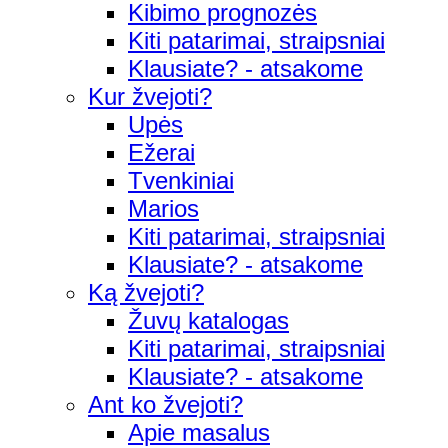
Kibimo prognozės
Kiti patarimai, straipsniai
Klausiate? - atsakome
Kur žvejoti?
Upės
Ežerai
Tvenkiniai
Marios
Kiti patarimai, straipsniai
Klausiate? - atsakome
Ką žvejoti?
Žuvų katalogas
Kiti patarimai, straipsniai
Klausiate? - atsakome
Ant ko žvejoti?
Apie masalus