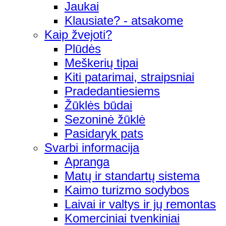
Jaukai
Klausiate? - atsakome
Kaip žvejoti?
Plūdės
Meškerių tipai
Kiti patarimai, straipsniai
Pradedantiesiems
Žūklės būdai
Sezoninė žūklė
Pasidaryk pats
Svarbi informacija
Apranga
Matų ir standartų sistema
Kaimo turizmo sodybos
Laivai ir valtys ir jų remontas
Komerciniai tvenkiniai