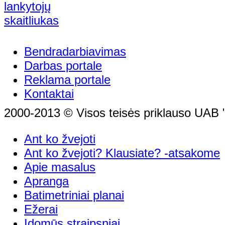
Bendradarbiavimas
Darbas portale
Reklama portale
Kontaktai
2000-2013 © Visos teisės priklauso UAB "
Ant ko žvejoti
Ant ko žvejoti? Klausiate? -atsakome
Apie masalus
Apranga
Batimetriniai planai
Ežerai
Įdomūs straipsniai