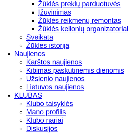
Žūklės prekių parduotuvės
Įžuvinimas
Žūklės reikmenų remontas
Žūklės kelionių organizatoriai
Sveikata
Žūklės istorija
Naujienos
Karštos naujienos
Kibimas paskutinėmis dienomis
Užsienio naujienos
Lietuvos naujienos
KLUBAS
Klubo taisyklės
Mano profilis
Klubo nariai
Diskusijos