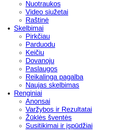
Nuotraukos
Video siužetai
Raštinė
Skelbimai
Pirkčiau
Parduodu
Keičiu
Dovanoju
Paslaugos
Reikalinga pagalba
Naujas skelbimas
Renginiai
Anonsai
Varžybos ir Rezultatai
Žūklės šventės
Susitikimai ir įspūdžiai