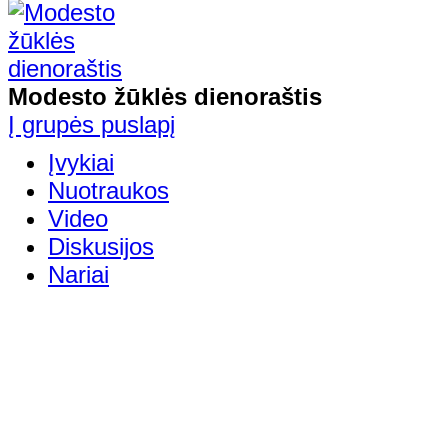
Modesto žūklės dienoraštis
Į grupės puslapį
Įvykiai
Nuotraukos
Video
Diskusijos
Nariai