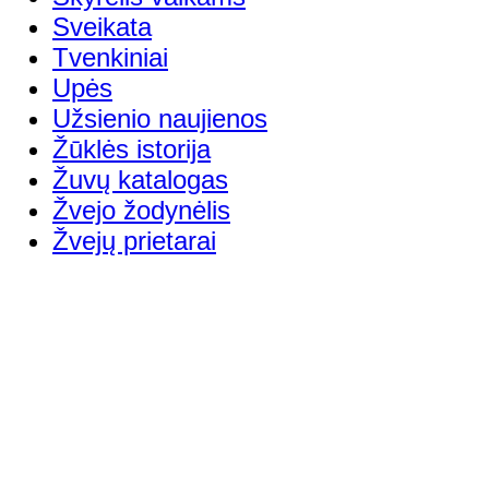
Sveikata
Tvenkiniai
Upės
Užsienio naujienos
Žūklės istorija
Žuvų katalogas
Žvejo žodynėlis
Žvejų prietarai