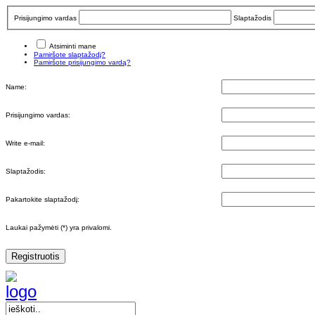
Prisijungimo vardas
Slaptažodis
Atsiminti mane
Pamiršote slaptažodį?
Pamiršote prisijungimo vardą?
Name:
Prisijungimo vardas:
Write e-mail:
Slaptažodis:
Pakartokite slaptažodį:
Laukai pažymėti (*) yra privalomi.
Registruotis